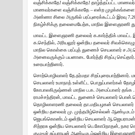
வஞ்சிக்காதே! வஞ்சிக்காதே! தாழ்த்தப்பட்ட மாணவர
மாணவர்களை வஞ்சிக்காதே – என்ற முழக்கங்களை எ
அண்ணா சிலை அருகில் பரப்புரைக்கூட்டம் இரவு 7
நிகழ்ச்சிக்கு தலைமையேற்க, மாநில இளைஞரணி துண
மாவட்ட இளைஞரணி தலைவர் க.கார்த்திக் மாவட்
க.செந்தில், அரியலூர் ஒன்றிய தலைவர் சிவக்கொழு
மாநில கொள்கை பரப்புத் துணைச் செயலாளர் ச.அ.பெ
அனைவருக்கும் பயனாடை போர்த்தி சிறப்பு செய்த
உரையாற்றினார்.
சொற்பொழிவாளர் தே.நர்மதா சிறப்புரையாற்றினா
செயலாளர் உமாநாத் உள்ளிட்ட பொறுப்பாளர்கள் தோழர்
கோபாலகிருஷ்ணன் மாநில ப.க. அமைப்பாளர் தங்க .
ராமச்சந்திரன், மாவட்ட துணைச் செயலாளர் பொன்.செ
தொழிலாளரணி தலைவர் தா.மதியழகன் செயலாளர்
ஒன்றிய தலைவர் மு. முத்தமிழ்செல்வன் ஆண்டிமடம
ஜெயங்கொண்டம் ஒன்றிய செயலாளர் ஆ.ஜெயராமன், தா
சிற்றரசு ஒன்றிய செயலாளர் பெ.கோபிநாதன், நகர 
குழுமூர் சுப்பராயன் ஆண்டிமடம்ஒன்றிய இளைஞரணி