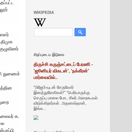
தப்பட்ட
லூர்
WIKIPEDIA
ாளர்
.திமுக
குழுவினர்
சிறப்புடைய இடுகை
திருச்சி கருஞ்சட்டைப் பேரணி -
'ஜூனியர் விகடன்', 'நக்கீரன்'
ணி துணைச்
பார்வையில்..
"பிஜேபி-யுடன் சேருவோர்
ரத்தின
இனத்துரோகிகள்!" "பெரியாருக்கு
செருப்பு மாலை போட சிலர் அறைகூவல்
துறை
விடுக்கிறார்கள். அதனால்தான்,
இங்க...
்
தலைவர் க.
லை
பரப்பி