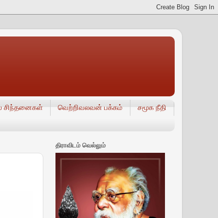
் சிந்தனைகள்
வெற்றிவலவன் பக்கம்
சமூக நீதி
திராவிடம் வெல்லும்