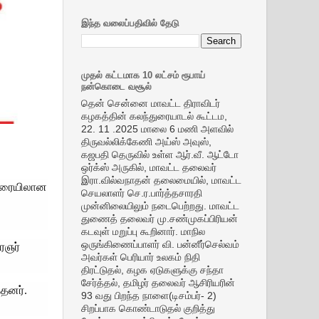
இந்த வலைப்பதிவில் தேடு
முதல் கட்டமாக 10 லட்சம் ரூபாய்
நன்கொடை வசூல்
தென் சென்னை மாவட்ட திராவிடர்
கழகத்தின் கலந்துரையாடல் கூட்டம,
22. 11 .2025 மாலை 6 மணி அளவில்
திருவல்லிக்கேணி அய்ஸ் அவுஸ்,
கஜபதி தெருவில் உள்ள ஆர்.வீ. ஆட்டோ
ஒர்க்ஸ் அருகில், மாவட்ட தலைவர்
இரா.வில்வநாதன் தலைமையில், மாவட்ட
 வரையிலான
செயலாளர் செ.ர.பார்த்தசாரதி
முன்னிலையிலும் நடைபெற்றது. மாவட்ட
துணைத் தலைவர் மு.சண்முகப்பிரியன்
கடவுள் மறுப்பு கூறினார். மாநில
ஒருங்கிணைப்பாளர் வி. பன்னீர்செல்வம்
ைஞர்
அவர்கள் பெரியார் உலகம் நிதி
திரட்டுதல், கழக ஏடுகளுக்கு சந்தா
சேர்த்தல், தமிழர் தலைவர் ஆசிரியரின்
்தனர்.
93 வது பிறந்த நாளை(டிசம்பர்- 2)
சிறப்பாக கொண்டாடுதல் குறித்து