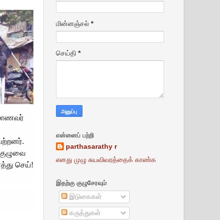
மின்னஞ்சல்
*
செய்தி
*
 மாணவர்
என்னைப் பற்றி
ற்றனர்.
parthasarathy r
 குழுவை
எனது முழு சுயவிவரத்தைக் காண்க
த்து செய்!
இதற்கு குழுசேரவும்
இடுகைகள்
கருத்துகள்