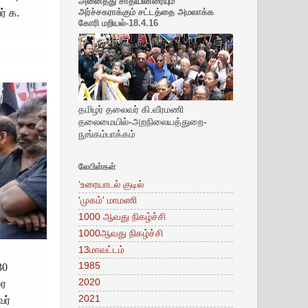
அனைத்து சாதியினரையும்
் க.
அர்ச்சகராக்கும் சட்டத்தை அமலாக்க
கோரி மறியல்-18.4.16
தமிழர் தலைவர் கி.வீரமணி
தலைமையில்-அறநிலையத்துறை-
நுங்கம்பாக்கம்
லேபிள்கள்
‘உரையாடல் குடில்
'முகம்' மாமணி
1000 ஆவது நிகழ்ச்சி
1000ஆவது நிகழ்ச்சி
13மாவட்டம்
1985
30
2020
ரை
2021
ர்