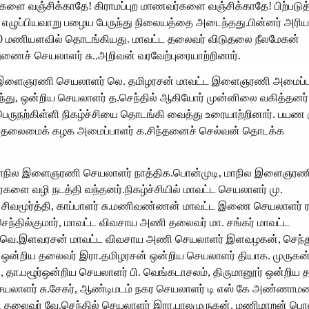
்களை வஞ்சிக்காதே! கிராமப்புற மாணவர்களை வஞ்சிக்காதே! பிற்படுத்
ழுப்பியவாறு பழைய பேருந்து நிலையத்தை அடைந்தது.பின்னர் அரிய
.20 மணியளவில் தொடங்கியது. மாவட்ட தலைவர் விடுதலை நீலமேகன்
ைச் செயலாளர் சு..அறிவன் வரவேற்புரையாற்றினார்.
ட இளைஞரணி செயலாளர் லெ. தமிழரசன் மாவட்ட இளைஞரணி அமைப்ப
ந்து, ஒன்றிய செயலாளர் த.செந்தில் ஆகியோர் முன்னிலை வகித்தனர்
ருநற்கிள்ளி நிகழ்ச்சியை தொடங்கி வைத்து உரையாற்றினார். பயண 
ார்.தலைமைக் கழக அமைப்பாளர் க.சிந்தனைச் செல்வன் தொடக்க
ர். மாநில இளைஞரணி செயலாளர் நாத்திக.பொன்முடி, மாநில இளைஞர
களை வழி நடத்தி வந்தனர்.நிகழ்ச்சியில் மாவட்ட செயலாளர் மு.
 சிவமூர்த்தி, காப்பாளர் சு.மணிவண்ணன் மாவட்ட இணை செயலாளர் 
ந்தில்குமார், மாவட்ட விவசாய அணி தலைவர் மா. சங்கர் மாவட்ட
 வெ.இளவரசன் மாவட்ட விவசாய அணி செயலாளர் இளவழகன், செந்
் ஒன்றிய தலைவர் இரா.தமிழரசன் ஒன்றிய செயலாளர் தியாக. முருகன
.பழூர்ஒன்றிய செயலாளர் பி. வெங்கடாசலம், திருமானூர் ஒன்றிய 
செயலாளர் சு.சேகர், ஆண்டிமடம் நகர செயலாளர் டி எஸ் கே அண்ணாம
 தலைவர் வே.செந்தில் செயலாளர் இரா.பாலமுருகன், மணிமாறன் பொன்