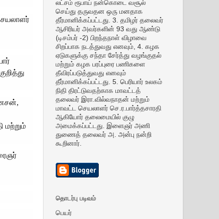
லட்சம் ரூபாய் நன்கொடை வசூல்
செய்து தருவதன ஒரு மனதாக
செயலாளர்
தீர்மானிக்கப்பட்டது. 3. தமிழர் தலைவர்
ஆசிரியர் அவர்களின் 93 வது ஆண்டு
(டிசம்பர் -2) பிறந்தநாள் விழாவை
சிறப்பாக நடத்துவது எனவும், 4. கழக
ஏடுகளுக்கு சந்தா சேர்த்து வழங்குதல்
ோர்
மற்றும் கழக பரப்புரை பணிகளை
ுறித்து
தீவிரப்படுத்துவது எனவும்
தீர்மானிக்கப்பட்டது. 5. பெரியார் உலகம்
நிதி திரட்டுவதற்காக மாவட்டத்
தலைவர் இரா.வில்வநாதன் மற்றும்
ணேசன்,
மாவட்ட செயலாளர் செ.ர.பார்த்தசாரதி
ஆகியோர் தலைமையில் குழு
 மற்றும்
அமைக்கப்பட்டது. இளைஞர் அணி
துணைத் தலைவர் அ. அன்பு நன்றி
கூறினார்.
ரைஞர்
தொடர்பு படிவம்
பெயர்