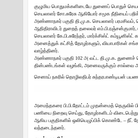
குழுமிய பொதுமக்களிடையே துணைப் பொதுச் செயலா
செயலாளர் சோ.சுரேசு ஆகியோர் சமூக நீதியைப் பறிக்கு
அண்ணாநகர் பகுதி தி.மு.க. செயலாளர் பரமசிவம், செ
ஆதிதிராவிடர் துறைத் தலைவர் எம்.பி.ரஞ்சன்குமார்
செயலாளர் கே.பி.சுரேந்தர், மார்க்சிஸ்ட் கம்யூனிஸ்ட
அனைத்துக் கட்சித் தோழர்களும், வியாபாரிகள் சங்க
வாழ்த்தினர்.
அண்ணாநகர் பகுதி 102 அ வட்ட தி.மு.க. துணைச் ச
தின்பண்டங்கள் வழங்கி, அனைவருக்கும் சால்வை அண
செனாய் நகரில் தொழிலதிபர் சுந்தரபாண்டியன் பயண
அமைந்தகரை பி.பி.தோட்டம் முதன்மைத் தெருவில் பிர
பணியை நிறைவு செய்து, தோழர்களிடம் விடைபெற்றுப் பு
ஆகிய பகுதிகளில் ஒலியெழுப்பிக் கொண்டே – நீட் த
வந்தடைந்தனர்.