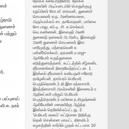
நோக்க உரையாற்றினார். நோக்க
ணைச்
உரையின் அடிப்படையில் பொதுக்குழு
உறுப்பினர் கோ.வீ. ராகவன், துணைச்
செயலாளர் கரு. அண்ணாமலை,
ழ்நாடு
அரும்பாக்கம் சா. தாமோதரன், மயிலை
. துணைச்
சோ.பாலு, எம்.டி. சி. சு.செல்வம்,
வெ.கண்ணன், இளைஞர் அணி
் மற்றும்
துணைத் தலைவர் அ.அன்பு, இளைஞர்
ு
அணி துணைச் செயலாளர் இரா.
மாரிமுத்து, மந்தைவெளி எ.
பன்னீர்செல்வம், தரமணி ம.ராஜு
ஆகியோர் கருத்துகளை
எடுத்துரைத்தனர். கூட்டத்தில் கீழ்கண்ட
தீர்மானங்கள் நிறைவேற்றப்பட்டன. 1.
ர்.
இரங்கல் தீர்மானம் கவியருவி ஈரோடு
தமிழன்பன், தாம்பரம் பெரியார்
பெருந்தொண்டர் தி.இரா.ரத்னசாமி,
இரத்தினசாமி அவர்களின் இணையர் ர.
ஆதிலட்சுமி மற்றும் பெரியார்
பரப்புரைப்
பெருந்தொண்டர் மயிலை ந.கிருஷ்ணன்
ஆகியோரின் மறைவிற்கு ஆழ்ந்த
வி.க. நகர்
இரங்கல் தெரிவிக்கப்பட்டது. 2.
'பெரியார் உலகம்' கட்டுமான நிதிக்கு
தென் சென்னை மாவட்ட திராவிடர்
கழகத்தின் சார்பில் முதல் கட்டமாக 10