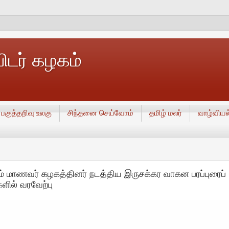
டர் கழகம்
பகுத்தறிவு உலகு
சிந்தனை செய்வோம்
தமிழ் மலர்
வாழ்வியல
ம் மாணவர் கழகத்தினர் நடத்திய இருசக்கர வாகன பரப்புரைப்
ளில் வரவேற்பு