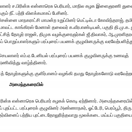
ளர் ச.பிரின்சு என்னாரெசு பெரியார், மாநில கழக இளைஞரணி து
ம் நீட் பற்றி விளக்கமாகப் பேசினர்.
ன்னை மாநகராட்சி மாமன்ற உறுப்பினர் மெட்டில்டா கோவிந்தராஜ், தமி
, மாவட்ட காங்கிரஸ் மேனாள் தலைவர் க.வீரபாண்டியன், பகுதி தி.மு.க
் கட்சித் தோழர் ராஜன், திமுக வழக்குரைஞர்கள் ஜீ.திவாகர், ஆ.முரளிதரன
ப் பொறுப்பாளர்களும் பரப்புரைப் பயணக் குழுவினருக்கு வரவேற்பளித்த
ெயலாளர் எம்.ஏ.டேனியல் பரப்புரைப் பயணக் குழுவினருக்கு உணவுத்
ிவித்து வாழ்த்தினார்.
த் தோழர்களுக்கு குளிர்பானம் வழங்கி தமது தோழர்களோடு வரவேற்றா
அமைந்தகரையில்
ின்சு என்னாரெசு பெரியார் கழகக் கொடி ஏற்றினார். அமைந்தகரையில் 
றப்பட்ட பரப்புரைக் குழுவினர் அண்ணாநகர், ஓட்டேரி, பெரம்பூர், திரு.
ேர்வினைப் பற்றிய புரட்டைதோலுரித்தவாறு மூலக்கடை மய்யப் பகுதியை