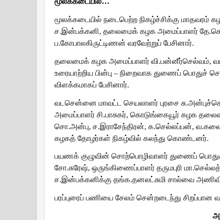
மூலக்கடையில்…
மூலக்கடையில் நடைபெற்ற நிகழ்ச்சிக்கு மாதவரம்
ச.இன்பக்கனி, தலைமைக் கழக அமைப்பாளர் தே.செ.
ப.கோபாலகிருட்டிணன் வரவேற்றுப் பேசினார்.
தலைமைக் கழக அமைப்பாளர் வி.பன்னீர்செல்வம்,
உரையாற்றிய பின்பு – நிறைவாக துணைப் பொதுச் செயல
விளக்கமாகப் பேசினார்.
வடசென்னை மாவட்ட செயலாளர் புரசை சு.அன்புச்செல்
அமைப்பாளர் சி.பாசுகர், கொடுங்கையூர் கழக தலை
சொ.அன்பு, ச.இராசேந்திரன், க.செல்லப்பன், வ.கலைச்
கழகத் தோழர்கள் நிகழ்வில் கலந்து கொண்டனர்.
பயணக் குழுவின் சொற்பொழிவாளர் துணைப் பொதுச் ச
சோ.சுரேஷ், ஒருங்கிணைப்பாளர் தருமபுரி மா.செல
ச.இன்பக்கனிக்கு தங்க.தனலட்சுமி சால்வை அணிவித
பரப்புரைப் பணியை சேலம் சென்றடைந்து சிறப்பான 
அர