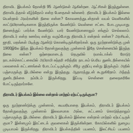
திராவிட இயக்கம் தோன்றி
95
ஆண்டுகள் ஆகின்றன. ஆட்சிகள் இருந்துள்ளன.
திராவிடத்தால் வீழ்ந்தோம் என்ற பேதைகள் உள்ளனர். திராவிடர் இயக்கம் இல்லை
யென்றால் அவர்களின் நிலை என்ன
?
கோவணத்துடன்தான் வயல் வெளிகளில்
காட்டுமிராண்டிகளாக இருந்திருக்க வேண்டும். வெள்ளை சட்டை போடமுடியாது.
நினைத்துப் பார்க்க வேண்டும். யார் வேண்டுமானாலும் எங்கும் செல்லலாம்.
திராவிடர் என்ற உணர்வு என்று வரும்போது திராவிடர் என்றால் என்ன
?
அரசியல்
,
ஜாதி
,
மதங்கள் பிடித்து ஆண்டு கொண்டிருக்கிறார்கள். ஒரு நூற்றாண்டுக்கு முன்
1900
இலே இந்த இயக்கம் தோன்றுவதற்கு முன்னால் இதே சென்னையில் இருந்த
நிலை என்ன
?
ஒற்றைவாடைத் தெருவில் (வால்டாக்ஸ் ரோடு)
நாடகக்கொட்டகையில் அபிராமி சுந்தரி சரித்திர நாடகம் பெரிய துண்டறிக்கையில்
பலவகைக் கட்டணங்கள் போடப்பட்டிருக்கும். கீழே குறிப்பு என்று இருக்கும். அதில்
பஞ்சமருக்கு இடமில்லை என்று இருந்தது. ஆதாரத்துடன் கூறுகிறோம். அந்தத்
துண்டறிக்கை நம்மிடம் இருக்கிறது. இப்படி சென்னை தலைநகரிலே
போட்டிருந்தார்களே.
திராவிடர் இயக்கம் இல்லை என்றால் மாற்றம் ஏற்பட்டிருக்குமா
?
ஒரு நூற்றாண்டுக்கு முன்னால்
,
சுயமரியாதை இயக்கம்
,
திராவிடர் இயக்கம்
தோன்றுவதற்கு முன்னால் இலவசமாக அல்ல
,
கட்டணம் கொடுத்தாலும்
பஞ்சமருக்கு இடமில்லை. திராவிடர் இயக்கம் இல்லை என்றால் மாற்றம் ஏற்பட்டிருக்
குமா
?
இன்னமும் இரட்டைக் குவளைகள் இருக்கின்றன. கோயில்களில் நுழைய
முடியாமல் இருக்கிறது. திராவிடர் இயக்கத்தின் பயணம்
,
இலட்சியப் பயணம்