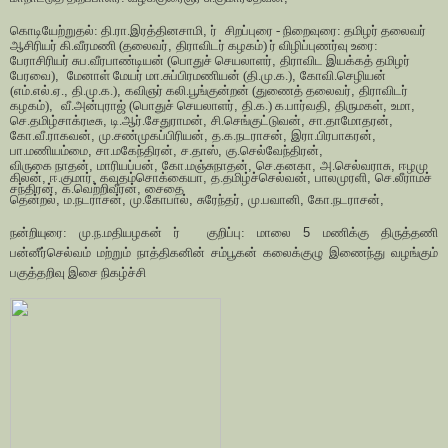
கொடியேற்றுதல்: தி.ரா.இரத்தினசாமி
,
ர்
சிறப்புரை - நிறைவுரை: தமிழர் தலைவர்
ஆசிரியர் கி.வீரமணி (தலைவர்
,
திராவிடர் கழகம்) ர் விழிப்புணர்வு உரை:
பேராசிரியர் சுப.வீரபாண்டியன் (பொதுச் செயலாளர்
,
திராவிட இயக்கத் தமிழர்
பேரவை)
,
மேனாள் மேயர் மா.சுப்பிரமணியன் (தி.மு.க.)
,
கோவி.செழியன்
(எம்.எல்.ஏ.
,
தி.மு.க.)
,
கவிஞர் கலி.பூங்குன்றன் (துணைத் தலைவர்
,
திராவிடர்
கழகம்)
,
வீ.அன்புராஜ் (பொதுச் செயலாளர்
,
தி.க.) க.பார்வதி
,
திருமகள்
,
உமா
,
செ.தமிழ்சாக்ரடீசு
,
டி.ஆர்.சேதுராமன்
,
சி.செங்குட்டுவன்
,
சா.தாமோதரன்
,
கோ.வீ.ராகவன்
,
மு.சண்முகப்பிரியன்
,
த.க.நடராசன்
,
இரா.பிரபாகரன்
,
பா.மணியம்மை
,
சா.மகேந்திரன்
,
ச.தாஸ்
,
கு.செல்வேந்திரன்
,
விருகை
நாதன்
,
மாரியப்பன்
,
கோ.மஞ்சுநாதன்
,
செ.கனகா
,
அ.செல்வராசு
,
ஈழமு
கிலன்
,
ஈ.குமார்
,
கவுதம்சொக்கையா
,
த.தமிழ்ச்செல்வன்
,
பாலமுரளி
,
செ.லீராமச்
சந்திரன்
,
க.வெற்றிவீரன்
,
சைதை
தென்றல்
,
ம.நடராசன்
,
மு.கோபால்
,
சுரேந்தர்
,
மு.பவானி
,
கோ.நடராசன்
,
நன்றியுரை: மு.ந.மதியழகன் ர்
குறிப்பு: மாலை
5
மணிக்கு திருத்தணி
பன்னீர்செல்வம் மற்றும் நாத்திகனின் சம்பூகன் கலைக்குழு இணைந்து வழங்கும்
பகுத்தறிவு இசை நிகழ்ச்சி