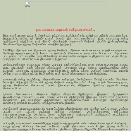
நூல் வெளியீட்டு விழாவில் கலந்துகொண்டோர்
...
இந்த உணர்வுகளை உருவாக் கினார்கள். பத்திரிகை நடத்தினார்கள். தமிழர்கள் தங்கள் அடையாளத்தை
இழந்துவிட்டார்களே, ஓர் இனம் தங்கள் மொழி, இன அடையாளங்களை இழக் கக்கூடாது என்று
ஆதித்தனார் பத்திரிகை நடத் தினார். தினத்தந்தி அலுவலகம் பெரியார் திடலில் இருப்பதுபோன்று,
கொள்கையிலும் தந்தை பெரியாரின் பக்கத்தில் இருந்தார்.
1960ஆம் ஆண்டில் என் திருமணம். தந்தை பெரியார், அன்னை மணியம்மையார் நடத்தி வைத்தார்கள்.
அப்போது சுதந்திர தமிழ்நாடு போராட்டம், தமிழ்நாடு நீங்கலாக படத்தை எரிப்பு போராட்டம் அறிவிக்கப்
பட்ட நிலை. 25 வயதிலே திருச்சி பெரியார் மாளிகையிலே என்னுடைய திருமணம் நடைபெற்ற போது,
தினத்தந்தி அ.மாரிச்சாமி செய்தியாளராக இருந்தவர்.
செய்தியாளர்களை எப்போதுமே தந்தை பெரியார் எதிர்பார்ப்பதில்லை. நான் என்ன பேசினாலும் அதைப்
போட மாட்டீர்கள். நான் மக்களை சந்திப்பவன். பத்திரிகை தயவு எனக்கு வேண்டியதில்லை என்று
கூறுபவர். ஆனாலும், விதிவிலக்கு அ.மாரிச்சாமிக்கு உண்டு. தந்தை பெரியார் வேனிலேயே பயணம்
செய்ய அ.மா.சாமிக்கு மட்டும் இடம் உண்டு. நான், புலவர் இமயவரம்பன் உடன் இருப்போம்.
காலச்சுவடு என்று வரும்போது, பிடிக்கவில்லை என்றாலும், செய்திகளை செய்திகளாகவே கொடுக்க
வேண்டும். சிந்தாதிரிப்பேட்டையில் தந்தை பெரியார் கைது செய்யப்பட்டபோது, கழகச் செயலாளர் நான்,
தந்தை பெரியாரின் செயலாளர் புலவர் இமயவரம்பன், விடுதலை ஆசிரியர் குருசாமி கைது
செய்யப்பட்டோம்.
நாங்கள் அடைக்கப்பட்ட சிறையில் அடுத்த அறையில் ஆதித்தனார் இருந்தார். ஆதித்தனார்
இலக்கியத்தை சத்தமாகப் படிப்பார். தந்தை பெரியார், ஆதித்தனார் இருவரும் தந்தை மகன் உறவுபோல்
பேசுவார்கள். பல வரலாற்றுத் தகவல்களைப் பேசிக்கொள்வார்கள். பெரியாரும், ஆதித்தனாரும்
பேசும்போது நாங்கள் வேடிக்கைப் பார்த்துக்கொண்டிருப்போம்.
ஆதித்தனார் விவசாயிகளுக்காகப் போராட்டத்தில் பங்கேற்றபோது கை விலங்கு போட்டு கைது செய்யப்
பட்டார். பார் அட்லா படித்தவர் என்கிற அந்தஸ்து, செல்வாக்குகளைப் பார்க்காமல்
சாதாரணமானவராகவே சென்றார். லேனா தமிழ்வாணன் கூறியதுபோல் ஆதித்தனார் சாதித்தனார்
என்பதில் சாதியைமட்டும் அடையாளமாக்க முற்படுகிறார்கள்.
உயர்ஜாதி, உயர் வர்க்கம் கைகளிலிருந்த பத்திரிகைத் துறையில் எளிய மக்களுக்காக புரட்சி செய்தவர்.
என்று தந்தை பெரியார் அவர்கள் கூறினார். ஜாதி தீண்டாமை பாகம் 9 இல் தந்தை பெரியார்
ஆதித்தனார்குறித்து கூறியதை அப்படியே போட்டுள்ளோம். இதுவரையிலும் 35, 40க்கும் மேல் களஞ்சியம்