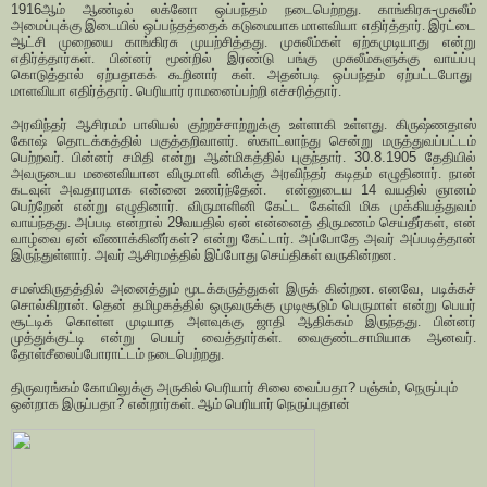
1916
ஆம் ஆண்டில் லக்னோ ஒப்பந்தம் நடைபெற்றது. காங்கிரசு-முசுலீம்
அமைப்புக்கு இடையில் ஒப்பந்தத்தைக் கடுமையாக மாளவியா எதிர்த்தார். இரட்டை
ஆட்சி முறையை காங்கிரசு முயற்சித்தது. முசுலீம்கள் ஏற்கமுடியாது என்று
எதிர்த்தார்கள். பின்னர் மூன்றில் இரண்டு பங்கு முசுலீம்களுக்கு வாய்ப்பு
கொடுத்தால் ஏற்பதாகக் கூறினார் கள். அதன்படி ஒப்பந்தம் ஏற்பட்டபோது
மாளவியா எதிர்த்தார். பெரியார் ராமனைப்பற்றி எச்சரித்தார்.
அரவிந்தர் ஆசிரமம் பாலியல் குற்றச்சாற்றுக்கு உள்ளாகி உள்ளது. கிருஷ்ணதாஸ்
கோஷ் தொடக்கத்தில் பகுத்தறிவாளர். ஸ்காட்லாந்து சென்று மருத்துவப்பட்டம்
பெற்றவர். பின்னர் சமிதி என்று ஆன்மிகத்தில் புகுந்தார்.
30.8.1905
தேதியில்
அவருடைய மனைவியான விருமாளி னிக்கு அரவிந்தர் கடிதம் எழுதினார். நான்
கடவுள் அவதாரமாக என்னை உணர்ந்தேன்.
என்னுடைய
14
வயதில் ஞானம்
பெற்றேன் என்று எழுதினார். விருமாளினி கேட்ட கேள்வி மிக முக்கியத்துவம்
வாய்ந்தது. அப்படி என்றால்
29
வயதில் ஏன் என்னைத் திருமணம் செய்தீர்கள்
,
என்
வாழ்வை ஏன் வீணாக்கினீர்கள்
?
என்று கேட்டார். அப்போதே அவர் அப்படித்தான்
இருந்துள்ளார். அவர் ஆசிரமத்தில் இப்போது செய்திகள் வருகின்றன.
சமஸ்கிருதத்தில் அனைத்தும் மூடக்கருத்துகள் இருக் கின்றன. எனவே
,
படிக்கச்
சொல்கிறான். தென் தமிழகத்தில் ஒருவருக்கு முடிசூடும் பெருமாள் என்று பெயர்
சூட்டிக் கொள்ள முடியாத அளவுக்கு ஜாதி ஆதிக்கம் இருந்தது. பின்னர்
முத்துக்குட்டி என்று பெயர் வைத்தார்கள். வைகுண்டசாமியாக ஆனவர்.
தோள்சீலைப்போராட்டம் நடைபெற்றது.
திருவரங்கம் கோயிலுக்கு அருகில் பெரியார் சிலை வைப்பதா
?
பஞ்சும்
,
நெருப்பும்
ஒன்றாக இருப்பதா
?
என்றார்கள். ஆம் பெரியார் நெருப்புதான்