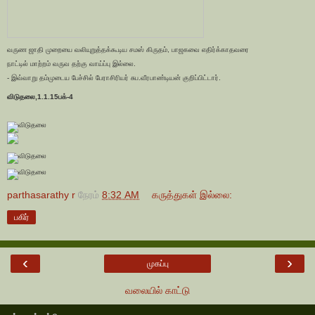
வருண ஜாதி முறையை வலியுறுத்தக்கூடிய சமஸ் கிருதம், பாஜகவை எதிர்க்காதவரை
நாட்டில் மாற்றம் வருவ தற்கு வாய்ப்பு இல்லை.
- இவ்வாறு தம்முடைய பேச்சில் பேராசிரியர் சுப.வீரபாண்டியன் குறிப்பிட்டார்.
விடுதலை,1.1.15பக்-4
parthasarathy r
நேரம்
8:32 AM
கருத்துகள் இல்லை:
பகிர்
‹
›
முகப்பு
வலையில் காட்டு