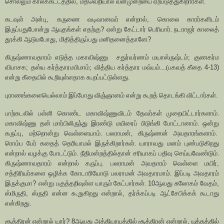
சொல்லும் காலக்கட்டத்தில்
,
மதவெறியால் வன்முறையை ஏற்படுத்துகிறார்கள்.
கடவுள் அன்பு
,
கருணை வடிவானவர் என்றால்
,
கொலை காரர்களிடம்
இருப்பதுபோன்று ஆயுதங்கள் எதற்கு
?
ஏன்று கேட்டார் பெரியார். நடராஜர் காலைத்
தூக்கி ஆடுமபோது
,
மிதித்திருப்பது மனிதனைத்தானே
?
கிருஷ்ணாவதாரம் எடுத்த மகாவிஷ்ணு
சதுர்வர்ணம் மயாஸ்ருஷ்டம்
;
குணகர்ம
விபாசக
;
தஸ்ய கர்த்தாரமபிமாம்
;
வித்திய கர்த்தார மவ்யம்....(பகவத் கீதை
4-13)
என்று கீதையில் கூறியுள்ளதாக கூறப்பட்டுள்ளது.
புராணங்களையெல்லாம் இப்போது விஞ்ஞானம் என்று கூறத் தொடங்கி விட்டார்கள்.
பாற்கடலில் பள்ளி கொண்ட மகாவிஷ்ணுவிடம் தேவர்கள் முறையிட்டார்களாம்.
மகாவிஷ்ணு தன் மார்பிலிருந்து இரண்டு மயிரைப் பிடுங்கி போட்டானாம். ஒன்று
கருப்பு
,
மற்றொன்று வெள்ளையாம். பலராமன்
,
கிருஷ்ணன் அவதாரங்களாம்.
ரொம்ப பேர் கதைத் தெரியாமல் இருக்கிறார்கள். யாராவது மனம் புண்படுகிறது
என்றால் வழக்கு போடட்டும். நீதிமன்றத்தில்தான் சரியாகப் பதிவு செய்யவேண்டும்.
கிருஷ்ணாவதாரம் என்றால் கருப்பு. பலராமன் அவதாரம் வெள்ளை மயிர்
,
சத்திரியர்களை ஒழிக்க கோடாரியோடு பலராமன் அவதாரமாம். இப்படி அவதாரம்
இருக்குமா
?
என்று பகுத்தறிவுள்ள யாரும் கேட்பார்கள்.
10
ஆவது சுலோகம் வேதம்
,
ஸ்மிருதி
,
ஸ்ருதி என்ன கூறுகிறது என்றால்
,
தர்க்கப்படி ஆட்சேபிக்கக் கூடாது
என்கிறது.
சூத்திரன் என்றால் யார்
? 8
ஆவது அத்தியாயத்தில் சூத்திரன் என்றால்
,
யுத்தத்தில்