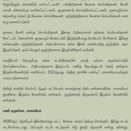
ஜெயித்துக் கொண்டு வரப்பட்டவன்
;
பக்தியினால் வேலை செய்கிறவன். வேசி
மகன். விலைக்கு வாங்கப்பட்டவன்
;
ஒருவனால் கொடுக்கப்பட்டவன்
;
குலவழியாக
தொன்று தொட்டு வேலை செய்கிறவன்
;
குற்றத்திற்காக வேலை செய்கிறவன் என
ஏழு வகைப்படுவர்.
தாயை வேசி என்று சொல்கிறான். இதை அறிவாசான் தந்தை பெரியார்தான்
கேட்டார். அமைச்சர் ஒருவரும் மேடையில் இருந்தபோது பெரியார் பேசினார். இங்கு
எல்லாருமே சூத்திரர்தான். அமைச்சராக உள்ள இவர் மாண்புமிகு சூத்திரர் ஆக
இருக்கிறார். நாம் வெறும் சூத்திரனாக இருக்கிறோம் என்றார்.
வாஜ்பேயி அவருக்கு உள்ள உடல்நிலையில் பாரத் ரத்னா வழங்கப்படும்
செய்தியைக்கூட அறியாதவராக இருப்பார். மனித நேயத்துடன் அவர் நன்றாக
இருக்கவேண்டும் என்போம்.
152
ஆவது பிறந்த நாளில் பண்டிட் மாளவியாவுக்கும்
பாரத ரத்னாவாம்.
மிஸ்டு காலில் மெம்பர் ஆகும் கட்சியால் மானத்தை மிஸ் பண்ணாதீங்க. மாளவியா
ஜாதியை இருக்க வேண்டும் என்றவர். குழந்தைத் திருமணம் இருக்க வேண்டும்
என்றவர்.
மண் உருண்டை மாளவியா
1930
ஆம் ஆண்டில் இங்கிலாந்து வட்ட மேசை மாநாட்டுக்கு சென்றார். இந்து கடல்
கடக்கக்கூடாது. அப்படிக் கடல் கடந்தால் கீழ் ஜாதி ஆவான் என்று உள்ளது.