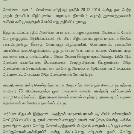
சென்னை
,
ஜன.
1-
சென்னை எம்ஜிஆர் நகரில்
26.12.2014
அன்று நடைபெற்ற
முதல் திராவிடர் விழிப்புணர்வு மாநாட்டில் திராவிடர் கழகத் துணைத்தலைவர்
கவிஞர் கலி.பூங்குன்றன் பேசும்போது குறிப்பிட்டதாவது:
இந்த காலக்கட்டத்தில் அவசியமான மாநாடாக கழகத்தலைவர் அவர்களால் சேலம்
பொதுக்குழுவில் அறிவிக்கப்பட்டு
,
திராவிடர் விழிப்புணர்வு முதல் மாநாடாக இங்கே
நடைபெறுகிறது. இதைத் தொடர்ந்து கிருட்டினகிரி
,
பென்னாகரம்
,
நாகையில்
மாநாடுகள் நடைபெறுகின்றன. ஒரு நூற்றாண்டு காலமாக தந்தை பெரியார் எந்த
உணர்வை ஊட்டி பாடுபட்டாரோ
,
அதன் தேவை இன்றும் ஏற்பட்டுள்ளது.
1925
ஆம்
ஆண்டில் சுயமரியாதை இயக்கத்தைத் தோற்றுவித்தார். இடதுசாரிகள் அதே
ஆண்டில்தான் தொடங்கினார்கள். மற்றொரு அமைப்பாக பிற்போக்கான அமைப்பாக
ஆர்.எஸ்.எஸ். அமைப்பும் அதே ஆண்டில்தான் தோன்றியது.
சுயமரியாதை என்ற சொல்லுக்கு ஈடாக வேறு எந்த சொல்லும் கிடையாது. தந்தை
பெரியார்
75
ஆண்டுகளுக்கு முன் ராமனைக் கையில் எடுத்தார். பார்ப்பனரால்
மொழி பெயர்க்கப்பட்ட இராமாயணத்தைக் கையில் எடுத்தார். ராமாவதாரம் வருண
தர்மத்தைக் காக்கவே உருவாக்கப் பட்டது.
பார்ப்பன சிறுவன் இறந்தான்
,
அதற்குக் காரணம் ராமன் ஆட்சியில் வர்ணதர்மம்
கெட்டுப்போய்விட்டது தான் காரணம் என்றதும் ராமன் காட்டுக்கு சென்று அங்கே
தலைகீழாக தவம் செய்து கொண்டிருந்தவனிடம் (தவம் என்றால் படிப்பது) என்ன
செய்துகொண்டிருக்கிறாய்
?
என்று கேட்டபோது சம்பூகன் தவம் செய்து