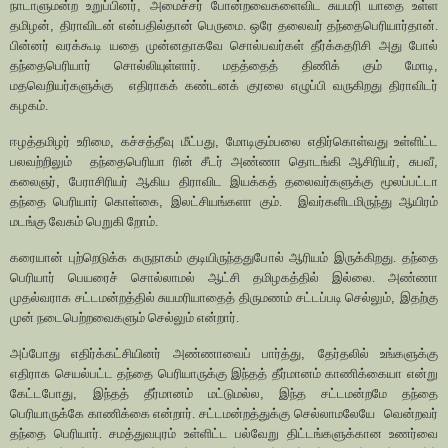
நாடாளுமன்ற உறுப்பினர்
,
அமைச்சர் போன்றவைகளைவிட சுயமரி யாதை உள்ள
தமிழன்
,
திராவிடன் என்பதில்தான் பெருமை. ஒரே தலைவர் தந்தைபெரியார்தான்.
பின்னர் வரக்கூடி யதை முன்னதாகவே சொல்பவர்கள் தீர்க்கதரிசி அது போல்
தந்தைபெரியார் சொல்லியுள்ளார். மதத்தைத் திணிக் கும் மோடி
,
மதவெறியர்களுக்கு
எதிராகக் கண்டனக் குரலை எழுப்பி வருகிறது திராவிடர்
கழகம்.
ஈழத்தமிழர் உரிமை
,
கச்சத்தீவு மீட்பது
,
மோடிகும்பலை எதிர்கொள்வது உள்ளிட்ட
பலவற்றிலும்
தந்தைபெரியா ரின் சீடர் அண்ணா தொடங்கி ஆசிரியர்
,
சுபவீ
,
கலைஞர்
,
பேராசிரியர் ஆகிய திராவிட இயக்கத் தலைவர்களுக்கு மூலப்பட்டா
தந்தை பெரியார் கொள்கை
,
இலட்சியங்களா கும்.
இவர்களிடமிருந்து ஆயிரம்
மடங்கு வேகம் பெறுகி றோம்.
கரையான் புற்றெடுக்க கருநாகம் குடியிருந்ததுபோல் ஆரியம் இருக்கிறது. தந்தை
பெரியார் பெயரைச் சொல்லாமல் ஆட்சி தமிழகத்தில் இல்லை. அண்ணா
முதல்வராக சட்டமன்றத்தில் சுயமரியாதைத் திருமணம் சட்டப்படி செல்லும்
,
இதற்கு
முன் நடைபெற்றவைகளும் செல்லும் என்றார்.
அப்போது எதிர்க்கட்சியினர் அண்ணாவைப் பார்த்து
,
தேர்தலில் உங்களுக்கு
எதிராக செயல்பட்ட தந்தை பெரியாருக்கு இந்தத் தீர்மானம் காணிக்கையா என்று
கேட்டபோது
,
இந்தத் தீர்மானம் மட்டுமல்ல
,
இந்த சட்டமன்றமே தந்தை
பெரியாருக்கே காணிக்கை என்றார். சட்டமன்றத்துக்கு செல்லாமலேயே
வென்றவர்
தந்தை பெரியார். சமத்துவபுரம் உள்ளிட்ட பல்வேறு திட்டங்களுக்கான உணர்வை