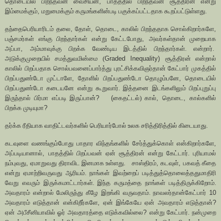
தொடையில் பிறந்தவன் வைசியன்
,
பாதத்தில் பிறந்தவன் சூத்திரன் என்று
இம்மைக்கும்
,
மறுமைக்கும் கருமங்களின்படி பகுக்கப்பட்டதாக கூறப்பட்டுள்ளது.
தந்தைபெரியாரிடம் தலை
,
தோள்
,
தொடை
,
காலில் பிறந்ததாக சொல்கிறார்களே
,
பஞ்சமர்கள் எங்கு பிறந்தார்கள் என்று கேட்டபோது
,
அவர்கள்தான் முறையாக
அப்பா
,
அம்மாவுக்கு பிறக்க வேண்டிய இடத்தில் பிறந்தார்கள். என்றார்.
அடுக்குமுறையில் சமத்துவமின்மை (
Graded Inequality)
சூத்திரன் என்றால்
காலில் பிறப்பதாக சொல்பவனைப்பார்த்து புரட்சிக்கவிஞர்தான் கேட்பார் முகத்தில்
பிறப்பதுண்டோ முட்டாளே
,
தோளில் பிறப்பதுண்டோ தொழும்பனே
,
தொடையில்
பிறப்பதுண்டோ கடையனே என்று கூறுவார். இத்தனை இடங்களிலும் பிறப்புறுப்பு
இருந்தால் பிர்மா எப்படி இருப்பான்
? (
கைதட்டல்) கால்
,
தொடை
,
கால்களில்
பிறக்க முடியுமா
?
தர்க்க ரீதியாக வாதிட்டவர்களில் பெரியார்போல் உலக சரித்திரித்தில் கிடையாது.
கடவுளை வணங்கும்போது பாதார விந்தங்களில் சேர்த்துக்கொள் என்கிறார்களே
,
அப்படியானால்
,
பாதத்தில் பிறப்பவன் ஏன் சூத்திரன் என்று கேட்டார். புரியாமல்
நம்புவது
,
ஏமாறுவது திராவிட இனமாக உள்ளது.
சாஸ்திரம்
,
கடவுள்
,
பகவத் கீதை
என்று ஏமாற்றிவருவது ஆரியம். நாங்கள் இவற்றைப் படித்துத்தொலைத்ததுமாதிரி
வேறு எவரும் இருக்கமாட்டார்கள். இந்த கருமத்தை நாங்கள் படித்திருக்கிறோம்.
அவதாரம் என்றால் மேலிருந்து கீழே இறங்கி வருவதாம். நாவலர்தான்கேட்பார்
10
அவதாரம் எடுத்தான் என்கிறீர்களே
,
ஏன் இங்கேயே ஏன் அவதாரம் எடுத்தான்
?
ஏன் அபீசீனியாவில் ஓர் அவதாரத்தை எடுக்கவில்லை
?
என்று கேட்பார். நன்முறை