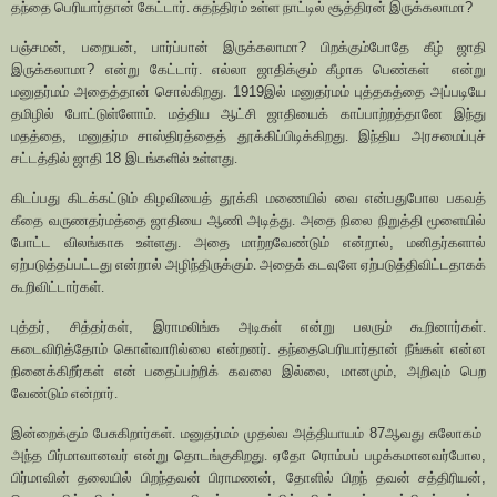
தந்தை பெரியார்தான் கேட்டார். சுதந்திரம் உள்ள நாட்டில் சூத்திரன் இருக்கலாமா
?
பஞ்சமன்
,
பறையன்
,
பார்ப்பான் இருக்கலாமா
?
பிறக்கும்போதே கீழ் ஜாதி
இருக்கலாமா
?
என்று கேட்டார். எல்லா ஜாதிக்கும் கீழாக பெண்கள்
என்று
மனுதர்மம் அதைத்தான் சொல்கிறது.
1919
இல் மனுதர்மம் புத்தகத்தை அப்படியே
தமிழில் போட்டுள்ளோம். மத்திய ஆட்சி ஜாதியைக் காப்பாற்றத்தானே இந்து
மதத்தை
,
மனுதர்ம சாஸ்திரத்தைத் தூக்கிப்பிடிக்கிறது. இந்திய அரசமைப்புச்
சட்டத்தில் ஜாதி
18
இடங்களில் உள்ளது.
கிடப்பது கிடக்கட்டும் கிழவியைத் தூக்கி மணையில் வை என்பதுபோல பகவத்
கீதை வருணதர்மத்தை ஜாதியை ஆணி அடித்து. அதை நிலை நிறுத்தி மூளையில்
போட்ட விலங்காக உள்ளது. அதை மாற்றவேண்டும் என்றால்
,
மனிதர்களால்
ஏற்படுத்தப்பட்டது என்றால் அழிந்திருக்கும். அதைக் கடவுளே ஏற்படுத்திவிட்டதாகக்
கூறிவிட்டார்கள்.
புத்தர்
,
சித்தர்கள்
,
இராமலிங்க அடிகள் என்று பலரும் கூறினார்கள்.
கடைவிரித்தோம் கொள்வாரில்லை என்றனர். தந்தைபெரியார்தான் நீங்கள் என்ன
நினைக்கிறீர்கள் என் பதைப்பற்றிக் கவலை இல்லை
,
மானமும்
,
அறிவும் பெற
வேண்டும் என்றார்.
இன்றைக்கும் பேசுகிறார்கள். மனுதர்மம் முதல்வ அத்தியாயம்
87
ஆவது சுலோகம்
அந்த பிர்மாவானவர் என்று தொடங்குகிறது. ஏதோ ரொம்பப் பழக்கமானவர்போல
,
பிர்மாவின் தலையில் பிறந்தவன் பிராமணன்
,
தோளில் பிறந் தவன் சத்திரியன்
,