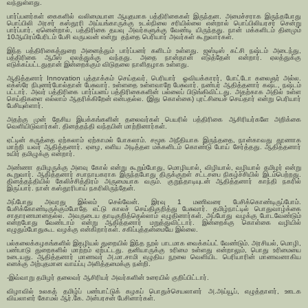
வந்துள்ளது.
பார்ப்பனர்கள் கைகளில் வலிமையான ஆயுதமாக பத்திரிகைகள் இருந்தன. அமைச்சராக இருந்தபோது
பொப்பிலி அரசர் கஸ்தூரி அய்யங்காருக்கு உடல்நிலை சரியில்லை என்றால் பொப்பிலியரசர் சென்று
பார்ப்பார். ஏனென்றால், பத்திரிகை தயவு அவர்களுக்கு வேண்டி யிருந்தது. நான் மக்களிடம் தினமும்
10ஆயிரம்பேரிடம் பேசி வருபவன் என்று தந்தை பெரியார் அவர்கள் கூறுவார்கள்.
இந்த பத்திரிகைத்துறை அனைத்தும் பார்ப்பனர் களிடம் உள்ளது. ஜஸ்டிஸ் கட்சி நஷ்டம் அடைந்து,
பத்திரிகை ஆபீஸ் ஏலத்துக்கு வந்தது. அதை நான்தான் எடுத்தேன் என்றார். ஏலத்துக்கு
எடுக்கப்பட்டதுதான் இன்றைக்கும் விடுதலை நாளிதழாக உள்ளது.
ஆதித்தனார் Innovation புத்தாக்கம் செய்தவர். பெரியார் ஓவியக்காரர், போட்டோ கலைஞர் அல்ல.
எக்ஸ்ரே நிபுணர்போல்தான் பேசுவார். உள்ளதை உள்ளவாறே பேசுவார். நண்பர் ஆதித்தனார் கஷ்ட, நஷ்டம்
பட்டார். அவர் பத்திரிகை பார்ப்பனப் பத்திரிகைகளின் பல்லைப் பிடுங்கிவிட்டது. அதற்காக அதில் உள்ள
செய்திகளை எல்லாம் ஆதரிக்கிறேன் என்பதல்ல. (இது கொள்கை) புரட்சியைச் செய்தார் என்று பெரியார்
பேசியுள்ளார்.
அதற்கு முன் தேசிய இயக்கங்களின் தலைவர்கள் பெயரில் பத்திரிகை ஆசிரியர்களே அறிக்கை
வெளியிடுவார்கள். தினத்தந்தி வந்தபின் மாற்றினார்கள்.
ஏட்டின் கருத்தை ஏற்கலாம் ஏற்காமல் போகலாம். சமூக அநீதியாக இருந்ததை, நான்காவது தூணாக
மாற்றி யவர் ஆதித்தனார். ஏழை, எளிய அடித்தள மக்களிடம் கொண்டு போய் சேர்த்தது. ஆதித்தனார்
உயிர் தமிழுக்கு என்றார்.
அண்ணா தமிழருக்கு அளவு கோல் என்று கூறும்போது, மொழியால், விழியால், வழியால் தமிழர் என்று
கூறுவார். ஆதித்தனார் சபாநாயகராக இருந்தபோது திருக்குறள் சட்டசபை நிகழ்ச்சியில் இடம்பெற்றது.
தினத்தந்தியில் கேலிச்சித்திரம் அருமையாக வரும். குறுந்தாடியுடன் ஆதித்தனார் காந்தி நகரில்
இருப்பார். நான் கஸ்தூரிபாய் நகரிலிருந்தேன்.
அப்போது அவரது இல்லம் செல்வேன். இரவு 1 மணிவரை பேசிக்கொண்டிருப்போம்.
பேசிக்கோண்டிருக்கும்போதே எட்டு காலச் செய்திகுறித்து பேசுவார். தமிழ்நாட்டில் பொதுவாழ்க்கை
சாதாரணமானதல்ல. அவருடைய தாடிகுறித்தெல்லாம் எழுதினார்கள். அப்போது வழக்கு போடவேண்டும்
என்றபோது வேண்டாம் என்று ஆதித்தனார் மறுத்துவிட்டார். இன்றைக்கு கொள்கை வழியில்
எழுதும்போதுகூட வழக்கு என்கிறார்கள். சகிப்புத்தன்மையே இல்லை.
பல்கலைக்கழகங்களில் இதழியல் துறையில் இந்த நூல் பாடமாக வைக்கப்பட் வேண்டும். அரசியல், மொழி,
பண்பாடு துறைகளில் மாற்றம் ஏற்பட்டது. தனியாருக்கு உரிமை உள்ளது என்றாலும், பொது உரிமையை
உடையது. ஆதித்தனார் மாணவர் அ.மா.சாமி எழுதிய நூலை வெளியிட பெரியாரின் மாணவனாகிய
எனக்கு அற்புதமான வாய்ப்பு அளித்தமைக்கு நன்றி.
-இவ்வாறு தமிழர் தலைவர் ஆசிரியர் அவர்களின் உரையில் குறிப்பிட்டார்.
விழாவில் உலகத் தமிழ்ப் பண்பாட்டுக் கழகப் பொதுச்செயலாளர் அ.அய்யூப், எழுத்தாளர், ஊடக
வியலாளர் கோமல் ஆர்.கே. அன்பரசன் பேசினார்கள்.