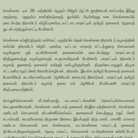
சென்னை
,
டிச.
28-
மத்தியில் ஆளும் பிஜேபி ஆட்சி ஜாதியைக் காப்பாற்ற இந்து
மதத்தை
,
மனுதர்ம சாஸ்திரத்தைத் தூக்கிப் பிடிக்கிறது என சென்னையில்
நடைபெற்ற திராவிடர் விழிப்புணர்வு வட்டார மாநாட்டில் தமிழர் தலைவர் ஆதாரத்
துடன் எடுத்துக்காட்டி பேசினார்.
சென்னை எம்ஜிஆர்நகர் மார்கெட் பகுதியில் தென் சென்னை திராவிடர் கழகத்தின்
சார்பில் திராவிடர் விழிப் புணர்வு வட்டார மாநாடு சட்டத்துறை செயலாளர்
வழக்குரை ஞர் த.வீரசேகரன் தலைமையில் நடைபெற்றது. மாநாட்டைத்
திறந்துவைத்து வழக்குரைஞர் சு.குமாரதேவன் பேசினார். மாநாட்டில் திராவிடர்
கழகத் துணைத் தலைவர் கவிஞர் கலி.பூங்குன்றன்
,
திருவிடைமருதூர் திமுக
சட்டமன்ற உறுப் பினர் கோவி.செழியன்
,
திராவிட இயக்க தமிழர் பேரவைத் தலைவர்
பேராசிரியர் சுப.வீரபாண்டியன் ஆகியோர் உரையாற் றினார்கள். மாநாட்டில் தமிழர்
தலைவர் திராவிடர் கழகத் தலை வர் ஆசிரியர் கி.வீரமணி மாநாட்டு
சிறப்புரையாற்றினர்.
பொதுச்செயலாளர் வீ.அன்புராஜ்
,
வடமாவட்டங்களின் அமைப்புச்செயலாளர்
வெ.ஞானசேகரன்
,
சென்னை மண்டலத் தலைவர் தி.இரா.ரத்தினசாமி
,
சென்னை
மண்டலச் செயலாளர் வி.பன்னீர்செல்வம்
,
தலைமைச் செயற்குழு உறுப் பினர்
க.பார்வதி
,
சுயமரியாதை திருமண நிலைய இயக்குநர் திரு மகள்
,
மகளிர் பாசறை
மண்டல செயலாளர் உமா செல்வராசு
,
வடசென்னை மாவட்டத் தலைவர்
தி.வே.சு.திருவள்ளுவன்
,
ஆவடி மாவட்ட செயலாளர் பா.தென்னரசு உள்ளிட்டோர்
முன்னிலையில் தென்சென்னை மாவட்டத் தலைவர் இரா. வில்வநாதன் வரவேற்றார்.