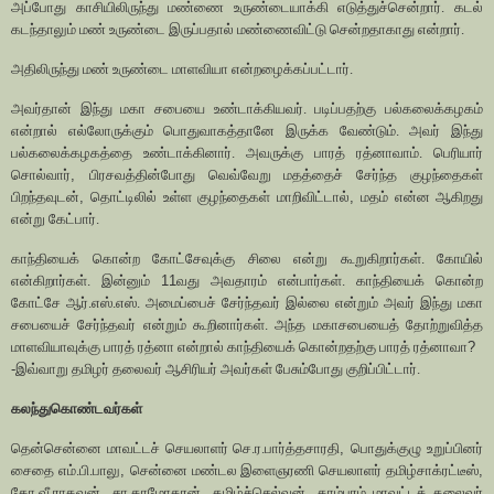
அப்போது காசியிலிருந்து மண்ணை உருண்டையாக்கி எடுத்துச்சென்றார். கடல்
கடந்தாலும் மண் உருண்டை இருப்பதால் மண்ணைவிட்டு சென்றதாகாது என்றார்.
அதிலிருந்து மண் உருண்டை மாளவியா என்றழைக்கப்பட்டார்.
அவர்தான் இந்து மகா சபையை உண்டாக்கியவர். படிப்பதற்கு பல்கலைக்கழகம்
என்றால் எல்லோருக்கும் பொதுவாகத்தானே இருக்க வேண்டும். அவர் இந்து
பல்கலைக்கழகத்தை உண்டாக்கினார். அவருக்கு பாரத் ரத்னாவாம். பெரியார்
சொல்வார்
,
பிரசவத்தின்போது வெவ்வேறு மதத்தைச் சேர்ந்த குழந்தைகள்
பிறந்தவுடன்
,
தொட்டிலில் உள்ள குழந்தைகள் மாறிவிட்டால்
,
மதம் என்ன ஆகிறது
என்று கேட்பார்.
காந்தியைக் கொன்ற கோட்சேவுக்கு சிலை என்று கூறுகிறார்கள். கோயில்
என்கிறார்கள். இன்னும்
11
வது அவதாரம் என்பார்கள். காந்தியைக் கொன்ற
கோட்சே ஆர்.எஸ்.எஸ். அமைப்பைச் சேர்ந்தவர் இல்லை என்றும் அவர் இந்து மகா
சபையைச் சேர்ந்தவர் என்றும் கூறினார்கள். அந்த மகாசபையைத் தோற்றுவித்த
மாளவியாவுக்கு பாரத் ரத்னா என்றால் காந்தியைக் கொன்றதற்கு பாரத் ரத்னாவா
?
-
இவ்வாறு தமிழர் தலைவர் ஆசிரியர் அவர்கள் பேசும்போது குறிப்பிட்டார்.
கலந்துகொண்டவர்கள்
தென்சென்னை மாவட்டச் செயலாளர் செ.ர.பார்த்தசாரதி
,
பொதுக்குழு உறுப்பினர்
சைதை எம்.பி.பாலு
,
சென்னை மண்டல இளைஞரணி செயலாளர் தமிழ்சாக்ரட்டீஸ்
,
கோ.வீ.ராகவன்
,
சா.தாமோதரன்
,
தமிழ்ச்செல்வன்
,
தாம்பரம் மாவட்டத் தலைவர்