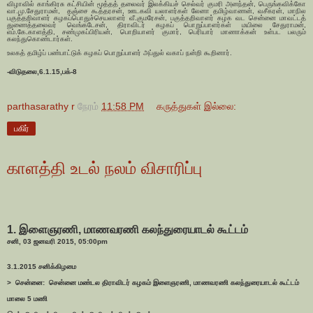
விழாவில் காங்கிரசு கட்சியின் மூத்தத் தலைவர் இலக்கியச் செல்வர் குமரி அனந்தன், பெருங்கவிக்கோ
வா.மு.சேதுராமன், தஞ்சை கூத்தரசன், ஊடகவி யலாளர்கள் லேனா தமிழ்வாணன், வசீகரன், மாநில
பகுத்தறிவாளர் கழகப்பொதுச்செயலாளர் வீ.குமரேசன், பகுத்தறிவாளர் கழக வட சென்னை மாவட்டத்
துணைத்தலைவர் வெங்கடேசன், திராவிடர் கழகப் பொறுப்பாளர்கள் மயிலை சேதுராமன்,
எம்.கே.காளத்தி, சண்முகப்பிரியன், பொறியாளர் குமார், பெரியார் மாணாக்கன் உள்பட பலரும்
கலந்துகொண்டார்கள்.
உலகத் தமிழ்ப் பண்பாட்டுக் கழகப் பொறுப்பாளர் அப்துல் வகாப் நன்றி கூறினார்.
-விடுதலை,6.1.15,பக்-8
parthasarathy r
நேரம்
11:58 PM
கருத்துகள் இல்லை:
பகிர்
காளத்தி உடல் நலம் விசாரிப்பு
1. இளைஞரணி, மாணவரணி கலந்துரையாடல் கூட்டம்
சனி, 03 ஜனவரி 2015, 05:00pm
3.1.2015 சனிக்கிழமை
> சென்னை: சென்னை மண்டல திராவிடர் கழகம் இளைஞரணி, மாணவரணி கலந்துரையாடல் கூட்டம்
மாலை 5 மணி