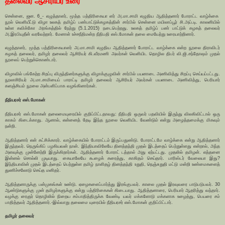
தலைவர் ஆசிரியர் உரை
சென்னை, ஜன. 6_- எழுத்தாளர், மூத்த பத்திரிகையா ளர் அ.மா.சாமி எழுதிய ஆதித்தனார் போராட்ட வாழ்க்கை
நூல் வெளியீட்டு விழா உலகத் தமிழ்ப் பண்பாட்டுக்கழகத்தின் சார்பில் சென்னை மயிலாப்பூர் சி.அய்.டி. காலனியில்
உள்ள கவிக்கோ அரங்கத்தில் நேற்று (5.1.2015) நடைபெற்றது. உலகத் தமிழ்ப் பண் பாட்டுக் கழகத் தலைவர்
அ.இரபியுதீன் வரவேற்றார். மேனாள் உச்சநீதிமன்ற நீதிபதி எஸ்.மோகன் தலை மையேற்று உரையாற்றினார்.
எழுத்தாளர், மூத்த பத்திரிகையாளர் அ.மா.சாமி எழுதிய ஆதித்தனார் போராட்ட வாழ்க்கை என்ற நூலை திராவிடர்
கழகத் தலைவர், தமிழர் தலைவர் ஆசிரியர் கி.வீரமணி அவர்கள் வெளியிட தொழில திபர் வி.ஜி.சந்தோஷம் முதல்
நூலைப் பெற்றுக்கொண்டார்.
விழாவில் பங்கேற்ற சிறப்பு விருந்தினர்களுக்கு விழாக்குழுவின் சார்பில் பயனாடை அணிவித்து சிறப்பு செய்யப்பட்டது.
நூலாசிரியர் அ.மா.சாமியைப் பாராட்டி தமிழர் தலைவர் ஆசிரியர் அவர்கள் பயனாடை அணிவித்து, பெரியார்
களஞ்சியம் நூலை அன்பளிப்பாக வழங்கினார்கள்.
நீதியரசர் எஸ்.மோகன்
நீதியரசர் எஸ்.மோகன் தலைமையுரையில் குறிப்பிட்டதாவது: நீதிபதி ஒருவர் பதவியில் இருந்து விலகிவிட்டால் ஒரு
காசும் கிடைக்காது. ஆனால், என்னைத் தேடி இந்த நூலை வெளியிட வேண்டும் என்று அழைத்தமைக்கு மிகவும்
நன்றி.
ஆதித்தனார் என் கட்சிக்காரர். வாழ்க்கையில் போராட்டம் இருப்பதுண்டு. போராட்டமே வாழ்க்கை என்று ஆதித்தனார்
இருந்தவர். நெருங்கிப் பழகியவன் நான். இந்தியாவிலேயே தினத்தந்தி முதல் இடத்தைப் பெற்றுள்ளது என்றால், அந்த
அளவுக்கு முன்னேற்றி இருக்கிறார்கள். ஆதித்தனார் போராட் டத்தால் அது ஏற்பட்டது. முதலில் தமிழன். எத்தனை
இன்னல் சொல்லி முடியாது. கையாலேயே கூழைக் கரைத்து, காகிதம் செய்தார். பாரிஸ்டர் வேலையா இது?
இந்தியாவின் முதல் இடத்தைப் பெற்றுள்ள தமிழ் நாளிதழ் தினத்தந்தி உறுதி, நெஞ்சுறுதி மட்டு மன்றி உண்மைகளைத்
துணிச்சலோடு செய்த மனிதர்.
ஆதித்தனாருக்கு பன்முகங்கள் உண்டு. ஏழைகளைப்பார்த்து இரங்குபவர். காலை முதல் இரவுவரை பாடுபடுபவர். 30
ஆண்டுகளுக்கு முன் தமிழர்களுக்கு என்று பத்திரிகைகள் கிடையாது. ஆதித்தனாரை, பெரியார் ஆதரித்து வந்தார்.
வழக்கு ரைஞர் தொழிலில் நிறைய சம்பாதித்திருக்க வேண்டி யவர் மக்களோடு மக்களாக உழைத்து, பெயரை சம்
பாதித்தவர் ஆதித்தனார்.-இவ்வாறு தலைமை யுரையில் நீதியரசர் எஸ்.மோகன் குறிப்பிட்டார்.
தமிழர் தலைவர்