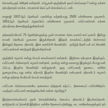
கொண்டிருக் கிறேன் என்றான். சம்பூகன்-சூத்திரன் தவம் செய்வதா
?
என்று வர்ண
தர்மத்தைக் காக்க
,
ராமனால் வெட்டிக் கொல்லப்பட்டான்.
ராஜாஜி
1937
ஆம் ஆண்டில் பதவிக்கு வந்தபோது
2500
பள்ளிகளை மூடினார்.
1951
ஆம் ஆண்டில் ஆறாயிரம் பள்ளிகளை மூடினார். பார்ப்பனர்கள் வர்ண
தர்மத்தை நிலைநிறுத்துகிறார்கள்.
தந்தைபெரியார்
75
ஆண்டுகளுக்கு முன் ராமனை அடையாளம் காட்டினார். இன்று
ராமன் அரசியல் முகமாக இருக்கிறான். இந்தக் காலக்கட்டத்தில் பிரச்சாரம்
இன்னும் தேவை. திராவிட இன உணர்ச்சி வேண்டும்.
தமிழ்த் தேசி யக் கட்சிகளில்
பார்ப்பனர்கள் ஊடுருவி இருக்கிறார்கள்.
சூத்திரர் கழகம் என்று பெயர் வைக்கலாம் என்றால்
,
இழிவை ஏற்பதாக இருக்கும்
,
பார்ப்பனர் அல்லாதார் கழகம் என்றால்
,
நமக்கு என்று வரலாறு இருக்கும் போது ஏன்
அப்படி இருக்க வேண்டும் என்றுதான்
,
ஒரு பார்ப்பனத் தூசுகூட உள்ளே
நுழையக்கூடாது என்ற ஏற்பாடு இருக்க வேண்டும் என்பதால் திராவிடர் கழகம்
என்று தந்தை பெரியார் பெயர் வைத்தார்.
பார்ப்பன அம்மையாரையே தலைமை ஏற்றதால் ஏற்பட்ட நிலையைப் பார்க்கிறோம்.
பவுத்தம் பார்ப்பனர் ஊடுருவியபின் என்ன ஆயிற்று
?
இதற்காகவெல்லாம் குரல் கொடுக்கின்ற அமைப்பு திராவிடர் இயக்கம்தான்.
தமிழ்நாடு மட்டுமன்றி இந்தியா வுக்கே தேவைப்படுகிறது. வட மாநிலங்களுக்கும் நம்