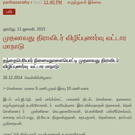
parthasarathy r
நேரம்
11:40 PM
கருத்துகள் இல்லை:
பகிர்
ஞாயிறு, 11 ஜனவரி, 2015
முதலாவது திராவிடர் விழிப்புணர்வு வட்டார
மாநாடு
தந்தைபெரியார் நினைவுநாளையொட்டி முதலாவது திராவிடர்
விழிப்புணர்வு
வட்டார மாநாடு
26.12.2014
வெள்ளிக்கிழமை
>
சென்னை: மாலை
5
மணி முதல் இரவு
10
மணி வரை
இடம்: எம்.ஜி.ஆர். நகர் மார்க்கெட்
,
பாவணர் திடல்
,
சென்னை
,
தலைமை:
வழக்குரைஞர் த.வீரசேகரன்
,
ர்
வரவேற்புரை: இரா.வில்வநாதன் (தலைவர்
,
தென்
சென்னை) ர்
முன்னிலை: வெ.ஞானசேகரன்
,
பொன்னேரி பன்னீர்செல்வம்
,
சைதை எம்.பி.பாலு
,
தி.வே.சு. திருவள்ளுவன்
,
உதயகுமார்
,
தென்னரசு
,
தாம்பரம்
முத்தையன்
,
மாநாட்டுத் திறப்பாளர்: வழக்குரைஞர் சு.குமாரதேவன்
,