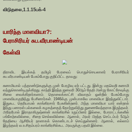
விடுதலை,1.1.15பக்-4
யாரிந்த மாளவியா?:
பேராசிரியர் சுப.வீரபாண்டியன்
கேள்வி
திராவிட இயக்கத் தமிழர் பேரவைப் பொதுச்செயலாளர் பேராசிரியர்
சுப.வீரபாண்டியன் பேசும்போது குறிப்பிட்ட தாவது:
சுனாமியால் பத்தாண்டுகளுக்கு முன் பேரழிவு ஏற் பட்டது. இன்று மதவெறி சுனாமி
வந்துகொண்டிருக்கிறது. காந்தி இறந்த ஜனவரி
30
ஆம் தேதி அன்று கோட்சேவுக்கு
சிலை வைக்கிறார்களாம். தொலைக்காட்சி விவாதம் ஒன்றில் பேசும்போது
மாளவியாகுறித்து பேசினார்கள்.
1946
க்கு முன்பாகவே மாளவியா இறந்துவிட்டார்.
இதுகூட தெரியாமல் காங்கிரசார் பேசுகின்றனர். அந்த மாளவியா யார் என்றால்
இந்து பனாரஸ் பல்கலைக் கழகத்தைத் தோற்றுவித்து துணைவேந்தராக இருந்தவர்.
அதேபோல் இராதாகிருஷ்ணன் காங்கிரசில் உறுப்பினர் இல்லை
,
போராட்டங்களில்
பங்கேற்கவில்லை
,
சிறை செல்லவில்லை. ஆனால்
,
அவர் பிறந்த செப்டம்பர்
5
ஆம்
தேதியை ஆசிரியர் நாளாகக் கொண்டாடச் செய்துள்ளனர். ஆனால்
,
எல்லாம்
இழந்தவர் வ.உ.சிதம்பரம் காங்கிரசில்கூட அவருக்கு பதவி இல்லை.