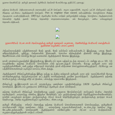
நூலை வெளியிட்டு தமிழர் தலைவர் ஆசிரியர் அவர்கள் பேசும்போது குறிப்பிட்டதாவது:
தந்தை பெரியார் அறியாமையைக் களைவதில் புரட்சி செய்தார். சமூக மறுமலர்ச்சி, சமூகப் புரட்சி யின்மூலம் ரத்தம்
சிந்தாத புரட்சியை ஆதித்தனார் செய்தார். Pen is mightier than sword. என்பதற்கேற்ப மொழிக்காக சிறந்த
ஆயுதமாக பயன்படுத்தியவர். 1967ஆம் ஆண்டிலே பெரிய மாற்றம் தமிழகத்தில் வந்தது. மொழியை அடித்தளமாகக்
கொண்டு ஆதித் தனார் செய்த தொண்டு சாதாரணமானதல்ல. எல் லோருக்கும், எளிய மக்களுக்கும்
தொண்டாற்றியவர்.
நூலாசிரியர் அ.மா.சாமி அவர்களுக்கு தமிழர் தலைவர் பயனாடை அணிவித்து பெரியார் களஞ்சியம்
நூலினை வழங்கிப் பாராட்டினார்
அந்தக்காலத்தில் பத்திரிகைகள் மேல் ஜாதி, மேல் வர்க்கம் என்பவர்களிடம் இருந்தது. பாரத தேவி,
சுதேசமித்திரன், ஹிந்து, பின்னாளில் தினமணி, சொக்க லிங்கத்தின் தினசரி என்று இருந்தது.
தேனீர்க்கடையில் சென்று சேரும் வகையில் ஆதித்தனார் சேவை இருந்தது.
நான் மாணவப்பருவத்தில் இருந்தபோது இரண்டாம் உலக யுத்தம் நடந்த காலகட்டம். என்னு டைய 10, 11
வயதிலேயே தந்தை பெரியார் கொள்கை யில் ஒப்படைத்துக் கொண்ட போது தமிழன் வார ஏடு
படித்திருக்கிறேன். என் மூத்த சகோதரர் செய்தித் தாள் விற்பனை செய்துகொண்டிருந்தார். அப்போது பல
பத்திரிகைகளையும் படிக்கும் வாய்ப்பு கிடைத்தது.
ஆதித்தனார் சிங்கப்பூரிலிருந்து இங்கு வந்து நடத்திய ஏடுதான் தமிழன். வார ஏடு உலகப்போரின் போது
காகிதங்களுக்கு நெருக்கடியான கட்டத்தில் காகிதத்தைத் தானே தயாரித்தார். ஆதித்தனார் தந்தை
பெரியாருக்கு பக்கத்து வீடு மட்டுமல்ல, பக்கத்து உறவாகவே இருந்தவர்.
சிங்கப்பூர் ஓ.இராமசாமி நாடார் காரைக்குடி மணச்சை பகுதியிலிருந்து 1929 ஆண்டில் சிங்கப்பூர்
சென்றவர். இரண்டாம் முறையாக 1953ஆம் ஆண்டில் பர்மா சென்றவர்.
தந்தை பெரியார் சிங்கப்பூர் சென்றபோது முதல் முதலாக ரோல்ஸ்ராய்ஸ் கார்மூலம் பெரிய அளவில்
வரவேற்றார். வரலாற்று உணர்வு இருக்க வேண்டும். நம் குடும்பத்தைப்பற்றி தெரிந்துகொள்ளவேண்டும்.
நம்மில் பலருக்கும் தாத்தா, தாத்தாவுக்கு அப்பா பெயர் தெரிந்திருக்கும். தாத்தாவுக்கு தாத்தா பெயர்
தெரியாது. அதை எழுதிவைக்கும் பழக்கம்கூட கிடையாது.
தமிழர் சீர்திருத்த சங்கம் அமைத்து தந்தை பெரியார் கொள்கைகளைச் சொல்வதற்கு, தமிழவேள்
சாரங்கபாணி அந்த உணர்வை, அந்த வரலாற்றை உருவாக்கினார்கள். கடல்கடந்த உணர்வு அது.
கே.டிகே.தங்கமணி, செல்லமணி ஆதித்தனார் எல்லோருமே பார் அட்லா பட்டம் பெற்றவர்கள்.
சமுதாயத்துக்குத்தான் பாடுபட்டார்கள்.