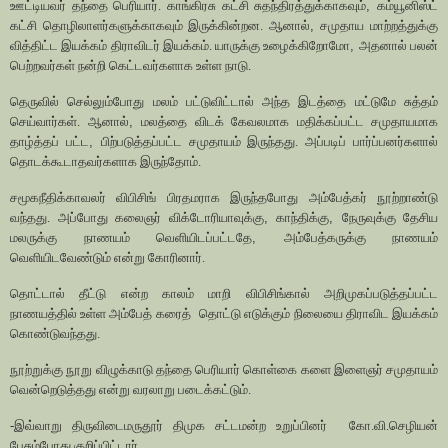
ஊட்டியவர் தந்தை பெரியார். காங்கிரசு கட்சி சுதந்திரத்துக்காகவும்
,
கம்யூனிஸ்ட்
கட்சி தொழிலாளர்களுக்காகவும் இருக்கின்றன. ஆனால்
,
சமுதாய மாற்றத்துக்கு
வித்திட்ட இயக்கம் திராவிடர் இயக்கம். யாருக்கு உழைக்கிறோமோ
,
அதனால் பலன்
பெற்றவர்கள் நன்றி கெட்டவர்களாக உள்ள நாடு.
தெருவில் செல்லும்போது மலம் பட்டுவிட்டால் அந்த இடத்தை மட்டுமே சுத்தம்
செய்வார்கள். ஆனால்
,
மலத்தை விடக் கேவலமாக மதிக்கப்பட்ட சமுதாயமாக
தாழ்த்தப் பட்ட
,
பிற்படுத்தப்பட்ட சமுதாயம் இருந்தது. அப்படிப் பார்ப்பனர்களால்
தொடக்கூடாதவர்களாக இருந்தோம்.
சமூகநீதிக்காவலர் விபிசிங் பிரதமராக இருந்தபோது அம்பேத்கர் நூற்றாண்டு
வந்தது. அப்போது கலைஞர் விக்டோரியாவுக்கு
,
காந்திக்கு
,
நேருவுக்கு தேசிய
மலருக்கு நாணயம் வெளியிடப்பட்டதே
,
அம்பேத்கருக்கு நாணயம்
வெளியிடவேண்டும் என்று கோரினார்.
தொட்டால் தீட்டு என்ற காலம் மாறி விபிசிங்கால் அறிமுகப்படுத்தப்பட்ட
நாணயத்தில் உள்ள அம்பேத் கரைத்
தொட்டு எடுக்கும் நிலையை திராவிட இயக்கம்
கொண்டுவந்தது.
நூற்றுக்கு நூறு விழுக்காடு தந்தை பெரியார் கொள்கை களை இளைஞர் சமுதாயம்
வென்றெடுத்தது என்று வரலாறு படைக்கட்டும்.
-
இவ்வாறு திருவிடைமருதூர் திமுக சட்டமன்ற உறுப்பினர்
கோ.வி.செழியன்
பேசும்போது குறிப்பிட்டார்.