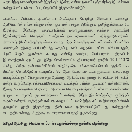
தொடர்ந்து கொண்டுதான் இருக்கும். இன்று என்ன நிலை
?
பஞ்சமர்க்கு இடமில்லை
என்று போட்டால் சட்டப்படி ஜெயிலில் இருக்கவேண்டும்.
மாமனிதர் பெரியார்
,
புரட்சியாளர் அம்பேத்கர்
,
பேரறிஞர் அண்ணா
,
கலைஞர்
ஆகியோரின் எல்லார்க்கும் எல்லாமும் என்ற சமூக நீதிக்குரல் ஒலித்துக்கொண்டே
இருக்கும். இப்போது மதவெறியர்கள் மறைமுகமாகத் தாக்கத் தொடங்கி
இருக்கிறார்கள். கொஞ்சம் அசந்தால் நம் உரிமைகளைப் பறித்துவிடுவார்கள்.
திராவிடர் இயக்கத்துக்கு உள்ள வரலாறு மற்றவர்களுக்கு உண்டா
?
எண்ணிப்பார்க்க
வேண்டும். தந்தை பெரியார் மீது செருப்பு
,
மலம்
,
அழுகிய முட்டை வீசியபோதும்
,
பிறவி பேதம் இருக்கக் கூடாது என்கிற உணர்வு பெரியாரால்
,
திராவிடர்
இயக்கத்தால் ஏற்பட்டது. இதே சென்னையில் தியாகராயர் நகரில்
19.12.1973
அன்று அந்த தன்மானச்சிங்கம் கர்ஜித்ததே. உங்களையெல்லாம் சூத்திரராக
விட்டுச் செல்கிறேனே என்றாரே.
95
ஆண்டுக்காலம் மக்களுக்காக உழைத்தது
எப்படிப்பட்டது
?
பிரித்துவைத்து ஆள்வது ஆரியம். ஏமாறுவது திராவிடம். திராவிடர்
என்று கூறும்போது ரத்தப்பரிசோதனை வைத்துப் பார்க்க முடியுமா
?
என்கிறார்கள்.
இதை அன்றைக்கே பெரியார்
,
அண்ணா தெளிவு படுத்திவிட்டார்கள். சொன்னாரே
நம்முடைய கழகத் துணைத்தலைவர் கவிஞர். இந்த இயக்கத்துக்கு சூத்திரக்
கழகம் என்றால் சூத்திரன் என்பது கவுரவப்பட்டமா
?
இந்து சட்டம் இன்னமும் சிவில்
துறையில் ஜாதி இருக்கிறது. தீண்டாமை ஒழிக்கப்பட்டுவிட்டது என்றுதான்
சட்டத்தில் உள்ளது. அதற்கு மூல காரணமான ஜாதி இருக்கிறது.
பிஜேபி ஆட்சி ஜாதியைக் காப்பாற்ற மனுதர்மத்தை தூக்கிப் பிடிக்கிறது