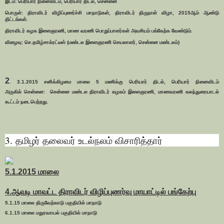
இடம்: பெரியார் நினைவிடம், பெரியார் திடல், சென்னை
பொருள்: திராவிடர் விழிப்புணர்ச்சி மாநாடுகள், திராவிடர் திருநாள் விழா, 2015ஆம் ஆண்டு
திட்டங்கள்.
திராவிடர் கழக இளைஞரணி, மாண வரணி பொறுப்பாளர்கள் அவசியம் பங்கேற்க வேண்டும்.
விழைவு: செ.தமிழ்சாக்ரட்டீஸ் (மண்டல இளைஞரணி செயலாளர், சென்னை மண்டலம்)
2
. 3.1.2015 சனிக்கிழமை
மாலை 5 மணிக்கு பெரியார் திடல், பெரியார் நினைவிடம்
அருகில் சென்னை: சென்னை மண்டல திராவிடர் கழகம் இளைஞரணி, மாணவரணி கலந்துரையாடல்
கூட்டம் நடைபெற்றது.
3.
தமிழர் தலைவர் உடல்நலம் விசாரித்தார்
5.1.2015 மாலை
4.ஆவடி மாவட்ட திராவிடர் விழிப்புணர்வு மாயாட்டில் பங்கேற்பு
5.1.15 மாலை திருவேற்காடு பகுதியில் மாநாடு
6.1.15 மாலை மதுரவாயல் பகுதியில் மாநாடு