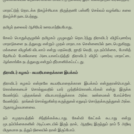
மாநாட்டுத் தொடக்க நிகழ்ச்சியாக திருத்தணி பன்னீர் செல்வம் வழங்கிய கலை
நிகழ்ச்சி நடைபெற்றது.
தமிழர் தலைவர் ஆசிரியர் உரையாற்றியபோது
,
சேலம் பொதுக்குழுவில் தமிழகம் முழுவதும் தொடர்ந்து திராவிடர் விழிப்புணர்வு
மாநாடுகளை நடத்துவது என்றும் முதல் மாநாடாக சென்னையில் நடைபெறுகிறது.
மக்களை விழுங்கி விடலாம் என்று மதவெறி
,
ஜாதி வெறி
,
மூடநம்பிக்கை
,
போலித்
தேசியம் பேசுவோரை அடையாளப்படுத்தி திராவிடர் விழிப் புணர்வு மாநாட்டை
ஆங்காங்கே நடத்துவது என்றும் தீர்மானிக்கப்பட்டது.
திராவிடர் கழகம் - சுயமரியாதைக்கான இயக்கம்
திராவிடர் கழகம் என்றாலே சுயமரியாதைக்கான இயக்கம் என்றுதான்பொருள்.
கொள்கையைச் சொல்லுவதில் யார் முந்திக்கொண்டார்கள் என்று இருக்க
வேண்டும். புத்தகங்கள் வியாபாரத்துக்காக அல்ல. உண்மைகள் போய்ச்சேர
வேண்டும்.
நாங்கள் சொல்லுகின்ற கருத்துகள் எதுவும் சொந்தக்கருத்துகள் அல்ல.
ஆதாரபூர்வமானவை.
நம் சமுதாயத்தில் சிந்திக்கக்கூடாது. கேள்வி கேட்கக் கூடாது என்று
மூடநம்பிக்கைகளின் அடிப்படையில் இருந் தால்
,
ஆறறிவு இருந்தும் நாம்
5
அறிவு
மிருகமாக நடத்தும் நிலையில் தான் இருப்போம்.