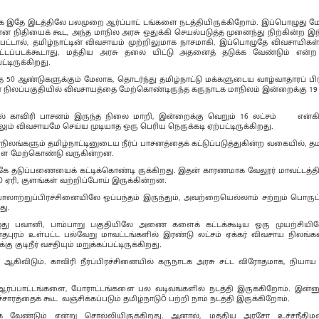
்காக இதே இடத்திலே பலமுறை ஆர்ப்பாட் டங்களை நடத்தியிருக்கிறோம். இப்பொழுது ம
நிதியைக் கூட, அந்த மாநில அரசு ஒதுக்கி செயல்படுத்த முனைந்து நிற்கின்ற இந்த
்பட்டால், தமிழ்நாட்டின் விவசாயம் முற்றிலுமாக நாசமாகி, இப்பொழுதே விவசாயி
டப்படக்கூடாது, மத்திய அரசு தலை யிட்டு அதனைத் தடுக்க வேண்டும் என்ற
டிருக்கிறது.
ந்த 50 ஆண்டுகளுக்கும் மேலாக, தொடர்ந்து தமிழ்நாட்டு மக்களுடைய வாழ்வாதாரப் 
் நிலப்பகுதியில் விவசாயத்தை மேற்கொண்டிருந்த கருநாடக மாநிலம் இன்றைக்கு 19 ல
களில் காவிரி பாசனம் இருந்த நிலை மாறி, இன்றைக்கு வெறும் 16 லட்சம் என்க
றிலும் விவசாயமே செய்ய முடியாத ஒரு பெரிய நெருக்கடி ஏற்பட்டிருக்கிறது.
ங்களும் தமிழ்நாட்டினுடைய நீர்ப் பாசனத்தைக் கட்டுப்படுத்துகின்ற வகையில், தமிழ
களை மேற்கொண்டு வருகின்றன.
ே தடுப்பணையைக் கட்டிக்கொண்டி ருக்கிறது. இதன் காரணமாக வேலூர் மாவட்டத்தி
00 ஏரி, குளங்கள் வற்றிப்போய் இருக்கின்றன.
் பாலாற்றுப்பிரச்சினையிலே ஒப்பந்தம் இருந்தும், அவற்றையெல்லாம் சற்றும் பொருட்
து.
 பவானி, பாம்பாறு பகுதியிலே அணை களைக் கட்டக்கூடிய ஒரு முயற்சியிலே 
ுரம் உள்பட்ட பல்வேறு மாவட்டங்களில் இரண்டு லட்சம் ஏக்கர் விவசாய நிலங்க
 குடிநீர் வசதியும் மறுக்கப்பட்டிருக்கிறது.
 ஆகிவிடும். காவிரி நீர்ப்பிரச்சினையில் கருநாடக அரசு சட்ட விரோதமாக, நிய
 ஆர்ப்பாட்டங்களை, போராட்டங்களை பல வடிவங்களில் நடத்தி இருக்கிறோம். இன்ன
த்தைக் கூட வஞ்சிக்கப்படும் தமிழ்நாடுÕ பற்றி நாம் நடத்தி இருக்கிறோம்.
 வேண்டும் என்று சொல்லியிருக்கிறது. ஆனால், மத்திய அரசோ உச்சநீதிமன