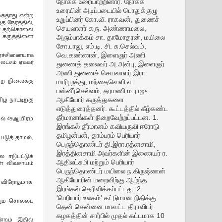
நோக்க உரையாற்றினார். நோக்க
உரையின் அடிப்படையில் பொதுக்குழு
ேகதாது என்ற
உறுப்பினர் கோ.வீ. ராகவன், துணைச்
 நேரத்தில்,
செயலாளர் கரு. அண்ணாமலை,
கள் தற்கொலை
அரும்பாக்கம் சா. தாமோதரன், மயிலை
 கருத்தினை
சோ.பாலு, எம்.டி. சி. சு.செல்வம்,
வெ.கண்ணன், இளைஞர் அணி
பிரச்சினையாக
ட்சம் ஏக்கர்
துணைத் தலைவர் அ.அன்பு, இளைஞர்
அணி துணைச் செயலாளர் இரா.
மாரிமுத்து, மந்தைவெளி எ.
ிற நிலைக்கு
பன்னீர்செல்வம், தரமணி ம.ராஜு
ஆகியோர் கருத்துகளை
் நாட்டிற்கு
எடுத்துரைத்தனர். கூட்டத்தில் கீழ்கண்ட
தீர்மானங்கள் நிறைவேற்றப்பட்டன. 1.
ல் 49ஆயிரம்
இரங்கல் தீர்மானம் கவியருவி ஈரோடு
தமிழன்பன், தாம்பரம் பெரியார்
படுத் தாமல்,
பெருந்தொண்டர் தி.இரா.ரத்னசாமி,
இரத்தினசாமி அவர்களின் இணையர் ர.
ஈடுபட்டுக்
ஆதிலட்சுமி மற்றும் பெரியார்
ள் விவசாயம்
பெருந்தொண்டர் மயிலை ந.கிருஷ்ணன்
ஆகியோரின் மறைவிற்கு ஆழ்ந்த
ாய விரோதமாக
இரங்கல் தெரிவிக்கப்பட்டது. 2.
'பெரியார் உலகம்' கட்டுமான நிதிக்கு
ும் சொல்லப்
தென் சென்னை மாவட்ட திராவிடர்
கழகத்தின் சார்பில் முதல் கட்டமாக 10
்றம் இதில்