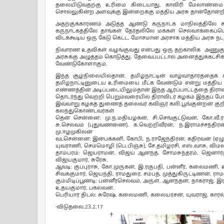
தலையிடுவதற்கு உரிமை கிடையாது, காவிரி மேலாண்மை ஆ
சொல்லுகின்ற அளவுக்கு இன்றைக்கு மத்திய அரசு தான்தோன்றி
அதற்குக்காரணம் அடுத்த ஆண்டு கருநாடக மாநிலத்திலே சட்
கருநாடகத்திலே தாங்கள் தேர்தலிலே மக்கள் செல்வாக்கைப்
விடக்கூடிய ஒரு கேடு கெட்ட, மோசமான அரசாக மத்திய அரசு நடந
நிவாரண உதவிகள் வழங்குவது என்பது ஒரு தற்காலிக அணுகுமுற
அரசுக்கு அழுத்தம் கொடுத்து, தேவைப்பட்டால் அனைத்துக்கட்சி
வேண்டுகோளாகும்.
இந்த சூழ்நிலையில்தான், தமிழ்நாட்டின் வாழ்வாதாரத்தைக
தமிழ்நாட்டினுடைய உரிமையை மீட்க வேண்டும் என்று மத்திய
எண்ணத்தின் அடிப்படையிலும்தான் இந்த ஆர்ப்பாட்டத்தை திராவி
தொடர்ந்து வெற்றி பெறும்வரையில் திராவிடர் கழகம் இந்தப் போ
இவ்வாறு கழகத் துணைத் தலைவர் கவிஞர் கலி.பூங்குன்றன் குறிப்
கலந்துகொண்டவர்கள்
தென் சென்னை: மு.ந.மதியழகன், சி.செங்குட்டுவன், கோ.வீ.
சு.செல்வம் (புதுவண்ணை), க.வெற்றிவீரன், ந.இராமச்சந்திர
மு.ஈழமுகிலன்
வடசென்னை: இன்பக்கனி, கோபி, ந.ராஜேந்திரன், கதிரவன் (ஏழு 
யுவராணி, செம்மொழி (பெ.பிஞ்சு), சே.தமிழரசி, எஸ்.வாசு, வி
தாம்பரம்: ஜெயராமன், விஜய் ஆனந்த், சோமசுந்தரம், ஜெனா
விஜயகுமார், சுரேசு.
ஆவடி: குப்புராசு, கோ.முருகன், இ.ரகுபதி, பன்னீர், கலைமண
சிவக்குமார், ஜெயந்தி, ராமதுரை, சம்பத், முத்துகிருட்டிணன், 
கும்மிடிப்பூண்டி: பன்னீர்செல்வம், அருள், ஆனந்தன், நாகராஜ், இ
உதயகுமார், பகலவன்.
பெரியார் திடல்: சுரேஷ், கலைமணி, கலையரசன், யுவராஜ், கார
-விடுதலை,23.2.17