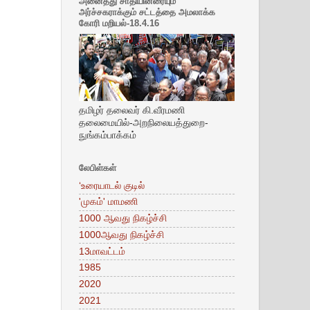
அனைத்து சாதியினரையும்
அர்ச்சகராக்கும் சட்டத்தை அமலாக்க
கோரி மறியல்-18.4.16
தமிழர் தலைவர் கி.வீரமணி
தலைமையில்-அறநிலையத்துறை-
நுங்கம்பாக்கம்
லேபிள்கள்
‘உரையாடல் குடில்
'முகம்' மாமணி
1000 ஆவது நிகழ்ச்சி
1000ஆவது நிகழ்ச்சி
13மாவட்டம்
1985
2020
2021