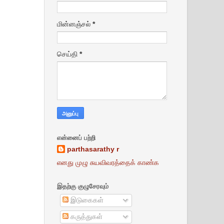
மின்னஞ்சல்
*
செய்தி
*
என்னைப் பற்றி
parthasarathy r
எனது முழு சுயவிவரத்தைக் காண்க
இதற்கு குழுசேரவும்
இடுகைகள்
கருத்துகள்