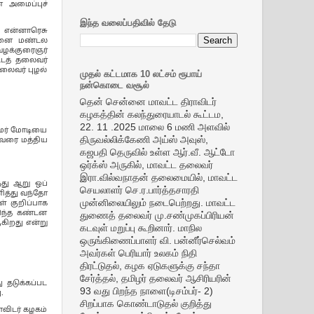
் அமைப்புச்
இந்த வலைப்பதிவில் தேடு
ு என்னாரெசு
ன்னை மண்டல
வழக்குரைஞர்
்டத் தலைவர்
தலைவர் புழல்
முதல் கட்டமாக 10 லட்சம் ரூபாய்
நன்கொடை வசூல்
தென் சென்னை மாவட்ட திராவிடர்
கழகத்தின் கலந்துரையாடல் கூட்டம,
22. 11 .2025 மாலை 6 மணி அளவில்
ரதமர் மோடியை
திருவல்லிக்கேணி அய்ஸ் அவுஸ்,
ுவரை மத்திய
கஜபதி தெருவில் உள்ள ஆர்.வீ. ஆட்டோ
ஒர்க்ஸ் அருகில், மாவட்ட தலைவர்
இரா.வில்வநாதன் தலைமையில், மாவட்ட
்து ஆறு ஒப்
செயலாளர் செ.ர.பார்த்தசாரதி
ித்து வந்தோ
முன்னிலையிலும் நடைபெற்றது. மாவட்ட
் குறிப்பாக
இந்த கண்டன
துணைத் தலைவர் மு.சண்முகப்பிரியன்
ுகிறது என்று
கடவுள் மறுப்பு கூறினார். மாநில
ஒருங்கிணைப்பாளர் வி. பன்னீர்செல்வம்
அவர்கள் பெரியார் உலகம் நிதி
திரட்டுதல், கழக ஏடுகளுக்கு சந்தா
சேர்த்தல், தமிழர் தலைவர் ஆசிரியரின்
 தடுக்கப்பட
93 வது பிறந்த நாளை(டிசம்பர்- 2)
.
சிறப்பாக கொண்டாடுதல் குறித்து
விடர் கழகம்