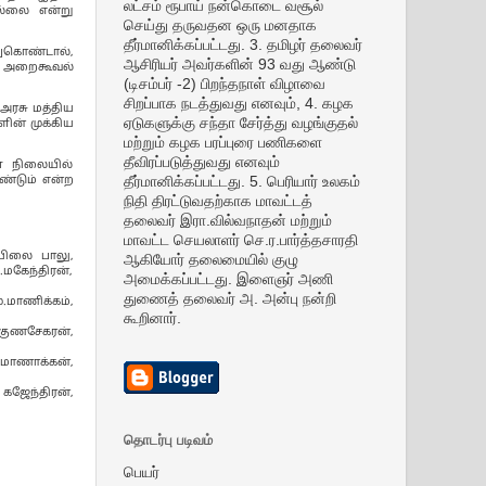
லட்சம் ரூபாய் நன்கொடை வசூல்
ல்லை என்று
செய்து தருவதன ஒரு மனதாக
தீர்மானிக்கப்பட்டது. 3. தமிழர் தலைவர்
துகொண்டால்,
ஆசிரியர் அவர்களின் 93 வது ஆண்டு
கே அறைகூவல்
(டிசம்பர் -2) பிறந்தநாள் விழாவை
சிறப்பாக நடத்துவது எனவும், 4. கழக
அரசு மத்திய
ஏடுகளுக்கு சந்தா சேர்த்து வழங்குதல்
ளின் முக்கிய
மற்றும் கழக பரப்புரை பணிகளை
தீவிரப்படுத்துவது எனவும்
்ள நிலையில்
தீர்மானிக்கப்பட்டது. 5. பெரியார் உலகம்
ண்டும் என்ற
நிதி திரட்டுவதற்காக மாவட்டத்
தலைவர் இரா.வில்வநாதன் மற்றும்
மாவட்ட செயலாளர் செ.ர.பார்த்தசாரதி
மயிலை பாலு,
ஆகியோர் தலைமையில் குழு
மகேந்திரன்,
அமைக்கப்பட்டது. இளைஞர் அணி
துணைத் தலைவர் அ. அன்பு நன்றி
ு.மாணிக்கம்,
கூறினார்.
.குணசேகரன்,
 மாணாக்கன்,
, கஜேந்திரன்,
தொடர்பு படிவம்
பெயர்