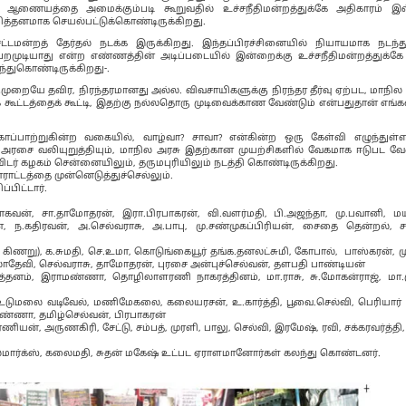
ணையத்தை அமைக்கும்படி கூறுவதில் உச்சநீதிமன்றத்துக்கே அதிகாரம் இ
த்தனமாக செயல்பட்டுக்கொண்டிருக்கிறது.
டமன்றத் தேர்தல் நடக்க இருக்கிறது. இந்தப்பிரச்சினையில் நியாயமாக நடந்
பெறமுடியாது என்ற எண்ணத்தின் அடிப்படையில் இன்றைக்கு உச்சநீதிமன்றத்துக்
்துகொண்டிருக்கிறது-.
ையே தவிர, நிரந்தரமானது அல்ல. விவசாயிகளுக்கு நிரந்தர தீர்வு ஏற்பட, மாநில 
க் கூட்டத்தைக் கூட்டி, இதற்கு நல்லதொரு முடிவைக்காண வேண்டும் என்பதுதான் எங்க
் காப்பாற்றுகின்ற வகையில், வாழ்வா? சாவா? என்கின்ற ஒரு கேள்வி எழுந்துள
 அரசை வலியுறுத்தியும், மாநில அரசு இதற்கான முயற்சிகளில் வேகமாக ஈடுபட வே
டர் கழகம் சென்னையிலும், தருமபுரியிலும் நடத்தி கொண்டிருக்கிறது.
ராட்டத்தை முன்னெடுத்துச்செல்லும்.
பிட்டார்.
ராகவன், சா.தாமோதரன், இரா.பிரபாகரன், வி.வளர்மதி, பி.அஜந்தா, மு.பவானி, 
ன், ந.கதிரவன், அ.செல்வராசு, அ.பாபு, மு.சண்முகப்பிரியன், சைதை தென்றல், ச.
கிணறு), க.சுமதி, செ.உமா, கொடுங்கையூர் தங்க.தனலட்சுமி, கோபால், பாஸ்கரன், ம
மலாதேவி, செல்வராசு, தாமோதரன், புரசை அன்புச்செல்வன், தளபதி பாண்டியன்
ர்த்தனம், இராமண்ணா, தொழிலாளரணி நாகரத்தினம், மா.ராசு, சு.மோகன்ராஜ், மா
ி, உடுமலை வடிவேல், மணிமேகலை, கலையரசன், உ.கார்த்தி, பூவை.செல்வி, பெரியார்
ராமண்ணா, தமிழ்செல்வன், பிரபாகரன்
ரணியன், அருணகிரி, சேட்டு, சம்பத், முரளி, பாலு, செல்வி, இரமேஷ், ரவி, சக்கரவர்த்தி
ல்மார்க்ஸ், கலைமதி, சுதன் மகேஷ் உட்பட ஏராளமானோர்கள் கலந்து கொண்டனர்.