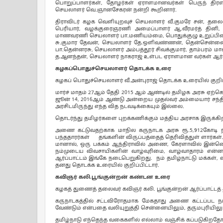
பொறுப்பாளர்கள், தோழர்கள் ஏராளமானவர்கள் பெருந் திரளாக
செயலாளர் வெ.ஞானசேகரன் நன்றி கூறினார்.
திராவிடர் கழக வெளியுறவுச் செயலாளர் வீ.குமரே சன், தல
பெரியார், வழக்குரைஞரணி அமைப்பாளர் ஆ.வீரமர்த் தி
மாணவரணி செயலாளர் பா.மணியம்மை, பொதுக்குழு உறுப்பினர்கள
சு.குமார தேவன், செயலாளர் தே.ஒளிவண்ணன், தென்சென்னை ம
பா.தென்னரசு, செயலாளர் அம்பத்தூர் சிவக்குமார், தாம்பரம் மா
த.ஆனந்தன், செயலாளர் நாகராஜ் உள்பட ஏராளமான வர்கள் ஆர்ப
கழகப்பொதுச்செயலாளர் தொடக்க உரை
கழகப் பொதுச்செயலாளர் வீ.அன்புராஜ் தொடக்க உரையில் குறிப
மார்ச் மாதம் 27ஆம் தேதி 2015 ஆம் ஆண்டில் தமிழக அரசு ஏற்
ஜூன் 14, 2016ஆம் ஆண்டு அன்றைய முதல்வர் அம்மையார் சந்தி
அரசிடமிருந்து எந்த வித நடவடிக்கையும் இல்லை.
தொடர்ந்து தமிழர்களை புறக்கணிக்கும் மத்திய அரசாக இருக்கி
அணை கட்டுவதற்காக மாநில கருநாடக அரசு ரூ.5,912கோடி ந
பந்ததாரர்கள் தங்களின் விருப்பத்தைத் தெரிவித்துள் ளார்க
மானால், ஒரு பக்கம் ஆந்திராவில் அணை, கேரளாவில் இன்னொர
நம்முடைய விவசாயிகளின் வாழ்வுரிமை, வாழ்வாதாரம் என
ஆர்ப்பாட்டம் இங்கே நடைபெறுகிறது. நம் தமிழ்நாட்டு மக்கள்,
தனது தொடக்க உரையில் குறிப்பிட்டார்.
கவிஞர் கலி.பூங்குன்றன் கண்டன உரை
கழகத் துணைத் தலைவர் கவிஞர் கலி. பூங்குன்றன் ஆர்ப்பாட்ட
கருநாடகத்தில் சட்டவிரோதமாக மேகதாது அணை கட்டப்பட நடவ
வேண்டும் என்பதை வலியுறுத்தி சென்னையிலும், தருமபுரியிலும்
தமிழ்நாடு எந்தெந்த வகைகளில் எல்லாம் வஞ்சிக் கப்படுகிறத