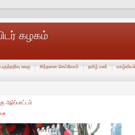
டர் கழகம்
பகுத்தறிவு உலகு
சிந்தனை செய்வோம்
தமிழ் மலர்
வாழ்வியல
 ஆர்ப்பாட்டம்
டம்