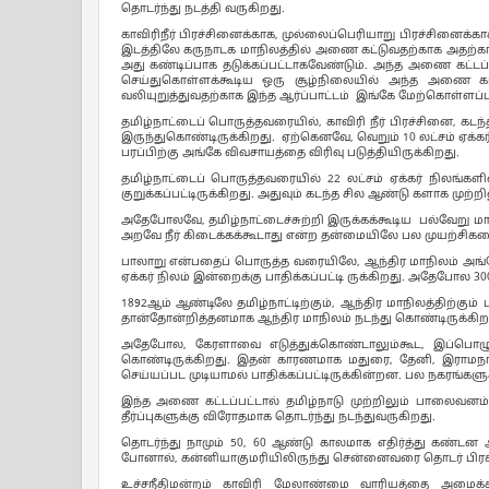
தொடர்ந்து நடத்தி வருகிறது.
காவிரிநீர் பிரச்சினைக்காக, முல்லைப்பெரியாறு பிரச்சினைக
இடத்திலே கருநாடக மாநிலத்தில் அணை கட்டுவதற்காக அதற்கான 
அது கண்டிப்பாக தடுக்கப்பட்டாகவேண்டும். அந்த அணை கட்டப
செய்துகொள்ளக்கூடிய ஒரு சூழ்நிலையில் அந்த அணை கட்
வலியுறுத்துவதற்காக இந்த ஆர்ப்பாட்டம் இங்கே மேற்கொள்ளப்பட்
தமிழ்நாட்டைப் பொருத்தவரையில், காவிரி நீர் பிரச்சினை, கட
இருந்துகொண்டிருக்கிறது. ஏற்கெனவே, வெறும் 10 லட்சம் ஏக்கர
பரப்பிற்கு அங்கே விவசாயத்தை விரிவு படுத்தியிருக்கிறது.
தமிழ்நாட்டைப் பொருத்தவரையில் 22 லட்சம் ஏக்கர் நிலங்
குறுக்கப்பட்டிருக்கிறது. அதுவும் கடந்த சில ஆண்டு களாக முற்
அதேபோலவே, தமிழ்நாட்டைச்சுற்றி இருக்கக்கூடிய பல்வேறு மாநில
அறவே நீர் கிடைக்கக்கூடாது என்ற தன்மையிலே பல முயற்சி
பாலாறு என்பதைப் பொருத்த வரையிலே, ஆந்திர மாநிலம் அங்க
ஏக்கர் நிலம் இன்றைக்கு பாதிக்கப்பட்டி ருக்கிறது. அதேபோல 3
1892ஆம் ஆண்டிலே தமிழ்நாட்டிற்கும், ஆந்திர மாநிலத்திற்கும
தான்தோன்றித்தனமாக ஆந்திர மாநிலம் நடந்து கொண்டிருக்கிற
அதேபோல, கேரளாவை எடுத்துக்கொண்டாலும்கூட, இப்பொழுது
கொண்டிருக்கிறது. இதன் காரணமாக மதுரை, தேனி, இராமநாதப
செய்யப்பட முடியாமல் பாதிக்கப்பட்டிருக்கின்றன. பல நகரங்களுக்கு
இந்த அணை கட்டப்பட்டால் தமிழ்நாடு முற்றிலும் பாலைவனம்
தீர்ப்புகளுக்கு விரோதமாக தொடர்ந்து நடந்துவருகிறது.
தொடர்ந்து நாமும் 50, 60 ஆண்டு காலமாக எதிர்த்து கண்டன
போனால், கன்னியாகுமரியிலிருந்து சென்னைவரை தொடர் பிரச்சார
உச்சநீதிமன்றம் காவிரி மேலாண்மை வாரியத்தை அமைக்க