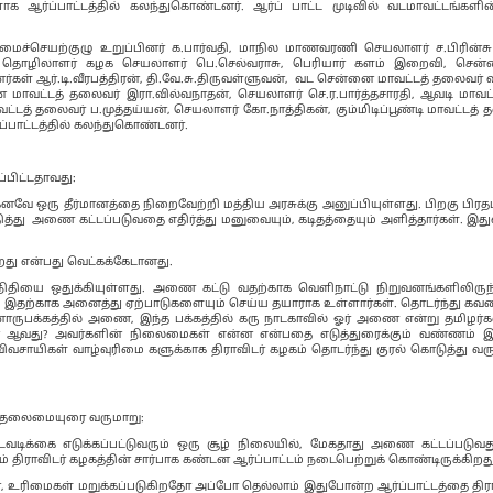
 ஆர்ப்பாட்டத்தில் கலந்துகொண்டனர். ஆர்ப் பாட்ட முடிவில் வடமாவட்டங்களின
ைமைச்செயற்குழு உறுப்பினர் க.பார்வதி, மாநில மாணவரணி செயலாளர் ச.பிரின்ச
னி, தொழிலாளர் கழக செயலாளர் பெ.செல்வராசு, பெரியார் களம் இறைவி, செ
் ஆர்.டி.வீரபத்திரன், தி.வே.சு.திருவள்ளுவன், வட சென்னை மாவட்டத் தலைவர் 
ாவட்டத் தலைவர் இரா.வில்வநாதன், செயலாளர் செ.ர.பார்த்தசாரதி, ஆவடி மாவட
வட்டத் தலைவர் ப.முத்தய்யன், செயலாளர் கோ.நாத்திகன், கும்மிடிப்பூண்டி மாவட்டத் 
்பாட்டத்தில் கலந்துகொண்டனர்.
்பிட்டதாவது:
கெனவே ஒரு தீர்மானத்தை நிறைவேற்றி மத்திய அரசுக்கு அனுப்பியுள்ளது. பிறகு பி
த்து அணை கட்டப்படுவதை எதிர்த்து மனுவையும், கடிதத்தையும் அளித்தார்கள். இத
றது என்பது வெட்கக்கேடானது.
ிதியை ஒதுக்கியுள்ளது. அணை கட்டு வதற்காக வெளிநாட்டு நிறுவனங்களிலிருந
ள். இதற்காக அனைத்து ஏற்பாடுகளையும் செய்ய தயாராக உள்ளார்கள். தொடர்ந்து கவன
ுபக்கத்தில் அணை, இந்த பக்கத்தில் கரு நாடகாவில் ஓர் அணை என்று தமிழர்கள
்ன ஆவது? அவர்களின் நிலைமைகள் என்ன என்பதை எடுத்துரைக்கும் வண்ணம் 
 விவசாயிகள் வாழ்வுரிமை களுக்காக திராவிடர் கழகம் தொடர்ந்து குரல் கொடுத்து வர
த் தலைமையுரை வருமாறு:
டிக்கை எடுக்கப்பட்டுவரும் ஒரு சூழ் நிலையில், மேகதாது அணை கட்டப்படுவது
 திராவிடர் கழகத்தின் சார்பாக கண்டன ஆர்ப்பாட்டம் நடைபெற்றுக் கொண்டிருக்கிறது
ோ, உரிமைகள் மறுக்கப்படுகிறதோ அப்போ தெல்லாம் இதுபோன்ற ஆர்ப்பாட்டத்தை திரா