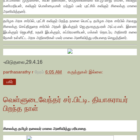
ந.க.மங்கள முருகேசன், கயல் தினகரன், பெருங்கவிக்கோ வா.மு.சேது ராமன், கவிஞர்
கண்மதியன், கவிஞர் பொன்னடியான் மற்றும் பலர் புரட்சிக் கவிஞர் சிலைக்கு மாலை
அணிவித்தனர்.
தமிழக அரசு சார்பில், புரட்சி கவிஞர் பிறந்த நாளை யொட்டி தமிழக அரசு சார்பில் அவரது
சிலைக்கு செய்திதுறை சார்பில் அதன் இயக்குநர் ஜெ.குமரகுருபரன் அய்.ஏ.எஸ். இணை
இயக்குநர் ஜெயசிறீ, உதவி இயக்குநர், சுப்பிரமணியன், மக்கள் தொடர்பு அதிகாரி கலை
நேசன் உள்ளிட்ட அரசு அதிகாரிகள் மலர் மாலை அணிவித்து மரியாதை செலுத்தினர்.
-விடுதலை,29.4.16
parthasarathy r
நேரம்
6:05 AM
கருத்துகள் இல்லை:
பகிர்
வெள்ளுடைவேந்தர் சர்.பிட்டி. தியாகராயர்
பிறந்த நாள்
சிலைக்கு தமிழர் தலைவர் மாலை அணிவித்து மரியாதை