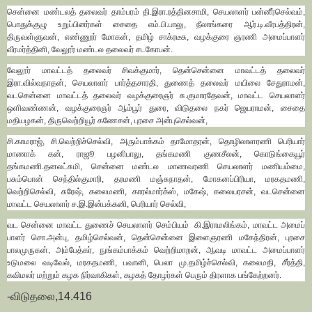
சென்னை மண்டலத் தலைவர் தாம்பரம் தி.இரா.ரத்தினசாமி, செயலாளர் பன்னீர்செல்வம்,
பொதுக்குழு உறுப்பினர்கள் சைதை எம்.பி.பாலு, நீலாங்கரை ஆர்.டி.வீரபத்திரன்,
திருவள்ளுவன், எண்ணூர் மோகன், தமிழ் சாக்ரடீசு, வழக்குரை ஞரணி அமைப்பாளர்
வீரமர்த்தினி, வேலூர் மண்டல தலைவர் சடகோபன்.
வேலூர் மாவட்டத் தலைவர் சிவக்குமார், தென்சென்னை மாவட்டத் தலைவர்
இரா.வில்வநாதன், செயலாளர் பார்த்தசாரதி, துணைத் தலைவர் மயிலை சேதுராமன்,
வடசென்னை மாவட்டத் தலைவர் வழக்குரைஞர் சு.குமாரதேவன், மாவட்ட செயலாளர்
ஒளிவண்ணன், வழக்குரைஞர் ஆம்பூர் துரை, விடுதலை நகர் ஜெயராமன், சைதை
மதியழகன், திருவெற்றியூர் கணேசன், புரசை அன்புசெல்வன்,
சி.காமராஜ், சி.வெற்றிச்செல்வி, அரும்பாக்கம் தாமோதரன், தொழிலாளரணி பெரியார்
மாணாக் கன், ராஜூ பழனிபாலு, தங்கமணி குணசீலன், கொடுங்கையூர்
தங்கமணி.தனலட்சுமி, சென்னை மண்டல மாணவரணி செயலாளர் மணியம்மை,
பசும்பொன் செந்தில்குமாரி, தரமணி மஞ்சுநாதன், மோகனப்பிரியா, மரகதமணி,
வெற்றிசெல்வி, சுரேஷ், கலைமணி, காரல்மார்க்ஸ், மகேஷ், கலையரசன், வடசென்னை
மாவட்ட செயலாளர் ச.இ.இன்பக்கனி, பெரியார் செல்வி,
வட சென்னை மாவட்ட துணைச் செயலாளர் செம்பியம் கி.இராமலிங்கம், மாவட்ட அமைப்
பாளர் சொ.அன்பு, தமிழ்செல்வன், தென்சென்னை இளைஞரணி மகேந்திரன், புரசை
பாலமுருகன், அம்பேத்கர், நுங்கம்பாக்கம் வெற்றிமாறன், ஆவடி மாவட்ட அமைப்பாளர்
உடுமலை வடிவேல், மரகதமணி, பவானி, பெலா மு.தமிழ்ச்செல்வி, கலைமதி, சீர்த்தி,
கவிமலர் மற்றும் கழக நிர்வாகிகள், கழகத் தோழர்கள் பெரும் திரளாக பங்கேற்றனர்.
-விடுதலை,14.416