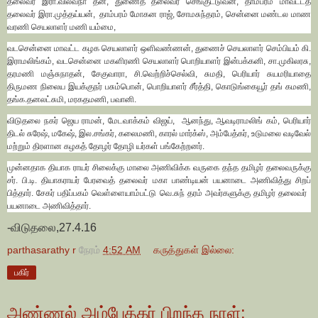
தலைவர் இரா.வில்வநா தன், துணைத் தலைவர் செங்குட்டுவன், தாம்பரம் மாவட்டத்
தலைவர் இரா.முத்தய்யன், தாம்பரம் மோகன ராஜ், சோமசுந்தரம், சென்னை மண்டல மாண
வரணி செயலாளர் மணி யம்மை,
வடசென்னை மாவட்ட கழக செயலாளர் ஒளிவண்ணன், துணைச் செயலாளர் செம்பியம் கி.
இராமலிங்கம், வடசென்னை மகளிரணி செயலாளர் பொறியாளர் இன்பக்கனி, சா.முகிலரசு,
தரமணி மஞ்சுநாதன், சேகுவாரா, சி.வெற்றிச்செல்வி, சுமதி, பெரியார் சுயமரியாதை
திருமண நிலைய இயக்குநர் பசும்பொன், பொறியாளர் சீர்த்தி, கொடுங்கையூர் தங் கமணி,
தங்க.தனலட்சுமி, மரகதமணி, பவானி.
விடுதலை நகர் ஜெய ராமன், மேடவாக்கம் விஜய், ஆனந்து, ஆவடிராமலிங் கம், பெரியார்
திடல் சுரேஷ், மகேஷ், இல.சங்கர், கலைமணி, காரல் மார்க்ஸ், அம்பேத்கர், உடுமலை வடிவேல்
மற்றும் திரளான கழகத் தோழர் தோழி யர்கள் பங்கேற்றனர்.
முன்னதாக தியாக ராயர் சிலைக்கு மாலை அணிவிக்க வருகை தந்த தமிழர் தலைவருக்கு
சர். பி.டி. தியாகராயர் பேரவைத் தலைவர் மகா பாண்டியன் பயனாடை அணிவித்து சிறப்
பித்தார். சேகர் பதிப்பகம் வெள்ளையாம்பட்டு வெ.சுந் தரம் அவர்களுக்கு தமிழர் தலைவர்
பயனாடை அணிவித்தார்.
-விடுதலை,27.4.16
parthasarathy r
நேரம்
4:52 AM
கருத்துகள் இல்லை:
பகிர்
அண்ணல் அம்பேத்கர் பிறந்த நாள்: