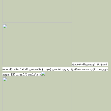
திருச்சி-சிறுகனூர் பெரியார்
உலக திடலில் 19,20 நாள்களில்(மார்ச்) நடைபெற்ற ஜாதி,தீண்டாமை ஒழிப்பு மற்றும்
சமூக நீதி மாநாட்டு காட்சிகள்