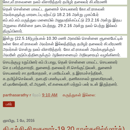
கோ,வீ.ராகவனை நலம் விசாரித்தார் தமிழர் தலைவர் கி.வீரமணி
தென் சென்னை மாவட்ட துணைச் செயலாளர் கோ.வீ.ராகவன்
அவர்களுக்கு மாரடைப்பு ஏற்பட்டு 18.2.16 அன்று முகப்பேர்
எம்.எம்.எம்.மருத்துவ மனையில் அனுமதிக்கப்பட்டு 23.2.16 அன்று இதய
அறுவை சிகிச்சை நடைபெற்றது. 29.2.16 அன்று நலம் பெற்று இல்லம்
திரும்பினார்.
இன்று (22.5.16)முற்பகல் 10.30 மணி அளவில் சென்னை சூளைமேட்டில்
உள்ள கோ.வீ.ராகவன் அவர்கள் இல்லத்திற்கு தமிழர் தலைவர் கி.வீரமணி
அவர்கள் சென்று நலம் விசாரித்தார்.
கோ.வீ.ராகவன் அவர்களுக்கும்
அவரின் குடும்பத்தினருக்கும் ஆலோசனையும் அறிவுரையும் வழங்கினார்.
செயற்குழு உறுப்பினர் எம்.பி.பாலு, தென் சென்னை மாவட்ட செயலாளர்
செ.ர.பார்த்தசாரதி, துணைத் தலைவர் சி.செங்குட்டுவன், துணைச்
செயலாளர் சா.தாமோதரன், ச.மாரியப்பன், ந.இராமச்சந்திரன்,
க.தமிழ்ச்செல்வன், தளபதி பாண்டியன், தணிகாசலம் ஜானகிராமன்,
வீ.புவனேஷ்வரி, வீ.அருண், வீ.கலையரசி மற்றும் பலர் உடன் இருந்தனர்.
parthasarathy r
நேரம்
9:10 AM
கருத்துகள் இல்லை:
பகிர்
ஞாயிறு, 1 மே, 2016
திருச்சி-சிறுகனூர்-19,20 நாள்களில்(மார்ச்)