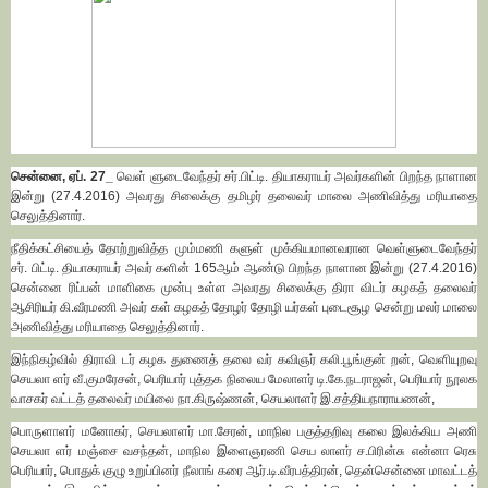
சென்னை, ஏப். 27_
வெள் ளுடைவேந்தர் சர்.பிட்டி. தியாகராயர் அவர்களின் பிறந்த நாளான
இன்று (27.4.2016) அவரது சிலைக்கு தமிழர் தலைவர் மாலை அணிவித்து மரியாதை
செலுத்தினார்.
நீதிக்கட்சியைத் தோற்றுவித்த மும்மணி களுள் முக்கியமானவரான வெள்ளுடைவேந்தர்
சர். பிட்டி. தியாகராயர் அவர் களின் 165ஆம் ஆண்டு பிறந்த நாளான இன்று (27.4.2016)
சென்னை ரிப்பன் மாளிகை முன்பு உள்ள அவரது சிலைக்கு திரா விடர் கழகத் தலைவர்
ஆசிரியர் கி.வீரமணி அவர் கள் கழகத் தோழர் தோழி யர்கள் புடைசூழ சென்று மலர் மாலை
அணிவித்து மரியாதை செலுத்தினார்.
இந்நிகழ்வில் திராவி டர் கழக துணைத் தலை வர் கவிஞர் கலி.பூங்குன் றன், வெளியுறவு
செயலா ளர் வீ.குமரேசன், பெரியார் புத்தக நிலைய மேலாளர் டி.கே.நடராஜன், பெரியார் நூலக
வாசகர் வட்டத் தலைவர் மயிலை நா.கிருஷ்ணன், செயலாளர் இ.சத்தியநாராயணன்,
பொருளாளர் மனோகர், செயலாளர் மா.சேரன், மாநில பகுத்தறிவு கலை இலக்கிய அணி
செயலா ளர் மஞ்சை வசந்தன், மாநில இளைஞரணி செய லாளர் ச.பிரின்சு என்னா ரெசு
பெரியார், பொதுக் குழு உறுப்பினர் நீலாங் கரை ஆர்.டி.வீரபத்திரன், தென்சென்னை மாவட்டத்