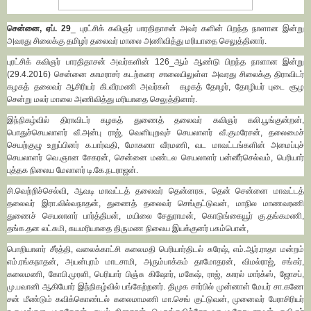
சென்னை, ஏப். 29
_ புரட்சிக் கவிஞர் பாரதிதாசன் அவர் களின் பிறந்த நாளான இன்று
அவரது சிலைக்கு தமிழர் தலைவர் மாலை அணிவித்து மரியாதை செலுத்தினார்.
புரட்சிக் கவிஞர் பாரதிதாசன் அவர்களின் 126_ஆம் ஆண்டு பிறந்த நாளான இன்று
(29.4.2016) சென்னை காமராசர் கடற்கரை சாலையிலுள்ள அவரது சிலைக்கு திராவிடர்
கழகத் தலைவர் ஆசிரியர் கி.வீரமணி அவர்கள் கழகத் தோழர், தோழியர் புடை சூழ
சென்று மலர் மாலை அணிவித்து மரியாதை செலுத்தினார்.
இந்நிகழ்வில் திராவிடர் கழகத் துணைத் தலைவர் கவிஞர் கலி.பூங்குன்றன்,
பொதுச்செயலாளர் வீ.அன்பு ராஜ், வெளியுறவுச் செயலாளர் வீ.குமரேசன், தலைமைச்
செயற்குழு உறுப்பினர் க.பார்வதி, மோகனா வீரமணி, வட மாவட்டங்களின் அமைப்புச்
செயலாளர் வெ.ஞான சேகரன், சென்னை மண்டல செயலாளர் பன்னீர்செல்வம், பெரியார்
புத்தக நிலைய மேலாளர் டி.கே.நடராஜன்.
சி.வெற்றிச்செல்வி, ஆவடி மாவட்டத் தலைவர் தென்னரசு, தென் சென்னை மாவட்டத்
தலைவர் இரா.வில்வநாதன், துணைத் தலைவர் செங்குட்டுவன், மாநில மாணவரணி
துணைச் செயலாளர் பார்த்திபன், மயிலை சேதுராமன், கொடுங்கையூர் கு.தங்கமணி,
தங்க.தன லட்சுமி, சுயமரியாதை திருமண நிலைய இயக்குனர் பசும்பொன்,
பொறியாளர் சீர்த்தி, வலைக்காட்சி கலைமதி பெரியார்திடல் சுரேஷ், எம்.ஆர்.ராதா மன்றம்
எம்.ரங்கநாதன், அயன்புரம் மாடசாமி, அரும்பாக்கம் தாமோதரன், விமல்ராஜ், சங்கர்,
கலைமணி, கோபி.முரளி, பெரியார் பிஞ்சு கிஷோர், மகேஷ், ராஜ், காரல் மார்க்ஸ், ஜோசப்,
மு.பவானி ஆகியோர் இந்நிகழ்வில் பங்கேற்றனர். திமுக சார்பில் முன்னாள் மேயர் சா.கணே
சன் மீண்டும் கவிக்கொண்டல் கலைமாமணி மா.செங் குட்டுவன், முனைவர் பேராசிரியர்