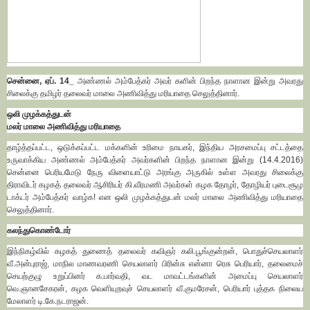
சென்னை, ஏப். 14_
அண்ணல் அம்பேத்கர் அவர் களின் பிறந்த நாளான இன்று அவரது
சிலைக்கு தமிழர் தலைவர் மாலை அணிவித்து மரியாதை செலுத்தினார்.
ஒலி முழக்கத்துடன்
மலர் மாலை அணிவித்து மரியாதை
தாழ்த்தப்பட்ட, ஒடுக்கப்பட்ட மக்களின் உரிமை நாயகர், இந்திய அரசமைப்பு சட்டத்தை
உருவாக்கிய அண்ணல் அம்பேத்கர் அவர்களின் பிறந்த நாளான இன்று (14.4.2016)
சென்னை பெரியமேடு நேரு விளையாட்டு அரங்கு அருகில் உள்ள அவரது சிலைக்கு
திராவிடர் கழகத் தலைவர் ஆசிரியர் கி.வீரமணி அவர்கள் கழக தோழர், தோழியர் புடைசூழ
டாக்டர் அம்பேத்கர் வாழ்க! என ஒலி முழக்கத்துடன் மலர் மாலை அணிவித்து மரியாதை
செலுத்தினார்.
கலந்துகொண்டோர்
இந்நிகழ்வில் கழகத் துணைத் தலைவர் கவிஞர் கலி.பூங்குன்றன், பொதுச்செயலாளர்
வீ.அன்புராஜ், மாநில மாணவரணி செயலாளர் பிரின்சு என்னா ரெசு பெரியார், தலைமைச்
செயற்குழு உறுப்பினர் க.பார்வதி, வட மாவட்டங்களின் அமைப்பு செயலாளர்
வெ.ஞானசேகரன், கழக வெளியுறவுச் செயலாளர் வீ.குமரேசன், பெரியார் புத்தக நிலைய
மேலாளர் டி.கே.நடராஜன்.