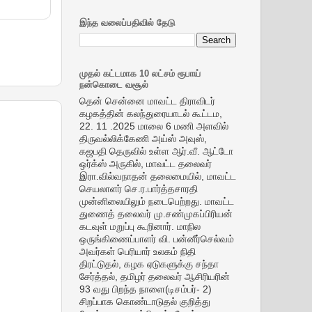
இந்த வலைப்பதிவில் தேடு
முதல் கட்டமாக 10 லட்சம் ரூபாய்
நன்கொடை வசூல்
தென் சென்னை மாவட்ட திராவிடர்
கழகத்தின் கலந்துரையாடல் கூட்டம,
22. 11 .2025 மாலை 6 மணி அளவில்
திருவல்லிக்கேணி அய்ஸ் அவுஸ்,
கஜபதி தெருவில் உள்ள ஆர்.வீ. ஆட்டோ
ஒர்க்ஸ் அருகில், மாவட்ட தலைவர்
இரா.வில்வநாதன் தலைமையில், மாவட்ட
செயலாளர் செ.ர.பார்த்தசாரதி
முன்னிலையிலும் நடைபெற்றது. மாவட்ட
துணைத் தலைவர் மு.சண்முகப்பிரியன்
கடவுள் மறுப்பு கூறினார். மாநில
ஒருங்கிணைப்பாளர் வி. பன்னீர்செல்வம்
அவர்கள் பெரியார் உலகம் நிதி
திரட்டுதல், கழக ஏடுகளுக்கு சந்தா
சேர்த்தல், தமிழர் தலைவர் ஆசிரியரின்
93 வது பிறந்த நாளை(டிசம்பர்- 2)
சிறப்பாக கொண்டாடுதல் குறித்து