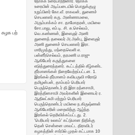
நோக்க உரையாற்றினார். நோக்க
உரையின் அடிப்படையில் பொதுக்குழு
உறுப்பினர் கோ.வீ. ராகவன், துணைச்
செயலாளர் கரு. அண்ணாமலை,
அரும்பாக்கம் சா. தாமோதரன், மயிலை
சோ.பாலு, எம்.டி. சி. சு.செல்வம்,
. கழக பற்
வெ.கண்ணன், இளைஞர் அணி
துணைத் தலைவர் அ.அன்பு, இளைஞர்
அணி துணைச் செயலாளர் இரா.
மாரிமுத்து, மந்தைவெளி எ.
பன்னீர்செல்வம், தரமணி ம.ராஜு
ஆகியோர் கருத்துகளை
எடுத்துரைத்தனர். கூட்டத்தில் கீழ்கண்ட
தீர்மானங்கள் நிறைவேற்றப்பட்டன. 1.
இரங்கல் தீர்மானம் கவியருவி ஈரோடு
தமிழன்பன், தாம்பரம் பெரியார்
பெருந்தொண்டர் தி.இரா.ரத்னசாமி,
இரத்தினசாமி அவர்களின் இணையர் ர.
ஆதிலட்சுமி மற்றும் பெரியார்
பெருந்தொண்டர் மயிலை ந.கிருஷ்ணன்
ஆகியோரின் மறைவிற்கு ஆழ்ந்த
இரங்கல் தெரிவிக்கப்பட்டது. 2.
'பெரியார் உலகம்' கட்டுமான நிதிக்கு
தென் சென்னை மாவட்ட திராவிடர்
கழகத்தின் சார்பில் முதல் கட்டமாக 10