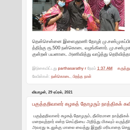
தென்சென்னை இளைஞரணி தோழர் மு.சண்முகப்பிரிய
த்திற்கு ரூ.500 நன்கொடை வழங்கினார். மு.சண்மு
குன்றன் பயனாடை அணிவித்து வாழ்த்து தெரிவித்தார
இடுகையிட்டது
parthasarathy r
நேரம்
1:37 AM
கருத்த
லேபிள்கள்:
நன்கொடை
,
பிறந்த நாள்
வியாழன், 29 ஏப்ரல், 2021
பகுத்தறிவாளர் கழகத் தோழரும் நாத்திகக் கவ
பகுத்தறிவாளர் கழகத் தோழரும், தீவிரமான நாத்திகக்
மறைவுற்றார் என்ற செய்தியை அறிந்து மிகவும் வருந
அவரது உடலுக்கு மாலை வைத்து இறுதி மரியாதை செலுத