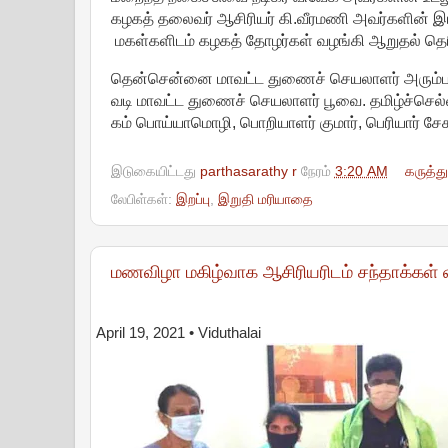
கழகத் தலைவர் ஆசிரியர் கி.வீரமணி அவர்களின் இ
மகள்களிடம் கழகத் தோழர்கள் வழங்கி ஆறுதல் தெர
தென்சென்னை மாவட்ட துணைச் செயலாளர் அரும்பாக
வடி மாவட்ட துணைச் செயலாளர் பூவை. தமிழ்ச்செல
கம் பொய்யாமொழி, பொறியாளர் குமார், பெரியார் சே
இடுகையிட்டது
parthasarathy r
நேரம்
3:20 AM
கருத்த
லேபிள்கள்:
இறப்பு
,
இறுதி மரியாதை
மணவிழா மகிழ்வாக ஆசிரியரிடம் சந்தாக்கள் 
April 19, 2021
• Viduthalai