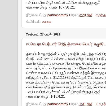
- அய்யாவின் அடிச்சுவட்டில் கட்டுரையின் ஒரு பகுதி
-உண்மை இதழ், ஏப்ரல் 16 - 30 .21
இடுகையிட்டது
parthasarathy r
நேரம்
3:20 AM
கருத்த
லேபிள்கள்:
மறைவு
செவ்வாய், 27 ஏப்ரல், 2021
ஈ.வெ.ரா.பெரியார் நெடுஞ்சாலை பெயர் எழுதிட
திராவிடர் கழகத்தின் பெரும் முயற்சியால் பூந்தமல்லி
ரோடு - என்பதை அண்ணா சாலை என்றும் மாற்றப்பட்டு 
வணிக விளம்பரப் பலகைகளில் பழைய பெயர்களே எழுதப
கூடியதும், சட்ட விரோதமானதுமான இந்த நிலையை மாற
சென்னை மாவட்டப் பொறுப்பாளர்கள் மற்றும் இளைஞர
எடுத்துக் கூறினர். 31.12.1995 தேதிக்குள் பெயர்களை
வைக்கப்பட்டுள்ள பெயர்களை ‘தார்’ கொண்டு அழிக்க நேரி
வணிகர்கள் புரிந்துகொண்டனர். பெயர் மாற்றமும் வி
- அய்யாவின் அடிச்சுவட்டில் கட்டுரையின் ஒரு பகுதி
- உண்மை இதழ், 1-15.4.21
இடுகையிட்டது
parthasarathy r
நேரம்
1:31 AM
1 கருத