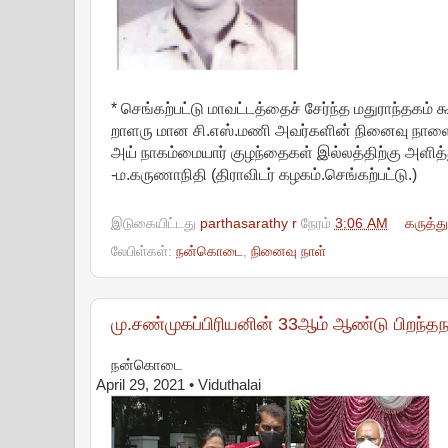
* செங்கற்பட்டு மாவட்டத்தைச் சேர்ந்த மதுராந்தகம் க
றாளரு மான சி.எஸ்.மணி அவர்களின் நினைவு நாளை (02
அய் நாகம்மையார் குழந்தைகள் இல்லத்திற்கு அளித்த
-ம.கருணாநிதி (திராவிடர் கழகம்.செங்கற்பட்டு.)
இடுகையிட்டது
parthasarathy r
நேரம்
3:06 AM
கருத்த
லேபிள்கள்:
நன்கொடை
,
நினைவு நாள்
மு.சண்முகப்பிரியனின் 33ஆம் ஆண்டு பிறந்தந
நன்கொடை
April 29, 2021
• Viduthalai