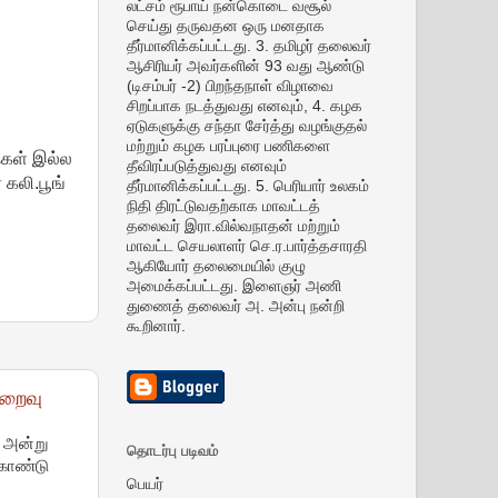
லட்சம் ரூபாய் நன்கொடை வசூல்
செய்து தருவதன ஒரு மனதாக
தீர்மானிக்கப்பட்டது. 3. தமிழர் தலைவர்
ஆசிரியர் அவர்களின் 93 வது ஆண்டு
(டிசம்பர் -2) பிறந்தநாள் விழாவை
சிறப்பாக நடத்துவது எனவும், 4. கழக
ஏடுகளுக்கு சந்தா சேர்த்து வழங்குதல்
மற்றும் கழக பரப்புரை பணிகளை
கள் இல்ல
தீவிரப்படுத்துவது எனவும்
கலி.பூங்
தீர்மானிக்கப்பட்டது. 5. பெரியார் உலகம்
நிதி திரட்டுவதற்காக மாவட்டத்
தலைவர் இரா.வில்வநாதன் மற்றும்
மாவட்ட செயலாளர் செ.ர.பார்த்தசாரதி
ஆகியோர் தலைமையில் குழு
அமைக்கப்பட்டது. இளைஞர் அணி
துணைத் தலைவர் அ. அன்பு நன்றி
கூறினார்.
மறைவு
6 அன்று
தொடர்பு படிவம்
ுகொண்டு
பெயர்