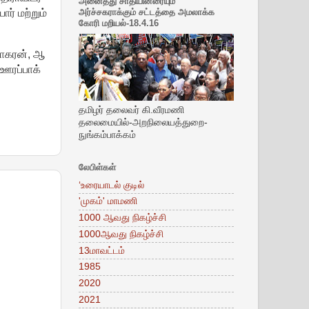
அனைத்து சாதியினரையும்
் மற்றும்
அர்ச்சகராக்கும் சட்டத்தை அமலாக்க
கோரி மறியல்-18.4.16
வாகரன், ஆ
ஊரப்பாக்
தமிழர் தலைவர் கி.வீரமணி
தலைமையில்-அறநிலையத்துறை-
நுங்கம்பாக்கம்
லேபிள்கள்
‘உரையாடல் குடில்
'முகம்' மாமணி
1000 ஆவது நிகழ்ச்சி
1000ஆவது நிகழ்ச்சி
13மாவட்டம்
1985
2020
2021