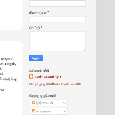
மின்னஞ்சல்
*
செய்தி
*
 மவுண்ட்
லையிலும்,
்
என்னைப் பற்றி
ல்
parthasarathy r
சந்தித்து
எனது முழு சுயவிவரத்தைக் காண்க
ினை
இதற்கு குழுசேரவும்
இடுகைகள்
கருத்துகள்