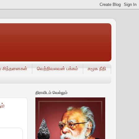
் சிந்தனைகள்
வெற்றிவலவன் பக்கம்
சமூக நீதி
திராவிடம் வெல்லும்
ம்