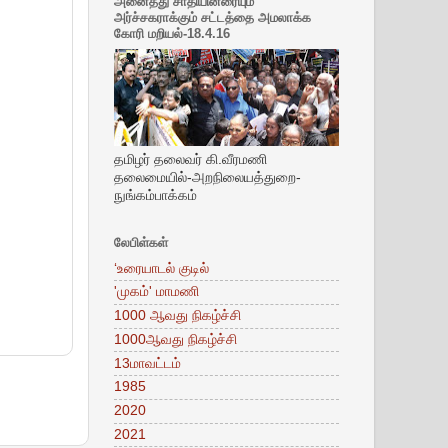
அனைத்து சாதியினரையும்
அர்ச்சகராக்கும் சட்டத்தை அமலாக்க
கோரி மறியல்-18.4.16
தமிழர் தலைவர் கி.வீரமணி
தலைமையில்-அறநிலையத்துறை-
நுங்கம்பாக்கம்
லேபிள்கள்
‘உரையாடல் குடில்
'முகம்' மாமணி
1000 ஆவது நிகழ்ச்சி
1000ஆவது நிகழ்ச்சி
13மாவட்டம்
1985
2020
2021