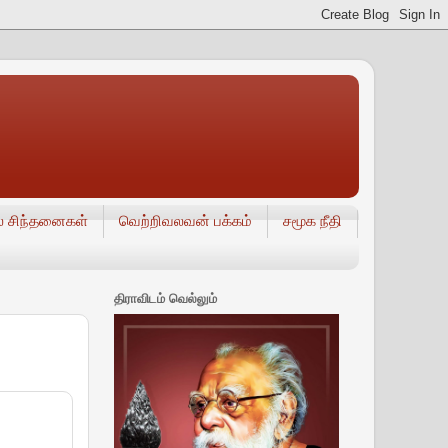
் சிந்தனைகள்
வெற்றிவலவன் பக்கம்
சமூக நீதி
திராவிடம் வெல்லும்