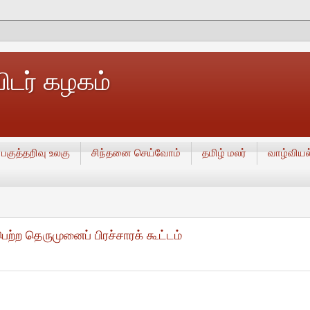
டர் கழகம்
பகுத்தறிவு உலகு
சிந்தனை செய்வோம்
தமிழ் மலர்
வாழ்வியல
ற தெருமுனைப் பிரச்சாரக் கூட்டம்