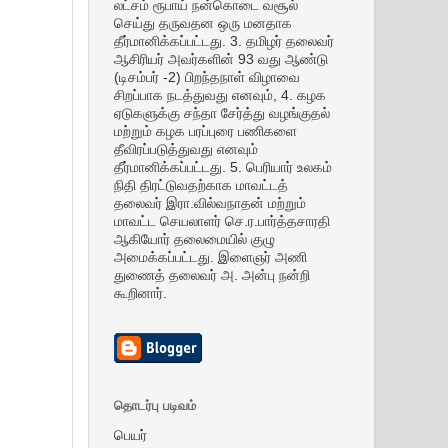
லட்சம் ரூபாய் நன்கொடை வசூல்
செய்து தருவதன ஒரு மனதாக
தீர்மானிக்கப்பட்டது. 3. தமிழர் தலைவர்
ஆசிரியர் அவர்களின் 93 வது ஆண்டு
(டிசம்பர் -2) பிறந்தநாள் விழாவை
சிறப்பாக நடத்துவது எனவும், 4. கழக
ஏடுகளுக்கு சந்தா சேர்த்து வழங்குதல்
மற்றும் கழக பரப்புரை பணிகளை
தீவிரப்படுத்துவது எனவும்
தீர்மானிக்கப்பட்டது. 5. பெரியார் உலகம்
நிதி திரட்டுவதற்காக மாவட்டத்
தலைவர் இரா.வில்வநாதன் மற்றும்
மாவட்ட செயலாளர் செ.ர.பார்த்தசாரதி
ஆகியோர் தலைமையில் குழு
அமைக்கப்பட்டது. இளைஞர் அணி
துணைத் தலைவர் அ. அன்பு நன்றி
கூறினார்.
தொடர்பு படிவம்
பெயர்