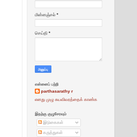
மின்னஞ்சல்
*
செய்தி
*
என்னைப் பற்றி
parthasarathy r
எனது முழு சுயவிவரத்தைக் காண்க
இதற்கு குழுசேரவும்
இடுகைகள்
கருத்துகள்