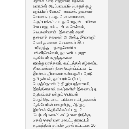
நோக்க உரையாற்றினார். நோக்க
உரையின் அடிப்படையில் பொதுக்குழு
உறுப்பினர் கோ.வீ. ராகவன், துணைச்
செயலாளர் கரு. அண்ணாமலை,
அரும்பாக்கம் சா. தாமோதரன், மயிலை
சோ.பாலு, எம்.டி. சி. சு.செல்வம்,
வெ.கண்ணன், இளைஞர் அணி
துணைத் தலைவர் அ.அன்பு, இளைஞர்
அணி துணைச் செயலாளர் இரா.
மாரிமுத்து, மந்தைவெளி எ.
பன்னீர்செல்வம், தரமணி ம.ராஜு
ஆகியோர் கருத்துகளை
எடுத்துரைத்தனர். கூட்டத்தில் கீழ்கண்ட
தீர்மானங்கள் நிறைவேற்றப்பட்டன. 1.
இரங்கல் தீர்மானம் கவியருவி ஈரோடு
தமிழன்பன், தாம்பரம் பெரியார்
பெருந்தொண்டர் தி.இரா.ரத்னசாமி,
இரத்தினசாமி அவர்களின் இணையர் ர.
ஆதிலட்சுமி மற்றும் பெரியார்
பெருந்தொண்டர் மயிலை ந.கிருஷ்ணன்
ஆகியோரின் மறைவிற்கு ஆழ்ந்த
இரங்கல் தெரிவிக்கப்பட்டது. 2.
'பெரியார் உலகம்' கட்டுமான நிதிக்கு
தென் சென்னை மாவட்ட திராவிடர்
கழகத்தின் சார்பில் முதல் கட்டமாக 10