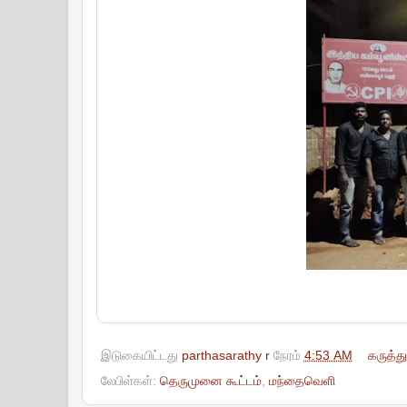
இடுகையிட்டது
parthasarathy r
நேரம்
4:53 AM
கருத்த
லேபிள்கள்:
தெருமுனை கூட்டம்
,
மந்தைவெளி