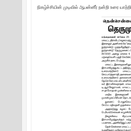
நிகழ்ச்சியின் முடிவில் ஆ‌பன்னீர் நன்றி உரை யாற்ற