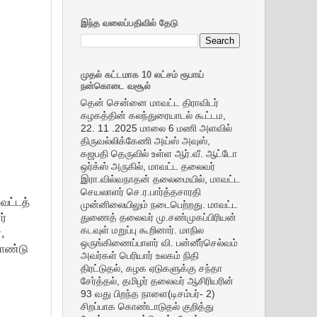
இந்த வலைப்பதிவில் தேடு
முதல் கட்டமாக 10 லட்சம் ரூபாய்
நன்கொடை வசூல்
தென் சென்னை மாவட்ட திராவிடர்
கழகத்தின் கலந்துரையாடல் கூட்டம,
22. 11 .2025 மாலை 6 மணி அளவில்
திருவல்லிக்கேணி அய்ஸ் அவுஸ்,
கஜபதி தெருவில் உள்ள ஆர்.வீ. ஆட்டோ
ஒர்க்ஸ் அருகில், மாவட்ட தலைவர்
இரா.வில்வநாதன் தலைமையில், மாவட்ட
செயலாளர் செ.ர.பார்த்தசாரதி
வட்டத்
முன்னிலையிலும் நடைபெற்றது. மாவட்ட
ர்
துணைத் தலைவர் மு.சண்முகப்பிரியன்
கடவுள் மறுப்பு கூறினார். மாநில
,
ஒருங்கிணைப்பாளர் வி. பன்னீர்செல்வம்
கொண்டு
அவர்கள் பெரியார் உலகம் நிதி
திரட்டுதல், கழக ஏடுகளுக்கு சந்தா
சேர்த்தல், தமிழர் தலைவர் ஆசிரியரின்
93 வது பிறந்த நாளை(டிசம்பர்- 2)
சிறப்பாக கொண்டாடுதல் குறித்து