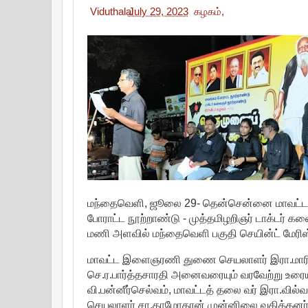
Viduthalai
July 29, 2023
கழகம்,
மந்தைவெளி, ஜூலை 29- தென்சென்னை மாவட்ட தி
போராட்ட நூற்றாண்டு - முத்தமிழறிஞர் டாக்டர் க
மணி அளவில் மந்தைவெளி பகுதி செயின்ட் மேரிஸ்
மாவட்ட இளைஞரணி துணை செயலாளர் இரா.மாரிமுத
செ.ர.பார்த்தசாரதி அனைவரையும் வரவேற்று உரை
வி.பன்னீர்செல்வம், மாவட்டத் தலை வர் இரா.வில
செயலாளர் சா.தாமோதரன் முன்னிலை வகித்தனர்