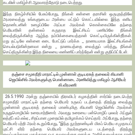
கடலின் மகிழ்ச்சி ஆரவாரத்தோடு நடைபெற்றது.
இந்த நிகழ்ச்சியில் பேசும்போது, நீங்கள் என்னை தராசின் ஒருபுறத்திலே
அமரவைத்து உங்களுடைய அன்பை மட்டும் கொட்டவில்லை. இந்த எளிய
தொண்டனின் உழைப்பிலே அய்யா அவர்கள் கொள்கையிலே தந்தை
பெரியாரின் தன்னலம் கருதாத இலட்சியப் பணியிலே நீங்கள்
வைத்திருக்கின்ற ஆழ்ந்த நம்பிக்கையைத்தான் கொட்டியிருக்கின்றீர்கள்.
மறு தட்டிலே என்னை எடை போட்டுப் பார்க்க _ நாணயமாக இலட்சியங்கள்
செயல்படுகின்றனவா என்று _ நாணயத்தை வைத்துப் பார்த்து, நீங்கள்
செய்திருக்கின்ற இந்த நிலையை எண்ணிப் பார்த்தேன் என்று குறிப்பிட்டேன்.
தஞ்சை சமூகநீதி மாநாட்டில் முன்னாள் குடியரசுத் தலைவர் கியானி
ஜெயில்சிங் அவர்களுக்கு பொன்னாடை அணிவித்து மகிழும் ஆசிரியர்
கி.வீரமணி
26.5.1990 அன்று தஞ்சையில் திராவிடர் கழகத்தின் சார்பில் நடைபெற்ற
சமூகநீதி மாநாட்டில் தந்தை பெரியார் உருவப் படத்தைத் திறந்து வைத்து
முன்னாள் குடியரசுத் தலைவர் மாண்புமிகு கியானி ஜெயில்சிங் அவர்கள்
உருதுமொழியில் உரையாற்றினார். அவரது உரையை பன்மொழிப் புலவர் அப்துல்
லத்தீப் எம்.எல்ஏ., சிறப்பான முறையில் தமிழாக்கம் செய்தார். அப்போது, தந்தை
பெரியார் பற்றி அவர் கூறும்போது, “இந்த நூற்றாண்டின் மிகப் பெரிய சமுதாயப்
புரட்சி வீரர் தந்தை பெரியார் அவர்களுடைய படத்தைத் திறந்து
வைப்பதற்கான மகத்தான ஒரு கவுரவத்தை எனக்கு அளித்தமைக்காக நான்