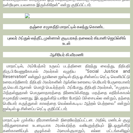
நன்றியுடையவனாக இருக்கிறேன்’’ என்று குறிப்பிட்டார்.
தஞ்சை சமூகநீதி மாநாட்டில் கலந்து கொண்ட
புலவர் அப்துல் லத்தீப், முன்னாள் குடியரசுத் தலைவர் கியானி ஜெயில்சிங்
உடன்
ஆசிரியர் கி.வீரமணி
மாநாட்டில், அம்பேத்கர் உருவப் படத்தினை திறந்து வைத்து, நீதிபதி
திரு.பி.வேணுகோபால் அவர்கள் எழுதிய “Social Justice and
Reservation” என்னும் நூலினை ஜஸ்டிஸ் திரு.ஓ.சின்னப்ப ரெட்டி வெளியிட்டு
உரையாற்றினார். நீதிபதி அவர்களின் ஆங்கில உரையை பெரியார் பேருரையாளர்
கு.வெ.கி.ஆசான் மொழி பெயர்த்தார். அப்போது, நீதிபதி அவர்கள், “சமுதாய
அந்தஸ்துதான் பொருளாதாரத்தை நிர்ணயிக்கிறது. மதத்தை எதிர்க்காமல்
சமூகநீதி மலராது; இடஒதுக்கீடு யாரோ போடும் பிச்சையல்ல என்றும், தந்தை
பெரியார் கருத்துகள் காலத்தை வெல்லக்கூடிய ஆற்றல் பெற்றவை” என்றும்
ஜஸ்டிஸ் ஓ.சின்னப்ப ரெட்டி குறிப்பிட்டார்.
மாநாட்டில் முக்கிய தீர்மானங்கள் நிறைவேற்றப்பட்டன. அதில், மண்டல் குழு
பரிந்துரைகளை உடனடியாக அமல்படுத்த வலியுறுத்தியும் இடஒதுக்கீடு
கண்காணிப்புக் குழுக்கள் அமைக்குமாறும், எல்லா மட்டங்களிலும்