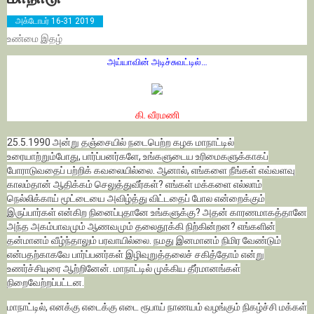
அக்டோபர் 16-31 2019
உண்மை
இதழ்
அய்யாவின் அடிச்சுவட்டில்…
கி. வீரமணி
25.5.1990 அன்று தஞ்சையில் நடைபெற்ற கழக மாநாட்டில்
உரையாற்றும்போது, பார்ப்பனர்களே, உங்களுடைய உரிமைகளுக்காகப்
போராடுவதைப் பற்றிக் கவலையில்லை. ஆனால், எங்களை நீங்கள் எவ்வளவு
காலம்தான் ஆதிக்கம் செலுத்துவீர்கள்? எங்கள் மக்களை எல்லாம்
நெல்லிக்காய் மூட்டையை அவிழ்த்து விட்டதைப் போல என்றைக்கும்
இருப்பார்கள் என்கிற நினைப்புதானே உங்களுக்கு? அதன் காரணமாகத்தானே
அந்த அகம்பாவமும் ஆணவமும் தலைதூக்கி நிற்கின்றன? எங்களின்
தன்மானம் வீழ்ந்தாலும் பரவாயில்லை. நமது இனமானம் நிமிர வேண்டும்
என்பதற்காகவே பார்ப்பனர்கள் இழிவுறுத்தலைச் சகித்தோம் என்று
உணர்ச்சியுரை ஆற்றினேன். மாநாட்டில் முக்கிய தீர்மானங்கள்
நிறைவேற்றப்பட்டன.
மாநாட்டில், எனக்கு எடைக்கு எடை ரூபாய் நாணயம் வழங்கும் நிகழ்ச்சி மக்கள்