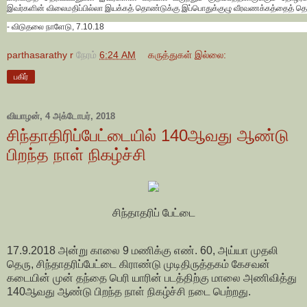
இவர்களின் விலைமதிப்பில்லா இயக்கத் தொண்டுக்கு இப்பொதுக்குழு வீரவணக்கத்தைத் தெர
- விடுதலை நாளேடு, 7.10.18
parthasarathy r
நேரம்
6:24 AM
கருத்துகள் இல்லை:
பகிர்
வியாழன், 4 அக்டோபர், 2018
சிந்தாதிரிப்பேட்டையில் 140ஆவது ஆண்டு
பிறந்த நாள் நிகழ்ச்சி
சிந்தாதரிப் பேட்டை
17.9.2018 அன்று காலை 9 மணிக்கு எண். 60, அய்யா முதலி
தெரு, சிந்தாதரிப்பேட்டை கிராண்டு முடிதிருத்தகம் கேசவன்
கடையின் முன் தந்தை பெரி யாரின் படத்திற்கு மாலை அணிவித்து
140ஆவது ஆண்டு பிறந்த நாள் நிகழ்ச்சி நடை பெற்றது.