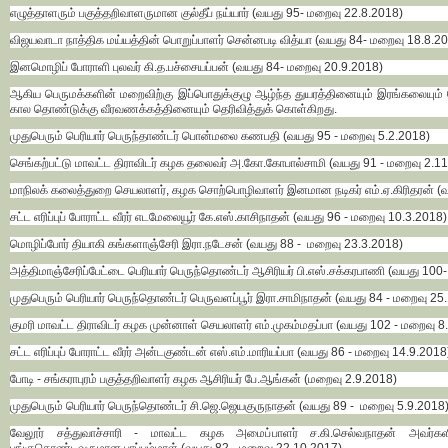
எழுத்தாளரும் பகுத்தறிவாளருமான குல்தீப் நய்யார் (வயது 95- மறைவு 22.8.2018)
விஜயவாடா நாத்திக மய்யத்தின் பொறுப்பாளர் சென்னபடி வித்யா (வயது 84- மறைவு 18.8.2
இனமொழிப் போராளி புலவர் கி.த.பச்சையப்பன் (வயது 84- மறைவு 20.9.2018)
ஆகிய பெருமக்களின் மறைவிற்கு இப்பொதுக்குழு ஆழ்ந்த துயரத்தினையும் இரங்கலையும் த
கால தொண்டுக்கு வீரவணக்கத்தினையும் தெரிவித்துக் கொள்கிறது.
முதுபெரும் பெரியார் பெருந்தாண்டர் பொன்மலை கணபதி (வயது 95 - மறைவு 5.2.2018)
செங்கற்பட்டு மாவட்ட திராவிடர் கழக தலைவர் அ.கோ.கோபால்சாமி (வயது 91 - மறைவு 2.1
மாநிலக் கலைத்துறை செயலாளர், கழக சொற்பொழிவாளர் இனமான நடிகர் எம்.ஏ.கிரிதரன் (வ
சட்ட எரிப்புப் போராட்ட வீரர் எடமேலையூர் கே.எஸ்.காசிநாதன் (வயது 96 - மறைவு 10.3.2018)
மொழிப்போர் தியாகி கங்களாஞ்சேரி இரா.நடேசன் (வயது 88 - மறைவு 23.3.2018)
அத்திமாஞ்சேரிப்பேட்டை பெரியார் பெருந்தொண்டர் ஆசிரியர் பி.எஸ்.சக்கரபாணி (வயது 10
முதுபெரும் பெரியார் பெருந்தொண்டர் பெருவளப்பூர் இரா.சாமிநாதன் (வயது 84 - மறைவு 25
குமரி மாவட்ட திராவிடர் கழக முன்னாள் செயலாளர் எம்.முகம்மதப்பா (வயது 102 - மறைவு 8
சட்ட எரிப்புப் போராட்ட வீரர் அன்டகுண்டன் எஸ்.எம்.மாரியப்பா (வயது 86 - மறைவு 14.9.2018
போடி - சங்கராபுரம் பகுத்தறிவாளர் கழக ஆசிரியர் பே.ஆங்கன் (மறைவு 2.9.2018)
முதுபெரும் பெரியார் பெருந்தொண்டர் சி.ஜெ.ஜெயகுருநாதன் (வயது 89 - மறைவு 5.9.2018
வேலூர் சத்துவாச்சாரி - மாவட்ட கழக அமைப்பாளர் ச.கி.செல்வநாதன் அவர்கள