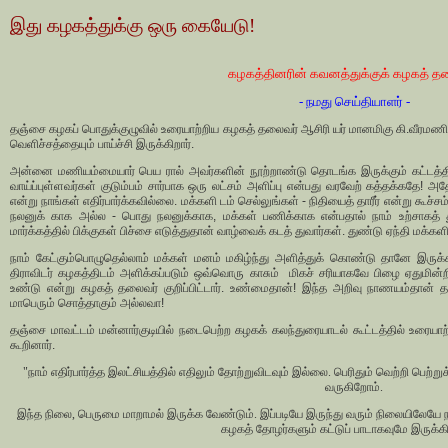
இது கழகத்துக்கு ஒரு கையேடு!
கழகத்தினரின் கவனத்துக்குக் கழகத் த
- நமது செய்தியாளர் -
தஞ்சை கழகப் பொதுக்குழுவில் உரையாற்றிய கழகத் தலைவர் ஆசிரி யர் மானமிகு கி.வீரமணி
வெளிச்சத்தையும் பாய்ச்சி இருக்கிறார்.
அன்னை மணியம்மையார் பெய ரால் அவர்களின் நூற்றாண்டு தொடங்க இருக்கும் கட்டத்தில
வாய்ப்புள்ளவர்கள் குடும்பம் சார்பாக ஒரு லட்சம் அளிப்பு என்பது வரவேற் கத்தக்கதே! 
என்று நாங்கள் எதிர்பார்க்கவில்லை. மக்களி டம் செல்லுங்கள் - நிதியைத் தாரீர் என்று கூச்சம
நலனுக் காக அல்ல - பொது நலனுக்காக, மக்கள் பணிக்காக என்பதால் நாம் உற்சாகத் த
மார்க்கத்தில் பிக்குகள் பிச்சை எடுத்துதான் வாழ்வைக் கடத் துவார்கள். துண்டு ஏந்தி மக்கள
நாம் கேட்கும்பொழுதெல்லாம் மக்கள் மனம் மகிழ்ந்து அளித்துக் கொண்டு தானே இருக்கி
திராவிடர் கழகத்திடம் அளிக்கப்படும் ஒவ்வொரு காசும் மிகச் சரியாகவே பிழை ஏதுமின்
உண்டு என்று கழகத் தலைவர் குறிப்பிட்டார். உண்மைதான்! இந்த அறிவு நாணயம்தான் த
மாபெரும் சொத்தாகும் அல்லவா!
தஞ்சை மாவட்டம் மன்னார்குடியில் நடைபெற்ற கழகக் கலந்துரையாடல் கூட்டத்தில் உரையாற
கூறினார்.
"நாம் எதிர்பார்த்த இலட்சியத்தில் எதிலும் தோற்றுவிடவும் இல்லை. பெரிதும் வெற்றி பெற்ற
வருகிறோம்.
இந்த நிலை, பெருமை மாறாமல் இருக்க வேண்டும். இப்படியே இருந்து வரும் நிலையிலேயே 
கழகத் தோழர்களும் கட்டுப் பாடாகவுமே இருக்கி