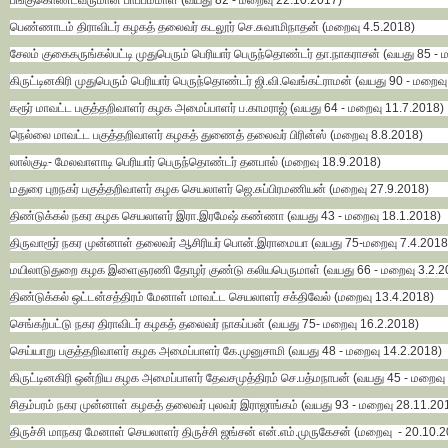
பங்குகொண்டவருமான பாப்பம்மாள் (வயது 82 - மறைவு 22.10.2017)
பெண்ணாடம் திராவிடர் கழகத் தலைவர் கடலூர் செ.சுவாமிநாதன் (மறைவு 4.5.2018)
சேலம் குகைகருங்கல்பட்டி முதுபெரும் பெரியார் பெருந்தொண்டர் தா.நாகராசன் (வயது 85 -
கிருட்டினகிரி முதுபெரும் பெரியார் பெருந்தொண்டர் ஜி.வி.வெங்கட்ராமன் (வயது 90 - மறைவ
கரூர் மாவட்ட பகுத்தறிவாளர் கழக அமைப்பாளர் ப.காமராஜ் (வயது 64 - மறைவு 11.7.2018)
நெல்லை மாவட்ட பகுத்தறிவாளர் கழகத் துணைத் தலைவர் பிரின்ஸ் (மறைவு 8.8.2018)
லால்குடி- மேலவாளாடி பெரியார் பெருந்தொண்டர் தனபால் (மறைவு 18.9.2018)
மதுரை புறநகர் பகுத்தறிவாளர் கழக செயலாளர் ஜெ.சுப்பிரமணியன் (மறைவு 27.9.2018)
திண்டுக்கல் நகர கழக செயலாளர் இரா.இரமேஷ் கண்ணா (வயது 43 - மறைவு 18.1.2018)
திருவாரூர் நகர முன்னாள் தலைவர் ஆசிரியர் பொன்.இராமையா (வயது 75-மறைவு 7.4.2018
மயிலாடுதுறை கழக இளைஞரணி தோழர் குண்டு கலியபெருமாள் (வயது 66 - மறைவு 3.2.2
திண்டுக்கல் ஒட்டன்சத்திரம் மேனாள் மாவட்ட செயலாளர் சக்திவேல் (மறைவு 13.4.2018)
செங்கற்பட்டு நகர திராவிடர் கழகத் தலைவர் நாகப்பன் (வயது 75- மறைவு 16.2.2018)
செய்யாறு பகுத்தறிவாளர் கழக அமைப்பாளர் கே.முனுசாமி (வயது 48 - மறைவு 14.2.2018)
கிருட்டினகிரி ஒன்றிய கழக அமைப்பாளர் தேவசமுத்திரம் செ.பத்மநாபன் (வயது 45 - மறைவு
சிதம்பரம் நகர முன்னாள் கழகத் தலைவர் புலவர் இராஜாங்கம் (வயது 93 - மறைவு 28.11.20
திருச்சி மாநகர மேனாள் செயலாளர் திருச்சி ஜங்சன் என்.எம்.முருகேசன் (மறைவு - 20.10.