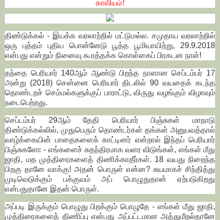
காவியம்!
திண்டுக்கல் - இயக்க வரலாற்றில் மட்டுமல்ல. சமுதாய வரலாற்றில்
ஒரு புத்தம் புதிய பொன்னேடு பூத்த பூமியாயிற்று, 29.9.2018
என்பது என்றும் நினைவு கூரத்தக்க கொள்கைப் பிரகடன நாள்!
தந்தை பெரியார் 140ஆம் ஆண்டு பிறந்த நாளான செப்டம்பர் 17
அன்று (2018) சென்னை பெரியார் திடலில் 90 வயதைக் கடந்த
தொண்டறச் செம்மல்களுக்குப் பாராட்டு, விருது வழங்கும் விழாவும்
நடைபெற்றது.
செப்டம்பர் 29ஆம் தேதி பெரியார் பிஞ்சுகள் மாநாடு
திண்டுக்கல்லில், முதுபெரும் தொண்டர்கள் தங்கள் அனுபவத்தால்
வாழ்க்கையின் பாதைகளைக் காட்டினர் என்றால் இந்தப் பெரியார்
பிஞ்சுகளோ - எங்களைச் சுதந்திரமாக வளர விடுங்கள், எங்கள் மீது
ஜாதி, மத முத்திரைகளைத் திணிக்காதீர்கள். 18 வயது நிறைந்த
பிறகு தானே வாக்கு! அதன் பொருள் என்ன? சுயமாகச் சிந்தித்து
முடிவெடுக்கும் பக்குவம் அப் பொழுதுதான் ஏற்படுகிறது
என்பதுதானே இதன் பொருள்.
அப்படி இருக்கும் பொழுது பிறக்கும் பொழுதே - எங்கள் மீது ஜாதி,
முத்திரைகளைத் திணிப்பு என்பது அப்பட்டமான அத்துமீறல்தானே