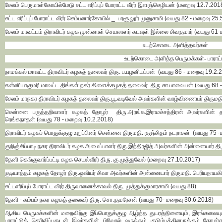
சேலம் பெருமாள்கோயில்மேடு சட்ட எரிப்புப் போராட்ட வீரர் இளஞ்செழியன் (மறைவு 12.7.201
சட்ட எரிப்புப் போராட்ட வீரர் செம்பனார்கோயில் _ பரசூலூர் முனுசாமி (வயது 82 - மறைவு 25
சேலம் மாவட்டம் திராவிடர் கழக முன்னாள் செயலாளர் கடவுள் இல்லை சிவகுமார் (வயது 61
உடற்கொடை அளித்தவர்கள்
உடற்கொடை அளித்த பெருமக்கள்- பாராட்
நாமக்கல் மாவட்ட திராவிடர் கழகத் தலைவர் திரு. ப.பழனியப்பன் (வயது 86 - மறைவு 19.2.
கன்னியாகுமரி மாவட்ட திங்கள் நகர் கிளைக்கழகத் தலைவர் திரு.சா.பாலையன் (வயது 68 
சேலம் மாநகர திராவிடர் கழகத் தலைவர் திரு.பூ.வடிவேல் அவர்களின் வாழ்விணையர் திருமத
சென்னை பகுத்தறிவாளர் கழகத் தோழர் திரு.அரங்க.இராமச்சந்திரன் அவர்களின் தந
ரெங்கநாதன் (வயது 78 - மறைவு 10.2.2018)
திராவிடர் கழகப் பொதுக்குழு உறுப்பினர் சென்னை திருமதி. குஞ்சிதம் நடராசன் (வயது 75 
குறிஞ்சிப்பாடி நகர திராவிடர் கழக அமைப்பாளர் திரு.இந்திரஜித் அவர்களின் அன்னையார் த
தேனி கெங்குவார்ப்பட்டி கழக செயல்வீரர் திரு. கு.முத்துவேல் (மறைவு 27.10.2017)
குடியாத்தம் கழகத் தோழர் திரு.ஓவியர் சிவா அவர்களின் அன்னையார் திருமதி. பெரியநாயக
சட்டஎரிப்புப் போராட்ட வீரர் திருவானைக்காவல் திரு. முத்துக்குமாரசாமி (வயது 88)
தேனி - கம்பம் நகர கழகத் தலைவர் திரு. சொ.குமரேசன் (வயது 70- மறைவு 30.6.2018)
ஆகிய பெருமக்களின் மறைவிற்கு இப்பொதுக்குழு ஆழ்ந்த துயரத்தினையும், இரங்கலையும
பாராட்டுத் தெரிவிப்பதுடன் இவர்களின் பிரிவால் வருந்தும் குடும்பத்தினருக்கும் தோழர