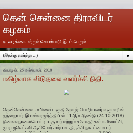
தென் சென்னை திராவிடர்
கழகம்
நடவடிக்கை மற்றும் செயல்பாடு இடம் பெறும்
▼
வியாழன், 25 அக்டோபர், 2018
மகிழ்வாக விடுதலை வளர்ச்சி நிதி.
தென்சென்னை -மயிலைப் பகுதி தோழர் பொறியாளர் ஈ.குமாரின்
தந்தையார் இ.ஈஸ்வரமூர்த்தியின் 11ஆம் ஆண்டு (24.10.2018)
நினைவுநாளையொட்டி ஈ.குமார் மற்றும் சகோதரிகள் ஈ.மீனாட்சி,
மு.ராஜலெட்சுமி ஆகியோர் சார்பாக திருச்சி நாகம்மையார்