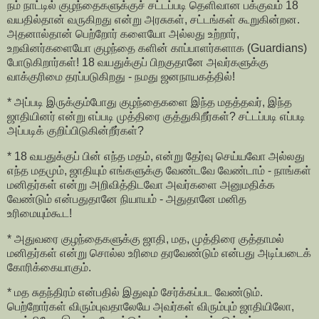
நம் நாட்டில் குழந்தைகளுக்குச் சட்டப்படி தெளிவான பக்குவம் 18
வயதில்தான் வருகிறது என்று அரசுகள், சட்டங்கள் கூறுகின்றன.
அதனால்தான் பெற்றோர் களையோ அல்லது உற்றார்,
உறவினர்களையோ குழந்தை களின் காப்பாளர்களாக (Guardians)
போடுகிறார்கள்! 18 வயதுக்குப் பிறகுதானே அவர்களுக்கு
வாக்குரிமை தரப்படுகிறது - நமது ஜனநாயகத்தில்!
* அப்படி இருக்கும்போது குழந்தைகளை இந்த மதத்தவர், இந்த
ஜாதியினர் என்று எப்படி முத்திரை குத்துகிறீர்கள்? சட்டப்படி எப்படி
அப்படிக் குறிப்பிடுகின்றீர்கள்?
* 18 வயதுக்குப் பின் எந்த மதம், என்று தேர்வு செய்யவோ அல்லது
எந்த மதமும், ஜாதியும் எங்களுக்கு வேண்டவே வேண்டாம் - நாங்கள்
மனிதர்கள் என்று அறிவித்திடவோ அவர்களை அனுமதிக்க
வேண்டும் என்பதுதானே நியாயம் - அதுதானே மனித
உரிமையும்கூட!
* அதுவரை குழந்தைகளுக்கு ஜாதி, மத, முத்திரை குத்தாமல்
மனிதர்கள் என்று சொல்ல உரிமை தரவேண்டும் என்பது அடிப்படைக்
கோரிக்கையாகும்.
* மத சுதந்திரம் என்பதில் இதுவும் சேர்க்கப்பட வேண்டும்.
பெற்றோர்கள் விரும்புவதாலேயே அவர்கள் விரும்பும் ஜாதியிலோ,