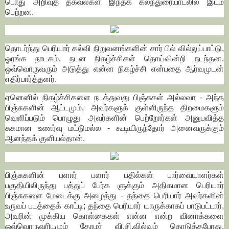
பொது அறிவுத் தகவல்கள் இந்தக் கலந்துரையாடலில் இடம்
பெற்றன.
தொடர்ந்து பெரியார் கல்வி நிறுவனங்களின் சார் பில் வில்லுப்பாட்டு,
ஓரங்க நாடகம், நடன நிகழ்ச்சிகள் தொய்வின்றி நடந்தன.
ஒவ்வொருவரும் அடுத்து என்ன நிகழ்ச்சி என்பதை ஆர்வமுடன்
எதிர்பார்த்தனர்.
ஏனெனில் நிகழ்ச்சிகளை நடத்துவது பிஞ்சுகள் அல்லவா - அந்த
பிஞ்சுகளின் ஆட்டமும், அவர்களுக் குள்ளிருந்த திறமைகளும்
வெளிப்படும் பொழுது அவர்களின் பெற்றோர்கள் அனுபவித்த
சுகமான உணர்வு மட்டுமல்ல - கூடியிருந்தோர் அனைவருக்கும்
ஆனந்தக் குளியல்தான்.
பிஞ்சுகளின் பளார் பளார் பதில்கள் பார்வையாளர்கள்
பகுதியிலிருந்து பத்துப் பேர்க ளுக்கும் அதிகமான பெரியார்
பிஞ்சுகளை மேடைக்கு அழைத்து - தந்தை பெரியார் அவர்களின்
உருவப் படத்தைக் காட்டி; தந்தை பெரியார் யாருக்காகப் பாடுபட்டார்,
அவரின் முக்கிய கொள்கைகள் என்ன என்ற வினாக்களை
ஒவ்வொருவரிடமும் தோழர் வி.சி.வில்வம் தொடுத்தபோது,