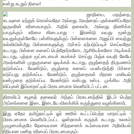
என்று கூறும் நிலை!
ஜாதியை, மதத்தை,
கடவுளை ஏற்றுக் கொள்வதோ அல்லது அவற்றைப் புறக்கணிப்பதோ
ஒருவரின் உரிமையாகும். அதில் தலையிட அல்லது திணிக்க
யாருக்கும் உரிமை கிடையாது - இரண்டு வயது மூன்று
வயதுக்குள்ளேயே பள்ளிகளுக்குப் பிள்ளைகளை அனுப்பி வைத்து
கல்வியின்மீது பிள்ளைகளுக்கு அச்சம் ஏற்படும்படிச் செய்வதோ
கூடாது, பிள்ளை களைப் பெற்றோர்களோ, ஆசிரியர்களோ அடிக்கக்
கூடாது, புத்தக மூட்டையைச் சுமக்கச் செய்து பிஞ்சு வயதி லேயே
அவர்களின் முதுகுகளை ஒடிக்கக் கூடாது, குழந்தைத் திருமணம்
தடுக்கப்பட வேண்டும், குழந்தை களைப் பயன்படுத்தி பிச்சை
எடுப்பது தடுக்கப்பட வேண்டும், குழந்தைகள் மீதான பாலியல்
வன்முறை தடுக்கப்பட வேண்டும் என்பது உள்பட முக்கிய அறி
விப்புகள் இம்மாநாட்டில் பிரகடனமாக வெளியிடப் பட்டன.
திராவிடர் கழகத் தலைவர் அந்தப் பிரகடனத்தில் இடம் பெற்ற
அம்சங்களை இடை இடையே விளக்கிக் கருத்துரை வழங்கினார்.
இது ஏதோ தமிழ்நாட்டில் ஓர் ஊரில் கூட்டப்பெற்ற மாநாட்டில் -
பிரகடனமாக வெளியிடப்பட்ட ஒன்றாகக் கருதக் கூடாது. உலகம்
முழுமைக்குமே தேவையான சிந்தனைக் கூர்மையான அறிவியல்
ரீதியான மனித உரிமைப் பிரகடனமாகும்.