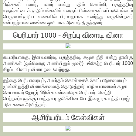
பிஞ்சுகள் பளார், பளார் என்று பதில் சொல்லி, பகுத்தறிவு
கருஞ்சட்டைக் குடும்பங்களில் வளரும் பிள்ளைகள் எப்படியெல்லாம்
பெருமைக்குரிய வகையில் பிரமாதமாக வளர்ந்து வருகின்றனர்
என்பதற்கான வண்ண ஒளியாக அமைந் திருந்தனர்.
பெரியார் 1000 - சிறப்பு வினாடி வினா
சுயமரியாதை, இனவுணர்வு, பகுத்தறிவு, சமூக நீதி என்று நான்கு
அணிகள் (ஒவ்வொரு அணியிலும் மூவர்) பங்கேற்ற பெரியார் 1000
சிறப்பு வினாடி வினா நடைபெற்றது.
தந்தை பெரியாரையும், அவர்தம் கொள்கைக் கோட்பாடுகளையும்
முன்னிறுத்தி வினாக்களைத் தொடுத்தார் மாநில மாணவர் கழக
செயலாளர் தோழர் பிரின்சு என்னாரெசு பெரியார். வெற்றி
பெற்றவர்களுக்கு பலத்த கர ஒலிக்கிடையே இனமுரசு சத்தியராஜ்
பரிசு களை அளித்தார்.
ஆசிரியரிடம் கேள்விகள்