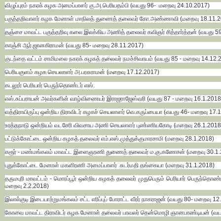
விழுப்புரம் நகரக் கழக அமைப்பாளர் கு.அ.பெரியதம்பி (வயது 96- மறைவு 24.10.2017)
பகுத்தறிவாளர் கழக மேனாள் மாநிலத் துணைத் தலைவர் கோ.அண்ணாவி (மறைவு 18.11.2
தஞ்சை மாவட்ட பகுத்தறிவு கலை இலக்கிய அணித் தலைவர் கவிஞர் சித்தார்த்தன் (வயது 59
காஞ்சி ஆர்.ஜானகிராமன் (வயது 85- மறைவு 28.11.2017)
குடந்தை வட்டம் சாமிமலை நகரக் கழகத் தலைவர் நமச்சிவாயம் (வயது 85 - மறைவு 14.12.
பெரியகுளம் கழக செயலாளர் அ.பரசுராமன் (மறைவு 17.12.2017)
கடலூர் பெரியார் பெருந்தொண்டர் எஸ்.
எஸ்.சுப்பராயன் அவர்களின் வாழ்விணையர் இராஜராஜேஸ்வரி (வயது 87 - மறைவு 16.1.2018
வத்திராயிருப்பு ஒன்றிய திராவிடர் கழகச் செயலாளர் வெ.கருப்பையா (வயது 46- மறைவு 17.
உரத்தநாடு ஒன்றியம் வடசேரி விவசாய அணி செயலாளர் புண்ணியகோடி (மறைவு 26.1.2018
பட்டுக்கோட்டை ஒன்றிய கழகத் தலைவர் எம்.எஸ்.முத்துக்குமாரசாமி (மறைவு 28.1.2018)
கரூர் - மண்மங்கலம் மாவட்ட இளைஞரணி துணைத் தலைவர் ம.கு.கணேசன் (மறைவு 30.1.
புதுக்கோட்டை மேனாள் மகளிரணி அமைப்பாளர் சுடர்மதி தங்கையா (மறைவு 31.1.2018)
தருமபுரி மாவட்டம் - மொரப்பூர் ஒன்றிய கழகத் தலைவர் முதுபெரும் பெரியார் பெருந்தொண்
மறைவு 2.2.2018)
இலால்குடி இடையாற்றுமங்கலம் சட்ட எரிப்புப் போராட்ட வீரர் நாகராஜன் (வயது 80- மறைவு 12
கோவை மாவட்ட திராவிடர் கழக மேனாள் தலைவர் பாவலர் தென்மொழி ஞானபாண்டியன் (வயத