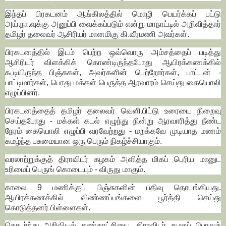
இந்தப் பிரகடனம் ஆங்கிலத்தில் மொழி பெயர்க்கப் பட்டு
அய்.நா.வுக்கு அனுப்பி வைக்கப்படும் என்று மாநாட்டில் அறிவித்தார்
தமிழர் தலைவர் ஆசிரியர் மானமிகு கி.வீரமணி அவர்கள்.
பிரகடனத்தில் இடம் பெற்ற ஒவ்வொரு அம்சத்தைப் படித்து
ஆசிரியர் விளக்கிக் கொண்டிருந்தபோது ஆயிரக்கணக்கில்
கூடியிருந்த பிஞ்சுகள், அவர்களின் பெற்றோர்கள், பாட்டன் -
பாட்டிமார்கள், பொது மக்கள் பெருத்த ஆரவாரம் செய்து கையொலி
எழுப்பினர்.
பிரகடனத்தைத் தமிழர் தலைவர் வெளியிட்டு உரையை நிறைவு
செய்தபோது - மக்கள் கடல் எழுந்து நின்று ஆரவாரித்து நீண்ட
நேரம் கையொலி எழுப்பி வரவேற்றது - மறக்கவே முடியாத மணம்
கமழ்ந்த பசுமையான ஒரு பெரும் நிகழ்ச்சியாகும்.
வரலாற்றுக்குத் திராவிடர் கழகம் அளித்த மிகப் பெரிய மானுட
உரிமைப் பெருங் கொடையும் - விருது மாகும்.
காலை 9 மணிக்குப் பிஞ்சுகளின் பதிவு தொடங்கியது.
ஆயிரக்கணக்கில் விண்ணப்பங்களை பூர்த்தி செய்து
கொடுத்தனர் பிள்ளைகள்.
தொடர்ந்து அறிவியல் கண்காட்சியை, திராவிடர் கழகப் பொதுச்