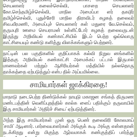
செயலாளர் கலைச்செல்வி, பாசறை செயலாளர்
கோ.செந்தமிழ்ச்செல்வி, மாநில அமைப்பா ளர் தகடூர்
தமிழ்ச்செல்வி, புதுச்சேரி மாநில திராவிடர் கழகத் தலைவர்
சிவ.வீரமணி, அமைப்புச் செயலாளர் கள் மதுரை வே.செல்வம்,
தருமபுரி ஊமை செயராமன் உள்ளிட்டோர் கழகத் தலைவருடன்
இருந்து அறிவியல் கண்காட்சியில் இடம் பெற்ற ஒவ்வொரு
காட்சியையும் கண்டு களித்து விளக்கங்களும் பெற்றனர்.
நாட்டின் பல பகுதிகளில் குறிப்பாகக் கல்வி நிறுவ னங்களில்
இத்தகு அறிவியல் கண்காட்சி அமைக்கப் பட்டால் இருபால்
மாணவர்கள் மற்றும் ஆசிரியர்கள் மத்தியில் நல்லதொரு
தாக்கத்தை ஏற்படுத்தும் என்ப தில் அய்யமில்லை.
சாமியார்கள் ஜாக்கிரதை!
மாநாடு நடைபெற்ற திண்டுக்கல் நாயுடு மகாஜன சங்கத் திருமண
மண்டபத்தின் வெளிப்புறத்தில் கால்க ளைப் பதிக்கும் தருவாயில்
இரு சாமியார்கள் 'அதிர்ச் சியை' ஏற்படுத்தினர்.
அந்த இரு சாமியார்கள் முன் ஒரு பெண் தலைவிரி கோலமாய்
'சாமி' ஆடினார். பார்வையாளர்கள் அங்குக் கூடி அங்கு என்னதான்
நடக்கிறது என்று மிகுந்த ஆர்வமாகக் கண்குத்திப் பார்த்து