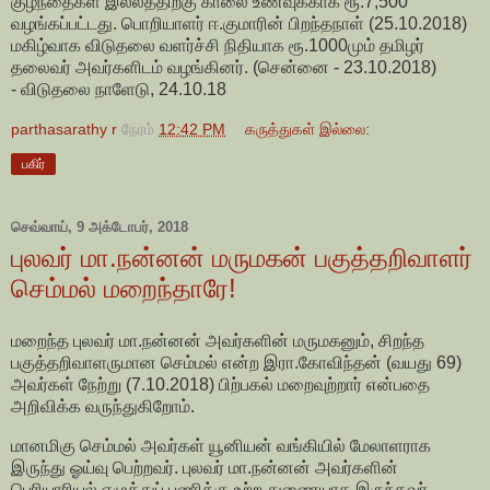
குழந்தைகள் இல்லத்திற்கு காலை உணவுக்காக ரூ.7,500
வழங்கப்பட்டது. பொறியாளர் ஈ.குமாரின் பிறந்தநாள் (25.10.2018)
மகிழ்வாக விடுதலை வளர்ச்சி நிதியாக ரூ.1000மும் தமிழர்
தலைவர் அவர்களிடம் வழங்கினர். (சென்னை - 23.10.2018)
- விடுதலை நாளேடு, 24.10.18
parthasarathy r
நேரம்
12:42 PM
கருத்துகள் இல்லை:
பகிர்
செவ்வாய், 9 அக்டோபர், 2018
புலவர் மா.நன்னன் மருமகன் பகுத்தறிவாளர்
செம்மல் மறைந்தாரே!
மறைந்த புலவர் மா.நன்னன் அவர்களின் மருமகனும், சிறந்த
பகுத்தறிவாளருமான செம்மல் என்ற இரா.கோவிந்தன் (வயது 69)
அவர்கள் நேற்று (7.10.2018) பிற்பகல் மறைவுற்றார் என்பதை
அறிவிக்க வருந்துகிறோம்.
மானமிகு செம்மல் அவர்கள் யூனியன் வங்கியில் மேலாளராக
இருந்து ஓய்வு பெற்றவர். புலவர் மா.நன்னன் அவர்களின்
பெரியாரியல் எழுத்துப் பணிக்கு உற்ற துணையாக இருந்தவர்.