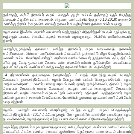
தஞ்சாவூர், அக்.7 திராவிடர் கழகப் பொதுக் குழுக் கூட்டம் தஞ்சாவூர் புதுப் பேருந்து
நிலையம் அருகில் உள்ள இராமசாமி திருமண மண்டபத்தில் நேற்று (6.10.2018) மாலை 5
மணிக்கு திராவிடர் கழக செயலவைத் தலைவர் சு.அறிவுக்கரசு தலைமையில் கூடியது.
கழக கலை இலக்கிய அணிச் செயலாளர் தெற்குநத்தம் சித்தார்த்தன் கடவுள் மறுப்புக்கூற,
தஞ்சாவூர் மாவட்ட திராவிடர் கழகத் தலைவர் வழக்குரைஞர் அமர்சிங் வரவேற்புரையாற்
றினார்.
பொதுக்குழுவிற்குத் தலைமை வகித்த திராவிடர் கழக செயலவைத் தலைவர்
சு.அறிவுக்கரசு, அன்னை மணியம்மையார் அவர்களின் நூற்றாண்டு விழா வெகுசிறப்பாகக்
கொண்டாடப்பட வேண்டும் என்றும், அன்னை மணியம்மையார் நூற்றாண்டை ஒட்டி திரட்டப்
படும் ஒரு கோடி ரூபாய் நன் கொடை என்ற இலக்கில் எங்கள் குடும்பத்தின் பங்களிப்பாக
ஒரு லட்சம் ரூபாய் அளிப்போம் என்று பலத்த கரவொலிக்கிடையே அறிவித்தார்.
14 தீர்மானங்கள் ஒருமனதாக நிறைவேற்றப் பட்டதைத் தொடர்ந்து கழகப் பொதுச்
செயலாளர் துரை.சந்திரசேகரன், கழகப் பொருளாளர் டாக்டர் பிறைநுதல்செல்வி, கழக
மாநில மகளிரணி - மகளிர் பாசறை அமைப்பாளர் தகடூர் தமிழ்ச்செல்வி, திராவிடர் கழக
அமைப்புச் செயலாளர் ஊமை செயராமன், கடலூர் மண்டல இளைஞரணி செயலாளர்
திராவிடன், மாநில மாணவர் கழக கூட்டுச் செயலாளர் மதிவதனி, பகுத்தறிவாளர் கழக
மாநிலத் துணைத் தலைவர் தேவகோட்டை பேராசிரியர் முனைவர் மு.சு.கண்மணி ஆகி யோர்
உரையாற்றினர்.
கழகப் பொதுச் செயலாளர் வீ.அன்புராஜ், கடந்த கடலூர் கழகப் பொதுக்குழுக்
கூட்டத்திற்குப் பின் (2017 அக்டோபருக்குப் பின்) ஓராண்டுக் காலத்தில் நடைபெற்ற கழக
நடவடிக்கைகள், கழகத் தலைவர் சுற்றுப்பயண விவரங்களை விரிவாக எடுத்துரைத்தார்.
தொடர்ந்து திராவிடர் கழக துணைத் தலைவர் கலி.பூங்குன்றன், அன்னை மணியம் மையார்
அவர்களின் அடக்க உணர்வு, தன்னை முன்னிலை நிறுத்தாமை காரணமாக அவர்களைப்