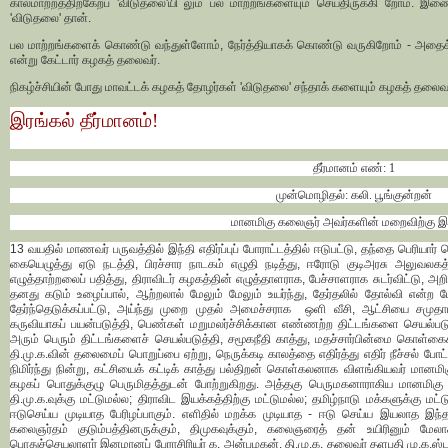
காலமாற்றத்திற்கேற்ப 'விடுதலை'யி லும் பல மாற்றங்களையும் செய்திருக்கி றோம்.
'விடுதலை' தான்.
பல மாற்றங்களைக் கொண்டு வந்துள்ளோம், நேர்த்தியாகக் கொண்டு வருகிறோம் - அதைக
என்று கேட்டார் கழகத் தலைவர்.
நிகழ்ச்சியின் போது மாவட்டக் கழகத் தோழர்கள் 'விடுதலை' சந்தாக் களையும் கழகத் தலைவர
இரங்கல் தீர்மானம்!
தீர்மானம் எண்: 1
முன்மொழிதல்: கலி. பூங்குன்றன்
மானமிகு கலைஞர் அவர்களின் மறைவிற்கு இ
13 வயதில் மாணவர் பருவத்தில் இந்தி எதிர்ப்புப் போராட்டத்தில் ஈடுபட்டு, தந்தை பெரிய
கையெழுத்து ஏடு நடத்தி, பிரச்சார நாடகம் எழுதி நடித்து, ஈரோடு குடிஅரசு அலுவலகத்த
எழுத்தாற்றலைப் பதித்து, திராவிடர் கழகத்தின் எழுத்தாளராக, பேச்சாளராக சுடர்விட்ட
தனது கடும் உழைப்பால், ஆற்றலால் மேலும் மேலும் உயர்ந்து, தேர்தலில் தோல்வி என்ற ப
தேர்ந்தெடுக்கப்பட்டு, அய்ந்து முறை முதல் அமைச்சராக ஒளி வீசி, ஆட்சியை சமுத
கருவியாகப் பயன்படுத்தி, பெண்கள் மறுமலர்ச்சிக்கான எண்ணற்ற திட்டங்களை செயல்படுத
அரும் பெரும் திட்டங்களைச் செயல்படுத்தி, சமூகநீதி காத்து, மதச்சார்பின்மை கொள்க
தி.மு.க.வின் தலைமைப் பொறுப்பை ஏற்று, நெருக்கடி காலத்தை எதிர்த்து எதிர் நீச்சல் போட
நிமிர்ந்து நின்று, கட்சியைக் கட்டிக் காத்து பல்திறன் கொள்கலனாக விளங்கியவர் மான
கழகப் பொதுக்குழு பெருமிதத்துடன் போற்றுகிறது. அத்தகு பெருமகனாராகிய மானமிக
தி.மு.க.வுக்கு மட்டுமல்ல; திராவிட இயக்கத்திற்கு மட்டுமல்ல; தமிழ்நாடு மக்களுக்கு 
ஈடுசெய்ய முடியாத பேரிழப்பாகும். எளிதில் மறக்க முடியாத - ஈடு செய்ய இயலாத இந்தப்
கலைஞர்தம் குடும்பத்தினருக்கும், திமுகவுக்கும், கலைஞரைத் தன் உயிரினும் மேலாக
பொதுச்செயலாளர் இனமானப் பேராசிரியர் க. அன்பழகன், தி.மு.க. தலைவர் தளபதி மு.க.ஸ