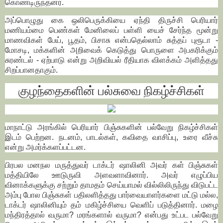
கொண்டிருந்தனர்.
அப்பொழுது கை ஒலிபெருக்கியை ஏந்தி திருச்சி பெரியார்
மணியம்மை பெண்கள் மேனிலைப் பள்ளி யைச் சேர்ந்த மூன்று
மாணவிகள் பேய், பூதம், பிசாசு என்பதெல்லாம் சுத்தப் புரூடா -
மோசடி, மக்களின் அறிவைக் கெடுத்து பொருளை அபகரிக்கும்
சுரண்டல் - ஏற்பாடு என்று அறிவியல் ரீதியாக விளக்கம் அளித்தது
சிறப்பானதாகும்.
குழந்தைகளின் பல்சுவை நிகழ்ச்சிகள்
மாநாட்டு அரங்கில் பெரியார் பிஞ்சுகளின் பல்வேறு நிகழ்ச்சிகள்
இடம் பெற்றன. நடனம், பாடல்கள், கவிதை வாசிப்பு, உரை வீச்சு
என்று அமர்க்களப்பட்டன.
பிரபல மனநல மருத்துவர் டாக்டர் ஷாலினி அவர் கள் பிஞ்சுகள்
மத்தியிலே ஊடுருவி அளவளாவினார். அவர் எழுப்பிய
வினாக்களுக்கு சற்றும் தாமதம் செய்யாமல் வில்லிலிருந்து விடுபட்ட
அம்பு போல பிஞ்சுகள் பதிலளித்தது பார்வையாளர்களை மட்டு மல்ல,
டாக்டர் ஷாலினியும் தம் மகிழ்ச்சியை வெளிப் படுத்தினார். மழை
மந்திரத்தால் வருமா? மரங்களால் வருமா? என்பது உட்பட பல்வேறு