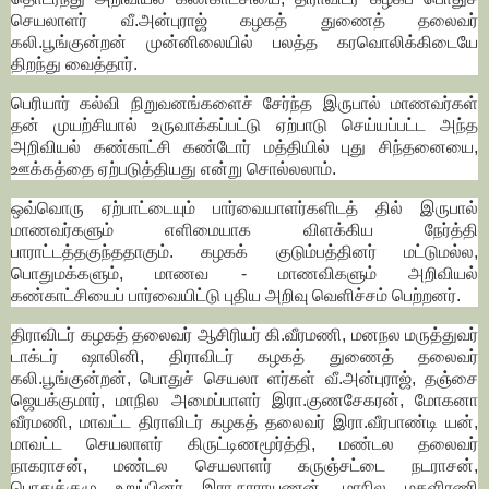
செயலாளர் வீ.அன்புராஜ் கழகத் துணைத் தலைவர்
கலி.பூங்குன்றன் முன்னிலையில் பலத்த கரவொலிக்கிடையே
திறந்து வைத்தார்.
பெரியார் கல்வி நிறுவனங்களைச் சேர்ந்த இருபால் மாணவர்கள்
தன் முயற்சியால் உருவாக்கப்பட்டு ஏற்பாடு செய்யப்பட்ட அந்த
அறிவியல் கண்காட்சி கண்டோர் மத்தியில் புது சிந்தனையை,
ஊக்கத்தை ஏற்படுத்தியது என்று சொல்லலாம்.
ஒவ்வொரு ஏற்பாட்டையும் பார்வையாளர்களிடத் தில் இருபால்
மாணவர்களும் எளிமையாக விளக்கிய நேர்த்தி
பாராட்டத்தகுந்ததாகும். கழகக் குடும்பத்தினர் மட்டுமல்ல,
பொதுமக்களும், மாணவ - மாணவிகளும் அறிவியல்
கண்காட்சியைப் பார்வையிட்டு புதிய அறிவு வெளிச்சம் பெற்றனர்.
திராவிடர் கழகத் தலைவர் ஆசிரியர் கி.வீரமணி, மனநல மருத்துவர்
டாக்டர் ஷாலினி, திராவிடர் கழகத் துணைத் தலைவர்
கலி.பூங்குன்றன், பொதுச் செயலா ளர்கள் வீ.அன்புராஜ், தஞ்சை
ஜெயக்குமார், மாநில அமைப்பாளர் இரா.குணசேகரன், மோகனா
வீரமணி, மாவட்ட திராவிடர் கழகத் தலைவர் இரா.வீரபாண்டி யன்,
மாவட்ட செயலாளர் கிருட்டிணமூர்த்தி, மண்டல தலைவர்
நாகராசன், மண்டல செயலாளர் கருஞ்சட்டை நடராசன்,
பொதுக்குழு உறுப்பினர் இரா.நாராயணன், மாநில மகளிரணி