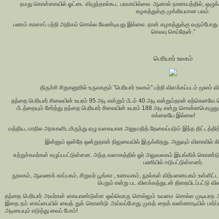
நமது கொள்கையில் ஓட்டை விழுந்தால்கூட பரவாயில்லை. ஆனால் நாணயத்தில், ஒழுக்க
கழகத்துக்கு முக்கியமான பலம்.
பணம் காசைப் பற்றி அதிகம் சொல்ல வேண்டியது இல்லை. நான் கழகத்துக்கு வரும்போது 
செலவு செய்தேன்."
பெரியார் உலகம்
திருச்சி சிறுகனூரில் உருவாகும் "பெரியார் உலகம்" பற்றி விளக்கப்படம் மூலம் வி
தந்தை பெரியார் சிலையின் உயரம் 95 அடி என்றும் பீடம் 40 அடி என்றும்தான் ஏற்கெனவே ச
பீடத்தையும் சேர்த்து தந்தை பெரியார் சிலையின் உயரம் 188 அடி என்று சொன்னபொழுது
எல்லையே இல்லை!
மத்திய, மாநில அரசுகளிடமிருந்து ஏழு வகையான அனுமதித் தேவைப்படும் இந்த திட்டத்த
இன்னும் ஒன்றே ஒன்றுதான் நிலுவையில் இருக்கிறது. அதுவும் விரைவில் கிட
சுற்றுச்சுவர்கள் எழுப்பபட்டுள்ளன. அந்த வளாகத்தில் ஓர் அலுவலகம் இயங்கிக் கொண்டு
பணியில் ஈடுபட்டுள்ளனர்.
நூலகம், ஆவணக் காப்பகம், சிறுவர் பூங்கா , உணவகம், நூல்கள் விற்பனையகம் உள்ளிட்ட
பெறும் என்று பட விளக்கத்துடன் திரையிடப்பட்டு விள
தந்தை பெரியார் அவர்கள் கையாண்டுள்ள ஒவ்வொரு சொல்லும் உவமை சொல்ல முடியாத அள
இதை நம் கைப்பையில் வைத் துக் கொண்டு அவ்வப்போது முகத் தைக் கண்ணாடியில் பார்ப்
அடியையும் எடுத்து வைப் போம்!