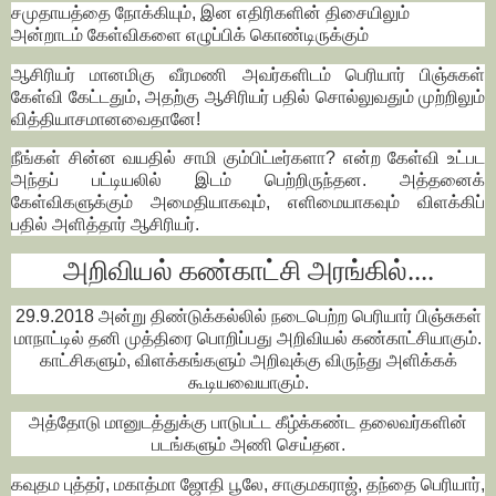
சமுதாயத்தை நோக்கியும், இன எதிரிகளின் திசையிலும்
அன்றாடம் கேள்விகளை எழுப்பிக் கொண்டிருக்கும்
ஆசிரியர் மானமிகு வீரமணி அவர்களிடம் பெரியார் பிஞ்சுகள்
கேள்வி கேட்டதும், அதற்கு ஆசிரியர் பதில் சொல்லுவதும் முற்றிலும்
வித்தியாசமானவைதானே!
நீங்கள் சின்ன வயதில் சாமி கும்பிட்டீர்களா? என்ற கேள்வி உட்பட
அந்தப் பட்டியலில் இடம் பெற்றிருந்தன. அத்தனைக்
கேள்விகளுக்கும் அமைதியாகவும், எளிமையாகவும் விளக்கிப்
பதில் அளித்தார் ஆசிரியர்.
அறிவியல் கண்காட்சி அரங்கில்....
29.9.2018 அன்று திண்டுக்கல்லில் நடைபெற்ற பெரியார் பிஞ்சுகள்
மாநாட்டில் தனி முத்திரை பொறிப்பது அறிவியல் கண்காட்சியாகும்.
காட்சிகளும், விளக்கங்களும் அறிவுக்கு விருந்து அளிக்கக்
கூடியவையாகும்.
அத்தோடு மானுடத்துக்கு பாடுபட்ட கீழ்க்கண்ட தலைவர்களின்
படங்களும் அணி செய்தன.
கவுதம புத்தர், மகாத்மா ஜோதி பூலே, சாகுமகராஜ், தந்தை பெரியார்,