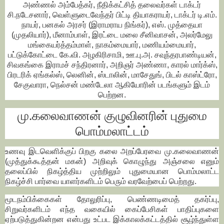
அண்ணல் அம்பேத்கர், நீதிக்கட்சித் தலைவர்கள் டாக்டர்
சி.நடேசனார், வெள்ளுடைவேந்தர் பிட்டி தியாகராயர், டாக்டர் டி.எம்.
நாயர், பனகல் அரசர் (இராமராய நிங்கர்), எஸ். முத்தையா
(முதலியார்), மீனாம்பாள், இரட்டை மலை சீனிவாசன், அலர்மேலு
மங்கையர்த்தம்மாள், நாகம்மையார், மணியம்மையார்,
பட்டுக்கோட்டை கே.வி. அழகிரிசாமி, ஊ.பு.அ. சவுந்தரபாண்டியன்,
சிவகங்கை இராமச் சந்திரனார், அறிஞர் அண்ணா, காரல் மார்க்ஸ்,
பிரடரிக் ஏங்கல்ஸ், லெனின், ஸ்டாலின், மாசேதுங், பிடல் காஸ்ட்ரோ,
சேகுவாரா, நெல்சன் மண்டேலா ஆகியோரின் படங்களும் இடம்
பெற்றன.
மு.கலைவாணன் குழுவினரின் புதுமை
பொம்மலாட்டம்
உணவு இடவெளிக்குப் பிறகு கலை அறப்பேரவை மு.கலைவாணன்
(முத்துக்கூத்தன் மகன்) அறிவுக் கொழுந்து அஞ்சலை எனும்
தலைப்பில் நிகழ்த்திய முற்றிலும் புதுமையான பொம்மலாட்ட
நிகழ்ச்சி பார்வை யாளர்களிடம் பெரும் வரவேற்பைப் பெற்றது.
மூடநம்பிக்கைகள் தோலுரிப்பு, பெண்ணடிமைத் தகர்ப்பு,
சிறுவர்களிடம் எந்த வகையில் கைப்பேசிகள் பாதிப்புகளை
ஏற்படுத்துகின்றன என்பது உட்பட இக்காலக்கட்டத்தில் சூழ்ந்துள்ள