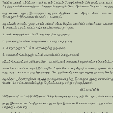
"நம்மீது மக்கள் நம்பிக்கை வைத்து, நாம் கேட்கும் பொழுதெல்லாம் நிதி யைத் தாராளமாக
அழுத்த மாகச் சொன்னதற்கான அடித்தளம் தந்தை பெரியார் அவர்களின் மேற் கண்ட கருத்தின் ப
ஒரு கடவுள் மறுப்பு இயக்கந்தான் ஒழுக்க நெறியின் உச்சம் ஆகும். கொள் கையால் 
இளைஞர்கள் இந்த வகையில் கவரப்பட வேண்டும்.
கழகத்தின் அமைப்பு முறை செயல் பாடுகள் எப்படி இருக்க வேண்டும் என்பதற்கான தரவுகளை
1. மாவட்டக் கழகக் கூட்டம் - இரு மாதங்களுக்கு ஒரு முறை
2. மண்டலக்குழுக் கூட்டம் - 3 மாதங்களுக்கு ஒரு முறை
3. நகர, ஒன்றிய, கிளைக் கழகக் கூட்டம் மாதம் ஒரு முறை
4. பொதுக்குழுக் கூட்டம் 6 மாதங்களுக்கு ஒரு முறை
5. தலைமைச் செயற்குழுக் கூட்டம் தேவைப்படும் பொழுதெல்லாம்
இந்தச் செயல்பாட்டின் அறிக்கையினை மாதந்தோறும் தலைமைக் கழகத்துக்கு சம்பந்தப்பட்ட 
காரைக்குடி மாவட்டக் கழகத்தின் சார்பில் அதன் செயலாளர் தோழர் வைகறை தலைமைக் க
மற்ற மற்ற மாவட்டக் கழகத் தோழர்களும் பின்பற்ற வேண்டும் என்றும் கழகத் தலைவர் கேட்ட
கழகத்தில் மூத்த தோழர்கள் அடுத்த தலைமுறையினருக்கு, இளைஞர்க ளுக்கு, மாணவர்கள
வேண்டுமே தவிர, காலைப் பிடித்து இழுக்கக் கூடாது என்று அறிவுறுத்தினார்.
'விடுதலை' பற்றி
'விடுதலை' ஏட்டைப் பற்றி 'விடுதலை' ஆசிரியர் - கழகத் தலைவர் குறிப்பிட்டதும் முக்கியமானத
நமது இயக்க ஏடான 'விடுதலை' என்பது மட்டும் இல்லாமல் போனால் சமூக மாற்றம் கிட
யாருக்கும் தெரியாது.