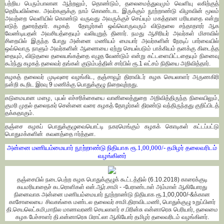
பற்றிய பெரும்பாலான ஆற்றலும், தொண்டும், தலைமைத்துவமும் வெளியு லகிற்குத்
தெரியவில்லை. அவர்களுக்கு நாம் கொண்டாட இருக்கும் நூற்றாண்டு விழாவின் மூலம்
அவற்றை வெளியில் கொண்டு வருவது அவருக்குச் செய்யும் மகத்தான மரியாதை என்று
எடுத் துரைத்தார். கழகத் தோழர்கள் ஒவ்வொருவரும் விடுதலை சந்தாதாரர் ஆக
வேண்டியதன் அவசியத்தையும் வலியுறுத் தினார். நமது ஆசிரியர் அவர்கள் மிசாவில்
சிறையில் இருந்த போது அன்னை மணியம் மையார் அவர்களின் நேரடிப் பார்வையில்
ஒவ்வொரு நாளும் அவர்களின் ஆணையை ஏற்று செயல்படும் பாக்கியம் தனக்கு கிடைத்த
தையும், விடுதலை தலையங்கத்தை எழுத வேண்டும் என்று கட்டளையிட்டதையும் நினைவு
கூர்ந்து கழகத் தலைவர் தங்கள் குடும்பத்தின் சார்பில் ரூ.1 லட்சம் நிதியை அறிவித்தார்.
கழகத் தலைவர் முடிவுரை வழங்கிட, தஞ்சாவூர் திராவிடர் கழக செயலாளர் அருணகிரி
நன்றி கூறிட இரவு 9 மணிக்கு பொதுக்குழு நிறைவுற்றது.
கடுமையான மழை, புயல் எச்சரிக்கையை வானிலைத்துறை அறிவித்திருந்த நிலையிலும்,
குமரி முதல் தலைநகர் சென்னை வரை கழகத் தோழர்கள் திரண்டு வந்திருந்தது குறிப்பிடத்
தக்கதாகும்.
தஞ்சை கழகப் பொதுக்குழுவையொட்டி நகரமெங்கும் கழகக் கொடிகள் கட்டப்பட்டு
பொதுமக்களின் கவனத்தை ஈர்த்தன.
அன்னை மணியம்மையார் நூற்றாண்டு நிதியாக ரூ.1,00,000/- தமிழர் தலைவரிடம்
வழங்கினர்
தஞ்சையில் நடைபெற்ற கழக பொதுக்குழுக் கூட்டத்தில் (6.10.2018) காரைக்குடி
சுயமரியாதைச் சுடரொளிகள் என்.ஆர்.சாமி - -பேராண்டாள் அம்மாள் ஆகியோரது
நினைவாக அன்னை மணியம்மையார் நூற்றாண்டு நிதியாக ரூ.1,00,000/-&க்கான
காசோலையை சிவகங்கை மண்டல தலைவர் சாமி.திராவிடமணி, பொதுக்குழு உறுப்பினர்
தி.செயலெட்சுமி,மாநில மாணவரணி செயலாளர் ச.பிரின்சு என்னாரெசு பெரியார், தலைமை
கழக பேச்சாளர் தி.என்னாரெசு பிராட்லா ஆகியோர் தமிழர் தலைவரிடம் வழங்கினர்.