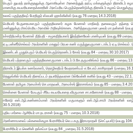
பெரும் துயரத் தாக்குதலுக்கு ஆளாகியுள்ள அனைத்துத் தரப்பு மக்களுக்கும் திராவிடர் க
மானமிகு சுயமரியாதைக்காரரின் அளப்பரிய பெருந்தொண்டுக்கு திராவிடர் கழகப் பொதுக்குழ
உலகப் பகுத்தறிவுப் பேரறிஞர் ஸ்டீபன் ஹாக்கின்ஸ் (வயது 76 மறைவு 14.3.2018)
பெரியார் பேருரையாளரும் பகுத்தறிவாளர் கழக மேனாள் மாநிலத் தலைவரும் தந்தை பெ
மண்ணுக்கு மிகப்பெரிய அளவில் அறிவுக்கொடை அளித்தவருமான புலவர் மா.நன்னன் (வயது
உச்சநீதிமன்ற மேனாள் நீதிபதி - சமூகநீதியாளர் இரத்தினவேல் பாண்டியன் (வயது 89 மறைவு
ஏ.டி.பன்னீர்செல்வம் அவர்களின் மகனும் பிரபல கண் மருத்துவருமான டாக்டர் ஏ.டி.செல்வம்
இலண்டன் முதுபெரும் பெரியார் பெருந்தொண்டர் சேகர் (வயது 84 - மறைவு 30.10.2017)
பெரியார் பற்றாளரும் பகுத்தறிவாளருமான டாக்டர் பி.கே.தருமலிங்கம் (வயது 86 - மறைவு 1
திராவிடர் இயக்க உணர்வாளர், தொழிலதிபர் வேதாரண்யம் எ.கே.எம்.காசிநாதன் (மறைவு 16.
தெலுங்கில் பெரியார் திரைப்படம் தயாரித்தவரான பில்வேல்லி சுனில் (வயது 43 - மறைவு 22.1
மேனாள் தமிழக அமைச்சர் செ.மாதவன், அமைச்சர் இராசாங்கம் (வயது 85 - மறைவு 3.4.20
சென்னை மேனாள் மேயரும் சீரிய சுயமரியாதை வீரருமான சா.கணேசன் (வயது 88 - மறைவு 
ஈரோடு எஸ்.ஆர்.கண்ணம்மாள் அவர்களின் மருமகளும் எஸ்.ஆர்.சாமி அவர்களின் வ
30.5.2018)
புதிய பார்வை ஆசிரியர் மா.நடராசன் (வயது 75 - மறைவு 10.3.2018)
அண்ணாமலைப் பல்கலைக்கழக பேராசிரியர் லெ.ப.கரு.இராமநாதன் (செட்டியார்) (வயது 104 
பேராசிரியர் ம.லெனின் தங்கப்பா (வயது 84 _மறைவு 31.5.2018)