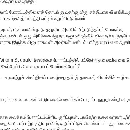
் வெற்றியடைந்தது.
குளப் போராட்டத்தினைத் தொடங்கு வதற்கு உந்து சக்தியாக விளங்கிய
கிஷ்கரித்' மராத்தி ஏட்டில் குறிப்பிட்டுள்ளார்.
வுகள், பின்னாளில் நாடு தழுவிய அளவில் பிற்படுத்தப்பட் டோருக்கு
ரைத்த மண்டல் குழு அறிக்கைமீது நாடாளுமன்றத்தில் விவாதம் நடந்தபொ
பினராக இருந்த விஜயராகவன் அவர்கள் மண்டல் பரிந்துரையினை ஆதரி
 Vaikom Struggle' (வைக்கம் போராட்டத்தில் பங்கேற்ற தலைவர்களை ய
் பங்கேற்றோர்) அனைவரையும் போற்றுகிறோம்?
 வரலாற்றுச் செய்திகள் பலவற்றை தமிழர் தலைவர் விளக்கிக் கூறினா
் வாழும் மலையாளிகள் பெரியளவில் வைக்கம் போராட்ட நூற்றாண்டு வி
 வைக்கம் போராட்டம்பற்றிய குறிப்புகள், பங்கேற்ற தலை வர்கள் பற்
 பெரியார் பற்றி குறிப்புகளில், குறிப்பிட்டுச் சொல்லப் பட்டது - 'வைக்
வர்" என்பது தனிச் சிறப்பாக இருந்தது.