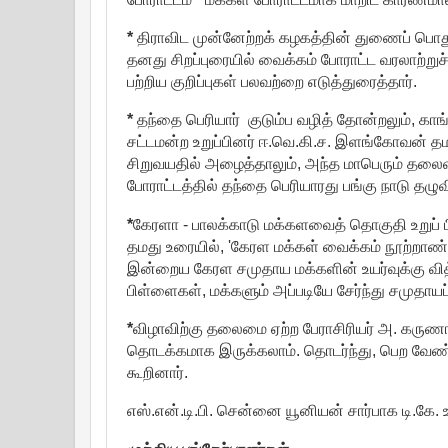
*
திராவிட முன்னேற்றக் கழகத்தின் துணைப் பொத
தனது சிறப்புரையில் வைக்கம் போராட்ட வரலாற்று
பற்றிய குறிப்புகள் பலவற்றை எடுத்துரைத்தார்.
*
தந்தை பெரியார் குடும்ப வழித் தோன்றலும், காங
சட்டமன்ற உறுப்பினர் ஈ.வெ.கி.ச. இளங்கோவன் தம
சிறுவயதில் அழைத்தாலும், அந்த மாபெரும் தலைவரை
போராட்டத்தில் தந்தை பெரியாரது பங்கு நாடு தழ
*
கேரளா - பாலக்காடு மக்களவைத் தொகுதி உறுப் ப
தமது உரையில், 'கேரள மக்கள் வைக்கம் நூற்றா
இன்றைய கேரள சமுதாய மக்களின் உயர்வுக்கு வித்
பிள்ளைகள், மக்களும் அப்படியே சேர்ந்து சமுதாய
*
விழாவிற்கு தலைமை ஏற்ற பேராசிரியர் அ. கருண
தொடக்கமாக இருக்கலாம். தொடர்ந்து, பெற வேண்டி
கூறினார்.
எஸ்.என்.டி.பி. சென்னை யூனியன் சார்பாக டி.கே.