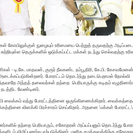
க்கள் கோயிலுக்குள் நுழையும் உரிமையை பெற்றுத் தருவதற்கு அடிப்ப
்றியுள்ள தெருக்களில் ஒடுக்கப்பட்ட மக்கள் நடந்து செல்வதற்கு உர
 - டி.கே. மாதவன், குரூர் நீலகண்ட நம்பூதிரி, கே.பி. கேசவமேனன்,
் அடைக்கப்படுகின்றனர். போராட்டம் தொடர்ந்து நடைபெறாமல் தோல்வி
்தவாறே அந்தத் தலைவர்கள் தந்தை பெரியாருக்கு கடிதம் எழுதினார்
 நடத்திட வேண்டினர்.
்பி வைக்கம் வந்து போரட்டத்தினை ஒருங்கிணைக்கிறார். வைக்கத்தை
ோக்கத்தினை விளக்கி பிரச்சாரம் செய்கிறார். அதனை 'மக்கள் போராட்ட
 ஊர்களில் தந்தை பெரியாரும், சகோதரன் அய்யப்பனும் தொடர்ந்து போரா
களிடம் விழிப்புணர்வு ஏற்படுத்தினர். மனித சமத்துவத்திற்கு சகோதர