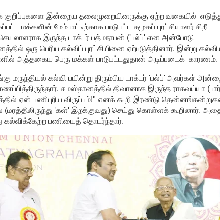
ுக் குறிப்புகளை இன்றைய தலைமுறையினருக்கு ஏற்ற வகையில் எடுத்த
்ட மக்களின் மேம்பாட்டிற்காக பாடுபட்ட சமூகப் புரட்சியாளர் சிறீ
செயலாளராக இருந்த டாக்டர் பத்மநாபன் ('பல்ப்' என அன்போடு
த்தில் ஒரு பெரிய கல்விப் புரட்சியினை ஏற்படுத்தினார். இன்று கல்வி
ளில் அத்தகைய பெரு மக்கள் பாடுபட்டதுதான் அடிப்படைக் காரணம்.
கு மருந்தியல் கல்வி பயின்று திரும்பிய டாக்டர் 'பல்ப்' அவர்கள் அன்
்ணப்பித்திருந்தார். சமஸ்தானத்தில் திவானாக இருந்த ராகவய்யா (பார்
னத்தில் ஏன் பணிபுரிய விருப்பம்!" எனக் கூறி இரண்டு தென்னங்கன்று
(மரத்திலிருந்து 'கள்' இறக்குவது) செய்து கொள்ளக் கூறினார். அத
ு கல்விக்கேற்ற பணியைத் தொடர்ந்தார்.