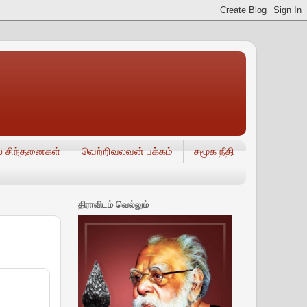
் சிந்தனைகள்
வெற்றிவலவன் பக்கம்
சமூக நீதி
திராவிடம் வெல்லும்