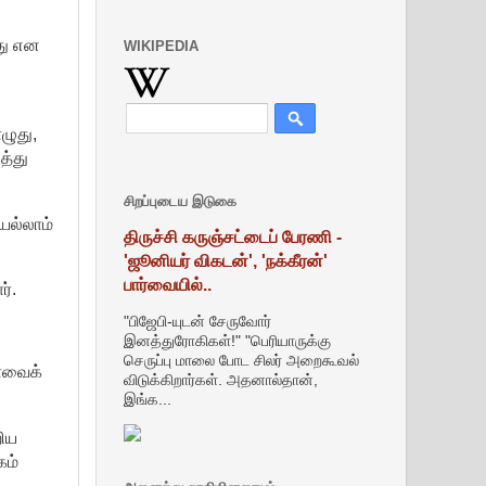
து என
WIKIPEDIA
ழுது,
த்து
சிறப்புடைய இடுகை
ெல்லாம்
திருச்சி கருஞ்சட்டைப் பேரணி -
'ஜூனியர் விகடன்', 'நக்கீரன்'
பார்வையில்..
ர்.
"பிஜேபி-யுடன் சேருவோர்
இனத்துரோகிகள்!" "பெரியாருக்கு
செருப்பு மாலை போட சிலர் அறைகூவல்
ழாவைக்
விடுக்கிறார்கள். அதனால்தான்,
இங்க...
றிய
கம்