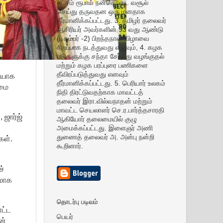
லட்சம் ரூபாய் நன்கொடை வசூல்
செய்து தருவதன ஒரு மனதாக
தீர்மானிக்கப்பட்டது. 3. தமிழர் தலைவர்
ஆசிரியர் அவர்களின் 93 வது ஆண்டு
(டிசம்பர் -2) பிறந்தநாள் விழாவை
சிறப்பாக நடத்துவது எனவும், 4. கழக
ஏடுகளுக்கு சந்தா சேர்த்து வழங்குதல்
மற்றும் கழக பரப்புரை பணிகளை
தீவிரப்படுத்துவது எனவும்
டையாக
தீர்மானிக்கப்பட்டது. 5. பெரியார் உலகம்
ிமை
நிதி திரட்டுவதற்காக மாவட்டத்
தலைவர் இரா.வில்வநாதன் மற்றும்
மாவட்ட செயலாளர் செ.ர.பார்த்தசாரதி
 ஜார்ஜ்
ஆகியோர் தலைமையில் குழு
அமைக்கப்பட்டது. இளைஞர் அணி
துணைத் தலைவர் அ. அன்பு நன்றி
கள்.
கூறினார்.
ச்
'மாக
தொடர்பு படிவம்
ட்ட
பெயர்
ன்