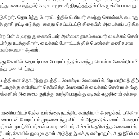
ந்து உணவருந்தல்) கேரள சமூக சீர்திருத்தத்தில் மிக முக்கியமானது.
கிறார். தொடர்ந்து போராட்டத்தில் பெரியார் கலந்து கொள்ளக் கூடாத
ி தட்டி எடுத்து, கைது செய்யப்பட்டு சிறையில் அடைக்கப் படுகிறா
சென்ற பின் அவரது துணைவியார் அன்னை நாகம்மையார் வைக்கம் சென்
்ந்து நடத்துகிறார். வைக்கம் போராட்டத் தில் பெண்கள் கணிசமாக
ாகம்மையார் ஆவார்.
 இந்து கோயில் தொடர்பான போராட்டத்தில் கலந்து கொள்ள வேண்டுமா
ந்து நடைபெற்றது.
டத்தினை தொடர்ந்து நடத்திட வேண்டிய வேளையில், பிற மாநிலத் திற்
ரியாருக்கு காந்தியார் தெரிவித்த வேளையில் வைக்கம் சென்று அங்கு
்களின் நிலைமை குறித்து காந்தியாருக்கு கடிதம் எழுதினார் தந்தை
ாணியாரிடம் பேச்சு வார்த்தை நடத்திட காந்தியார் அழைக்கப் படுகிறார
ரிமையுடன் போராட்டம் முடிவடைந்து விட்டால் அனுமதிக் கலாம். அதையும
ர்கள் முயற்சிப்பார்கள் என ராணியார் அச்சம் தெரிவித்த வேளையில்,
 பெரியார், கோயில் நுழைவுதான் அடுத்த இலக்கு என்றாலும், அது இப்ப