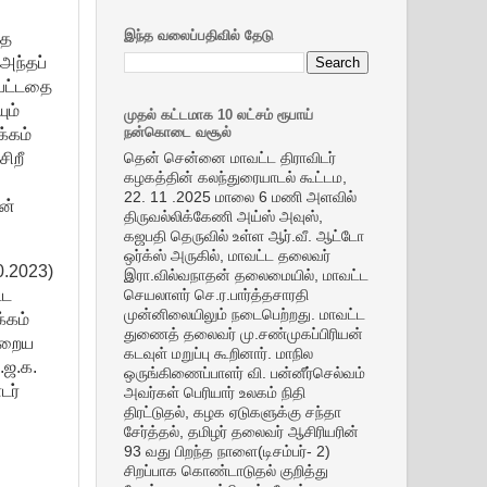
இந்த வலைப்பதிவில் தேடு
ித
அந்தப்
்பட்டதை
ும்
முதல் கட்டமாக 10 லட்சம் ரூபாய்
்கம்
நன்கொடை வசூல்
ிறீ
தென் சென்னை மாவட்ட திராவிடர்
கழகத்தின் கலந்துரையாடல் கூட்டம,
22. 11 .2025 மாலை 6 மணி அளவில்
ன்
திருவல்லிக்கேணி அய்ஸ் அவுஸ்,
கஜபதி தெருவில் உள்ள ஆர்.வீ. ஆட்டோ
ஒர்க்ஸ் அருகில், மாவட்ட தலைவர்
0.2023)
இரா.வில்வநாதன் தலைமையில், மாவட்ட
்ட
செயலாளர் செ.ர.பார்த்தசாரதி
முன்னிலையிலும் நடைபெற்றது. மாவட்ட
்கம்
துணைத் தலைவர் மு.சண்முகப்பிரியன்
ன்றைய
கடவுள் மறுப்பு கூறினார். மாநில
.ஜ.க.
ஒருங்கிணைப்பாளர் வி. பன்னீர்செல்வம்
டர்
அவர்கள் பெரியார் உலகம் நிதி
திரட்டுதல், கழக ஏடுகளுக்கு சந்தா
சேர்த்தல், தமிழர் தலைவர் ஆசிரியரின்
93 வது பிறந்த நாளை(டிசம்பர்- 2)
சிறப்பாக கொண்டாடுதல் குறித்து