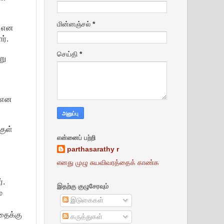
மின்னஞ்சல்
*
ு என
ர்.
செய்தி
*
று
? என
குள்
என்னைப் பற்றி
parthasarathy r
எனது முழு சுயவிவரத்தைக் காண்க
்.
இதற்கு குழுசேரவும்
்
இடுகைகள்
ோதைக்கு
கருத்துகள்