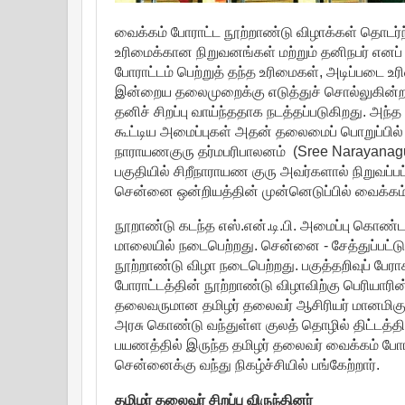
வைக்கம் போராட்ட நூற்றாண்டு விழாக்கள் தொடர்
உரிமைக்கான நிறுவனங்கள் மற்றும் தனிநபர் எனப் ப
போராட்டம் பெற்றுத் தந்த உரிமைகள், அடிப்படை உர
இன்றைய தலைமுறைக்கு எடுத்துச் சொல்லுகின்ற வ
தனிச் சிறப்பு வாய்ந்ததாக நடத்தப்படுகிறது. அந
கூட்டிய அமைப்புகள் அதன் தலைமைப் பொறுப்பில் 
நாராயணகுரு தர்மபரிபாலனம் (Sree Narayana
பகுதியில் சிறீநாராயண குரு அவர்களால் நிறுவப்ப
சென்னை ஒன்றியத்தின் முன்னெடுப்பில் வைக்கம் 
நூறாண்டு கடந்த எஸ்.என்.டி.பி. அமைப்பு கொண்ட
மாலையில் நடைபெற்றது. சென்னை - சேத்துப்பட்ட
நூற்றாண்டு விழா நடைபெற்றது. பகுத்தறிவுப் பேரா
போராட்டத்தின் நூற்றாண்டு விழாவிற்கு பெரியார
தலைவருமான தமிழர் தலைவர் ஆசிரியர் மானமிகு கி.
அரசு கொண்டு வந்துள்ள குலத் தொழில் திட்டத்த
பயணத்தில் இருந்த தமிழர் தலைவர் வைக்கம் போர
சென்னைக்கு வந்து நிகழ்ச்சியில் பங்கேற்றார்.
தமிழர் தலைவர் சிறப்பு விருந்தினர்