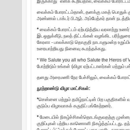
இருக்காது" எனக் கூறியதால், வைக்கம் போராட்டம
வைக்கம் போராட்டம்தான், தனக்கு மகத் பொதுக் 
அண்ணல் டாக்டர் பி.ஆர். அம்பேத்கர் தான் நடத்திய 'ப
*
வைக்கம் போராட்டம் ஏற்படுத்திய வரலாற்று உணர் 
இடஒதுக்கீடு, நலத் திட்டங்கள் வழங்கிட பரிந்து
கேரளா - பாலக்காடு தொகுதி நாடாளுமன்ற உறுப்
உரையாற்றியது நினைவு கூரத்தக்கது.
* We Salute you all who Salute the Heros of
போற்றிடும் உங்கள் (விழா ஏற்பட்டாளர்கள் மற்றும
தனது அரைமணி நேர பேச்சிலும், வைக்கம் போராட்ட
நூற்றாண்டு விழா மாட்சிகள்:
*
சென்னை மற்றும் தமிழ்நாட்டின் பிற பகுதிகளில
குடும்ப விழாவாகக் கருதிப் பங்கேற்றனர்.
*
மேடையில் நிகழ்ச்சிகள்தொடங்குவதற்கு முன்னதாக
குறிப்புகள் பற்றிய காணொளி நிகழ்த்தப்பட்டது. தந்தை
போராட்டம்' "மக்கள் போராட்டமாக மாறிட காரணமான