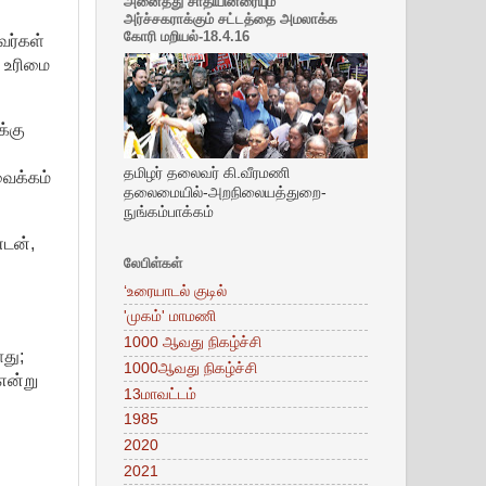
அனைத்து சாதியினரையும்
அர்ச்சகராக்கும் சட்டத்தை அமலாக்க
கோரி மறியல்-18.4.16
வர்கள்
் உரிமை
க்கு
தமிழர் தலைவர் கி.வீரமணி
வைக்கம்
தலைமையில்-அறநிலையத்துறை-
நுங்கம்பாக்கம்
்டன்,
லேபிள்கள்
‘உரையாடல் குடில்
'முகம்' மாமணி
1000 ஆவது நிகழ்ச்சி
து;
1000ஆவது நிகழ்ச்சி
என்று
13மாவட்டம்
1985
2020
2021