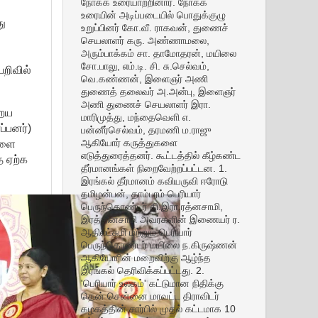
நோக்க உரையாற்றினார். நோக்க
உரையின் அடிப்படையில் பொதுக்குழு
ு
உறுப்பினர் கோ.வீ. ராகவன், துணைச்
செயலாளர் கரு. அண்ணாமலை,
அரும்பாக்கம் சா. தாமோதரன், மயிலை
சோ.பாலு, எம்.டி. சி. சு.செல்வம்,
யறிவில்
வெ.கண்ணன், இளைஞர் அணி
துணைத் தலைவர் அ.அன்பு, இளைஞர்
அணி துணைச் செயலாளர் இரா.
றைய
மாரிமுத்து, மந்தைவெளி எ.
ப்பனர்)
பன்னீர்செல்வம், தரமணி ம.ராஜு
களை
ஆகியோர் கருத்துகளை
எடுத்துரைத்தனர். கூட்டத்தில் கீழ்கண்ட
ை ஏற்க
தீர்மானங்கள் நிறைவேற்றப்பட்டன. 1.
இரங்கல் தீர்மானம் கவியருவி ஈரோடு
தமிழன்பன், தாம்பரம் பெரியார்
பெருந்தொண்டர் தி.இரா.ரத்னசாமி,
இரத்தினசாமி அவர்களின் இணையர் ர.
ஆதிலட்சுமி மற்றும் பெரியார்
பெருந்தொண்டர் மயிலை ந.கிருஷ்ணன்
ஆகியோரின் மறைவிற்கு ஆழ்ந்த
இரங்கல் தெரிவிக்கப்பட்டது. 2.
'பெரியார் உலகம்' கட்டுமான நிதிக்கு
தென் சென்னை மாவட்ட திராவிடர்
கழகத்தின் சார்பில் முதல் கட்டமாக 10