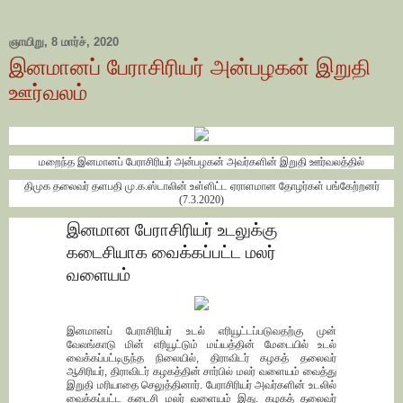
ஞாயிறு, 8 மார்ச், 2020
இனமானப் பேராசிரியர் அன்பழகன் இறுதி
ஊர்வலம்
மறைந்த இனமானப் பேராசிரியர் அன்பழகன் அவர்களின் இறுதி ஊர்வலத்தில்
திமுக தலைவர் தளபதி மு.க.ஸ்டாலின் உள்ளிட்ட ஏராளமான தோழர்கள் பங்கேற்றனர்
(7.3.2020)
இனமான பேராசிரியர் உடலுக்கு
கடைசியாக வைக்கப்பட்ட மலர்
வளையம்
இனமானப் பேராசிரியர் உடல் எரியூட்டப்படுவதற்கு முன்
வேலங்காடு மின் எரியூட்டும் மய்யத்தின் மேடையில் உடல்
வைக்கப்பட்டிருந்த நிலையில், திராவிடர் கழகத் தலைவர்
ஆசிரியர், திராவிடர் கழகத்தின் சார்பில் மலர் வளையம் வைத்து
இறுதி மரியாதை செலுத்தினார். பேராசிரியர் அவர்களின் உடலில்
வைக்கப்பட்ட கடைசி மலர் வளையம் இது. கழகத் தலைவர்