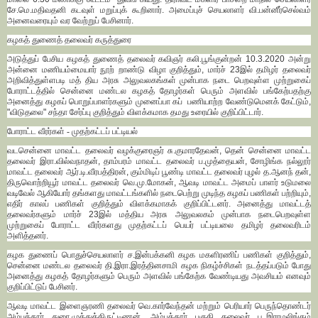
சே.மெ.மதிவதனி கடவுள் மறுப்புக் கூறினார். அமைப்புச் செயலாளர் வி.பன்னீர்செல்வம்
அனைவரையும் வர வேற்றுப் பேசினார்.
கழகத் துணைத் தலைவர் கருத்துரை
அடுத்துப் பேசிய கழகத் துணைத் தலைவர் கவிஞர் கலி.பூங்குன்றன் 10.3.2020 அன்று
அன்னை மணியம்மையார் நூற் றாண்டு விழா குறித்தும், மார்ச் 23இல் தமிழர் தலைவர்
அறிவித்துள்ளபடி மத் திய அரசு அலுவலகங்கள் முன்பாக நடை பெறவுள்ள முற்றுகைப்
போராட்டத்தில் சென்னை மண்டல கழகத் தோழர்கள் பெரும் அளவில் பங்கேற்பதற்கு
அனைத்து கழகப் பொறுப்பாளர்களும் முனைப்பா கப் பணியாற்ற வேண்டுமெனக் கேட்டும்,
"விடுதலை" சந்தா சேர்ப்பு குறித்தும் விளக்கமாக தமது உரையில் குறிப்பிட்டார்.
போராட்ட வீரர்கள் - முதற்கட்டப் பட்டியல்
வடசென்னை மாவட்ட தலைவர் வழக்குரைஞர் சு.குமாரதேவன், தென் சென்னை மாவட்ட
தலைவர் இரா.வில்வநாதன், தாம்பரம் மாவட்ட தலைவர் ப.முத்தையன், சோழிங்க நல்லூர்
மாவட்ட தலைவர் ஆர்.டி.வீரபத்திரன், கும்மிடிப் பூண்டி மாவட்ட தலைவர் புழல் த.ஆனந் தன்,
திருவொற்றியூர் மாவட்ட தலைவர் வெ.மு.மோகன், ஆவடி மாவட்ட அமைப் பாளர் உடுமலை
வடிவேல் ஆகியோர் தங்களது மாவட்டங்களில் நடைபெற்று முடிந்த கழகப் பணிகள் பற்றியும்,
எதிர் காலப் பணிகள் குறித்தும் விளக்கமாகக் குறிப்பிட்டனர். அனைத்து மாவட்டத்
தலைவர்களும் மார்ச் 23இல் மத்திய அரசு அலுவலகம் முன்பாக நடைபெறவுள்ள
முற்றுகைப் போராட்ட வீரர்களது முதற்கட்டப் பெயர் பட்டியலை தமிழர் தலைவரிடம்
அளித்தனர்.
கழக துணைப் பொதுச்செயலாளர் ச.இன்பக்கனி கழக மகளிரணிப் பணிகள் குறித்தும்,
சென்னை மண்டல தலைவர் தி.இரா.இரத்தினசாமி கழக நிகழ்ச்சிகள் நடத்தப்படும் போது
அனைத்து கழகத் தோழர்களும் பெரும் அளவில் பங்கேற்க வேண்டியது அவசியம் எனவும்
குறிப்பிட்டுப் பேசினர்.
ஆவடி மாவட்ட இளைஞரணி தலைவர் வெ.கார்வேந்தன் மற்றும் பெரியார் பெருந்தொண்டர்
அம்பத்தூர் துரை.முத்துக்கிருட்டிணன், அம்பத்தூர் பகுதி தலைவர் பூ.இராமலிங்கம்