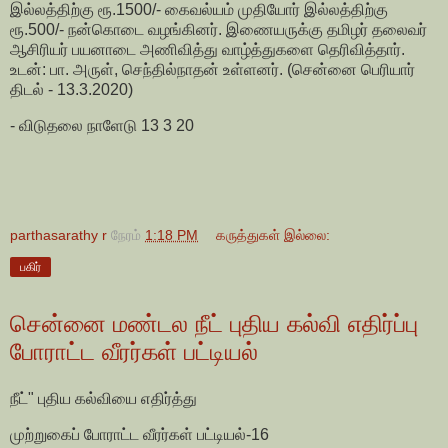
இல்லத்திற்கு ரூ.1500/- கைவல்யம் முதியோர் இல்லத்திற்கு
ரூ.500/- நன்கொடை வழங்கினர். இணையருக்கு தமிழர் தலைவர்
ஆசிரியர் பயனாடை அணிவித்து வாழ்த்துகளை தெரிவித்தார்.
உடன்: பா. அருள், செந்தில்நாதன் உள்ளனர். (சென்னை பெரியார்
திடல் - 13.3.2020)
- விடுதலை நாளேடு 13 3 20
parthasarathy r
நேரம்
1:18 PM
கருத்துகள் இல்லை:
பகிர்
சென்னை மண்டல நீட் புதிய கல்வி எதிர்ப்பு
போராட்ட வீரர்கள் பட்டியல்
நீட்" புதிய கல்வியை எதிர்த்து
முற்றுகைப் போராட்ட வீரர்கள் பட்டியல்-16