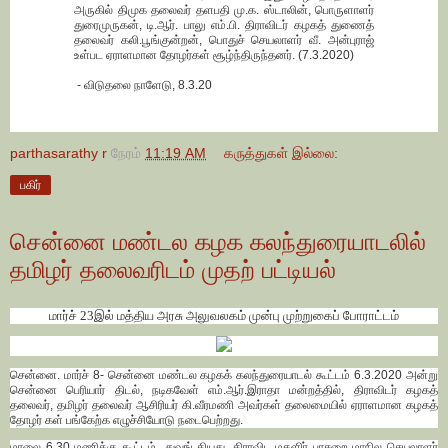
அருகில் திமுக தலைவர் தளபதி மு.க. ஸ்டாலின், பொருளாளர்
துரைமுருகன், டி.ஆர். பாலு எம்.பி. திராவிடர் கழகத் துணைத்
தலைவர் கலி.பூங்குன்றன், பொதுச் செயலாளர் வீ. அன்புராஜ்
உள்பட ஏராளமான தோழர்கள் சூழ்ந்திருந்தனர். (7.3.2020)
- விடுதலை நாளேடு, 8.3.20
parthasarathy r
நேரம்
11:19 AM
கருத்துகள் இல்லை:
பகிர்
சென்னை மண்டல கழக கலந்துரையாடலில்
தமிழர் தலைவரிடம் முதற் பட்டியல்
மார்ச் 23இல் மத்திய அரசு அலுவலகம் முன்பு முற்றுகைப் போராட்டம்
சென்னை. மார்ச் 8- சென்னை மண்டல கழகக் கலந்துரையாடல் கூட்டம் 6.3.2020 அன்று
சென்னை பெரியார் திடல், நடிகவேள் எம்.ஆர்.இராதா மன்றத்தில், திராவிடர் கழகத்
தலைவர், தமிழர் தலைவர் ஆசிரியர் கி.வீரமணி அவர்கள் தலைமையில் ஏராளமான கழகத்
தோழர் கள் பங்கேற்க எழுச்சியோடு நடைபெற்றது.
மாலை 6.30 மணிக்கு கூட்டம் துவங் கியது. திராவிட மகளிர் பாசறை மாநில செயலாளர்