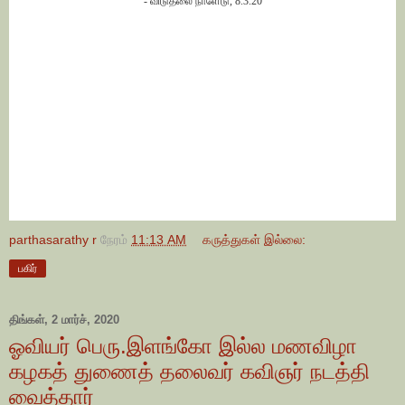
- விடுதலை நாளேடு, 8.3.20
parthasarathy r
நேரம்
11:13 AM
கருத்துகள் இல்லை:
பகிர்
திங்கள், 2 மார்ச், 2020
ஓவியர் பெரு.இளங்கோ இல்ல மணவிழா
கழகத் துணைத் தலைவர் கவிஞர் நடத்தி
வைத்தார்