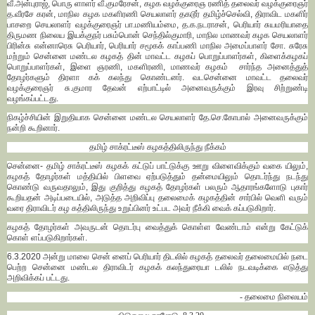
வீ.அன்புராஜ், பொரு ளாளர் வீ.குமரேசன், கழக வழக்குரைஞ ரணித் தலைவர் வழக்குரைஞர்
த.வீரசே கரன், மாநில கழக மகளிரணி செயலாளர் தகடூர் தமிழ்ச்செல்வி, திராவிட மகளிர்
பாசறை செயலாளர் வழக்குரைஞர் பா.மணியம்மை, த.க.நடராசன், பெரியார் சுயமரியாதை
திருமண நிலைய இயக்குநர் பசும்பொன் செந்தில்குமாரி, மாநில மாணவர் கழக செயலாளர்
பிரின்சு என்னாரெசு பெரியார், பெரியார் சமூகக் காப்பணி மாநில அமைப்பாளர் சோ. சுரேசு
மற்றும் சென்னை மண்டல கழகத் தின் மாவட்ட கழகப் பொறுப்பாளர்கள், கிளைக்கழகப்
பொறுப்பாளர்கள், இளை ஞரணி, மகளிரணி, மாணவர் கழகம் சார்ந்த அனைத்துத்
தோழர்களும் திரளா கக் கலந்து கொண்டனர். வடசென்னை மாவட்ட தலைவர்
வழக்குரைஞர் சு.குமார தேவன் எற்பாட்டில் அனைவருக்கும் இரவு சிற்றுண்டி
வழங்கப்பட்டது.
நிகழ்ச்சியின் இறுதியாக சென்னை மண்டல செயலாளர் தே.செ.கோபால் அனைவருக்கும்
நன்றி கூறினார்.
தமிழ் சாக்ரட்டீஸ் கழகத்திலிருந்து நீக்கம்
சென்னை- தமிழ் சாக்ரட்டீஸ் கழகக் கட்டுப் பாட்டுக்கு ஊறு விளைவிக்கும் வகை யிலும்,
கழகத் தோழர்கள் மத்தியில் பிளவை ஏற்படுத்தும் தன்மையிலும் தொடர்ந்து நடந்து
கொண்டு வருவதாலும், இது குறித்து கழகத் தோழர்கள் பலரும் ஆதாரங்களோடு புகார்
கூறியதன் அடிப்படையில், அடுத்த அறிவிப்பு தலைமைக் கழகத்தின் சார்பில் வெளி வரும்
வரை திராவிடர் கழ கத்திலிருந்து உறுப்பினர் உட்பட அவர் நீக்கி வைக் கப்படுகிறார்.
கழகத் தோழர்கள் அவருடன் தொடர்பு வைத்துக் கொள்ள வேண்டாம் என்று கேட்டுக்
கொள் ளப்படுகிறார்கள்.
6.3.2020 அன்று மாலை சென் னைப் பெரியார் திடலில் கழகத் தலைவர் தலைமையில் நடை
பெற்ற சென்னை மண்டல திராவிடர் கழகக் கலந்துரையா டலில் நடவடிக்கை எடுத்து
அறிவிக்கப் பட்டது.
- தலைமை நிலையம்