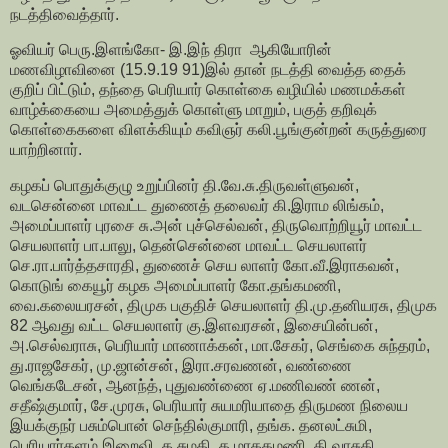
நடத்திவைத்தார்.
ஓவியர் பெரு.இளங்கோ- இ.இந் திரா ஆகியோரின்
மணவிழாவினை (15.9.19 91)இல் தான் நடத்தி வைத்த தைக்
குறிப் பிட்டும், தந்தை பெரியார் கொள்கை வழியில் மணமக்கள்
வாழ்க்கையை அமைத்துக் கொள்ளு மாறும், பகுத் தறிவுக்
கொள்கைகளை விளக்கியும் கவிஞர் கலி.பூங்குன்றன் கருத்துரை
யாற்றினார்.
கழகப் பொதுக்குழு உறுப்பினர் தி.வே.சு.திருவள்ளுவன்,
வடசென்னை மாவட்ட துணைத் தலைவர் கி.இராம லிங்கம்,
அமைப்பாளர் புரசை சு.அன் புச்செல்வன், திருவொற்றியூர் மாவட்ட
செயலாளர் பா.பாலு, தென்சென்னை மாவட்ட செயலாளர்
செ.ரா.பார்த்தசாரதி, துணைச் செய லாளர் கோ.வீ.இராகவன்,
கொடுங் கையூர் கழக அமைப்பாளர் கோ.தங்கமணி,
வை.கலையரசன், திமுக பகுதிச் செயலாளர் தி.மு.தனியரசு, திமுக
82 ஆவது வட்ட செயலாளர் கு.இளவரசன், இசையின்பன்,
அ.செல்வராசு, பெரியார் மாணாக்கன், மா.சேகர், செங்கை சுந்தரம்,
து.ராஜசேகர், மு.ஜான்சன், இரா.சரவணன், வண்ணை
வெங்கடேசன், ஆனந்த், புதுவண்ணை ஏ.மணிவண் ணன்,
சதீஷ்குமார், சே.முரசு, பெரியார் சுயமரியாதை திருமண நிலைய
இயக்குநர் பசும்பொன் செந்தில்குமாரி, தங்க. தனலட்சுமி,
பெரியார்களம் இறைவி, க.சுமதி, த.மரகதமணி, தி.வாசுகி,