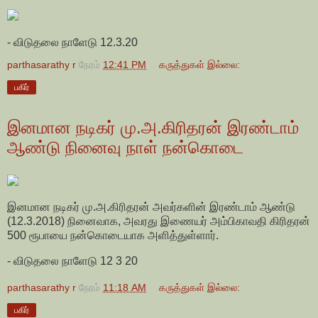
- விடுதலை நாளேடு 12.3.20
parthasarathy r
நேரம்
12:41 PM
கருத்துகள் இல்லை:
பகிர்
இனமான நடிகர் மு.அ.கிரிதரன் இரண்டாம்
ஆண்டு நினைவு நாள் நன்கொடை
இனமான நடிகர் மு.அ.கிரிதரன் அவர்களின் இரண்டாம் ஆண்டு
(12.3.2018) நினைவாக, அவரது இணையர் அம்பிகாவதி கிரிதரன்
500 ரூபாயை நன்கொடையாக அளித்துள்ளார்.
- விடுதலை நாளேடு 12 3 20
parthasarathy r
நேரம்
11:18 AM
கருத்துகள் இல்லை:
பகிர்