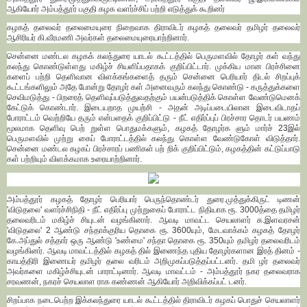
ஆகியோர் அம்பத்தூர் பகுதி கழக வளர்ச்சிப் பற்றி எடுத்துக் கூறினர்
கழகத் தலைவர் தலைமையுரை நிறைவாக திராவிடர் கழகத் தலைவர் தமிழர் தலைவர்
ஆசிரியர் கி.வீரமணி அவர்கள் தலைமையுரையாற்றினார்.
சென்னை மண்டல கழகக் கலந்துரை யாடல் கூட்டத்தில் பெருமளவில் தோழர் கள் வந்து
கலந்து கொண்டுள்ளது மகிழ்ச் சியளிப்பதாகக் குறிப்பிட்டார். முக்கிய மான பிரச்சினை
களைப் பற்றி தெளிவான விளக்கங்களைத் தரும் சென்னை பெரியார் திடல் சிறப்புக்
கூட்டங்களிலும் அதே போன்று தோழர் கள் அனைவரும் கலந்து கொண்டு - கருத்துக்களை
செவிமடுத்து - பிறரைத் தெளிவுப்படுத்துவதற்கும் பயன்படுத்திக் கொள்ள வேண்டுமெனக்
கேட்டுக் கொண்டார். இடையறாத முயற்சி - அதன் அடிப்படையிலான இடைவிடாதப்
போராட்டம் வெற்றியே தரும் என்பதைக் குறிப்பிட்டு - நீட் எதிர்ப்புப் பிரச்சார தொடர் பயணம்
மூலமாக தெளிவு பெற் றுள்ள பொதுமக்களும், கழகத் தோழர்க ளும் மார்ச் 23இல்
பெருமளவில் முற்று கைப் போராட்டத்தில் கலந்து கொள்ள வேண்டுகோள் விடுத்தார்.
சென்னை மண்டல கழகப் பிரச்சாரப் பணிகள் பற் றிக் குறிப்பிட்டும், கழகத்தின் கட்டுப்பாடு
கள் பற்றியும் விளக்கமாக உரையாற்றினார்.
அம்பத்தூர் கழகத் தோழர் பெரியார் பெருந்தொண்டர் துரை.முத்துக்கிருட் டிணன்
'விடுதலை' வளர்ச்சிநிதி - நீட் எதிர்ப்பு முற்றுகைப் போராட்ட நிதியாக ரூ. 3000த்தை தமிழர்
தலைவரிடம் மகிழ்ச் சியுடன் வழங்கினார். ஆவடி மாவட்ட செயலாளர் க.இளவரசன்
'விடுதலை' 2 ஆண்டு சந்தாக்குரிய தொகை ரூ. 3600யும், மேடவாக்கம் கழகத் தோழர்
கே.அப்துல் சத்தார் ஒரு ஆண்டு 'உண்மை' சந்தா தொகை ரூ. 350யும் தமிழர் தலைவரிடம்
வழங்கினர். ஆவடி மாவட்டத்தில் கழகத் தில் இணைந்த புதிய தோழர்களான இரத் தினம் -
காயத்திரி இணையர் தமிழர் தலை வரிடம் அறிமுகப்படுத்தப்பட்டனர். தமி ழர் தலைவர்
அவர்களை மகிழ்ச்சியுடன் பாராட்டினார். ஆவடி மாவட்டம் - அம்பத்தூர் நகர தலைவராக
சரவணன், நகரச் செயலாள ராக கண்ணன் ஆகியோர் அறிவிக்கப்பட் டனர்.
சிறப்பாக நடைபெற்ற இக்கலந்துரை யாடல் கூட்டத்தில் திராவிடர் கழகப் பொதுச் செயலாளர்