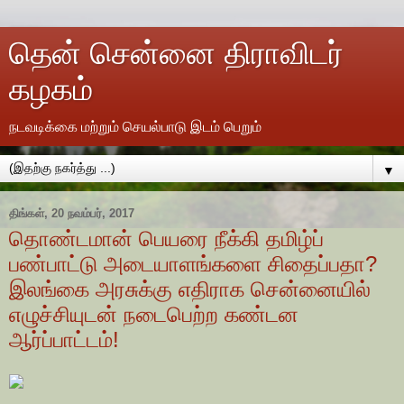
தென் சென்னை திராவிடர்
கழகம்
நடவடிக்கை மற்றும் செயல்பாடு இடம் பெறும்
▼
திங்கள், 20 நவம்பர், 2017
தொண்டமான் பெயரை நீக்கி தமிழ்ப்
பண்பாட்டு அடையாளங்களை சிதைப்பதா?
இலங்கை அரசுக்கு எதிராக சென்னையில்
எழுச்சியுடன் நடைபெற்ற கண்டன
ஆர்ப்பாட்டம்!