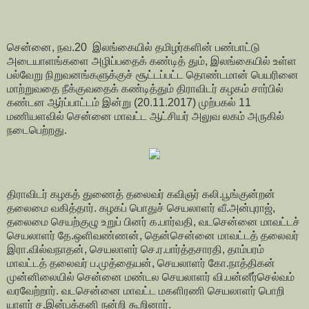
சென்னை, நவ.20 இலங்கையில் தமிழர்களின் பண்பாட்டு
அடையாளங்களை அழிப்பதைக் கண்டித் தும், இலங்கையில் உள்ள
பல்வேறு நிறுவனங்களுக்குச் சூட்டப்பட்ட தொண்டமான் பெயரினை
மாற்றுவதை நீக்குவதைக் கண்டித்தும் திராவிடர் கழகம் சார்பில்
கண்டன ஆர்ப்பாட்டம் இன்று (20.11.2017) முற்பகல் 11
மணியளவில் சென்னை மாவட்ட ஆட்சியர் அலுவ லகம் அருகில்
நடைபெற்றது.
திராவிடர் கழகத் துணைத் தலைவர் கவிஞர் கலி.பூங்குன்றன்
தலைமை வகித்தார். கழகப் பொதுச் செயலாளர் வீ.அன்புராஜ்,
தலைமை செயற்குழு உறுப் பினர் க.பார்வதி, வடசென்னை மாவட்டச்
செயலாளர் தே.ஒளிவண்ணன், தென்சென்னை மாவட்டத் தலைவர்
இரா.வில்வநாதன், செயலாளர் செ.ர.பார்த்தசாரதி, தாம்பரம்
மாவட்டத் தலைவர் ப.முத்தையன், செயலாளர் கோ.நாத்திகன்
முன்னிலையில் சென்னை மண்டல செயலாளர் வி.பன்னீர்செல்வம்
வரவேற்றார். வடசென்னை மாவட்ட மகளிரணி செயலாளர் பொறி
யாளர் ச.இன்பக்கனி நன்றி கூறினார்.