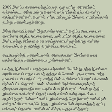
2009 இனப்படுகொலைக்குப்பிறகு, ஒரு மாற்று அரசாங்கம்
வந்தால்கூட, அந்த மாற்று அரசால் மாற் றங்கள் ஏற்படும் என்று
எதிர்பார்த்தார்கள். ஆனால், எந்த மாற்றமும் இல்லை. ஏமாற்றம்தான்
நடந்து கொண்டிருக்கிறது.
இந்த நிலையில்தான் இதுபோன்ற தொடர் அழிப்பு வேலைகளை,
கலாச்சார அழிப்பு வேலைகளை, பண் பாட்டு அழிப்பு வேலைகளை
இன்றைக்கு சிங்கள அரசு செய்துகொண்டிருக்கிறது என்கிற
நிலையில், அது தடுத்து நிறுத்தப்பட வேண்டும்.
சவுமியமூர்த்தி தொண்டமான், அமைதியான இலங்கை மலர
மதச்சார்பற்ற கொள்கையை முன்வைத்தார்.
பவுத்த, இஸ்லாமிய மதத்தலைவர்களின் பிடியில் இருந்த இலங்கை
அரசியலை பொதுவுடமைத் தத்துவம் கொண்ட குடியரசாக மாற்ற
முனைப்புடன் பாடுபட்டார். காந்தியின் அகிம்சைப் போராட்டங்களால்
ஈர்க்கப்பட்ட தொண்டமான் மக்களின் பிரச்சினைகளுக்குத்
தீர்வுகான அமைதியான அரசியல் வழிப்போராட்டங்கள் நடத்திட,
இலங்கை காங்கிரஸ் தொழிலாளர் சங்கம் என்ற அமைப்பை
ஆரம்பித்தார். பின்னாட்களில் இலங்கைத் தொழிலாளர் காங்கிரஸ்
என்ற கட்சியாக உருப்பெற்றது. இலங்கையின் அனைத்துத் தரப்பு
மக்களும் தொண்டமானின் கட்சிக்கு ஆதரவளித்தனர்.