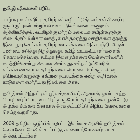
தமிழர் உரிமைகள் பறிப்பு
யாழ் நூலகம் எரிப்பு, தமிழர்கள் வழிபாட்டுத்தலங்கள் சிதைப்பு,
குடியிருப்புகள் மற்றும் விவசாய நிலங்களை ராணுவம்
ஆக்கிரமித்தல், வடகிழக்கு மற்றும் மலையக தமிழர்களுக்கு
கிடைக்கும் மின்சார வசதி, போக்குவரத்து வசதிகளை தடுத்து
இடையூறு செய்தல், தமிழர் ஊடகங்களை அச்சுறுத்தி, அதன்
பணியை தடுத்து நிறுத்துவது, தமிழ் ஊடகவியாளர்களைக்
கொலைசெய்வது, தமிழக இளைஞர்களை வெள்ளைவேனில்
கடத்திச்சென்று கொலைசெய்வது. உள்நாட்டுப்போரில்
லட்சக்கணக்கான தமிழர்களை கொலை செய்தது, அதை
தீவிரவாதிகளுக்கு எதிரான நடவடிக்கை என்று கூறி உலக
நாடுகளை ஏமற்றியது இலங்கை அரசு.
தமிழர்கள் அந்நாட்டின் பூர்வக்குடியினர். ஆனால், ஒண்ட வந்த
பிடாரி ஊர்ப்பிடாரியை விரட்டியதுபோல், தமிழர்களை பூண்டோடு
அழிக்க சிங்கள இனவாத அரசு திட்டமிட்டு அழிப்பு வேலைகளை
செய்துவருகிறது.
2009 தமிழின ஒழிப்பில் ஈடுபட்ட இலங்கை அரசில் தமிழர்கள்
வௌ¢ளை வேனில் கடப்பட்டு, காணாமற்போனவர்களாக
ஆக்கப்பட்டார்கள்