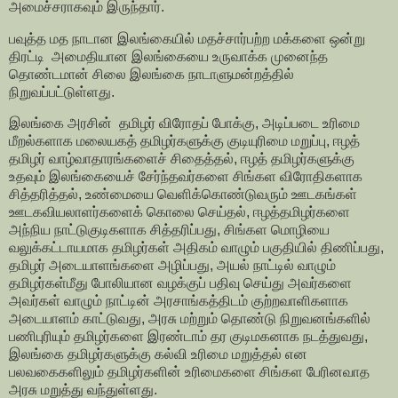
அமைச்சராகவும் இருந்தார்.
பவுத்த மத நாடான இலங்கையில் மதச்சார்பற்ற மக்களை ஒன்று
திரட்டி அமைதியான இலங்கையை உருவாக்க முனைந்த
தொண்டமான் சிலை இலங்கை நாடாளுமன்றத்தில்
நிறுவப்பட்டுள்ளது.
இலங்கை அரசின் தமிழர் விரோதப் போக்கு, அடிப்படை உரிமை
மீறல்களாக மலையகத் தமிழர்களுக்கு குடியுரிமை மறுப்பு, ஈழத்
தமிழர் வாழ்வாதாரங்களைச் சிதைத்தல், ஈழத் தமிழர்களுக்கு
உதவும் இலங்கையைச் சேர்ந்தவர்களை சிங்கள விரோதிகளாக
சித்தரித்தல், உண்மையை வெளிக்கொண்டுவரும் ஊடகங்கள்
ஊடகவியலாளர்களைக் கொலை செய்தல், ஈழத்தமிழர்களை
அந்நிய நாட்டுகுடிகளாக சித்தரிப்பது, சிங்கள மொழியை
வலுக்கட்டாயமாக தமிழர்கள் அதிகம் வாழும் பகுதியில் திணிப்பது,
தமிழர் அடையாளங்களை அழிப்பது, அயல் நாட்டில் வாழும்
தமிழர்கள்மீது போலியான வழக்குப் பதிவு செய்து அவர்களை
அவர்கள் வாழும் நாட்டின் அரசாங்கத்திடம் குற்றவாளிகளாக
அடையாளம் காட்டுவது, அரசு மற்றும் தொண்டு நிறுவனங்களில்
பணிபுரியும் தமிழர்களை இரண்டாம் தர குடிமகனாக நடத்துவது,
இலங்கை தமிழர்களுக்கு கல்வி உரிமை மறுத்தல் என
பலவகைகளிலும் தமிழர்களின் உரிமைகளை சிங்கள பேரினவாத
அரசு மறுத்து வந்துள்ளது.