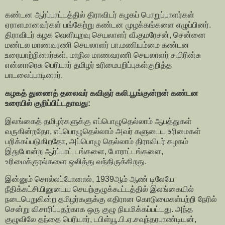
கண்டன ஆர்ப்பாட்டத்தில் திராவிடர் கழகப் பொறுப்பாளர்கள்
ஏராளமானவர்கள் பங்கேற்று கண்டன முழக்கங்களை எழுப்பினர்.
திராவிடர் கழக வெளியுறவு செயலாளர் வீ.குமரேசன், சென்னை
மண்டல மாணவரணி செயலாளர் பா.மணியம்மை கண்டன
உரையாற்றினார்கள். மாநில மாணவரணி செயலாளர் ச.பிரின்சு
என்னாரெசு பெரியார் தமிழர் உரிமைபறிப்புகள்குறித்த
பாடலைப்பாடினார்.
கழகத் துணைத் தலைவர் கவிஞர் கலி.பூங்குன்றன் கண்டன
உரையில் குறிப்பிட்டதாவது:
இலங்கைத் தமிழர்களுக்கு எப்பொழுதெல்லாம் ஆபத்துகள்
வருகின்றதோ, எப்பொழுதெல்லாம் அவர் களுடைய உரிமைகள்
பறிக்கப்படுகிறதோ, அப்பொழு தெல்லாம் திராவிடர் கழகம்
இதுபோன்ற ஆர்ப்பாட் டங்களை, போராட்டங்களை,
உரிமைக்குரல்களை ஒலித்து வந்திருக்கிறது.
இன்னும் சொல்லப்போனால், 1939ஆம் ஆண் டிலேயே
நீதிக்கட்சியினுடைய செயற்குழுக்கூட்டத்தில் இலங்கையில்
நடைபெறுகின்ற தமிழர்களுக்கு எதிரான கொடுமைகள்பற்றி நேரில்
சென்று விசாரிப்பதற்காக ஒரு குழு நியமிக்கப்பட்டது. அந்த
குழுவிலே தந்தை பெரியார், டபிள்யூ.பி.ஏ.சவுந்தரபாண்டியன்,