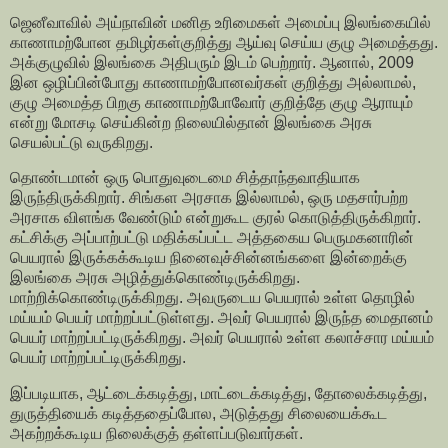
ஜெனீவாவில் அய்நாவின் மனித உரிமைகள் அமைப்பு இலங்கையில்
காணாமற்போன தமிழர்கள்குறித்து ஆய்வு செய்ய குழு அமைத்தது.
அக்குழுவில் இலங்கை அதிபரும் இடம் பெற்றார். ஆனால், 2009
இன ஒழிப்பின்போது காணாமற்போனவர்கள் குறித்து அல்லாமல்,
குழு அமைத்த பிறகு காணாமற்போவோர் குறித்தே குழு ஆராயும்
என்று மோசடி செய்கின்ற நிலையில்தான் இலங்கை அரசு
செயல்பட்டு வருகிறது.
தொண்டமான் ஒரு பொதுவுடைமை சித்தாந்தவாதியாக
இருந்திருக்கிறார். சிங்கள அரசாக இல்லாமல், ஒரு மதசார்பற்ற
அரசாக விளங்க வேண்டும் என்றுகூட குரல் கொடுத்திருக்கிறார்.
கட்சிக்கு அப்பாற்பட்டு மதிக்கப்பட்ட அத்தகைய பெருமகனாரின்
பெயரால் இருக்கக்கூடிய நினைவுச்சின்னங்களை இன்றைக்கு
இலங்கை அரசு அழித்துக்கொண்டிருக்கிறது.
மாற்றிக்கொண்டிருக்கிறது. அவருடைய பெயரால் உள்ள தொழில்
மய்யம் பெயர் மாற்றப்பட்டுள்ளது. அவர் பெயரால் இருந்த மைதானம்
பெயர் மாற்றப்பட்டிருக்கிறது. அவர் பெயரால் உள்ள கலாச்சார மய்யம்
பெயர் மாற்றப்பட்டிருக்கிறது.
இப்படியாக, ஆட்டைக்கடித்து, மாட்டைக்கடித்து, தோலைக்கடித்து,
துருத்தியைக் கடித்ததைப்போல, அடுத்தது சிலையைக்கூட
அகற்றக்கூடிய நிலைக்குத் தள்ளப்படுவார்கள்.