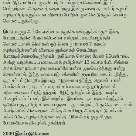
என்.ஆர்.சாமியப்ப முதலியார் போன்றவர்களெல்லாம் இடம்
பெற்றார்கள். அதனைத் தொடர்ந்து இன்று வரை திராவிடர் கழகம்
ஈழத்தமிழர்களுக்கான உரிமைப் போரின் முன்னெடுத்துச் சென்று
கொண்டிருக்கிறது.
இப்பொழுது அங்கே என்ன நடந்துகொண்டிருக்கிறது? இந்த
போராட்டத்தின் நோக்கமென்ன என்றால், சவுமியமூர்த்தி
தொண்டமான் அவர்கள் ஓர் அரை நூற்றாண்டு காலம்
ஈழத்தமிழர்களின் உரிமைகளுக்காகத் தொடர்ந்து
போராடிக்கொண்டிருந்தவர். குறிப்பாக சொல்ல வேண்டுமென்றால்,
அங்கு வாழக்கூடிய மலையகத் தமிழர்கள் 13 லட்சம் பேர். சிங்கள
அரசு சேன நாயகா தலைமையிலே என்ன முடிவெடுத்தது என்று
சொன்னால், இந்த மலைவாழ் மக்களின் குடியுரிமையைப் பறித்து,
ஒரு சட்டம் நிறைவேற்றியது. அதனை எதிர்த்து தொண்டமான்
அவர்கள் போராடி, எட்டரை லட்சம் மலையகத் தமிழர்களின்
உரிமைகளை மீட்டுத் தந்தார். மீதித் தமிழர்கள் இந்தியாவுக்கு
அழைக் கப்பட்டனர். இன்றைக்கு இலங்கை நாடாளுமன்றத்தில்
ஒரேயொரு தமிழர் சிலை யாருடையது என்றால், அது தொண்டமான்
அவர்களின் சிலைதான். அந்த அளவிற்கு அந்த நாட்டு மக்கள்
மத்தியிலே, ஈழத்தமிழர்கள் மத்தி யிலே அவர் ஒரு சிறந்த
போராளியாக திகழ்ந்திருக்கிறார்.
2009 இனப்படுகொலை