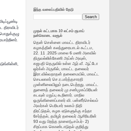
இந்த வலைப்பதிவில் தேடு
மிடிப்பூண்டி
 திராவிடர்
முதல் கட்டமாக 10 லட்சம் ரூபாய்
 பொதுக்குழு
நன்கொடை வசூல்
யாற்றினர்.
தென் சென்னை மாவட்ட திராவிடர்
கழகத்தின் கலந்துரையாடல் கூட்டம,
22. 11 .2025 மாலை 6 மணி அளவில்
திருவல்லிக்கேணி அய்ஸ் அவுஸ்,
கஜபதி தெருவில் உள்ள ஆர்.வீ. ஆட்டோ
ுங்கிள்ளி,
ஒர்க்ஸ் அருகில், மாவட்ட தலைவர்
இரா.வில்வநாதன் தலைமையில், மாவட்ட
செயலாளர் செ.ர.பார்த்தசாரதி
முன்னிலையிலும் நடைபெற்றது. மாவட்ட
துணைத் தலைவர் மு.சண்முகப்பிரியன்
கடவுள் மறுப்பு கூறினார். மாநில
ஒருங்கிணைப்பாளர் வி. பன்னீர்செல்வம்
அவர்கள் பெரியார் உலகம் நிதி
திரட்டுதல், கழக ஏடுகளுக்கு சந்தா
சேர்த்தல், தமிழர் தலைவர் ஆசிரியரின்
93 வது பிறந்த நாளை(டிசம்பர்- 2)
சிறப்பாக கொண்டாடுதல் குறித்து