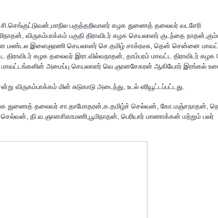
ி.செங்குட்டுவன்,
மாநில பகுத்தறிவாளர் கழக துணைத் தலைவர் வடசேரி
மிநாதன்,
விருகம்பாக்கம் பகுதி திராவிடர் கழக செயலாளர் குடந்தை நாதன்,
கும்
ென்னை மண்டல இளைஞரணி
செயலாளர்
செ.தமிழ் சாக்ரடீசு,
தென் சென்னை மாவட்ட
 திராவிடர் கழக
தலைவர் இரா.வில்வநாதன்,
தாம்பரம் மாவட்ட திராவிடர் கழக
ு மாவட்டங்களின் அமைப்பு செயலாளர் வெ.ஞானசேகரன் ஆகியோர் இரங்கல் உரை
ென்று
விருகம்பாக்கம்
மின் சுடுகாடு அடைந்து, உடல் எரியூட்டப்பட்டது.
க துணைத் தலைவர் சா.தாமோதரன்,க.தமிழ்ச் செல்வன், கோ.மஞ்சநாதன், நெட
ச்செல்வன், தி.வ.ஞானசிகாமணி,பூமிநாதன், பெரியார் மாணாக்கன் மற்றும் பலர்