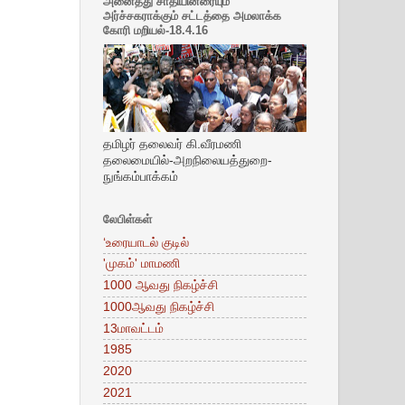
அனைத்து சாதியினரையும்
அர்ச்சகராக்கும் சட்டத்தை அமலாக்க
கோரி மறியல்-18.4.16
தமிழர் தலைவர் கி.வீரமணி
தலைமையில்-அறநிலையத்துறை-
நுங்கம்பாக்கம்
லேபிள்கள்
‘உரையாடல் குடில்
'முகம்' மாமணி
1000 ஆவது நிகழ்ச்சி
1000ஆவது நிகழ்ச்சி
13மாவட்டம்
1985
2020
2021