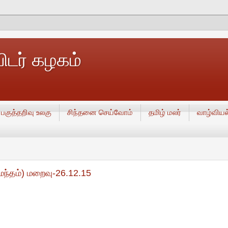
டர் கழகம்
பகுத்தறிவு உலகு
சிந்தனை செய்வோம்
தமிழ் மலர்
வாழ்வியல
மந்தம்) மறைவு-26.12.15