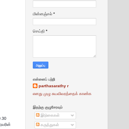
மின்னஞ்சல்
*
செய்தி
*
என்னைப் பற்றி
parthasarathy r
எனது முழு சுயவிவரத்தைக் காண்க
இதற்கு குழுசேரவும்
இடுகைகள்
9.30
அவரின்
கருத்துகள்