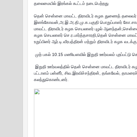
தலைமையில் இரங்கல் கூட்டம் நடைபெற்றது
தென் சென்னை மாவட்ட திராவிடர் கழக துணைத் தலைவர் ச
இளங்கோவன்
,
அ.இ.அ.தி.மு.க.பகுதி பொறுப்பாளர் கோ.சா
மாவட்ட திராவிடர் கழக செயலாளர் புழல் ஆனந்தன்,ச
கழக
செயலாளர் செ.ர.பார்த்தசாரதி,
தென் சென்னை மாவட்ட
உறுப்பினர் ஆர்.டி.வீரபத்திரன்
மற்றும்
தி
ராவிடர் கழக வடக்க
முற் பகல் 10.15 மணியளவில் இறுதி ஊர்வலம் புறப்பட்டு ச
இறுதி ஊர்வலத்தில்
தென் சென்னை மாவட்ட திராவிடர் கழ
பட்டாளம் பன்னீர், சிவ.இரவிச்சந்திரன், தங்கவேல், தாமரை
கலந்துகொண்டனர்.