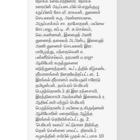
நோக்க உரையாற்றினார். நோக்க
உரையின் அடிப்படையில் பொதுக்குழு
உறுப்பினர் கோ.வீ. ராகவன், துணைச்
செயலாளர் கரு. அண்ணாமலை,
அரும்பாக்கம் சா. தாமோதரன், மயிலை
சோ.பாலு, எம்.டி. சி. சு.செல்வம்,
வெ.கண்ணன், இளைஞர் அணி
துணைத் தலைவர் அ.அன்பு, இளைஞர்
அணி துணைச் செயலாளர் இரா.
மாரிமுத்து, மந்தைவெளி எ.
பன்னீர்செல்வம், தரமணி ம.ராஜு
ஆகியோர் கருத்துகளை
எடுத்துரைத்தனர். கூட்டத்தில் கீழ்கண்ட
தீர்மானங்கள் நிறைவேற்றப்பட்டன. 1.
இரங்கல் தீர்மானம் கவியருவி ஈரோடு
தமிழன்பன், தாம்பரம் பெரியார்
பெருந்தொண்டர் தி.இரா.ரத்னசாமி,
இரத்தினசாமி அவர்களின் இணையர் ர.
ஆதிலட்சுமி மற்றும் பெரியார்
பெருந்தொண்டர் மயிலை ந.கிருஷ்ணன்
ஆகியோரின் மறைவிற்கு ஆழ்ந்த
இரங்கல் தெரிவிக்கப்பட்டது. 2.
'பெரியார் உலகம்' கட்டுமான நிதிக்கு
தென் சென்னை மாவட்ட திராவிடர்
கழகத்தின் சார்பில் முதல் கட்டமாக 10