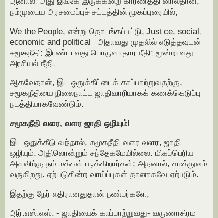
ஆனால், அது இங்கே இருக்கின்ற காரணத்தி னால்தான்,
நம்முடைய அரசமைப்புச் சட்டத்தின் முகப்புரையில்,
We the People, என்று தொடங்கப்பட்டு, Justice, social,
economic and political அதாவது முதலில் எடுத்தவுடன்
சமூகநீதி; இரண்டாவது பொருளாதார நீதி; மூன்றாவது
அரசியல் நீதி.
ஆகவேதான், இட ஒதுக்கீட்டைக் காப்பாற்றுவதற்கு,
சமூகநீதியை நிலைநாட்ட ஜாதிவாரியாகக் கணக்கெடுப்பு
நடத்தியாகவேண்டும்.
சமூகநீதி வளர, வளர ஜாதி ஒழியும்!
இட ஒதுக்கீடு வந்தால், சமூகநீதி வளர வளர, ஜாதி
ஒழியும். அதிலொன்றும் சந்தேகமேயில்லை. மிகப்பெரிய
அளவிற்கு நம் மக்கள் படிக்கிறார்கள்; அதனால், சமத்துவம்
வருகிறது. ஏற்படுகின்ற வாய்ப்புகள் தானாகவே ஏற்படும்.
இதற்கு நேர் எதிரானதுதான் நண்பர்களே,
ஆர்.எஸ்.எஸ். - ஜாதியைக் காப்பாற்றுவது- வருணாசிரம