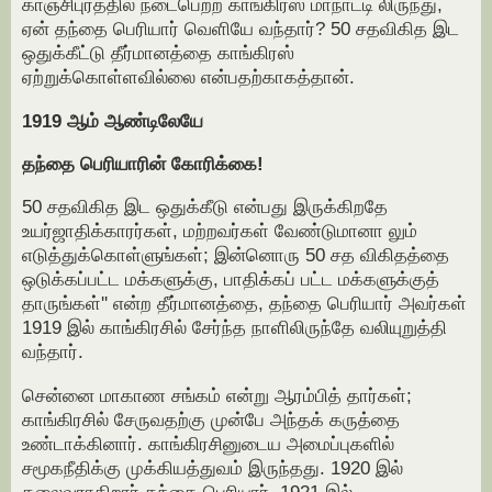
காஞ்சிபுரத்தில் நடைபெற்ற காங்கிரஸ் மாநாட்டி லிருந்து,
ஏன் தந்தை பெரியார் வெளியே வந்தார்? 50 சதவிகித இட
ஒதுக்கீட்டு தீர்மானத்தை காங்கிரஸ்
ஏற்றுக்கொள்ளவில்லை என்பதற்காகத்தான்.
1919 ஆம் ஆண்டிலேயே
தந்தை பெரியாரின் கோரிக்கை!
50 சதவிகித இட ஒதுக்கீடு என்பது இருக்கிறதே
உயர்ஜாதிக்காரர்கள், மற்றவர்கள் வேண்டுமானா லும்
எடுத்துக்கொள்ளுங்கள்; இன்னொரு 50 சத விகிதத்தை
ஒடுக்கப்பட்ட மக்களுக்கு, பாதிக்கப் பட்ட மக்களுக்குத்
தாருங்கள்'' என்ற தீர்மானத்தை, தந்தை பெரியார் அவர்கள்
1919 இல் காங்கிரசில் சேர்ந்த நாளிலிருந்தே வலியுறுத்தி
வந்தார்.
சென்னை மாகாண சங்கம் என்று ஆரம்பித் தார்கள்;
காங்கிரசில் சேருவதற்கு முன்பே அந்தக் கருத்தை
உண்டாக்கினார். காங்கிரசினுடைய அமைப்புகளில்
சமூகநீதிக்கு முக்கியத்துவம் இருந்தது. 1920 இல்
தலைவராகிறார் தந்தை பெரியார். 1921 இல்,