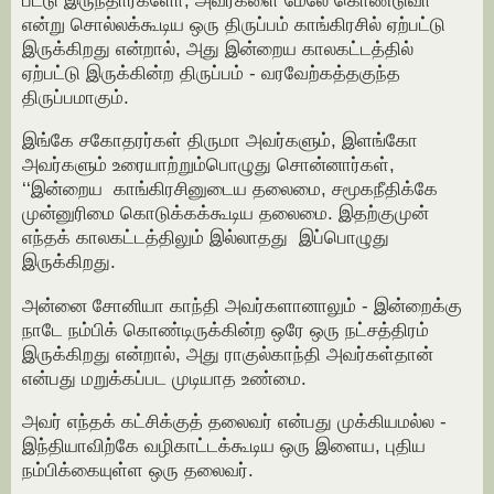
பட்டு இருந்தார்களோ, அவர்களை மேலே கொண்டுவா
என்று சொல்லக்கூடிய ஒரு திருப்பம் காங்கிரசில் ஏற்பட்டு
இருக்கிறது என்றால், அது இன்றைய காலகட்டத்தில்
ஏற்பட்டு இருக்கின்ற திருப்பம் - வரவேற்கத்தகுந்த
திருப்பமாகும்.
இங்கே சகோதரர்கள் திருமா அவர்களும், இளங்கோ
அவர்களும் உரையாற்றும்பொழுது சொன்னார்கள்,
‘‘இன்றைய காங்கிரசினுடைய தலைமை, சமூகநீதிக்கே
முன்னுரிமை கொடுக்கக்கூடிய தலைமை. இதற்குமுன்
எந்தக் காலகட்டத்திலும் இல்லாதது இப்பொழுது
இருக்கிறது.
அன்னை சோனியா காந்தி அவர்களானாலும் - இன்றைக்கு
நாடே நம்பிக் கொண்டிருக்கின்ற ஒரே ஒரு நட்சத்திரம்
இருக்கிறது என்றால், அது ராகுல்காந்தி அவர்கள்தான்
என்பது மறுக்கப்பட முடியாத உண்மை.
அவர் எந்தக் கட்சிக்குத் தலைவர் என்பது முக்கியமல்ல -
இந்தியாவிற்கே வழிகாட்டக்கூடிய ஒரு இளைய, புதிய
நம்பிக்கையுள்ள ஒரு தலைவர்.