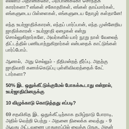
எல்லாம் அதானிக்கோ, அம்பானிக்கோ சொந்தக்
காரர்களா? எங்கள் சகோதரிகள், எங்கள் தாய்மார்கள்,
எங்களுடைய பிள்ளைகள், எங்களுடைய தோழர் கள்தானே!
எந்த உயர்ஜாதிக்காரன், எந்தப் பார்ப்பான், எந்த முன்னேறிய
ஜாதிக்காரன் - உயர்ஜாதி ஏழைகள் என்று
சொல்லுகிறார்களே, அவர்களில் யார் நூறு நாள் வேலைத்
திட்டத்தில் பணியாற்றுகிறார்கள் என்பதைக் காட்டுங்கள்
பார்ப்போம்.
ஆனால், அது செல்லும் - நீதிமன்றத் தீர்ப்பு. அதற்கு
ஜாதிவாரி கணக்கெடுப்பு புள்ளிவிவரத்தைக் கேட்
டார்களா?
50% இட ஒதுக்கீட்டுக்குமேல் போகக்கூடாது என்றால்,
உயர்ஜாதியினருக்கு
10 விழுக்காடு கொடுத்தது எப்படி?
69 சதவிகித இட ஒதுக்கீட்டிற்காக தமிழ்நாடு போராடி,
அதில் வெற்றி பெற்று - அதனை நிலைக்க வைத்து - 9
ஆவது அட்டவணை பாதுகாப்பில் வைத்த பிறகு, அதன்