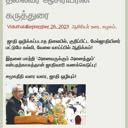
கருத்துரை
Viduthalai
September 26, 2023
ஆசிரியர் உரை,
கழகம்,
ஜாதி ஒழிக்கப்படாத நிலையில், குறிப்பிட்ட மேல்ஜாதியினர்
மட்டுமே கல்வி, வேலை வாய்ப்பில் ஆதிக்கம்!
இதனை மாற்றி ‘அனைவருக்கும் அனைத்தும்'
என்பதற்காகத்தான் ஜாதிவாரி கணக்கெடுப்பு!
சமூகநீதி வளர வளர, ஜாதி ஒழியும்!