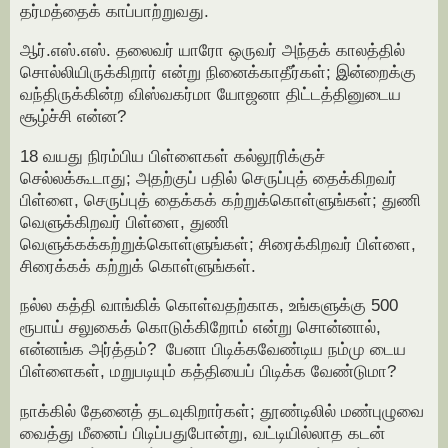
தர்மத்தைக் காப்பாற்றுவது.
ஆர்.எஸ்.எஸ். தலைவர் யாரோ ஒருவர் அந்தக் காலத்தில்
சொல்லியிருக்கிறார் என்று நினைக்காதீர்கள்; இன்றைக்கு
வந்திருக்கின்ற விஸ்வகர்மா யோஜனா திட்டத்தினுடைய
சூழ்ச்சி என்ன?
18 வயது நிரம்பிய பிள்ளைகள் கல்லூரிக்குச்
செல்லக்கூடாது; அதற்குப் பதில் செருப்புத் தைக்கிறவர்
பிள்ளை, செருப்புத் தைக்கக் கற்றுக்கொள்ளுங்கள்; துணி
வெளுக்கிறவர் பிள்ளை, துணி
வெளுக்கக்கற்றுக்கொள்ளுங்கள்; சிரைக்கிறவர் பிள்ளை,
சிரைக்கக் கற்றுக் கொள்ளுங்கள்.
நல்ல கத்தி வாங்கிக் கொள்வதற்காக, உங்களுக்கு 500
ரூபாய் சலுகைக் கொடுக்கிறோம் என்று சொன்னால்,
என்னங்க அர்த்தம்? பேனா பிடிக்கவேண்டிய நம்மு டைய
பிள்ளைகள், மறுபடியும் கத்தியைப் பிடிக்க வேண்டுமா?
நாக்கில் தேனைத் தடவுகிறார்கள்; தூண்டிலில் மண்புழுவை
வைத்து மீனைப் பிடிப்பதுபோன்று, வட்டியில்லாத கடன்