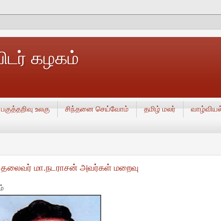
டர் கழகம்
பகுத்தறிவு உலகு
சிந்தனை செய்வோம்
தமிழ் மலர்
வாழ்வியல
த் தலைவர் மா.நடராசன் அவர்கள் மறைவு
ம்