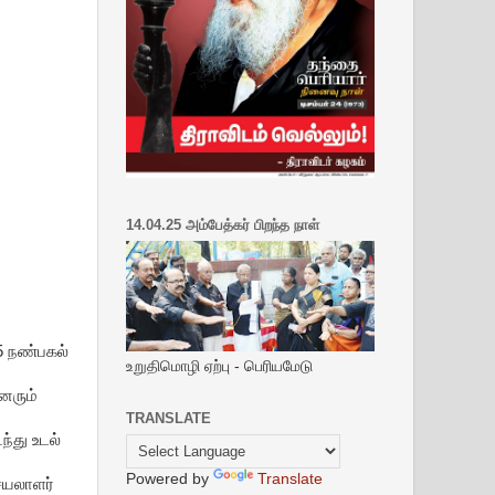
14.04.25 அம்பேத்கர் பிறந்த நாள்
5 நண்பகல்
உறுதிமொழி ஏற்பு - பெரியமேடு
னரும்
TRANSLATE
ந்து உடல்
Powered by
Translate
ெயலாளர்