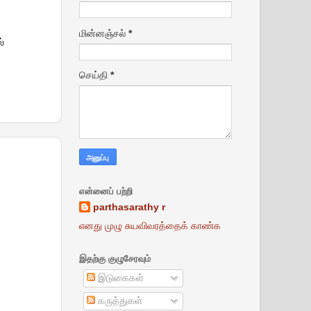
மின்னஞ்சல்
*
 
செய்தி
*
என்னைப் பற்றி
parthasarathy r
எனது முழு சுயவிவரத்தைக் காண்க
இதற்கு குழுசேரவும்
இடுகைகள்
கருத்துகள்