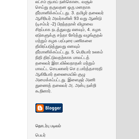
லட்சம் ரூபாய் நன்கொடை வசூல்
செய்து தருவதன ஒரு மனதாக
தீர்மானிக்கப்பட்டது. 3. தமிழர் தலைவர்
ஆசிரியர் அவர்களின் 93 வது ஆண்டு
(டிசம்பர் -2) பிறந்தநாள் விழாவை
சிறப்பாக நடத்துவது எனவும், 4. கழக
ஏடுகளுக்கு சந்தா சேர்த்து வழங்குதல்
மற்றும் கழக பரப்புரை பணிகளை
தீவிரப்படுத்துவது எனவும்
தீர்மானிக்கப்பட்டது. 5. பெரியார் உலகம்
நிதி திரட்டுவதற்காக மாவட்டத்
தலைவர் இரா.வில்வநாதன் மற்றும்
மாவட்ட செயலாளர் செ.ர.பார்த்தசாரதி
ஆகியோர் தலைமையில் குழு
அமைக்கப்பட்டது. இளைஞர் அணி
துணைத் தலைவர் அ. அன்பு நன்றி
கூறினார்.
தொடர்பு படிவம்
பெயர்