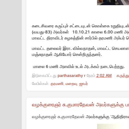
கடைசிவரை கருப்புச் சட்டையுடன் கொள்கை உறுதியுடன
(வயது-83) அவர்கள்
10.10.21
காலை
6.00 மணி அளவ
மாவட்ட திராவிடர் கழகத்தின் சார்பில் தரமணி அக்பர்
மாவட்ட தலைவர் இரா. வில்வநாதன், மாவட்ட செயலாள
மஞ்சுநாதன் ஆகியோர் சென்றிருந்தனர்.
மாலை 6 மணி அளவில் உடல் அடக்கம் நடைபெற்றது.
இடுகையிட்டது
parthasarathy r
நேரம்
2:02 AM
கருத்த
லேபிள்கள்:
தரமணி
,
மறைவு
,
ஜாபர்
வழக்குரைஞர் சு.குமாரதேவன் அவர்களுக்கு பா
அவர்களுக்கு 'ஆதிதிராவிட
வழக்குரைஞர் சு.குமாரதேவன்