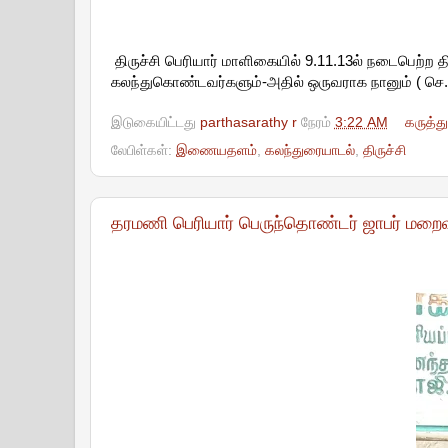
திருச்சி பெரியார் மாளிகையில் 9.11.13ல் நடைபெற்ற
கலந்துகொண்டவர்களும்-அதில் ஒருவராக நானும் ( செ.ர.
இடுகையிட்டது
parthasarathy r
நேரம்
3:22 AM
கருத்த
லேபிள்கள்:
இணையதளம்
,
கலந்துரையாடல்
,
திருச்சி
தரமணி பெரியார் பெருந்தொண்டர் ஜாபர் மறைவ