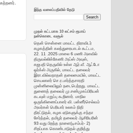
ேற்றனர்.
இந்த வலைப்பதிவில் தேடு
முதல் கட்டமாக 10 லட்சம் ரூபாய்
நன்கொடை வசூல்
தென் சென்னை மாவட்ட திராவிடர்
கழகத்தின் கலந்துரையாடல் கூட்டம,
22. 11 .2025 மாலை 6 மணி அளவில்
திருவல்லிக்கேணி அய்ஸ் அவுஸ்,
கஜபதி தெருவில் உள்ள ஆர்.வீ. ஆட்டோ
ஒர்க்ஸ் அருகில், மாவட்ட தலைவர்
இரா.வில்வநாதன் தலைமையில், மாவட்ட
செயலாளர் செ.ர.பார்த்தசாரதி
முன்னிலையிலும் நடைபெற்றது. மாவட்ட
துணைத் தலைவர் மு.சண்முகப்பிரியன்
கடவுள் மறுப்பு கூறினார். மாநில
ஒருங்கிணைப்பாளர் வி. பன்னீர்செல்வம்
அவர்கள் பெரியார் உலகம் நிதி
திரட்டுதல், கழக ஏடுகளுக்கு சந்தா
சேர்த்தல், தமிழர் தலைவர் ஆசிரியரின்
93 வது பிறந்த நாளை(டிசம்பர்- 2)
சிறப்பாக கொண்டாடுதல் குறித்து