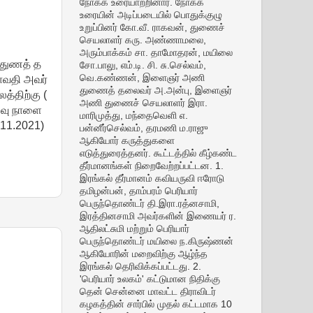
நோக்க உரையாற்றினார். நோக்க
உரையின் அடிப்படையில் பொதுக்குழு
உறுப்பினர் கோ.வீ. ராகவன், துணைச்
செயலாளர் கரு. அண்ணாமலை,
அரும்பாக்கம் சா. தாமோதரன், மயிலை
 துணத் த
சோ.பாலு, எம்.டி. சி. சு.செல்வம்,
வெ.கண்ணன், இளைஞர் அணி
ாவதி அவர்
துணைத் தலைவர் அ.அன்பு, இளைஞர்
த்திற்கு (
அணி துணைச் செயலாளர் இரா.
னைவு நாளை
மாரிமுத்து, மந்தைவெளி எ.
.11.2021)
பன்னீர்செல்வம், தரமணி ம.ராஜு
ஆகியோர் கருத்துகளை
எடுத்துரைத்தனர். கூட்டத்தில் கீழ்கண்ட
தீர்மானங்கள் நிறைவேற்றப்பட்டன. 1.
இரங்கல் தீர்மானம் கவியருவி ஈரோடு
தமிழன்பன், தாம்பரம் பெரியார்
பெருந்தொண்டர் தி.இரா.ரத்னசாமி,
இரத்தினசாமி அவர்களின் இணையர் ர.
ஆதிலட்சுமி மற்றும் பெரியார்
பெருந்தொண்டர் மயிலை ந.கிருஷ்ணன்
ஆகியோரின் மறைவிற்கு ஆழ்ந்த
இரங்கல் தெரிவிக்கப்பட்டது. 2.
'பெரியார் உலகம்' கட்டுமான நிதிக்கு
தென் சென்னை மாவட்ட திராவிடர்
கழகத்தின் சார்பில் முதல் கட்டமாக 10