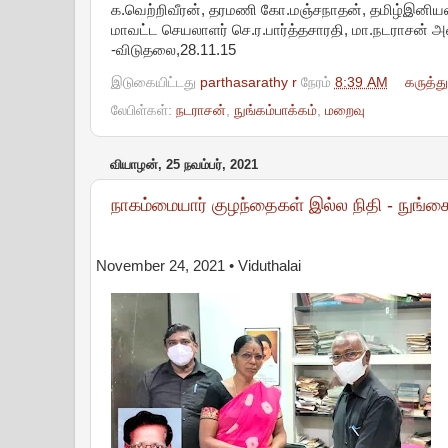
க.வெற்றிவீரன், தரமணி கோ.மஞ்சநாதன், தமிழ்இனியன
மாவட்ட செயலாளர் செ.ர.பார்த்தசாரதி, மா.நடராசன் அவர்
-விடுதலை,28.11.15
இடுகையிட்டது
parthasarathy r
நேரம்
8:39 AM
கருத்த
லேபிள்கள்:
நடராசன்
,
நுங்கம்பாக்கம்
,
மறைவு
வியாழன், 25 நவம்பர், 2021
நாகம்மையார் குழந்தைகள் இல்ல நிதி - நுங்
November 24, 2021
• Viduthalai