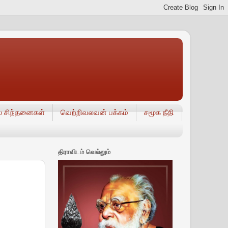
் சிந்தனைகள்
வெற்றிவலவன் பக்கம்
சமூக நீதி
திராவிடம் வெல்லும்