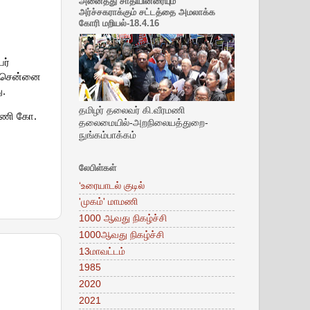
அனைத்து சாதியினரையும்
அர்ச்சகராக்கும் சட்டத்தை அமலாக்க
கோரி மறியல்-18.4.16
ர்
ென்சென்னை
ு.
தமிழர் தலைவர் கி.வீரமணி
மணி கோ.
தலைமையில்-அறநிலையத்துறை-
நுங்கம்பாக்கம்
லேபிள்கள்
‘உரையாடல் குடில்
'முகம்' மாமணி
1000 ஆவது நிகழ்ச்சி
1000ஆவது நிகழ்ச்சி
13மாவட்டம்
1985
2020
2021