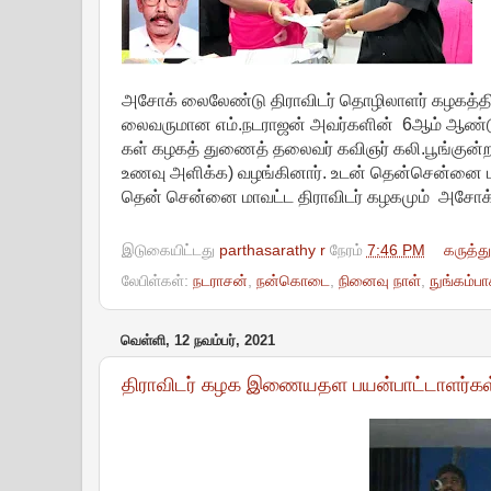
அசோக் லைலேண்டு திராவிடர் தொழிலாளர் கழகத்தின
லைவருமான எம்.நடராஜன் அவர்களின் 6ஆம் ஆண்டு
கள் கழகத் துணைத் தலைவர் கவிஞர் கலி.பூங்குன்றன்
உணவு அளிக்க) வழங்கினார். உடன் தென்சென்னை மாவ
தென் சென்னை மாவட்ட திராவிடர் கழகமும் அசோக் 
இடுகையிட்டது
parthasarathy r
நேரம்
7:46 PM
கருத்த
லேபிள்கள்:
நடராசன்
,
நன்கொடை
,
நினைவு நாள்
,
நுங்கம்பா
வெள்ளி, 12 நவம்பர், 2021
திராவிடர் கழக இணையதள பயன்பாட்டாளர்கள