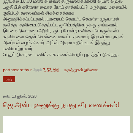
முற்பகல் 10.00 மணி அளவில் திருவல்லிக்கேணி அய்ஸ் அவுஸ்
பகுதியில் கரோனா வைரசு நோய் தாக்கப்பட்டு மருத்துவ மனையில்
குடும்பத் தலைவர்கள்
சிகச்சைக்காக
அனுமதிக்கப்பட்டதால்,
யாரையும் தொடர்பு கொள்ள முடியாமல்
தவித்த,
தனிமைபடுத்தப்பட்ட குடும்பத்தினருக்கு
தங்களால்
இயன்ற நிவாரண (அரிசி,பருப்பு போன்ற மளிகை பொருள்கள்)
உதவிகளை தென் சென்னை மாவட்ட தலைவர் இரா வில்வநாதன்
அவர்கள் வழங்கினார். அய்ஸ் அவுஸ் சதீஸ் உடன் இருந்து
பணியாற்றினார்.
மேலும் நிவாரண பணிக்காக கணக்கெடுப்பு நடத்தப்படுகிறது.
parthasarathy r
நேரம்
7:53 AM
கருத்துகள் இல்லை:
பகிர்
சனி, 13 ஜூன், 2020
ஜெ.அன்பழகனுக்கு நமது வீர வணக்கம்!