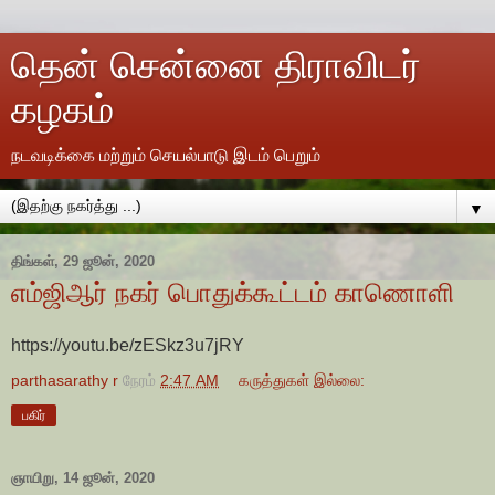
தென் சென்னை திராவிடர்
கழகம்
நடவடிக்கை மற்றும் செயல்பாடு இடம் பெறும்
▼
திங்கள், 29 ஜூன், 2020
எம்ஜிஆர் நகர் பொதுக்கூட்டம் காணொளி
https://youtu.be/zESkz3u7jRY
parthasarathy r
நேரம்
2:47 AM
கருத்துகள் இல்லை:
பகிர்
ஞாயிறு, 14 ஜூன், 2020