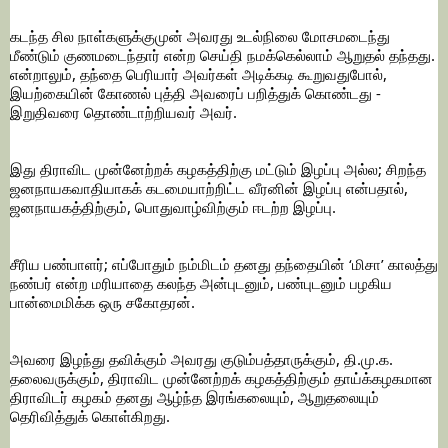
கடந்த சில நாள்களுக்குமுன் அவரது உடல்நிலை மோசமடைந்து 
மீண்டும் குணமடைந்தார் என்ற செய்தி நமக்கெல்லாம் ஆறுதல் தந்தது. 
என்றாலும், தந்தை பெரியார் அவர்கள் அடிக்கடி கூறுவதுபோல், 
இயற்கையின் கோணல் புத்தி அவரைப் பறித்துக் கொண்டது - 
இறுதிவரை தொண்டாற்றியவர் அவர்.
இது திராவிட முன்னேற்றக் கழகத்திற்கு மட்டும் இழப்பு அல்ல; சிறந்த 
ஜனநாயகவாதியாகக் கடமையாற்றிட்ட வீரனின் இழப்பு என்பதால், 
ஜனநாயகத்திற்கும், பொதுவாழ்விற்கும் ஈடற்ற இழப்பு.
சீரிய பண்பாளர்; எப்போதும் நம்மிடம் தனது தந்தையின் ‘மிசா’ காலத்து 
நண்பர் என்ற மரியாதை கலந்த அன்புடனும், பண்புடனும் பழகிய 
பான்மைமிக்க ஒரு சகோதரன்.
அவரை இழந்து தவிக்கும் அவரது குடும்பத்தாருக்கும், தி.மு.க. 
தலைவருக்கும், திராவிட முன்னேற்றக் கழகத்திற்கும் தாய்க்கழகமான 
திராவிடர் கழகம் தனது ஆழ்ந்த இரங்கலையும், ஆறுதலையும் 
தெரிவித்துக் கொள்கிறது.