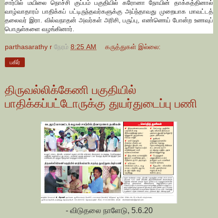
சார்பில் மயிலை நொச்சி குப்பம் பகுதியில் கரோனா நோயின் தாக்கத்தினால்
வாழ்வாதாரம் பாதிக்கப் பட்டிருந்தவர்களுக்கு அய்ந்தாவது முறையாக மாவட்டத்
தலைவர் இரா. வில்வநாதன் அவர்கள் அரிசி, பருப்பு, எண்ணெய் போன்ற உணவுப்
பொருள்களை வழங்கினார்.
parthasarathy r
நேரம்
8:25 AM
கருத்துகள் இல்லை:
பகிர்
திருவல்லிக்கேணி பகுதியில்
பாதிக்கப்பட்டோருக்கு துயர்துடைப்பு பணி
- விடுதலை நாளேடு, 5.6.20