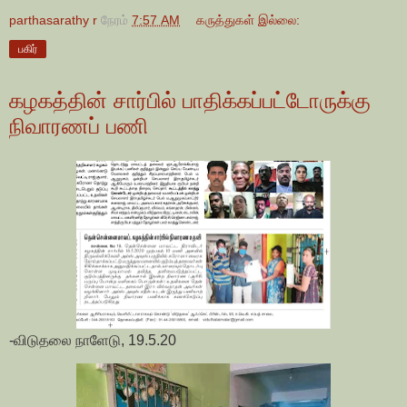
parthasarathy r
நேரம்
7:57 AM
கருத்துகள் இல்லை:
பகிர்
கழகத்தின் சார்பில் பாதிக்கப்பட்டோருக்கு
நிவாரணப் பணி
-விடுதலை நாளேடு, 19.5.20