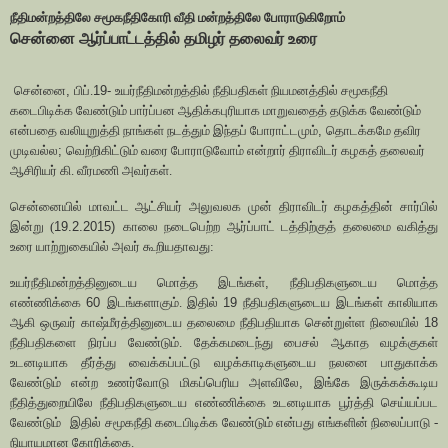
நீதிமன்றத்திலே சமூகநீதிகோரி வீதி மன்றத்திலே போராடுகிறோம்
சென்னை ஆர்ப்பாட்டத்தில் தமிழர் தலைவர் உரை
சென்னை
,
பிப்.
19-
உயர்நீதிமன்றத்தில் நீதிபதிகள் நியமனத்தில் சமூகநீதி
கடைபிடிக்க வேண்டும் பார்ப்பன ஆதிக்கபுரியாக மாறுவதைத் தடுக்க வேண்டும்
என்பதை வலியுறுத்தி நாங்கள் நடத்தும் இந்தப் போராட்டமும்
,
தொடக்கமே தவிர
முடிவல்ல
;
வெற்றிகிட்டும் வரை போராடுவோம் என்றார் திராவிடர் கழகத் தலைவர்
ஆசிரியர் கி. வீரமணி அவர்கள்.
சென்னையில் மாவட்ட ஆட்சியர் அலுவலக முன் திராவிடர் கழகத்தின் சார்பில்
இன்று (
19.2.2015)
காலை நடைபெற்ற ஆர்ப்பாட் டத்திற்குத் தலைமை வகித்து
உரை யாற்றுகையில் அவர் கூறியதாவது:
உயர்நீதிமன்றத்தினுடைய மொத்த இடங்கள்
,
நீதிபதிகளுடைய மொத்த
எண்ணிக்கை
60
இடங்களாகும். இதில்
19
நீதிபதிகளுடைய இடங்கள் காலியாக
ஆகி ஒருவர் காஷ்மீரத்தினுடைய தலைமை நீதிபதியாக சென்றுள்ள நிலையில்
18
நீதிபதிகளை நிரப்ப வேண்டும். தேக்கமடைந்து பைசல் ஆகாத வழக்குகள்
உடனடியாக தீர்த்து வைக்கப்பட்டு வழக்காடிகளுடைய நலனை பாதுகாக்க
வேண்டும் என்ற உணர்வோடு மிகப்பெரிய அளவிலே
,
இங்கே இருக்கக்கூடிய
நீதித்துறையிலே நீதிபதிகளுடைய எண்ணிக்கை உடனடியாக பூர்த்தி செய்யப்பட
வேண்டும்
இதில் சமூகநீதி கடைபிடிக்க வேண்டும் என்பது எங்களின் நிலைப்பாடு -
நியாயமான கோரிக்கை.