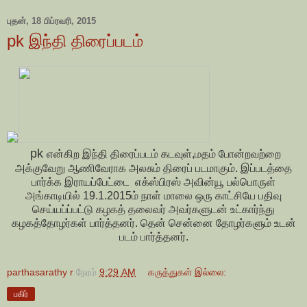
புதன், 18 பிப்ரவரி, 2015
pk இந்தி திரைப்படம்
pk
என்கிற இந்தி திரைப்படம் கடவுள்,மதம் போன்றவற்றை
அக்குவேறு ஆணிவேராக அலசும் திரைப் படமாகும். இப்படத்தை
பார்க்க இராயப்பேட்டை எக்ஸ்பிரஸ் அவின்யூ பல்பொருள்
அங்காடியில் 19.1.2015ம் நாள் மாலை ஒரு காட்சியே பதிவு
செய்யப்ப்பட்டு கழகத் தலைவர் அவர்களுடன் உட்கார்ந்து
கழகத்தோழர்கள் பார்த்தனர். தென் சென்னை தோழர்களும் உடன்
படம் பார்த்தனர்.
parthasarathy r
நேரம்
9:29 AM
கருத்துகள் இல்லை:
பகிர்