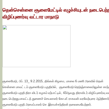
தென்சென்னை சூளைமேட்டில் எழுச்சியுடன்
நடைபெற்ற
விழிப்புணர்வு வட்டார
மாநாடு
சூளைமேடு
,
பிப்.
13_ 9.2.2015,
திங்கள் கிழமை
,
மாலை
6
மணி அளவில் தென்
சென்னை மாவட் டம் சூளைமேடு பகுதியில்
,
சூளைமேடு நெடுஞ்சாலையிலுள்ள
காந்
சூளைமேடு பகுதி திரா விடர் கழகம் ஏற்பாட்டில்
, 43
ஆவது
திராவிடர் விழிப்புணர்வு வ
நடைபெற்றது.
மாவட்டத் துணைச் செயலாளர் கோ.வீ. ராகவன் வரவேற்புரை ஆற்றினார
சூளைமேடு பகுதி அமைப்பாளர் செ. இராமச்சந்திரன் தலைமையேற்றார்.