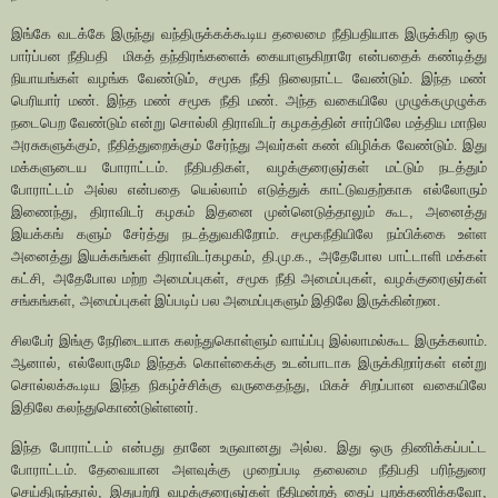
இங்கே வடக்கே இருந்து வந்திருக்கக்கூடிய தலைமை நீதிபதியாக இருக்கிற ஒரு
பார்ப்பன நீதிபதி
மிகத் தந்திரங்களைக் கையாளுகிறாரே என்பதைக் கண்டித்து
நியாயங்கள் வழங்க வேண்டும்
,
சமூக நீதி நிலைநாட்ட வேண்டும். இந்த மண்
பெரியார் மண். இந்த மண் சமூக நீதி மண். அந்த வகையிலே முழுக்கமுழுக்க
நடைபெற வேண்டும் என்று சொல்லி திராவிடர் கழகத்தின் சார்பிலே மத்திய மாநில
அரசுகளுக்கும்
,
நீதித்துறைக்கும் சேர்ந்து அவர்கள் கண் விழிக்க வேண்டும். இது
மக்களுடைய போராட்டம். நீதிபதிகள்
,
வழக்குரைஞர்கள் மட்டும் நடத்தும்
போராட்டம் அல்ல என்பதை யெல்லாம் எடுத்துக் காட்டுவதற்காக எல்லோரும்
இணைந்து
,
திராவிடர் கழகம் இதனை முன்னெடுத்தாலும் கூட
,
அனைத்து
இயக்கங் களும் சேர்த்து நடத்துவகிறோம். சமூகநீதியிலே நம்பிக்கை உள்ள
அனைத்து இயக்கங்கள் திராவிடர்கழகம்
,
தி.மு.க.
,
அதேபோல பாட்டாளி மக்கள்
கட்சி
,
அதேபோல மற்ற அமைப்புகள்
,
சமூக நீதி அமைப்புகள்
,
வழக்குரைஞர்கள்
சங்கங்கள்
,
அமைப்புகள் இப்படிப் பல அமைப்புகளும் இதிலே இருக்கின்றன.
சிலபேர் இங்கு நேரிடையாக கலந்துகொள்ளும் வாய்ப்பு இல்லாமல்கூட இருக்கலாம்.
ஆனால்
,
எல்லோருமே இந்தக் கொள்கைக்கு உடன்பாடாக இருக்கிறார்கள் என்று
சொல்லக்கூடிய இந்த நிகழ்ச்சிக்கு வருகைதந்து
,
மிகச் சிறப்பான வகையிலே
இதிலே கலந்துகொண்டுள்ளனர்.
இந்த போராட்டம் என்பது தானே உருவானது அல்ல. இது ஒரு திணிக்கப்பட்ட
போராட்டம். தேவையான அளவுக்கு முறைப்படி தலைமை நீதிபதி பரிந்துரை
செய்திருந்தால்
,
இதுபற்றி வழக்குரைஞர்கள் நீதிமன்றத் தைப் புறக்கணிக்கவோ
,