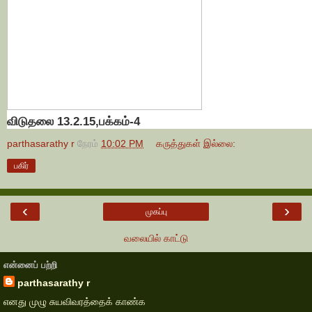
விடுதலை 13.2.15,பக்கம்-4
parthasarathy r
நேரம்
10:02 PM
கருத்துகள் இல்லை:
பகிர்
‹
›
முகப்பு
வலையில் காட்டு
என்னைப் பற்றி
parthasarathy r
எனது முழு சுயவிவரத்தைக் காண்க