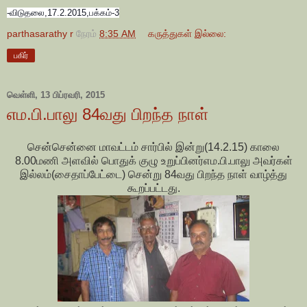
-விடுதலை,17.2.2015,பக்கம்-
3
parthasarathy r
நேரம்
8:35 AM
கருத்துகள் இல்லை:
பகிர்
வெள்ளி, 13 பிப்ரவரி, 2015
எம.பி.பாலு 84வது பிறந்த நாள்
சென்சென்னை மாவட்டம் சார்பில் இன்று(14.2.15) காலை
8.00மணி அளவில் பொதுக் குழு உறுப்பினர்எம.பி.பாலு அவர்கள்
இல்லம்(சைதாப்பேட்டை) சென்று 84வது பிறந்த நாள் வாழ்த்து
கூறப்பட்டது.