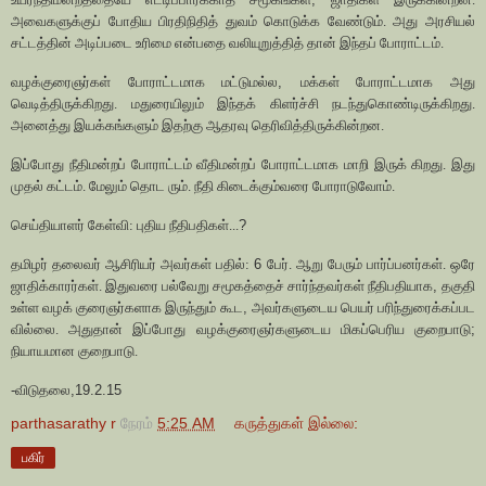
அவைகளுக்குப் போதிய பிரதிநிதித் துவம் கொடுக்க வேண்டும். அது அரசியல்
சட்டத்தின் அடிப்படை உரிமை என்பதை வலியுறுத்தித் தான் இந்தப் போராட்டம்.
வழக்குரைஞர்கள் போராட்டமாக மட்டுமல்ல
,
மக்கள் போராட்டமாக அது
வெடித்திருக்கிறது. மதுரையிலும் இந்தக் கிளர்ச்சி நடந்துகொண்டிருக்கிறது.
அனைத்து இயக்கங்களும் இதற்கு ஆதரவு தெரிவித்திருக்கின்றன.
இப்போது நீதிமன்றப் போராட்டம் வீதிமன்றப் போராட்டமாக மாறி இருக் கிறது. இது
முதல் கட்டம். மேலும் தொட ரும். நீதி கிடைக்கும்வரை போராடுவோம்.
செய்தியாளர் கேள்வி: புதிய நீதிபதிகள்...
?
தமிழர் தலைவர் ஆசிரியர் அவர்கள் பதில்:
6
பேர். ஆறு பேரும் பார்ப்பனர்கள். ஒரே
ஜாதிக்காரர்கள். இதுவரை பல்வேறு சமூகத்தைச் சார்ந்தவர்கள் நீதிபதியாக
,
தகுதி
உள்ள வழக் குரைஞர்களாக இருந்தும் கூட
,
அவர்களுடைய பெயர் பரிந்துரைக்கப்பட
வில்லை. அதுதான் இப்போது வழக்குரைஞர்களுடைய மிகப்பெரிய குறைபாடு
;
நியாயமான குறைபாடு.
-விடுதலை,19.2.15
parthasarathy r
நேரம்
5:25 AM
கருத்துகள் இல்லை:
பகிர்