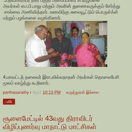
3.தியாகராயர் நகர் பகுதி அமைப்பாளர் சி.ஏழுமலை
அவர்கள் எம.பி.பாலு மற்றும் அவரின் துணைவருக்கும் சேர்த்து
சால்வை அணிவித்தார். உணவிற்கு சுவையூட்டும் பொருள்க்ள்
மற்றும் பழங்களை வழங்கினார்.
4.மாவட்டத் தலைவர் இரா.வில்வநாதன் அவர்கள் தொலைபேசி
மூலம் வாழ்த்து கூறினார்.
parthasarathy r
நேரம்
10:13 PM
கருத்துகள் இல்லை:
பகிர்
சூளைமேட்டில் 43வது திராவிடர்
விழிப்புணர்வு மாநாட்டு மாட்சிகள்