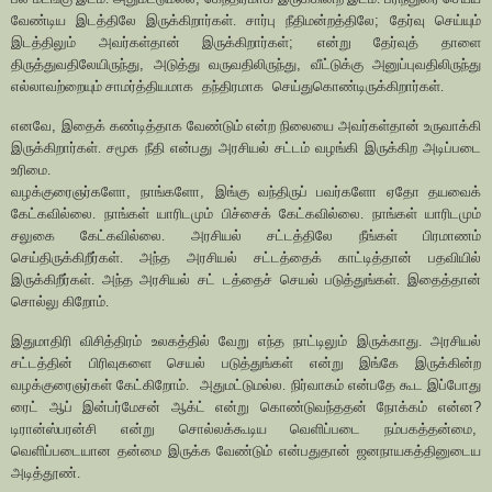
வேண்டிய இடத்திலே இருக்கிறார்கள். சார்பு நீதிமன்றத்திலே
;
தேர்வு செய்யும்
இடத்திலும் அவர்கள்தான் இருக்கிறார்கள்
;
என்று தேர்வுத் தாளை
திருத்துவதிலேயிருந்து
,
அடுத்து வருவதிலிருந்து
,
வீட்டுக்கு அனுப்புவதிலிருந்து
எல்லாவற்றையும் சாமர்த்தியமாக
தந்திரமாக
செய்துகொண்டிருக்கிறார்கள்.
எனவே
,
இதைக் கண்டித்தாக வேண்டும் என்ற நிலையை அவர்கள்தான் உருவாக்கி
இருக்கிறார்கள். சமூக நீதி என்பது அரசியல் சட்டம் வழங்கி இருக்கிற அடிப்படை
உரிமை.
வழக்குரைஞர்களோ
,
நாங்களோ
,
இங்கு வந்திருப் பவர்களோ ஏதோ தயவைக்
கேட்கவில்லை. நாங்கள் யாரிடமும் பிச்சைக் கேட்கவில்லை. நாங்கள் யாரிடமும்
சலுகை கேட்கவில்லை. அரசியல் சட்டத்திலே நீங்கள் பிரமாணம்
செய்திருக்கிறீர்கள். அந்த அரசியல் சட்டத்தைக் காட்டித்தான் பதவியில்
இருக்கிறீர்கள். அந்த அரசியல் சட் டத்தைச் செயல் படுத்துங்கள். இதைத்தான்
சொல்லு கிறோம்.
இதுமாதிரி விசித்திரம் உலகத்தில் வேறு எந்த நாட்டிலும் இருக்காது. அரசியல்
சட்டத்தின் பிரிவுகளை செயல் படுத்துங்கள் என்று இங்கே இருக்கின்ற
வழக்குரைஞர்கள் கேட்கிறோம்.
அதுமட்டுமல்ல. நிர்வாகம் என்பதே கூட இப்போது
ரைட் ஆப் இன்பர்மேசன் ஆக்ட் என்று கொண்டுவந்ததன் நோக்கம் என்ன
?
டிரான்ஸ்பரன்சி என்று சொல்லக்கூடிய வெளிப்படை நம்பகத்தன்மை
,
வெளிப்படையான தன்மை இருக்க வேண்டும் என்பதுதான் ஜனநாயகத்தினுடைய
அடித்தூண்.