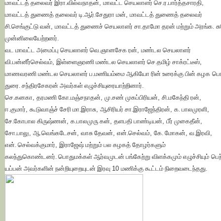
மாவட்டத் தலைவர் இரா.வில்வநாதன்
,
மாவட்ட செயலாளர் செ.ர.பார்த்தசாரதி
,
மாவட்டத் துணைத் தலைவர் டி.ஆர்.சேதுரா மன்
,
மாவட்டத் துணைத் தலைவர்
சி.செங்குட்டு வன்
,
மாவட்டத் துணைச் செயலாளர் சா.தாமோ தரன் மற்றும் அரங்க.
ச
முன்னிலையேற்றனர்.
வட மாவட்ட அமைப்பு செயலாளர் வெ.ஞானசேக ரன்
,
மண்டல செயலாளர்
வி.பன்னீர்செல்வம்
,
இள்ளைஞரணி மண்டல செயலாளர் செ.தமிழ் சாக்ரட்டீஸ்
,
மாணவரணி மண்டல செயலாளர் ப.மணியம்மை ஆகியோ ரின் உரைக்கு பின் கழக
பொ
துரை. சந்திரசேகரன் அவர்கள் எழுச்சியுரையாற்
றினார்.
செ.கனகா
,
தரமணி கோ.மஞ்சநாதன்
,
மு.சண் முகப்பிரியன்
,
சி.மகேந்தி ரன்
,
ஈ.குமார்
,
கூடுவாஞ்ச் சேரி மா.இராசு
,
ஆசிரியர் சா.இராஜேந்திரன்
,
க. பாலமுரளி
,
சே.கோபால கிருஷ்ணன்
,
க.பாலமுரு கன்
,
தளபதி பாண்டியன்
,
பீர் முகைதீன்
,
சோ.பாலு
,
ஆ.வெங்கடேசன்
,
வாசு தேவன்
,
என்.செல்வம்
,
கே. மோகன்
,
வ.இரவி
,
என். செல்வக்குமார்
,
இராஜேஷ் மற்றும் பல கழகத் தோழர்களும்
கலந்துகொண்டனர். பொதுமக்கள் ஆர்வமுடன் பங்கேற்று விளக்கமும் எழுச்சியும்
பெற
யப்பன் அவர்களின் நன்றியுறையுடன் இரவு
10
மணிக்கு கூட்டம் நிறைவடைந்த
து.