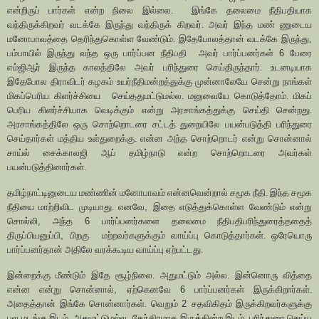
என்றிருப் பார்கள் என்ற நிலை இல்லை.
இங்கே தலைமை நீதிபதியாக
வந்திருக்கிறவர் வடக்கே இருந்து வந்திருக் கிறவர். அவர் இந்த மண் ணுடைய
மனோபாவத்தை தெரிந்துகொள்ள வேண்டும். இதேபோலத்தான் வடக்கே இருந்து
,
பம்பாயில் இருந்து வந்த ஒரு பார்ப்பன நீதிபதி
அவர் பார்ப்பனர்கள்
6
பேரை
எம்ஜிஆர் இருந்த காலத்திலே அவர் பரிந்துரை செய்திருந்தார். உடனடியாக
இதேபோல திராவிடர் கழகம் உயர்நீதிமன்றத்துக்கு முன்னாலேயே சென்று நாங்கள்
மிகப்பெரிய கிளர்ச்சியை
செய்ததுமட்டுமல்ல. மனுவையே கொடுத்தோம். மிகப்
பெரிய கிளர்ச்சியாக வெடிக்கும் என்று அரசாங்கத்துக்கு செய்தி சென்றது.
அரசாங்கத்திலே ஒரு சொற்றொடரை சட்டத் துறையிலே பயன்படுத்தி பரிந்துரை
செய்தார்கள் மத்திய உள்துறைக்கு. என்ன அந்த சொற்றொடர் என்று சொன்னால்
சாய்ல் சைக்காலஜி ஆப் தமிழ்நாடு என்ற சொற்றொடரை அவர்கள்
பயன்படுத்தினார்கள்.
தமிழ்நாட்டினுடைய மண்ணின் மனோபாவம் என்னவென்றால் சமூக நீதி. இந்த சமூக
நீதியை மாற்றிவிட முடியாது. எனவே
,
இதை எடுத்துக்கொள்ள வேண்டும் என்று
சொல்லி
,
அந்த
6
பார்ப்பனர்களை தலைமை நீதிபதிபரிந்துரைத்ததைத்
திருப்பியனுப்பி
,
பிறகு
மற்றவர்களுக்கும் வாய்ப்பு கொடுத்தார்கள். ஒரேயொரு
பார்ப்பனர்தான் அதிலே வரக்கூடிய வாய்ப்பு ஏற்பட்டது.
இன்றைக்கு மீண்டும் இதே சூழ்நிலை. அதுமட்டும் அல்ல. இன்னொரு வித்தை
என்ன என்று சொன்னால்
,
ஏற்கெனவே
6
பார்ப்பனர்கள் இருக்கிறார்கள்.
அதைத்தான் இங்கே சொன்னார்கள். வெறும்
2
சதவிகிதம் இருக்கிறவர்களுக்கு
பல மடங்கு இடம். அதுமட்டுமல்ல
,
கேந்திரமாக இருக்கின்ற இடம். பரிந்துரை செய்ய