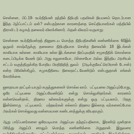
சென்னை
,
பிப்.
19-
உயர்நீதிமன் றத்தில் நீதிபதி பதவிகள் நியமனம் தொடர்பான
இந்த ஆர்ப்பாட்டம் ஏன்
?
என்பதற்கான காரணத்தை செய்தியாளர்கள் மத்தியில்
திராவி டர் கழகத் தலைவர் விளக்கினார். அதன் விவரம் வருமாறு:
சென்னை உயர்நீதிமன்றத் தினுடைய மொத்த நீதிபதிகளின் எண்ணிக்கை
60
இல்
ஒருவர் காஷ்மீருக்கு தலைமை நீதிபதியாக சென்ற நிலையில்
18
இடங்கள்
காலியாக உள்ளன. காலியாக உள்ள இடங்களை நிரப்புவதில் சமூகநீதிக் கொள்கை
கடைப்பிடிக்க வேண் டும். அது சலுகையோ
,
பிச்சையோ அல்ல. இந்திய அரசியல்
சட்டம் வகுத்திருக்கிற போதிய பிரதிநிதித் துவம்
(
அடிக்குவேட்ரெபிரசன் டேசன்)
என்ற பிரிவின்கீழும்
,
சமுகநீதியை நிலைநாட்டவேண்டும் என்பதுதான் எங்கள்
கோரிக்கை.
ஜனநாயக நாட்டில் யாரும் கருத்துகளைச் சொல்ல லாம்.
பட்டியலை அனுப்பும்போது
,
ஒரே பட்டியலை அனுப்பவேண்டும் என்று சொல்லுகிறார்கள். காரணம்
என்னவென்றால்
,
திறமை உள்ளவர்களுக்கு என்று ஒரு பட்டியலாம்
,
பிறகு
இன்னொரு
பட்டியலாம்.
மற்றவர்கள் எல்லாம் திறமை இல்லாத வர்களைப்போல
அவர்கள் சொல்லுவது வன்மையான கண்டனத்துக்கு உரியதாகும்.
ஆறு பார்ப்பனர்களை ஒரேயடியாக அனுப்புவ தற்குப்பதிலாக
,
இரண்டு மூன்றாக
பிரித்து அனுப்பி னாலும் மொத்த எண்ணிக்கை அதுதான். இதுவரை
உயர்நீதிமன்றத்தையே எட்டிப்பார்க்காத சமூகங்கள்
,
ஜாதிகள் இருக்கின்றன.