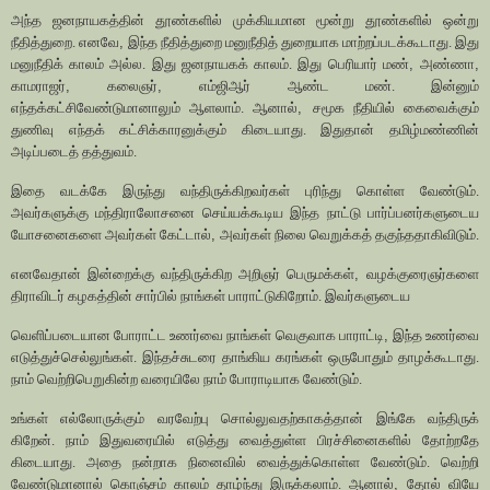
அந்த ஜனநாயகத்தின் தூண்களில் முக்கியமான மூன்று தூண்களில் ஒன்று
நீதித்துறை. எனவே
,
இந்த நீதித்துறை மனுநீதித் துறையாக மாற்றப்படக்கூடாது. இது
மனுநீதிக் காலம் அல்ல. இது ஜனநாயகக் காலம். இது பெரியார் மண்
,
அண்ணா
,
காமராஜர்
,
கலைஞர்
,
எம்ஜிஆர் ஆண்ட மண். இன்னும்
எந்தக்கட்சிவேண்டுமானாலும் ஆளலாம். ஆனால்
,
சமூக நீதியில் கைவைக்கும்
துணிவு எந்தக் கட்சிக்காரனுக்கும் கிடையாது. இதுதான் தமிழ்மண்ணின்
அடிப்படைத் தத்துவம்.
இதை வடக்கே இருந்து வந்திருக்கிறவர்கள் புரிந்து கொள்ள வேண்டும்.
அவர்களுக்கு மந்திராலோசனை செய்யக்கூடிய இந்த நாட்டு பார்ப்பனர்களுடைய
யோசனைகளை அவர்கள் கேட்டால்
,
அவர்கள் நிலை வெறுக்கத் தகுந்ததாகிவிடும்.
எனவேதான் இன்றைக்கு வந்திருக்கிற அறிஞர் பெருமக்கள்
,
வழக்குரைஞர்களை
திராவிடர் கழகத்தின் சார்பில் நாங்கள் பாராட்டுகிறோம். இவர்களுடைய
வெளிப்படையான போராட்ட உணர்வை நாங்கள் வெகுவாக பாராட்டி
,
இந்த உணர்வை
எடுத்துச்செல்லுங்கள். இந்தச்சுடரை தாங்கிய கரங்கள் ஒருபோதும் தாழக்கூடாது.
நாம் வெற்றிபெறுகின்ற வரையிலே நாம் போராடியாக வேண்டும்.
உங்கள் எல்லோருக்கும் வரவேற்பு சொல்லுவதற்காகத்தான் இங்கே வந்திருக்
கிறேன். நாம் இதுவரையில் எடுத்து வைத்துள்ள பிரச்சினைகளில் தோற்றதே
கிடையாது. அதை நன்றாக நினைவில் வைத்துக்கொள்ள வேண்டும். வெற்றி
வேண்டுமானால் கொஞ்சம் காலம் தாழ்ந்து இருக்கலாம். ஆனால்
,
தோல் வியே