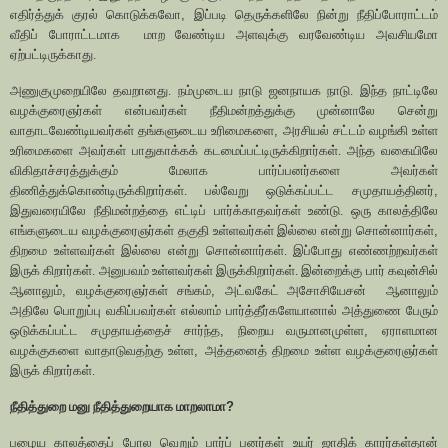
எதிர்த்துக் குரல் கொடுக்கவோ
,
இப்படி தெருக்களிலே நின்று நீதிப்போராட்டம்
வீதிப் போராட்டமாக
மாற வேண்டிய அளவுக்கு வரவேண்டிய அவசியமோ
ஏற்பட்டிருக்காது.
அணுகுமுறையிலே தவறானது. நம்முடைய நாடு ஜனநாயக நாடு. இந்த நாட்டிலே
வழக்குரைஞர்கள் என்பவர்கள் நீதிமன்றத்துக்கு முன்னாலே சென்று
வாதாடவேண்டியவர்கள் தங்களுடைய உரிமைகளை
,
அரசியல் சட்டம் வழங்கி உள்ள
உரிமைகளை அவர்கள் பாதுகாக்கக் கடமைப்பட்டிருக்கிறார்கள். அந்த வகையிலே
விகிதாச்சரத்துக்கும் மேலாக பார்ப்பனர்களை அவர்கள்
திணித்துக்கொண்டிருக்கிறார்கள். பல்வேறு ஒடுக்கப்பட்ட சமுதாயத்தினர்
,
இதுவரையிலே நீதிமன்றத்தை எட்டிப் பார்க்காதவர்கள் உண்டு. ஒரு காலத்திலே
எங்களுடைய வழக்குரைஞர்கள் தகுதி உள்ளவர்கள் இல்லை என்று சொன்னார்கள்
,
திறமை உள்ளவர்கள் இல்லை என்று சொன்னார்கள். இப்போது எண்ணற்றவர்கள்
இருக் கிறார்கள். அனுபவம் உள்ளவர்கள் இருக்கிறார்கள். இன்றைக்கு பார் கவுன்சில்
ஆனாலும்
,
வழக்குரைஞர்கள் சங்கம்
,
அட்வகேட் அசோசியேசன்
ஆனாலும்
அதிலே பொறுப்பு வகிப்பவர்கள் எல்லாம் பார்த்தீர்களேயானால் அத்துணை பேரும்
ஒடுக்கப்பட்ட சமுதாயத்தைச் சார்ந்த
,
நிறைய வருமானமுள்ள
,
ஏராளமான
வழக்குகளை வாதாடுவதற்கு உள்ள
,
அத்தனைத் திறமை உள்ள வழக்குரைஞர்கள்
இருக் கிறார்கள்.
நீதித்துறை மனு நீதித்துறையாக மாறலாமா
?
பழைய காலத்தைப் போல வெறும் பார்ப் பனர்கள் உயர் ஜாதிக் காரர்கள்தான்