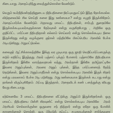
கிடையாது. அதைப்புரிந்து வைத்துக்கொள்ள வேண்டும்.
வெறும் உயர்நீதிமன்றத்தினுடைய நீதிபதிகளை நிரப்புவதுமட்டும் இந்த நோக்கமல்ல.
விடுதலையில் சில செய்தி களை இது உண்மையா
?
என்று எழுதி இருக்கிறோம்.
அதைப்பார்க்க வேண்டும். அதாவது மாவட்ட நீதிபதிகள்
,
சார்புத் துறையிலே
இருக்கக்கூடியவர்களுக்கான தேர்வுகள் என்று வருகிறபோது
,
அதிலே ஒரு
குறிப்பிட்ட பார்ப்பன நீதிபதிதான் எல்லாம் செய்வார் என்று சொல்லக்கூடிய நிலை
இருக்கிறது என்று வழக்குரை ஞர்கள் மத்தியிலே மிகப்பெரிய அளவில் பேச்சு
அடிபடுகிறது. அதுமட்டுமல்ல.
கலைஞர் ஆட்சிக்காலத்திலே இங்கு வர முடியாத ஒரு ஜாதி வெறிப்பார்ப்பனருக்கு
கடும் எதிர்ப்பு இருந்தது. அவர் பஞ்சாப் புக்குப் போனார். பஞ்சாபிலே நீதிபதியாக
இருக்கிறவர் இங்கே வாரந்தவறாமல் வந்து
,
அவர்தான் இங்கே தமிழ்நாட்டிலே
இவரை அனுப்புங்கள்
,
அவரை அனுப் புங்கள்
,
இந்த பார்ப்பனரைத் தேர்ந்
தெடுங்கள்
,
இவரை அனுப்பாதீர்கள் என்று சொல்லக்கூடிய அளவில் இருக் கிறார்
என்று பரவலாகப் பேச்சு அடி படுகிறது. அது உண்மையாக இருக்கக் கூடாது என்று
நாங்கள் விரும்புகிறோம். அப்படி இருந்தால்
,
அதைவிடக் கண் டனத்துக்கு உரியது
வேறு கிடையாது.
ஏற்கெனவே
3
மாவட்ட நீதிபதிகளை வீட்டுக்கு அனுப்பி இருக்கிறார்கள். ஒரு
மாவட்ட நீதிபதியை பின்சி கிரவுண்ட் என்று சொல்லக்கூடிய அளவிலே
அவர்
அரசியல் செல்வாக்குள்ள ஒருவரை சந் தித்தார் என்று ஏதோ ஒரு போலிக்
காரணத்தைச் சொல்லி
,
ஒரு பிற்படுத் தப்பட்ட சமுதாயத்தைச் சார்ந்தவரை