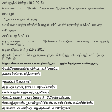
வலியுறுத்தி இன்று (
19.2.2015)
சென்னை மாவட்ட ஆட்சியர் அலுவலகம் அருகில் தமிழர் தலைவர் தலைமையில்
மாபெரும்
ஆர்ப்பாட்டம் நடைபெற்றது.
சென்னை உயர்நீதிமன்றத்தில் மேலும் பார்ப்பன நீதி பதிகள் நியமிக்கப்படுவதை
எதிர்த்தும்
,
வாய்ப்பு மறுக் கப்பட்ட
பிரிவினருக்கும் வாய்ப்பு அளிக்கப்படவேண்டும் என்பதை வலியுறுத்தி
சென்னையிலும்
,
மதுரையிலும் இன்று (
19.2.2015)
திராவிடர் கழகம் பல்வேறு அமைப்புகளுடன் சேர்ந்து மாபெரும் ஆர்ப்பாட்டத்தை
நடத்தியது.
தென் சென்னை மாவட்டம் சார்பில் ஆர்பாட்டத்தில் தோழர்கள் பங்கேற்றனர்.
தென்சென்னை:இரா.வில்வநாதன்(மாவட்ட
தலைவர்) செ.ர.பார்த்தசாரதி
(
மாவட்டச் செயலாளர்)
,
மு.ந.மதியழகன்
, (
மாவட்ட அமைப்பாளர்)
,
எம்.பி.பாலு(பொதுக் குழு உறுப்பினர்)
கோ.வீ.ராகவன்
,
சா.தாமோதரன்
,
சி.செங்குட்டுவன்
,
கோ.மஞ்சநாதன்
,
மு.சண்முகப்பிரியன்
,
ச.மாரியப்பன்
,
க.வெற்றிவீரன்
,
மு.பவானி
,
வி.வளர்மதி
,
ஈழ.முகிலன்
,.
ச.மகேந்திரன்