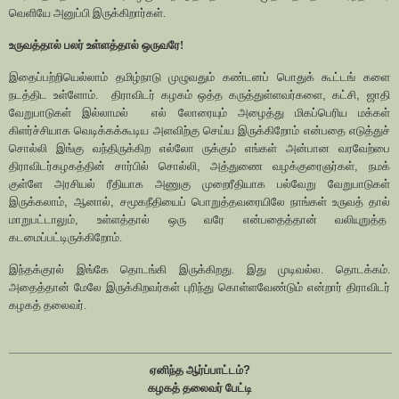
வெளியே அனுப்பி இருக்கிறார்கள்.
உருவத்தால் பலர் உள்ளத்தால் ஒருவரே!
இதைப்பற்றியெல்லாம் தமிழ்நாடு முழுவதும் கண்டனப் பொதுக் கூட்டங் களை
நடத்திட உள்ளோம்.
திராவிடர் கழகம் ஒத்த கருத்துள்ளவர்களை
,
கட்சி
,
ஜாதி
வேறுபாடுகள் இல்லாமல்
எல் லோரையும் அழைத்து மிகப்பெரிய மக்கள்
கிளர்ச்சியாக வெடிக்கக்கூடிய அளவிற்கு செய்ய இருக்கிறோம் என்பதை எடுத்துச்
சொல்லி இங்கு வந்திருக்கிற எல்லோ ருக்கும் எங்கள் அன்பான வரவேற்பை
திராவிடர்கழகத்தின் சார்பில் சொல்லி
,
அத்துணை வழக்குரைஞர்கள்
,
நமக்
குள்ளே அரசியல் ரீதியாக அணுகு முறைரீதியாக பல்வேறு வேறுபாடுகள்
இருக்கலாம்
,
ஆனால்
,
சமூகநீதியைப் பொறுத்தவரையிலே நாங்கள் உருவத் தால்
மாறுபட்டாலும்
,
உள்ளத்தால் ஒரு வரே என்பதைத்தான் வலியுறுத்த
கடமைப்பட்டிருக்கிறோம்.
இந்தக்குரல் இங்கே தொடங்கி இருக்கிறது. இது முடிவல்ல. தொடக்கம்.
அதைத்தான் மேலே இருக்கிறவர்கள் புரிந்து கொள்ளவேண்டும் என்றார் திராவிடர்
கழகத் தலைவர்.
ஏனிந்த ஆர்ப்பாட்டம்
?
கழகத் தலைவர் பேட்டி