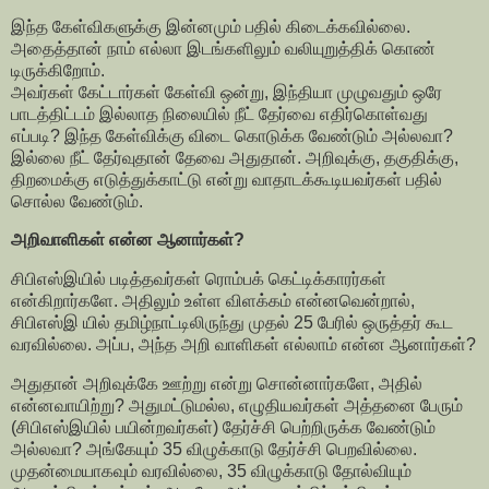
இந்த கேள்விகளுக்கு இன்னமும் பதில் கிடைக்கவில்லை.
அதைத்தான் நாம் எல்லா இடங்களிலும் வலியுறுத்திக் கொண்
டிருக்கிறோம்.
அவர்கள் கேட்டார்கள் கேள்வி ஒன்று, இந்தியா முழுவதும் ஒரே
பாடத்திட்டம் இல்லாத நிலையில் நீட் தேர்வை எதிர்கொள்வது
எப்படி? இந்த கேள்விக்கு விடை கொடுக்க வேண்டும் அல்லவா?
இல்லை நீட் தேர்வுதான் தேவை அதுதான். அறிவுக்கு, தகுதிக்கு,
திறமைக்கு எடுத்துக்காட்டு என்று வாதாடக்கூடியவர்கள் பதில்
சொல்ல வேண்டும்.
அறிவாளிகள் என்ன ஆனார்கள்?
சிபிஎஸ்இயில் படித்தவர்கள் ரொம்பக் கெட்டிக்காரர்கள்
என்கிறார்களே. அதிலும் உள்ள விளக்கம் என்னவென்றால்,
சிபிஎஸ்இ யில் தமிழ்நாட்டிலிருந்து முதல் 25 பேரில் ஒருத்தர் கூட
வரவில்லை. அப்ப, அந்த அறி வாளிகள் எல்லாம் என்ன ஆனார்கள்?
அதுதான் அறிவுக்கே ஊற்று என்று சொன்னார்களே, அதில்
என்னவாயிற்று? அதுமட்டுமல்ல, எழுதியவர்கள் அத்தனை பேரும்
(சிபிஎஸ்இயில் பயின்றவர்கள்) தேர்ச்சி பெற்றிருக்க வேண்டும்
அல்லவா? அங்கேயும் 35 விழுக்காடு தேர்ச்சி பெறவில்லை.
முதன்மையாகவும் வரவில்லை, 35 விழுக்காடு தோல்வியும்