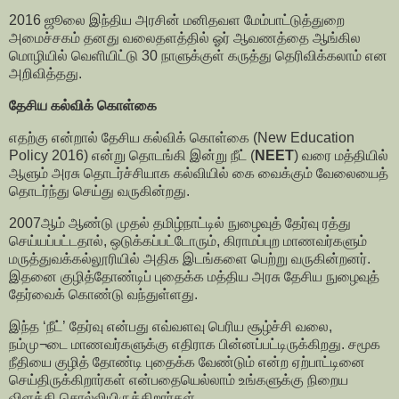
2016 ஜூலை இந்திய அரசின் மனிதவள மேம்பாட்டுத்துறை
அமைச்சகம் தனது வலைதளத்தில் ஓர் ஆவணத்தை ஆங்கில
மொழியில் வெளியிட்டு 30 நாளுக்குள் கருத்து தெரிவிக்கலாம் என
அறிவித்தது.
தேசிய கல்விக் கொள்கை
எதற்கு என்றால் தேசிய கல்விக் கொள்கை (New Education
Policy 2016) என்று தொடங்கி இன்று நீட் (
NEET
) வரை மத்தியில்
ஆளும் அரசு தொடர்ச்சியாக கல்வியில் கை வைக்கும் வேலையைத்
தொடர்ந்து செய்து வருகின்றது.
2007ஆம் ஆண்டு முதல் தமிழ்நாட்டில் நுழைவுத் தேர்வு ரத்து
செய்யப்பட்டதால், ஒடுக்கப்பட்டோரும், கிராமப்புற மாணவர்களும்
மருத்துவக்கல்லூரியில் அதிக இடங்களை பெற்று வருகின்றனர்.
இதனை குழித்தோண்டிப் புதைக்க மத்திய அரசு தேசிய நுழைவுத்
தேர்வைக் கொண்டு வந்துள்ளது.
இந்த ‘நீட்’ தேர்வு என்பது எவ்வளவு பெரிய சூழ்ச்சி வலை,
நம்மு¬டை மாணவர்களுக்கு எதிராக பின்னப்பட்டிருக்கிறது. சமூக
நீதியை குழித் தோண்டி புதைக்க வேண்டும் என்ற ஏற்பாட்டினை
செய்திருக்கிறார்கள் என்பதையெல்லாம் உங்களுக்கு நிறைய
விளக்கி சொல்லியிருக்கிறார்கள்.