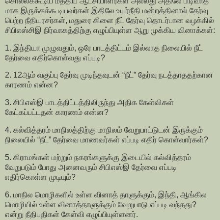
சொல்லக்கூடிய மத்திய ஆட்சியாளர்கள் அல்லது அதிலே பிடிவாத
மாக இருக்கக்கூடியவர்கள் இதிலே உயர்நீதி மன்றத்தினால் தேர்வு
பெற்ற நீதியரசர்கள், மதுரை கிளை நீட் தேர்வு தொடர்பான வழக்கில்
சிபிஎஸ்சிஇ நிர்வாகத்திற்கு எழுப்பியுள்ள ஆறு முக்கிய வினாக்கள்:
1. இந்தியா முழுவதும், ஒரே பாடத்திட்டம் இல்லாத நிலையில் நீட்
தேர்வை எதிர்கொள்வது எப்படி?
2. 12ஆம் வகுப்பு தேர்வு முடிந்தவுடன் “நீட்” தேர்வு நடத்தாததற்கான
காரணம் என்ன?
3. சிபிஎஸ்இ பாடத்திட்டத்திலிருந்து அதிக கேள்விகள்
கேட்கப்பட்டதன் காரணம் என்ன?
4. கல்வித்தரம் மாநிலத்திற்கு மாநிலம் வேறுபாட்டுடன் இருக்கும்
நிலையில் “நீட்” தேர்வை மாணவர்கள் எப்படி எதிர் கொள்வார்கள்?
5. கிராமங்கள் மற்றும் நகரங்களுக்கு இடையில் கல்வித்தரம்
வேறுபடும் போது அனைவரும் சிபிஎஸ்இ தேர்வை எப்படி
எதிர்கொள்ள முடியும்?
6. மாநில மொழிகளில் உள்ள வினாத் தாளுக்கும், இந்தி, ஆங்கில
மொழியில் உள்ள வினாத்தாளுக்கும் வேறுபாடு எப்படி வந்தது?
என்று நீதிபதிகள் கேள்வி எழுப்பியுள்ளனர்.