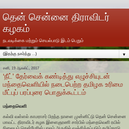
தென் சென்னை திராவிடர்
கழகம்
நடவடிக்கை மற்றும் செயல்பாடு இடம் பெறும்
▼
சனி, 19 ஆகஸ்ட், 2017
‘நீட்’ தேர்வைக் கண்டித்து எழுச்சியுடன்
மந்தைவெளியில் நடைபெற்ற தமிழக உரிமை
மீட்புப் பரப்புரை பொதுக்கூட்டம்
மந்தைவெளி
கல்வி வள்ளல் காமராசர் பிறந்த நாளை முன்னிட்டு தென் சென்னை
மாவட்ட திராவிடர் கழக இளைஞரணி சார்பில் மந்தைவெளி ரயில்
நிலையம் சென்மேரிஸ் பாலம் அருகில் வஞ்சிக்கப்படும் தமிழ்நாடு