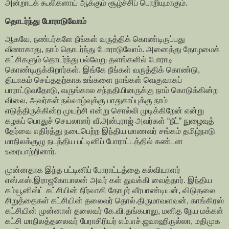
அன்றாடக் கூலிகளாய் ஆக்கும் சூழ்ச்சிப் பொறியுமாகும்.
தொடர்ந்து போராடுவோம்
ஆகவே, நண்பர்களே நீங்கள் வருத்திக் கொண்டிருப்பது
வீணாகாது, நாம் தொடர்ந்து போராடுவோம். அனைத்து தோழமைக்
கட்சிகளும் தொடர்ந்து பல்வேறு தளங்களில் போராடி
கொண்டிருக்கிறார்கள். இங்கே நீங்கள் வருத்திக் கொண்டு,
தியாகம் செய்ததற்காக உங்களை நாங்கள் வெகுவாகப்
பாராட்டுவதோடு, வருங்கால சந்ததியினருக்கு நாம் கொடுக்கின்ற
விலை, அவர்கள் நல்வாழ்வுக்கு பாதுகாப்புக்கு நாம்
எடுத்திருக்கின்ற முயற்சி என்று சொல்லி முடிக்கிறேன் என்று
கழகப் பொதுச் செயலாளர் வீ.அன்புராஜ் அவர்கள் “நீட்” நுழைவுத்
தேர்வை எதிர்த்து நடைபெற்ற இந்திய மாணவர் சங்கம் தமிழ்நாடு
மாநிலக்குழு நடத்திய பட்டினிப் போராட்டத்தில் கண்டன
உரையாற்றினார்.
முன்னதாக இந்த பட்டினிப் போராட்டத்தை கல்வியாளர்
எஸ்.எஸ்.இராஜகோபாலன் அவர் கள் துவக்கி வைத்தார். இந்திய
கம்யூனிஸ்ட் கட்சியின் நிர்வாகி தோழர் வீரபாண்டியன், விடுதலை
சிறுத்தைகள் கட்சியின் தலைவர் தொல்.திருமாவளவன், காங்கிரஸ்
கட்சியின் முன்னாள் தலைவர் கே.வி.தங்கபாலு, மனித நேய மக்கள்
கட்சி மாநிலத்தலைவர் பேராசிரியர் எம்.எச்.ஜவாஹிருல்லா, மதிமுக