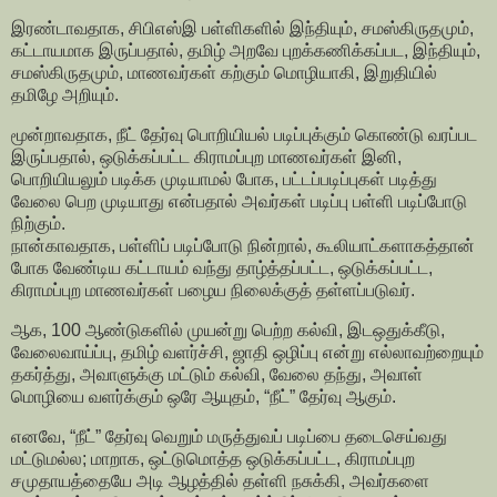
இரண்டாவதாக, சிபிஎஸ்இ பள்ளிகளில் இந்தியும், சமஸ்கிருதமும்,
கட்டாயமாக இருப்பதால், தமிழ் அறவே புறக்கணிக்கப்பட, இந்தியும்,
சமஸ்கிருதமும், மாணவர்கள் கற்கும் மொழியாகி, இறுதியில்
தமிழே அறியும்.
மூன்றாவதாக, நீட் தேர்வு பொறியியல் படிப்புக்கும் கொண்டு வரப்பட
இருப்பதால், ஒடுக்கப்பட்ட கிராமப்புற மாணவர்கள் இனி,
பொறியியலும் படிக்க முடியாமல் போக, பட்டப்படிப்புகள் படித்து
வேலை பெற முடியாது என்பதால் அவர்கள் படிப்பு பள்ளி படிப்போடு
நிற்கும்.
நான்காவதாக, பள்ளிப் படிப்போடு நின்றால், கூலியாட்களாகத்தான்
போக வேண்டிய கட்டாயம் வந்து தாழ்த்தப்பட்ட, ஒடுக்கப்பட்ட,
கிராமப்புற மாணவர்கள் பழைய நிலைக்குத் தள்ளப்படுவர்.
ஆக, 100 ஆண்டுகளில் முயன்று பெற்ற கல்வி, இடஒதுக்கீடு,
வேலைவாய்ப்பு, தமிழ் வளர்ச்சி, ஜாதி ஒழிப்பு என்று எல்லாவற்றையும்
தகர்த்து, அவாளுக்கு மட்டும் கல்வி, வேலை தந்து, அவாள்
மொழியை வளர்க்கும் ஒரே ஆயுதம், “நீட்” தேர்வு ஆகும்.
எனவே, “நீட்” தேர்வு வெறும் மருத்துவப் படிப்பை தடைசெய்வது
மட்டுமல்ல; மாறாக, ஒட்டுமொத்த ஒடுக்கப்பட்ட, கிராமப்புற
சமுதாயத்தையே அடி ஆழத்தில் தள்ளி நசுக்கி, அவர்களை