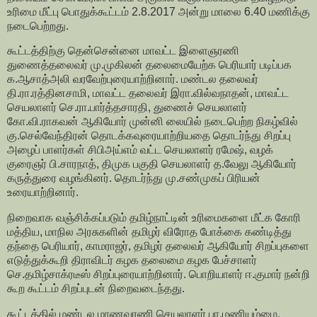
உரிமை மீட்பு பொதுக்கூட்டம் 2.8.2017 அன்று மாலை 6.40 மணிக்கு
நடைபெற்றது.
கூட்டத்திற்கு தென்சென்னை மாவட்ட இளைஞரணி
துணைத்தலைவர் மு.முகிலன் தலைமையேற்க பெரியார் படிப்பக
க.ஆசாத்அலி வரவேற்புரையாற்றினார். மண்டல தலைவர்
தி.ரா.ரத்தினசாமி, மாவட்ட தலைவர் இரா.வில்வநாதன், மாவட்ட
செயலாளர் செ.ரா.பார்த்தசாரதி, துணைச் செயலாளர்
கோ.வி.ராகவன் ஆகியோர் முன்னி லையில் நடைபெற்ற நிகழ்வில்
கு.செல்வேந்திரன் தொடக்கவுரையாற்றியதை தொடர்ந்து சிறப்பு
அழைப் பாளர்கள் சிபிஅய்எம் வட்ட செயலாளர் ரமேஷ், வழக்
குரைஞர் பி.சாரநாத், திமுக பகுதி செயலாளர் த.வேலு ஆகியோர்
கருத்துரை வழங்கினர். தொடர்ந்து மு.சண்முகப் பிரியன்
உரையாற்றினார்.
நிறைவாக வஞ்சிக்கப்படும் தமிழ்நாட்டின் உரிமைகளை மீட்க கோரி
மத்திய, மாநில அரசுகளின் தமிழர் விரோத போக்கை கண்டித்து
தந்தை பெரியார், காமராஜர், தமிழர் தலைவர் ஆகியோர் சிறப்புகளை
எடுத்துக்கூறி திராவிடர் கழக தலைமை கழக பேச்சாளர்
செ.தமிழ்சாக்ரடீஸ் சிறப்புரையாற்றினார். பொறியாளர் ஈ.குமார் நன்றி
கூற கூட்டம் சிறப்புடன் நிறைவடைந்தது.
கூட்டத்தில் மண்டல மாணவரணி செயலாளர் பா.மணியம்மை,