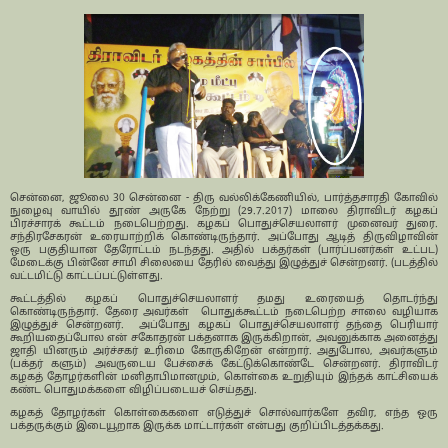
சென்னை, ஜூலை 30 சென்னை - திரு வல்லிக்கேணியில், பார்த்தசாரதி கோவில்
நுழைவு வாயில் தூண் அருகே நேற்று (29.7.2017) மாலை திராவிடர் கழகப்
பிரச்சாரக் கூட்டம் நடைபெற்றது. கழகப் பொதுச்செயலாளர் முனைவர் துரை.
சந்திரசேகரன் உரையாற்றிக் கொண்டிருந்தார். அப்போது ஆடித் திருவிழாவின்
ஒரு பகுதியான தேரோட்டம் நடந்தது. அதில் பக்தர்கள் (பார்ப்பனர்கள் உட்பட)
மேடைக்கு பின்னே சாமி சிலையை தேரில் வைத்து இழுத்துச் சென்றனர். (படத்தில்
வட்டமிட்டு காட்டப்பட்டுள்ளது.
கூட்டத்தில் கழகப் பொதுச்செயலாளர் தமது உரையைத் தொடர்ந்து
கொண்டிருந்தார். தேரை அவர்கள் பொதுக்கூட்டம் நடைபெற்ற சாலை வழியாக
இழுத்துச் சென்றனர். அப்போது கழகப் பொதுச்செயலாளர் தந்தை பெரியார்
கூறியதைப்போல என் சகோதரன் பக்தனாக இருக்கிறான், அவனுக்காக அனைத்து
ஜாதி யினரும் அர்ச்சகர் உரிமை கோருகிறேன் என்றார். அதுபோல, அவர்களும்
(பக்தர் களும்) அவருடைய பேச்சைக் கேட்டுக்கொண்டே சென்றனர். திராவிடர்
கழகத் தோழர்களின் மனிதாபிமானமும், கொள்கை உறுதியும் இந்தக் காட்சியைக்
கண்ட பொதுமக்களை விழிப்படையச் செய்தது.
கழகத் தோழர்கள் கொள்கைகளை எடுத்துச் சொல்வார்களே தவிர, எந்த ஒரு
பக்தருக்கும் இடையூறாக இருக்க மாட்டார்கள் என்பது குறிப்பிடத்தக்கது.