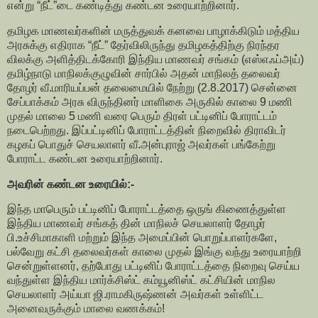
என்று “நீட்”டை கண்டித்து கண்டன உரையாற்றினார்.
தமிழக மாணவர்களின் மருத்துவக் கனவை பாழாக்கிடும் மத்திய
அரசுக்கு எதிராக “நீட்” தேர்விலிருந்து தமிழகத்திற்கு நிரந்தர
விலக்கு அளித்திடக்கோரி இந்திய மாணவர் சங்கம் (எஸ்எஃப்அய்)
தமிழ்நாடு மாநிலக்குழுவின் சார்பில் அதன் மாநிலத் தலைவர்
தோழர் வீ.மாரியப்பன் தலைமையில் நேற்று (2.8.2017) சென்னை
சேப்பாக்கம் அரசு விருந்தினர் மாளிகை அருகில் காலை 9 மணி
முதல் மாலை 5 மணி வரை பெரும் திரள் பட்டினிப் போராட்டம்
நடைபெற்றது. இப்பட்டினிப் போராட்டத்தின் நிறைவில் திராவிடர்
கழகப் பொதுச் செயலாளர் வீ.அன்புராஜ் அவர்கள் பங்கேற்று
போராட்ட கண்டன உரையாற்றினார்.
அவரின் கண்டன உரையில்:-
இந்த மாபெரும் பட்டினிப் போராட்டத்தை ஒருங் கிணைத்துள்ள
இந்திய மாணவர் சங்கத் தின் மாநிலச் செயலாளர் தோழர்
பி.உச்சிமாகாளி மற்றும் இந்த அமைப்பின் பொறுப்பாளர்களே,
பல்வேறு கட்சி தலைவர்கள் காலை முதல் இங்கு வந்து உரையாற்றி
சென்றுள்ளனர், தற்போது பட்டினிப் போராட்டத்தை நிறைவு செய்ய
வந்துள்ள இந்திய மார்க்சிஸ்ட் கம்யூனிஸ்ட் கட்சியின் மாநில
செயலாளர் அய்யா ஜி.ராமகிருஷ்ணன் அவர்கள் உள்ளிட்ட
அனைவருக்கும் மாலை வணக்கம்!