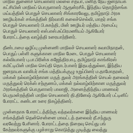
மாநில துணைச் செயலாளர் மல்லை சத்யா, மனித நேய ஜனநாயக
கட்சியின் மாநிலப் பொருளாளர் ஆரூன்ரசீக், இந்திய தொழிற்சங்க
மய்யத்தின் பொதுச் செயலாளர் சிங்காரவேலு, தமிழ்நாடு அரசு
ஊழியர்கள் சங்கத்தின் நிர்வாகி கலைச்செல்வி, மாதர் சங்க
பொதுச் செயலாளர் பி.சுகந்தி, மின் ஊழியர் மத்திய அமைப்பு
பொதுச் செயலாளர் எஸ்.எஸ்.சுப்பிரமணியம் ஆகியோர்
போராட்டத்தை வாழ்த்தி உரையாற்றினர்.
தீண்டாமை ஒழிப்பு முன்னணி மாநிலச் செயலாளர் சுவாமிநாதன்,
பொதுப் பள்ளி களுக்கான மாநில மேடை பொதுச் செயலாளர்
கல்வியாளர் பு.பா.பிரின்சு கஜேந்திரபாபு, தமிழ்நாடு காங்கிரஸ்
கமிட்டியின் மாநில செய்தி தொடர்பாளர் இதயத்துல்லா, இந்திய
ஜனநாயக வாலிபர் சங்க மத்தியக்குழு உறுப்பினர் ம.தாமோதரன்,
மக்கள் நல்வாழ்விற்கான மருத் துவர் அரங்கத்தின் செயல் தலைவர்
மருத்துவர் ரெக்ஸ் சற்குணம், மக்கள் நல்வாழ்விற்கான மருத்துவர்
அரங்கத்தின் பொருளாளர் பாலாஜி, அனைத்திந்திய மாணவர்
பெருமன்றத்தின் மாநில செயலாளர் தி.தினேஷ் ஆகியோர் பட்டினிப்
போராட்ட கண்டன உரை நிகழ்த்தினர்.
முன்னதாக போராட்டத்திற்கு வந்தவர்களை இந்திய மாணவர்
சங்கத்தின் தென்சென்னை மாவட்டத் தலைவர் தீ.சந்துரு
வரவேற்று பேசினார். போராட்டத்தை நிறைவு செய்து பங்
கேற்றவர்களுக்கு பழச்சாறு கொடுத்து முடித்து வைத்து