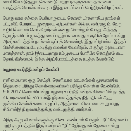
கையிலே எடுத்துக் கொண்டு மற்றவர்களுக்காக தங்களை
வருத்திக் கொள்ளக்கூடிய இந்த வாய்ப்பைப் பெற்றிருக்கிறார்கள்.
பொதுவாக தந்தை பெரியாருடைய தொண் டர்களாகிய நாங்கள்
பட்டினிப் போராட்ட முறையை ஏற்பவர்கள் அல்ல. என்றாலும், வேறு
வழியில்லாமல் செய்கிறார்கள் என்று சொல்லும் போது, அந்தத்
தோழர்களிடம் முடித்து வைப்பதற்காகவாவது வருகின்றோம் என்று
அவர்களிடத்தில் நாங்கள் ஒப்புக் கொண்டு, இதுமட்டுமல்ல, இந்தப்
பிரச்சினையையே முடித்து வைக்க வேண்டும். அதற்கு அடையாள
மாகத்தான், நாம் இடையறாது நம்முடைய போரிலே கொஞ்சம் கூட
தொய்வில்லாமல் இந்த அறப்போராட்டத்தை நடத்த வேண்டும்.
மதுரை உயர்நீதிமன்றம் கேள்வி
எளிமையான ஒரு செய்தி, தெளிவாக ஊடகங்கள் மூலமாகவே
இதுவரை புரிந்து கொள்ளாதவர்கள் புரிந்து கொள்ள வேண்டும்.
9.6.2017 வெள்ளியன்று மதுரை உயர்நீதிமன்றக் கிளையில் நடத்த
விசாரணையில் சிபிஎஸ்இ நிர்வாகத்துக்கு நீதிபதிகள் ஆறு
முக்கிய கேள்விகளை எழுப்பி, அதற்கான விடையை கூறுமாறு,
சிபிஎஸ்இ நிறுவனத்துக்கு வலியுறுத்தி னார்கள்.
அந்த ஆறு வினாக்களுக்கு விடை கண்டால் போதும். ‘நீட்’ தேர்வைப்
பற்றி குழப்பத்தில் இருப்பவர்கள் “நீட்” தேர்வுதான் தேவை என்று