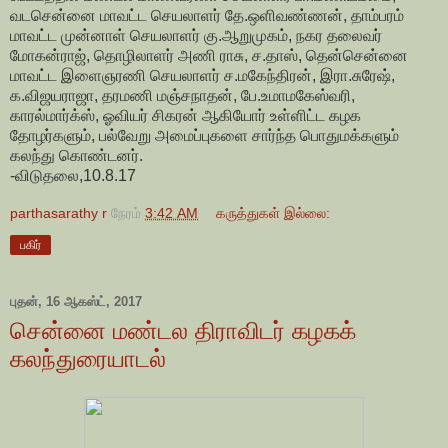
வடசென்னை மாவட்ட செயலாளர் தே.ஒளிவண்ணன், தாம்பரம்
மாவட்ட முன்னாள் செயலாளர் கு.ஆறுமுகம், நகர தலைவர்
மோகன்ராஜ், தொழிலாளர் அணி ராசு, ச.தாஸ், தென்சென்னை
மாவட்ட இளைஞரணி செயலாளர் ச.மகேந்திரன், இரா.சுரேஷ்,
க.விஜயராஜா, தரமணி மஞ்சநாதன், பே.உமாமகேஸ்வரி,
காரல்மார்க்ஸ், ஓவியர் சிகரன் ஆகியோர் உள்ளிட்ட கழக
தோழர்களும், பல்வேறு அமைப்புகளை சார்ந்த பொதுமக்களும்
கலந்து கொண்டனர்.
-விடுதலை,10.8.17
parthasarathy r
நேரம்
3:42 AM
கருத்துகள் இல்லை:
பகிர்
புதன், 16 ஆகஸ்ட், 2017
சென்னை மண்டல திராவிடர் கழகக்
கலந்துரையாடல்