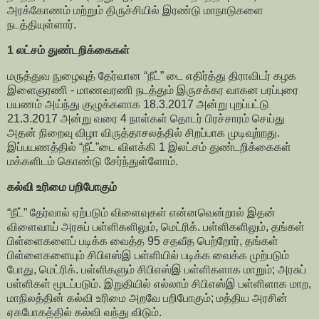
அரக்கோணம் மற்றும் திருச்சியில் இரண்டு மாநாடுகளை
நடத்தியுள்ளார்.
1 லட்சம் துண்டறிக்கைகள்
மருத்துவ நுழைவுத் தேர்வான “நீட்” டை எதிர்த்து திராவிடர் கழக
இளைஞரணி - மாணவரணி நடத்தும் இருசக்கர வாகன பரப்புரை
பயணம் அய்ந்து குழுக்களாக 18.3.2017 அன்று புறப்பட்டு
21.3.2017 அன்று வரை 4 நாள்கள் தொடர் பிரச்சாரம் செய்து
அதன் நிறைவு விழா விருத்தாசலத்தில் சிறப்பாக முடிவுற்றது.
இப்பயணத்தில் “நீட்”டை விளக்கி 1 இலட்சம் துண்டறிக்கைகள்
மக்களிடம் கொண்டு சேர்ந்துள்ளோம்.
கல்வி உரிமை பறிபோகும்
“நீட்” தேர்வால் ஏற்படும் விளைவுகள் என்னவென்றால் இதன்
விளைவாய் அரசுப் பள்ளிகளிலும், மெட்ரிக். பள்ளிகளிலும், தங்கள்
பிள்ளைகளைப் படிக்க வைத்த 95 சதவீத பெற்றோர், தங்கள்
பிள்ளைகளையும் சிபிஎஸ்இ பள்ளியில் படிக்க வைக்க முற்படும்
போது, மெட்ரிக். பள்ளிகளும் சிபிஎஸ்இ பள்ளிகளாக மாறும்; அரசுப்
பள்ளிகள் மூடப்படும். இறுதியில் எல்லாம் சிபிஎஸ்இ பள்ளிளாக மாற,
மாநிலத்தின் கல்வி உரிமை அறவே பறிபோகும்; மத்திய அரசின்
ஏகபோகத்தில் கல்வி வந்து விடும்.