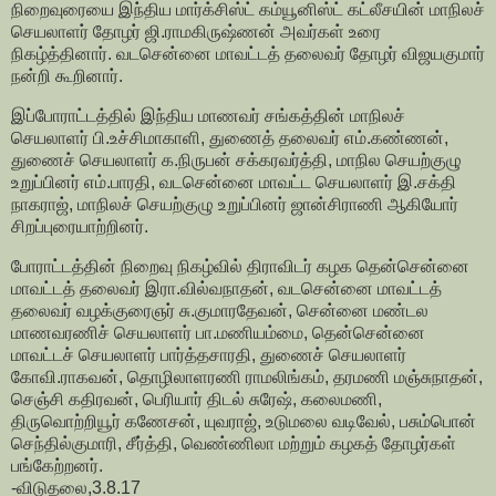
நிறைவுரையை இந்திய மார்க்சிஸ்ட் கம்யூனிஸ்ட் கட்லீசயின் மாநிலச்
செயலாளர் தோழர் ஜி.ராமகிருஷ்ணன் அவர்கள் உரை
நிகழ்த்தினார். வடசென்னை மாவட்டத் தலைவர் தோழர் விஜயகுமார்
நன்றி கூறினார்.
இப்போராட்டத்தில் இந்திய மாணவர் சங்கத்தின் மாநிலச்
செயலாளர் பி.உச்சிமாகாளி, துணைத் தலைவர் எம்.கண்ணன்,
துணைச் செயலாளர் க.நிருபன் சக்கரவர்த்தி, மாநில செயற்குழு
உறுப்பினர் எம்.பாரதி, வடசென்னை மாவட்ட செயலாளர் இ.சக்தி
நாகராஜ், மாநிலச் செயற்குழு உறுப்பினர் ஜான்சிராணி ஆகியோர்
சிறப்புரையாற்றினர்.
போராட்டத்தின் நிறைவு நிகழ்வில் திராவிடர் கழக தென்சென்னை
மாவட்டத் தலைவர் இரா.வில்வநாதன், வடசென்னை மாவட்டத்
தலைவர் வழக்குரைஞர் சு.குமாரதேவன், சென்னை மண்டல
மாணவரணிச் செயலாளர் பா.மணியம்மை, தென்சென்னை
மாவட்டச் செயலாளர் பார்த்தசாரதி, துணைச் செயலாளர்
கோவி.ராகவன், தொழிலாளரணி ராமலிங்கம், தரமணி மஞ்சுநாதன்,
செஞ்சி கதிரவன், பெரியார் திடல் சுரேஷ், கலைமணி,
திருவொற்றியூர் கணேசன், யுவராஜ், உடுமலை வடிவேல், பசும்பொன்
செந்தில்குமாரி, சீர்த்தி, வெண்ணிலா மற்றும் கழகத் தோழர்கள்
பங்கேற்றனர்.
-விடுதலை,3.8.17