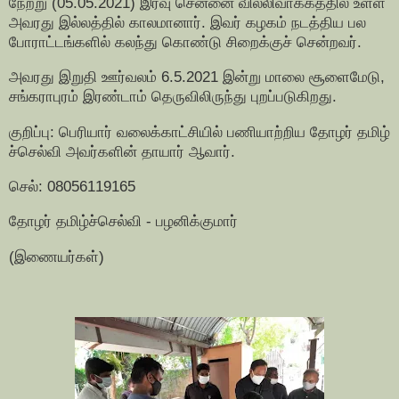
நேற்று (05.05.2021) இரவு சென்னை வில்லிவாக்கத்தில் உள்ள
அவரது இல்லத்தில் காலமானார். இவர் கழகம் நடத்திய பல
போராட்டங்களில் கலந்து கொண்டு சிறைக்குச் சென்றவர்.
அவரது இறுதி ஊர்வலம் 6.5.2021 இன்று மாலை சூளைமேடு,
சங்கராபுரம் இரண்டாம் தெருவிலிருந்து புறப்படுகிறது.
குறிப்பு: பெரியார் வலைக்காட்சியில் பணியாற்றிய தோழர் தமிழ்
ச்செல்வி அவர்களின் தாயார் ஆவார்.
செல்: 08056119165
தோழர் தமிழ்ச்செல்வி - பழனிக்குமார்
(இணையர்கள்)