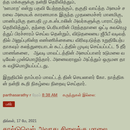
த்த மக்களுக்கு நன்றி தெரிவித்தும்,
’உளமாற’ என்று பதவி யேற்றதற்கும், தகுதி வாய்ந்த அமைச் ச
ரவை அமையக் காரணமாக இருந்த முதலமைச்சர் மானமிகு,
மாண்புமிகு தளபதி மு.க.ஸ்டாலின் அவர்களுக்கு பாராட்டுத்
தெரிவித்தும், தந்தை பெரியாரின் பிறந்தநாளை ஒட்டி சுவரெழு
த்துப் பிரச்சாரம் செய்வ தென்றும், விடுதலையை ஜீபீயீ வடிவத்
தில் அனுப்புகின்ற எண்ணிக்கையை விரிவுபடுத்த உறுதியேற்ப
தாகவும் கலந்துரையாடல் கூட்டத்தில் முடிவு செய்யப்பட்ட 5 தீர்
மானங்களை, ஆவடி மாவட்டத்தின் அமைப்பாளர் உடுமலை வ
டிவேல் முன்மொழிந்தார். அனைவராலும் அய்ந்தும் ஒருமன தா
க வழிமொழியப்பட்டது.
இறுதியில் தாம்பரம் மாவட்டத் தின் செயலாளர் கோ. நாத்திக
ன் நன்றி கூறி நிகழ்வை நிறைவு செய்தார்.
parthasarathy r
நேரம்
8:38 AM
கருத்துகள் இல்லை:
பகிர்
திங்கள், 17 மே, 2021
கால்டுவெல் அவரது சிலைக்கு மாலை