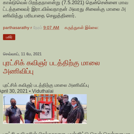
கால்டுவெல் பிறந்தநாளன்று (7.5.2021) தென்சென்னை மாவ
ட்டத்தலைவர் இரா.வில்வநாதன் அவரது சிலைக்கு மாலை அ
ணிவித்து மரியாதை செலுத்தினார்.
parthasarathy r
நேரம்
9:07 AM
கருத்துகள் இல்லை:
பகிர்
செவ்வாய், 11 மே, 2021
புரட்சிக் கவிஞர் படத்திற்கு மாலை
அணிவிப்பு
புரட்சிக் கவிஞர் படத்திற்கு மாலை அணிவிப்பு
April 30, 2021
• Viduthalai
புரட்சி கவிஞரின் பிறந்தநாளை முன்னிட்டு தென் சென்னை மா