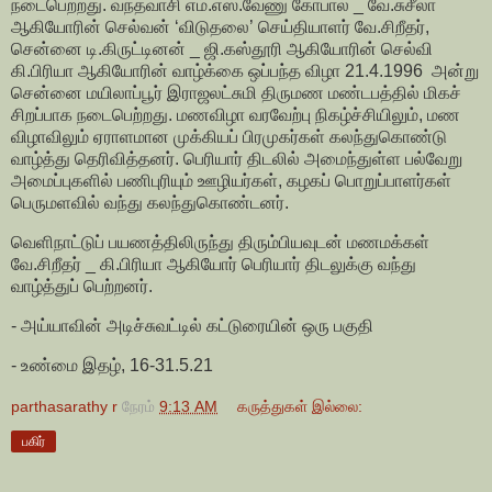
நடைபெற்றது. வந்தவாசி எம்.எஸ்.வேணு கோபால் _ வே.சுசீலா
ஆகியோரின் செல்வன் ‘விடுதலை’ செய்தியாளர் வே.சிறீதர்,
சென்னை டி.கிருட்டினன் _ ஜி.கஸ்தூரி ஆகியோரின் செல்வி
கி.பிரியா ஆகியோரின் வாழ்க்கை ஒப்பந்த விழா 21.4.1996 அன்று
சென்னை மயிலாப்பூர் இராஜலட்சுமி திருமண மண்டபத்தில் மிகச்
சிறப்பாக நடைபெற்றது. மணவிழா வரவேற்பு நிகழ்ச்சியிலும், மண
விழாவிலும் ஏராளமான முக்கியப் பிரமுகர்கள் கலந்துகொண்டு
வாழ்த்து தெரிவித்தனர். பெரியார் திடலில் அமைந்துள்ள பல்வேறு
அமைப்புகளில் பணிபுரியும் ஊழியர்கள், கழகப் பொறுப்பாளர்கள்
பெருமளவில் வந்து கலந்துகொண்டனர்.
வெளிநாட்டுப் பயணத்திலிருந்து திரும்பியவுடன் மணமக்கள்
வே.சிறீதர் _ கி.பிரியா ஆகியோர் பெரியார் திடலுக்கு வந்து
வாழ்த்துப் பெற்றனர்.
- அய்யாவின் அடிச்சுவட்டில் கட்டுரையின் ஒரு பகுதி
- உண்மை இதழ், 16-31.5.21
parthasarathy r
நேரம்
9:13 AM
கருத்துகள் இல்லை:
பகிர்