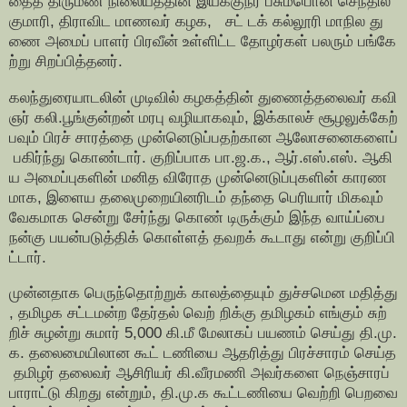
தைத் திருமண நிலையத்தின் இயக்குநர் பசும்பொன் செந்தில்
குமாரி, திராவிட மாணவர் கழக, சட் டக் கல்லூரி மாநில து
ணை அமைப் பாளர் பிரவீன் உள்ளிட்ட தோழர்கள் பலரும் பங்கே
ற்று சிறப்பித்தனர்.
கலந்துரையாடலின் முடிவில் கழகத்தின் துணைத்தலைவர் கவி
ஞர் கலி.பூங்குன்றன் மரபு வழியாகவும், இக்காலச் சூழலுக்கேற்
பவும் பிரச் சாரத்தை முன்னெடுப்பதற்கான ஆலோசனைகளைப்
பகிர்ந்து கொண்டார். குறிப்பாக பா.ஜ.க., ஆர்.எஸ்.எஸ். ஆகி
ய அமைப்புகளின் மனித விரோத முன்னெடுப்புகளின் காரண
மாக, இளைய தலைமுறையினரிடம் தந்தை பெரியார் மிகவும்
வேகமாக சென்று சேர்ந்து கொண் டிருக்கும் இந்த வாய்ப்பை
நன்கு பயன்படுத்திக் கொள்ளத் தவறக் கூடாது என்று குறிப்பி
ட்டார்.
முன்னதாக பெருந்தொற்றுக் காலத்தையும் துச்சமென மதித்து
, தமிழக சட்டமன்ற தேர்தல் வெற் றிக்கு தமிழகம் எங்கும் சுற்
றிச் சுழன்று சுமார் 5,000 கி.மீ மேலாகப் பயணம் செய்து தி.மு.
க. தலைமையிலான கூட் டணியை ஆதரித்து பிரச்சாரம் செய்த
தமிழர் தலைவர் ஆசிரியர் கி.வீரமணி அவர்களை நெஞ்சாரப்
பாராட்டு கிறது என்றும், தி.மு.க கூட்டணியை வெற்றி பெறவை