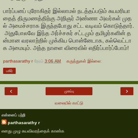
பார்ப்பனப் புரோகிதர் இல்லாமல் நடத்தப்படும் சுயமரியா
தைத் திருமணத்திற்கு அறிஞர் அண்ணா அவர்கள் முத
ல் அமைச்சராக இருந்தபோது சட்ட வடிவம் கொடுத்தார்.
அதுபோலவே இந்த அர்ச்சகர் சட்டமும் தமிழர்களின் த
ன்மான வரலாற்றில் முக்கிய பொன்னேடாக, கல்வெட்டா
க அமையும். அந்த நாளை விரைவில் எதிர்ப்பார்ப்போம்!
parthasarathy r
நேரம்
3:06 AM
கருத்துகள் இல்லை:
பகிர்
‹
›
முகப்பு
வலையில் காட்டு
என்னைப் பற்றி
parthasarathy r
எனது முழு சுயவிவரத்தைக் காண்க