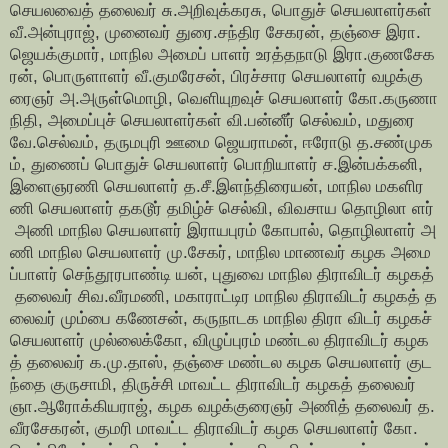
செயலவைத் தலைவர் சு.அறிவுக்கரசு, பொதுச் செயலாளர்கள்
வீ.அன்புராஜ், முனைவர் துரை.சந்திர சேகரன், தஞ்சை இரா.
ஜெயக்குமார், மாநில அமைப் பாளர் உரத்தநாடு இரா.குணசேக
ரன், பொருளாளர் வீ.குமரேசன், பிரச்சார செயலாளர் வழக்கு
ரைஞர் அ.அருள்மொழி, வெளியுறவுச் செயலாளர் கோ.கருணா
நிதி, அமைப்புச் செயலாளர்கள் வி.பன்னீர் செல்வம், மதுரை
வே.செல்வம், தருமபுரி ஊமை ஜெயராமன், ஈரோடு த.சண்முக
ம், துணைப் பொதுச் செயலாளர் பொறியாளர் ச.இன்பக்கனி,
இளைஞரணி செயலாளர் த.சீ.இளந்திரையன், மாநில மகளிர
ணி செயலாளர் தகடூர் தமிழ்ச் செல்வி, விவசாய தொழிலா ளர்
அணி மாநில செயலாளர் இராயபுரம் கோபால், தொழிலாளர் அ
ணி மாநில செயலாளர் மு.சேகர், மாநில மாணவர் கழக அமை
ப்பாளர் செந்தூரபாண்டி யன், புதுவை மாநில திராவிடர் கழகத்
தலைவர் சிவ.வீரமணி, மகாராட்டிர மாநில திராவிடர் கழகத் த
லைவர் மும்பை கணேசன், கருநாடக மாநில திரா விடர் கழகச்
செயலாளர் முல்லைக்கோ, விழுப்புரம் மண்டல திராவிடர் கழக
த் தலைவர் க.மு.தாஸ், தஞ்சை மண்டல கழக செயலாளர் குட
ந்தை குருசாமி, திருச்சி மாவட்ட திராவிடர் கழகத் தலைவர்
ஞா.ஆரோக்கியராஜ், கழக வழக்குரைஞர் அணித் தலைவர் த.
வீரசேகரன், குமரி மாவட்ட திராவிடர் கழக செயலாளர் கோ.