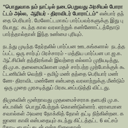
"பொதுவாக நம் நாட்டில் நடைபெறுவது அரசியல் போரா
ட்டம் அல்ல, ஆரியர் - திராவிடர் போராட்டம்"
என்பார் தந்
தை பெரியார். மேலோட்டமாகப் பார்ப்பவர்களுக்கு இது பு
ரியாது; கடந்த கால வரலாற்றுக் கண்ணோட்டத்தோடு
பார்த்தால்தான் இந்த உண்மை புரியும்.
நடந்து முடிந்த தேர்தலில் பார்ப்பன ஊடகங்களால் நடத்த
ப்பட்ட ஒரு சார்புப் பிரச்சாரம் - மத்திய பார்ப்பன பா.ஜ.க.
ஆட்சியின் தந்திரங்கள் இவற்றை எல்லாம் முறியடித்து,
தி.மு.க. தலைமையிலான மதச் சார்பற்ற முற்போக்குக் கூ
ட்டணியின் வெற்றி - தமிழ் மண் தந்தை பெரியார் மண்
ணே- திராவிட மண்ணே என்பதை வரலாற்றுக்கு மீண்டும்
ஒரு முறை முரசடித்துப் பிரகடனப்படுத்தி விட்டது.
திமுகவின் மூன்றாவது முதலமைச்சராக தளபதி மு.க.
ஸ்டாலின் பொறுப்பேற்றுக் கொண்டுள்ளார். ஏராளமான
சவால்கள் அவரை நோக்கித் தோள் தட்டி நிற்கின்றன. க
ஜானா காலி என்பதையும் கடந்து கிட்டத்தட்ட 6 லட்சம்
கோடி ரூபாய் கடன் என்ற நிலைதான்.