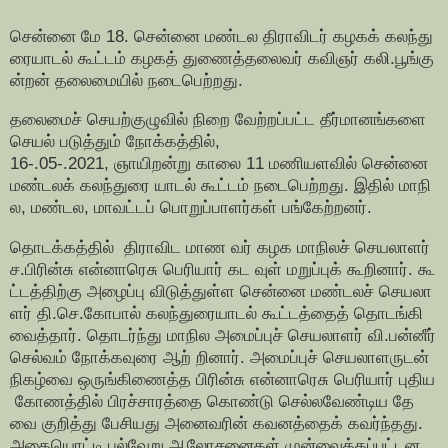
சென்னை மே 18. சென்னை மண்டல திராவிடர் கழகக் கலந்து
ரையாடல் கூட்டம் கழகத் துணைத்தலைவர் கவிஞர் கலி.பூங்கு
ன்றன் தலைமையில் நடைபெற்றது.
தலைமைச் செயற்குழுவில் நிறை வேற்றப்பட்ட தீர்மானங்களை
செயல் படுத்தும் நோக்கத்தில்,
16-.05-.2021, ஞாயிறன்று காலை 11 மணியளவில் சென்னை
மண்டலக் கலந்துரை யாடல் கூட்டம் நடைபெற்றது. இதில் மாநி
ல, மண்டல, மாவட்டப் பொறுப்பாளர்கள் பங்கேற்றனர்.
தொடக்கத்தில் திராவிட மாண வர் கழக மாநிலச் செயலாளர்
ச.பிரின்சு என்னாரெசு பெரியார் கட வுள் மறுப்புக் கூறினார். கூ
ட்டத்திற்கு அழைப்பு விடுத்துள்ள சென்னை மண்டலச் செயலா
ளர் தி.செ.கோபால் கலந்துரையாடல் கூட்டத்தைத் தொடங்கி
வைத்தார். தொடர்ந்து மாநில அமைப்புச் செயலாளர் வி.பன்னீர்
செல்வம் நோக்கவுரை ஆற் றினார். அமைப்புச் செயலாளருடன்
நிகழ்வை ஒருங்கிணைத்த பிரின்சு என்னாரெசு பெரியார் புதிய
கோணத்தில் பிரச்சாரத்தை கொண்டு செல்லவேண்டிய தே
வை குறித்து பேசியது அனைவரின் கவனத்தைக் கவர்ந்தது.
அதையொட்டி பல்வேறு ஆலோசனைகள் முன்வைக்கப்பட்டன.