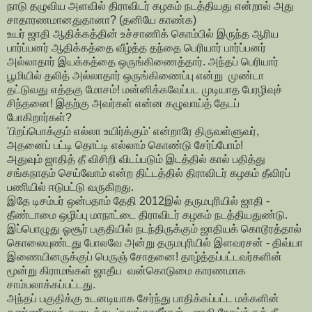
நாடு தழுவிய அளவில் திராவிடர் கழகம் நடத்தியது என்றால் அது
சாதாரணமானதுதானா? (தனியே காண்க)
உயர் ஜாதி ஆதிக்கத்தின் உச்சாணிக் கொம்பில் இருந்த ஆரிய
பார்ப்பனர் ஆதிக்கத்தை வீழ்த்த தந்தை பெரியார் பார்ப்பனர்
அல்லாதார் இயக்கத்தை ஒருங்கிணைத்தார். அந்தப் பெரியார்
பூமியில் தலித் அல்லாதார் ஒருங்கிணைப்பு என்று முண்டா
தட்டுவது எத்தகு மோசம்! மன்னிக்கவேப்பட முடியாத பேரழிவுச்
சிந்தனை! இதற்கு அவர்கள் என்ன கழுவாய்த் தேடப்
போகிறார்கள்?
'பிறப்பொக்கும் எல்லா உயிர்க்கும்' என்றாரே திருவள்ளுவர்,
அதனைப் பட்டி தொட்டி எல்லாம் கொண்டு சேர்ப்போம்!
அதுவும் ஜாதித் தீ விசிறி விடப்படும் இடத்தில் கால் பதித்து
சங்கநாதம் செய்வோம் என்ற திட்டத்தில் திராவிடர் கழகம் தீவிரப்
பணியில் ஈடுபட்டு வருகிறது.
இதே டிசம்பர் ஒன்பதாம் தேதி 2012இல் தருமபுரியில் ஜாதி -
தீண்டாமை ஒழிப்பு மாநாட்டை திராவிடர் கழகம் நடத்தியதுண்டு.
இப்பொழுது ஓசூர் பகுதியில் நடந்திருக்கும் ஜாதியக் கொடூரத்தால்
கொலையுண்டது போலவே அன்று தருமபுரியில் இளவரசன் - திவ்யா
இணையினருக்குப் பெருஞ் சோதனை! தாழ்த்தப்பட்டவர்களின்
மூன்று கிராமங்கள் ஜாதீய வன்கொடுமை காரணமாக
சாம்பலாக்கப்பட்டது.
அந்தப் பகுதிக்கு உடனடியாக சேர்ந்து பாதிக்கப்பட்ட மக்களின்