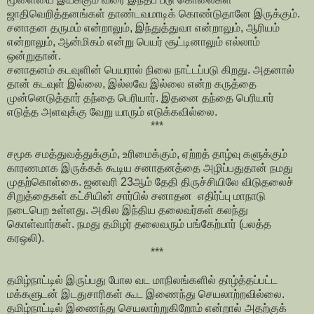
ஜாதிவெறித்தனங்கள் தாண்டவமாடிக் கொண்டுதானே இருக்கும்.
சனாதன தருமம் என்றாலும், இந்துத்துவா என்றாலும், ஆரியம்
என்றாலும், ஆன்மிகம் என்று பெயர் சூட்டினாலும் எல்லாம்
ஒன்றுதான்.
சனாதனம் கடவுளின் பெயரால் நிலை நாட்டப்படு கிறது. அதனால்
தான் கடவுள் இல்லை, இல்லவே இல்லை என்ற கருத்தை
முன்னெடுத்தார் தந்தை பெரியார். இதனை தந்தை பெரியார்
எடுத்த அளவுக்கு வேறு யாரும் எடுக்கவில்லை.
***
சமூக சமத்துவத்துக்கும், உரிமைக்கும், ஏற்றத் தாழ்வு களுக்கும்
காரணமாக இருக்கக் கூடிய சனாதனத்தை அழிப்பதுதான் நமது
முதற்கொள்கை. ஜனவரி 23ஆம் தேதி திருச்சியிலே விடுதலைச்
சிறுத்தைகள் கட்சியின் சார்பில் சனாதன எதிர்ப்பு மாநாடு
நடைபெற உள்ளது. அகில இந்திய தலைவர்கள் கலந்து
கொள்வார்கள். நமது தமிழர் தலைவரும் பங்கேற்பார் (பலத்த
கரஒலி).
***
தமிழ்நாட்டில் இருப்பது போல வட மாநிலங்களில் தாழ்த்தப்பட்ட
மக்களுடன் இடதுசாரிகள் கூட இணைந்து செயலாற்றவில்லை.
தமிழ்நாட்டில் இணைந்து செயலாற்றுகிறோம் என்றால் அதற்குக்