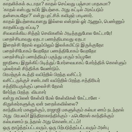
காதலிக்கக் கூடாதா? காதல் செய்வது பஞ்சமா பாதகமா?
'காதல் என்பது உயிர் இயற்கை. அது கட்டில் அகப்படும்
தன்மையதோ?' என்று புரட்சிக் கவிஞர் பாடினார்.
காதல் இயற்கையானது இல்லை என்றால் ஓர் ஆணும், பெண்ணும்
காதலிப்பது எப்படி?
சிவவாக்கிய சித்தர் செவிகளில் அடித்ததுபோல கேட்டாரே!
பறைச்சியாவது ஏதடா பணத்தியாவது ஏதடா
இறைச்சி தோல் எலும்பிலும் இலக்கமிட்டு இருக்குதோ
பறைச்சிபோகம் வேறதோ பணத்திபோகம் வேறதோ
பறைச்சியும் பணத்தியும் பகுந்து பாரும் உம்முளே
ஜாதியை இறுக்கிப் பிடித்துப் போர்வையாகப் போர்த்திக் கொள்ளும்
புல்லர்கள் சிந்திக்க வேண்டும்.
பிரமற்குக் கூத்தி வயிற்றில் பிறந்த வசிட்டர்
வசிட்டருக்குச் சண்டாளி வயிற்றில் பிறந்த சத்திரியர்
சத்திரியருக்குப் புலைச்சி தோள்
சேர்ந்த பிறந்த வியாசர்
என்று கபிலன் கேள்வி மேல் கேள்விகள் கேட்டானே -
கிறுக்கர்களுக்கு ஏன் உறைக்கவில்லை?
காந்தியார் மகனுக்கும், ராஜாஜி மகளுக்கும் கல்யா ணம் நடந்தால்
அது பிரபலம்! இந்திராகாந்திக்கும் - ஃபெரோஸ் காந்திக்கும்
கல்யாணம் நடந்தால் அது கொண்டாட்டம்!
ஒரு தாழ்த்தப்பட்டவரும், ஒரு பிற்படுத்தப்பட்டவரும் அன்பு