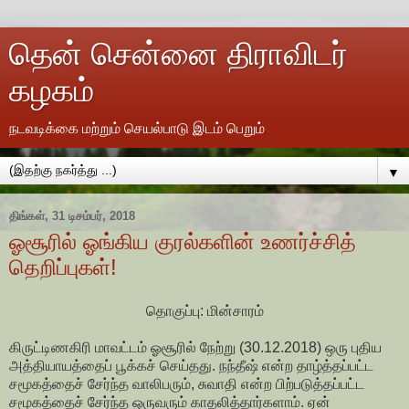
தென் சென்னை திராவிடர்
கழகம்
நடவடிக்கை மற்றும் செயல்பாடு இடம் பெறும்
▼
திங்கள், 31 டிசம்பர், 2018
ஓசூரில் ஓங்கிய குரல்களின் உணர்ச்சித்
தெறிப்புகள்!
தொகுப்பு: மின்சாரம்
கிருட்டிணகிரி மாவட்டம் ஓசூரில் நேற்று (30.12.2018) ஒரு புதிய
அத்தியாயத்தைப் பூக்கச் செய்தது. நந்தீஷ் என்ற தாழ்த்தப்பட்ட
சமூகத்தைச் சேர்ந்த வாலிபரும், சுவாதி என்ற பிற்படுத்தப்பட்ட
சமூகத்தைச் சேர்ந்த ஒருவரும் காதலித்தார்களாம். ஏன்