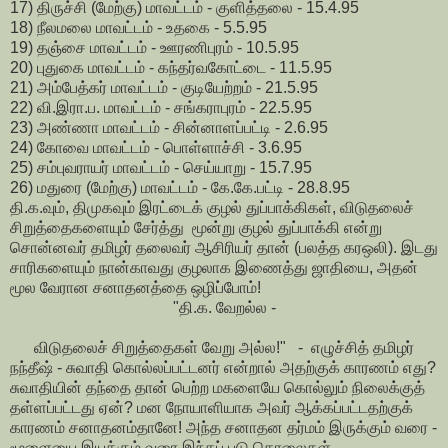
17) திருச்சி (மேற்கு) மாவட்டம் - குளித்தலை - 15.4.95
18) நீலமலை மாவட்டம் - உதகை - 5.5.95
19) தஞ்சை மாவட்டம் - ஊரணிபுரம் - 10.5.95
20) புதுகை மாவட்டம் - கந்தர்வகோட்டை - 11.5.95
21) அம்பேத்கர் மாவட்டம் - குடியேற்றம் - 21.5.95
22) வி.இரா.ப. மாவட்டம் - சங்கராபுரம் - 22.5.95
23) அண்ணா மாவட்டம் - சின்னாளப்பட்டி - 2.6.95
24) கோவை மாவட்டம் - பொள்ளாச்சி - 3.6.95
25) சம்புவராயர் மாவட்டம் - செய்யாறு - 15.7.95
26) மதுரை (மேற்கு) மாவட்டம் - கே.கே.பட்டி - 28.8.95
தி.க.வும், திமுகவும் இரட்டைக் குழல் துப்பாக்கிகள், விடுதலைச்
சிறுத்தைகளையும் சேர்த்து மூன்று குழல் துப்பாக்கி என்று
சொன்னவர் தமிழர் தலைவர் ஆசிரியர் தான் (பலத்த கரஒலி). இடது
சாரிகளையும் நான்காவது குழலாக இணைத்து ஜாதியை, அதன்
மூல வேரான சனாதனத்தை ஒழிப்போம்!
"தி.க. வேறல்ல -
விடுதலைச் சிறுத்தைகள் வேறு அல்ல!" - எழுச்சித் தமிழர்
நந்தீஷ் - சுவாதி கொல்லப்பட்டனர் என்றால் அதற்குக் காரணம் எது?
சுவாதியின் தந்தை தான் பெற்ற மகளையே கொல்லும் நிலைக்குத்
தள்ளப்பட்டது ஏன்? மன நோயாளியாக அவர் ஆக்கப்பட்டதற்குக்
காரணம் சனாதனம்தானே! அந்த சனாதன தர்மம் இருக்கும் வரை -
மூளையை இயக்கும் வரை இந்தப் படு கொலைகள்