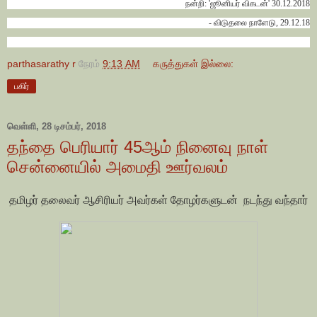
நன்றி: 'ஜூனியர் விகடன்' 30.12.2018
- விடுதலை நாளேடு, 29.12.18
parthasarathy r
நேரம்
9:13 AM
கருத்துகள் இல்லை:
பகிர்
வெள்ளி, 28 டிசம்பர், 2018
தந்தை பெரியார் 45ஆம் நினைவு நாள்
சென்னையில் அமைதி ஊர்வலம்
தமிழர் தலைவர் ஆசிரியர் அவர்கள் தோழர்களுடன் நடந்து வந்தார்