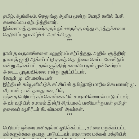
தமிழ், ஆங்கிலம், தெலுங்கு ஆகிய மூன்று மொழி களில் பேசி
கலகலப்பை ஏற்படுத்தினார்.
இவ்வளவுத் தலைவர்களும் நம் ஊருக்கு வந்து கருத்துக்களை
தெரிவிப்பது மகிழ்ச்சி அளிக்கிறது.
***
நான்கு வருணங்களை மனுதர்மம் கற்பித்தது. அதில் சூத்திரர்
நாலாஞ் ஜாதி ஆக்கப்பட்டு குலத் தொழிலை செய்ய வேண்டும்
என்று ஆக்கப்பட்டதால் சூத்திரர் களாகிய நாம் முன்னேற்றம்
அடைய முடியவில்லை என்று குறிப்பிட்டார்.
தோழர் மு. வீரபாண்டியன்
இந்தியக் கம்யூனிஸ்டுக் கட்சியின் தமிழ்நாடு மாநில செயலாளர் மு.
வீரபாண்டியன் தனது உரையில்,
தந்தை பெரியார் தம் கொள்கையில் சமரசமில்லாமல் பாடுபட்டவர்.
அவர் வழியில் சமரசம் இன்றி சிறப்பாகப் பணியாற்றுபவர் தமிழர்
தலைவர் ஆசிரியர் கி. வீரமணி அவர்கள்.
***
பெரியார் ஒற்றை மனிதரல்ல; ஒடுக்கப்பட்ட, உரிமை மறுக்கப்பட்ட
மக்களுக்காக ஓயாது பாடுபட்டவர். சாதாரண மக்கள் மத்தியில்