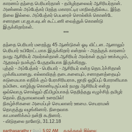
காரணம் தந்தை பெரியார்தான் - தமிழர்தலைவர் ஆசிரியர்தான்.
அண்ணல் அம்பேத்கர் பிறந்த மகாராட்டிர மாநிலத்தில்கூட இந்த
நிலை இல்லை. அம்பேத்கர் பெயரைச் சொல்லிக் கொண்டே
சனாதன பா.ஜ.க.வுடன் கூட்டணி வைத்துக் கொண்டு
இருக்கிறார்கள்.
***
தந்தை பெரியார் மறைந்து 45 ஆண்டுகள் ஓடி விட்டன. ஆனாலும்
பெரியார் உயிரோட்டமாக இருக்கிறார் என்றால் - அதற்குக் காரணம்
நமது ஆசிரியர் அவர்கள்தான்.ஆசிரியர் அவர்கள் தரும் ஊக்கமும்,
ஆதரவும் நமக்குப் பேருதவியாக இருக்கிறது.
புத்தர் - அம்பேத்கர் - பெரியார் - ஆசிரியர் என்ற தொடர்ச்சிதான்
முக்கியமானது. எல்லாவிதத் தடைகளையும், சனாதனத்தையும்
கடுமையாக எதிர்க் கும் பேராசிரியராக, ஜாதி ஒழிப்புப் போராளியாக
நம்மிடை வாழ்ந்து கொண்டிருப்பவர் நமது ஆசிரியர் என்று
ஒவ்வொரு சொல்லும் தீப்பிழம்பாகத் தெறித்தது எழுச்சித் தமிழர்
தொல். திருமாவளவன் உரையில்!
நிகழ்ச்சிகளை அமைப்புச் செயலாளர் ஊமை. செயராமன்
தொகுத்து வழங்கினார். நிறைவாக
கா.மாணிக்கம் நன்றி கூறினார்.
- விடுதலை நாளேடு, 31.12.18
parthasarathy r
நேரம்
5:02 AM
கருத்துகள் இல்லை: