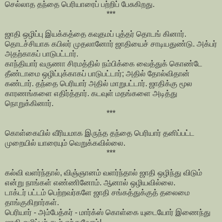
செல்லாத தந்தை பெரியாரைப் பற்றிப் பேசுகிறது.
***
ஜாதி ஒழிப்பு இயக்கத்தை கவுதமப் புத்தர் தொடங் கினார்.
தொடச்சியாக கபிலர் முதலானோர் ஜாதியைச் சாடியதுண்டு. அக்பர்
அதற்காகப் பாடுபட்டார்.
காந்தியார் வருணா சிரமத்தில் நம்பிக்கை வைத்துக் கொண்டே
தீண்டாமை ஒழிப்புக்காகப் பாடுபட்டார்; அதில் தோல்விதான்
கண்டார். தந்தை பெரியார் அதில் மாறுபட்டார். ஜாதிக்கு மூல
காரணங்களை எதிர்த்தார். கடவுள் மதங்களை அடித்து
நொறுக்கினார்.
***
கொள்கையில் வீரியமாக இருந்த தந்தை பெரியார் தனிப்பட்ட
முறையில் யாரையும் வெறுக்கவில்லை.
***
கல்வி வளர்ந்தால், விஞ்ஞானம் வளர்ந்தால் ஜாதி ஒழிந்து விடும்
என்று நாங்கள் எண்ணினோம். ஆனால் ஒழியவில்லை.
டாக்டர் பட்டம் பெற்றவர்களே ஜாதி சங்கத்துக்குத் தலைமை
தாங்குகிறார்கள்.
பெரியார் - அம்பேத்கர் - மார்க்ஸ் கொள்கை யுடையோர் இணைந்து