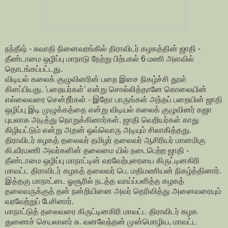
நந்தீஷ் - சுவாதி நினைவரங்கில் திராவிடர் கழகத்தின் ஜாதி -
தீண்டாமை ஒழிப்பு மாநாடு நேற்று பிற்பகல் 6 மணி அளவில்
தொடங்கப்பட்டது.
விடியல் கலைக் குழுவினரின் பறை இசை நிகழ்ச்சி தூள்
கிளப்பியது. 'பறையர்கள்' என்று சொல்லித்தானே கொலையின்
எல்லைவரை சென்றீர்கள் - இதோ பாருங்கள் அந்தப் பறையின் ஜாதி
ஒழிப்பு இடி முழுக்கத்தை என்று விடியல் கலைக் குழுவினர் கஜா
புயலாக அடித்து நொறுக்கினார்கள். ஜாதி வெறியர்கள் காது
கிழியட்டும் என்று அதன் ஒவ்வொரு அடியும் சிலாகித்தது.
திராவிடர் கழகத் தலைவர் தமிழர் தலைவர் ஆசிரியர் மானமிகு
கி.வீரமணி அவர்களின் தலைமை யில் நடைபெற்ற ஜாதி -
தீண்டாமை ஒழிப்பு மாநாட்டின் வரவேற்புரையை கிருட்டினகிரி
மாவட்ட திராவிடர் கழகத் தலைவர் பெ. மதிமணியன் நிகழ்த்தினார்.
இத்தகு மாநாட்டை ஓசூரில் நடத்த வாய்ப்பளித்த கழகத்
தலைவருக்குத் தன் நன்றியினை அவர் தெரிவித்து அனைவரையும்
வரவேற்றுப் பேசினார்.
மாநாட்டுத் தலைவரை கிருட்டினகிரி மாவட்ட திராவிடர் கழக
துணைச் செயலாளர் சு. வனவேந்தன் முன்மொழிய, மாவட்ட