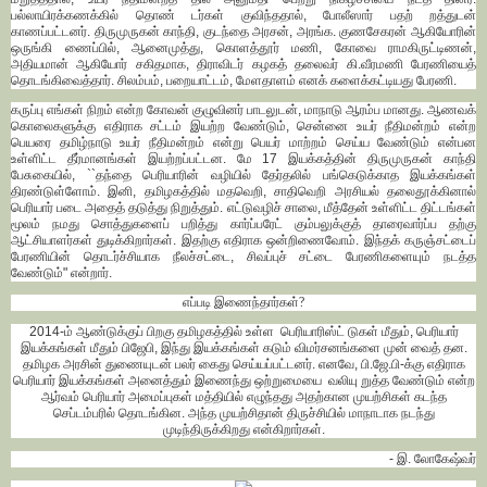
பல்லாயிரக்கணக்கில் தொண் டர்கள் குவிந்ததால், போலீஸார் பதற் றத்துடன்
காணப்பட்டனர். திருமுருகன் காந்தி, குடந்தை அரசன், அரங்க. குணசேகரன் ஆகியோரின்
ஒருங்கி ணைப்பில், ஆனைமுத்து, கொளத்தூர் மணி, கோவை ராமகிருட்டிணன்,
அதியமான் ஆகியோர் சகிதமாக, திராவிடர் கழகத் தலைவர் கி.வீரமணி பேரணியைத்
தொடங்கிவைத்தார். சிலம்பம், பறையாட்டம், மேளதாளம் எனக் களைக்கட்டியது பேரணி.
கருப்பு எங்கள் நிறம் என்ற கோவன் குழுவினர் பாடலுடன், மாநாடு ஆரம்ப மானது. ஆணவக்
கொலைகளுக்கு எதிராக சட்டம் இயற்ற வேண்டும், சென்னை உயர் நீதிமன்றம் என்ற
பெயரை தமிழ்நாடு உயர் நீதிமன்றம் என்று பெயர் மாற்றம் செய்ய வேண்டும் என்பன
உள்ளிட்ட தீர்மானங்கள் இயற்றப்பட்டன. மே 17 இயக்கத்தின் திருமுருகன் காந்தி
பேசுகையில், ``தந்தை பெரியாரின் வழியில் தேர்தலில் பங்கெடுக்காத இயக்கங்கள்
திரண்டுள்ளோம். இனி, தமிழகத்தில் மதவெறி, சாதிவெறி அரசியல் தலைதூக்கினால்
பெரியார் படை அதைத் தடுத்து நிறுத்தும். எட்டுவழிச் சாலை, மீத்தேன் உள்ளிட்ட திட்டங்கள்
மூலம் நமது சொத்துகளைப் பறித்து கார்ப்பரேட் கும்பலுக்குத் தாரைவார்ப்ப தற்கு
ஆட்சியாளர்கள் துடிக்கிறார்கள். இதற்கு எதிராக ஒன்றிணைவோம். இந்தக் கருஞ்சட்டைப்
பேரணியின் தொடர்ச்சியாக நீலச்சட்டை, சிவப்புச் சட்டை பேரணிகளையும் நடத்த
வேண்டும்" என்றார்.
எப்படி இணைந்தார்கள்?
2014-ம் ஆண்டுக்குப் பிறகு தமிழகத்தில் உள்ள பெரியாரிஸ்ட் டுகள் மீதும், பெரியார்
இயக்கங்கள் மீதும் பிஜேபி, இந்து இயக்கங்கள் கடும் விமர்சனங்களை முன் வைத் தன.
தமிழக அரசின் துணையுடன் பலர் கைது செய்யப்பட்டனர். எனவே, பி.ஜே.பி-க்கு எதிராக
பெரியார் இயக்கங்கள் அனைத்தும் இணைந்து ஒற்றுமையை வலியு றுத்த வேண்டும் என்ற
ஆர்வம் பெரியார் அமைப்புகள் மத்தியில் எழுந்தது அதற்கான முயற்சிகள் கடந்த
செப்டம்பரில் தொடங்கின. அந்த முயற்சிதான் திருச்சியில் மாநாடாக நடந்து
முடிந்திருக்கிறது என்கிறார்கள்.
- இ. லோகேஷ்வர்