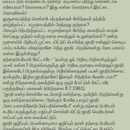
வயப்பட்டுக் காதலில் கட்டுண்டு கடிமணம் புரிந்து கொண்டால்
களேபரமா? கொலையா? இது என்ன கொடுமை! இரட்டை
அளவுகோல்!
ஓசூரையடுத்த வெங்கடேஷ்புரத்தைச் சேர்ந்தவர் நந்தீஷ்
தாழ்த்தப்பட்ட சமுதாயத்தில் பிறந்தது குற்றமா?
அவரும் பிற்படுத்தப்பட்ட சமூகத்தைச் சேர்ந்த சுவாதியும் காதல்
செய்தது குற்றம் என்று எதை வைத்துக் கூறுகிறார்கள்? மனித
மூளையில் ஆரியம் முட்டை யிட்டுப் பொரித்த ஜாதி என்னும் கொடிய
பாம்பு கக்கிய விஷம்தானே அந்த ஜாதி. அதற்கென்று அடையாளம்
என்ன இருக்கிறது?
தந்தைபெரியார் கேட்டாரே - "நமக்கு ஓர் அறிவு அதிகமிருந்தும்
பயன் என்ன? மிருகங்களுக்கு ஓர் அறிவு குறைவு என்றாலும் ஜாதி
இல்லையே! மிருகங்களுக்கு அறிவில்லாததன் பயன் ஜாதியில்லை;
நமக்குரிய இழிவு ஜாதிதானே! இதைச் சிந்திக்க வேண்டாமா?"
என்று சிந்தனைத் தளத்தில் ஒரு சூடு போட்டுக் கேட்டாரே
பகுத்தறிவுப் பகலவன் (விடுதலை 8.7.1961).
"ஜாதி என்ற சொல்லே வடமொழி வார்த்தை. தமிழில் அதற்கென்று
ஒரு வார்த்தையில்லை. பிறக்கும் போதே யாரும் ஜாதி
அடையாளத்தோடு பிறப்பதில்லையே!" என்று தந்தை பெரியார்
கூறிய கருத்துக்கு மறுப்புச் சொல்லி விட்டு ஜாதி வெறியர்கள்
சாப்பாட்டில் கை வைக்கட்டும்.
ஜாதி ஒழிப்பும், பெண்ணடிமை ஒழிப்பும் தான் தந்தை பெரியார்
கொள்கையின் இரு விழிகள். இதற்கு முட்டுக்கட்டைபோடும்