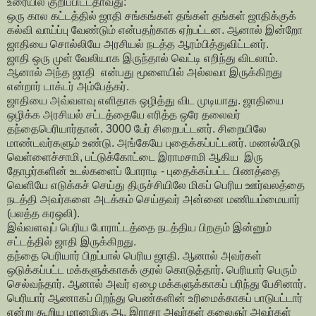
உரையில் குறிப்பிட்டதாவது:
ஒரு கால கட்டத்தில் ஜாதி சங்கங்கள் தங்கள் தங்கள் ஜாதிக்குக்
கல்வி வாய்ப்பு வேண்டும் என்பதற்காக ஏற்பட்டன. ஆனால் இன்றோ
ஜாதியை சொல்லியே அரசியல் நடத்த ஆரம்பித்துவிட்டனர்.
ஜாதி ஒரு முள் வேலியாக இருந்தால் வெட்டி எறிந்து விடலாம்.
ஆனால் அந்த ஜாதி என்பது மூளையில் அல்லவா இருக்கிறது
என்றார் டாக்டர் அம்பேத்கர்.
ஜாதியை அவ்வளவு எளிதாக ஒழித்து விட முடியாது. ஜாதியை
ஒழிக்க அரசியல் சட்டத்தையே எரித்த ஒரே தலைவர்
தந்தைபெரியார்தான். 3000 பேர் சிறைபட்டனர். சிறையிலே
மாண்டவர்களும் உண்டு. அங்கேயே புதைக்கப்பட்டனர். மணல்மேடு
வெள்ளைச்சாமி, பட்டுக்கோட்டை இராமசாமி ஆகிய இரு
தோழர்களின் உடல்களைப் போராடி - புதைக்கப்பட்ட பிணத்தை
வெளியே எடுக்கச் செய்து திருச்சியிலே மிகப் பெரிய ஊர்வலத்தை
நடத்தி அவர்களை அடக்கம் செய்தவர் அன்னை மணியம்மையார்
(பலத்த கரஒலி).
இவ்வளவுப் பெரிய போராட்டத்தை நடத்திய பிறகும் இன்னும்
சட்டத்தில் ஜாதி இருக்கிறது.
தந்தை பெரியார் பிறப்பால் பெரிய ஜாதி. ஆனால் அவர்கள்
ஒடுக்கப்பட்ட மக்களுக்காகக் குரல் கொடுத்தார். பெரியார் பெரும்
செல்வந்தார். ஆனால் அவர் ஏழை மக்களுக்காகப் பரிந்து பேசினார்.
பெரியார் ஆணாகப் பிறந்து பெண்களின் உரிமைக்காகப் பாடுபட்டார்
என்று கூறிய மானமிகு ஆ. இராசா அவர்கள் கலைஞர் அவர்கள்