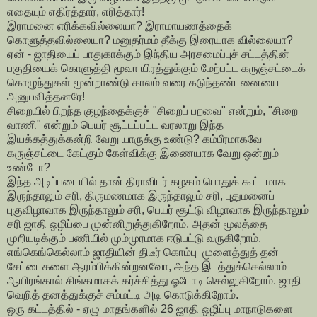
எதையும் எதிர்த்தார், எரித்தார்!
இராமனை எரிக்கவில்லையா? இராமாயணத்தைக்
கொளுத்தவில்லையா? மனுதர்மம் தீக்கு இரையாக வில்லையா?
ஏன் - ஜாதியைப் பாதுகாக்கும் இந்திய அரசமைப்புச் சட்டத்தின்
பகுதியைக் கொளுத்தி மூவா யிரத்துக்கும் மேற்பட்ட கருஞ்சட்டைக்
கொழுந்துகள் மூன்றாண்டு காலம் வரை கடுந்தண்டனையை
அனுபவித்தனரே!
சிறையில் பிறந்த குழந்தைக்குச் "சிறைப் பறவை" என்றும், "சிறை
வாணி" என்றும் பெயர் சூட்டப்பட்ட வரலாறு இந்த
இயக்கத்துக்கன்றி வேறு யாருக்கு உண்டு? கம்பீரமாகவே
கருஞ்சட்டை கேட்கும் கேள்விக்கு இணையாக வேறு ஒன்றும்
உண்டோ?
இந்த அடிப்படையில் தான் திராவிடர் கழகம் பொதுக் கூட்டமாக
இருந்தாலும் சரி, திருமணமாக இருந்தாலும் சரி, புதுமனைப்
புகுவிழாவாக இருந்தாலும் சரி, பெயர் சூட்டு விழாவாக இருந்தாலும்
சரி ஜாதி ஒழிப்பை முன்னிறுத்துகிறோம். அதன் மூலத்தை
முறியடிக்கும் பணியில் மும்முரமாக ஈடுபட்டு வருகிறோம்.
எங்கெங்கெல்லாம் ஜாதியின் திடீர் கொம்பு முளைத்துத் தன்
சேட்டைகளை ஆரம்பிக்கின்றனவோ, அந்த இடத்துக்கெல்லாம்
ஆயிரங்கால் சிங்கமாகக் கர்ச்சித்து ஓடோடி செல்லுகிறோம். ஜாதி
வெறித் தனத்துக்குச் சம்மட்டி அடி கொடுக்கிறோம்.
ஒரு கட்டத்தில் - ஏழு மாதங்களில் 26 ஜாதி ஒழிப்பு மாநாடுகளை