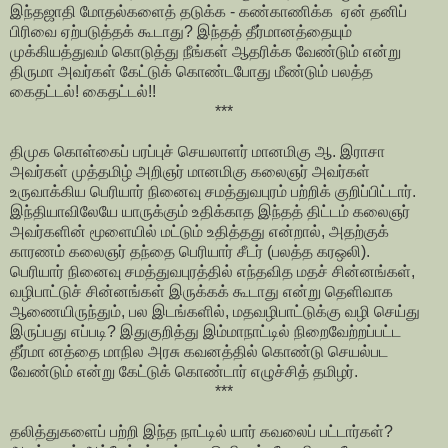
இந்தஜாதி மோதல்களைத் தடுக்க - கண்காணிக்க ஏன் தனிப்
பிரிவை ஏற்படுத்தக் கூடாது? இந்தத் தீர்மானத்தையும்
முக்கியத்துவம் கொடுத்து நீங்கள் ஆதரிக்க வேண்டும் என்று
திருமா அவர்கள் கேட்டுக் கொண்டபோது மீண்டும் பலத்த
கைதட்டல்! கைதட்டல்!!
***
திமுக கொள்கைப் பரப்புச் செயலாளர் மானமிகு ஆ. இராசா
அவர்கள் முத்தமிழ் அறிஞர் மானமிகு கலைஞர் அவர்கள்
உருவாக்கிய பெரியார் நினைவு சமத்துவபுரம் பற்றிக் குறிப்பிட்டார்.
இந்தியாவிலேயே யாருக்கும் உதிக்காத இந்தத் திட்டம் கலைஞர்
அவர்களின் மூளையில் மட்டும் உதித்தது என்றால், அதற்குக்
காரணம் கலைஞர் தந்தை பெரியார் சீடர் (பலத்த கரஒலி).
பெரியார் நினைவு சமத்துவபுரத்தில் எந்தவித மதச் சின்னங்கள்,
வழிபாட்டுச் சின்னங்கள் இருக்கக் கூடாது என்று தெளிவாக
ஆணையிருந்தும், பல இடங்களில், மதவழிபாட்டுக்கு வழி செய்து
இருப்பது எப்படி? இதுகுறித்து இம்மாநாட்டில் நிறைவேற்றப்பட்ட
தீர்மா னத்தை மாநில அரசு கவனத்தில் கொண்டு செயல்பட
வேண்டும் என்று கேட்டுக் கொண்டார் எழுச்சித் தமிழர்.
***
தலித்துகளைப் பற்றி இந்த நாட்டில் யார் கவலைப் பட்டார்கள்?