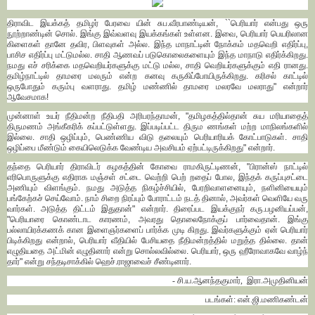
திராவிட இயக்கத் தமிழர் பேரவை யின் சுப.வீரபாண்டியன், ``பெரியார் என்பது ஒரு
நூற்றாண்டின் சொல். இங்கு இவ்வளவு இயக்கங்கள் உள்ளன. இவை, பெரியார் பெயரிலான
கிளைகள் தானே தவிர, பிளவுகள் அல்ல. இந்த மாநாட்டின் நோக்கம் மதவெறி எதிர்ப்பு,
பாசிச எதிர்ப்பு மட்டுமல்ல. சாதி ஆணவப் படுகொலைகளையும் இந்த மாநாடு எதிர்க்கிறது.
நமது எச் சரிக்கை மதவெறியர்களுக்கு மட்டு மல்ல, சாதி வெறியர்களுக்கும் எதி ரானது.
தமிழ்நாட்டில் தாமரை மலரும் என்ற கனவு கருகிப்போயிருக்கிறது. கரிசல் காட்டில்
ஒருபோதும் கரும்பு வளராது. தமிழ் மண்ணில் தாமரை மலரவே மலராது" என்றார்
ஆவேசமாக!
முன்னாள் உயர் நீதிமன்ற நீதிபதி அரிபரந்தாமன், "தமிழகத்தில்தான் சுய மரியாதைத்
திருமணம் அங்கீகரிக் கப்பட்டுள்ளது. இப்படிப்பட்ட திரும ணங்கள் மற்ற மாநிலங்களில்
இல்லை. சாதி ஒழிப்பும், பெண்ணிய விடு தலையும் பெரியாரியக் கோட்பாடுகள். சாதி
ஒழிப்பை மீண்டும் கையிலெடுக்க வேண்டிய அவசியம் ஏற்பட்டிருக்கிறது" என்றார்.
தந்தை பெரியார் திராவிடர் கழகத்தின் கோவை ராமகிருட்டிணன், "பிரான்ஸ் நாட்டில்
எரிபொருளுக்கு எதிராக மஞ்சள் சட்டை வெற்றி பெற் றதைப் போல, இந்தக் கருப்புசட்டை
அணியும் விளங்கும். நமது அடுத்த நிகழ்ச்சியில், பேரறிவாளனையும், நளினியையும்
பங்கேற்கச் செய்வோம். நாம் சிறை நிரப்பும் போராட்டம் நடத் தினால், அவர்கள் வெளியே வரு
வார்கள். அடுத்த திட்டம் இதுதான்" என்றார். திரைப்பட இயக்குநர் கரு.பழனியப்பன்,
"பெரியாரை கொண்டாட காரணம், அவரது தொலைநோக்குப் பார்வைதான். இங்கு
பல்லாயிரக்கணக் கான இளைஞர்களைப் பார்க்க முடி கிறது. இவர்களுக்கும் ஏன் பெரியார்
பிடிக்கிறது என்றால், பெரியார் வீதியில் பேசியதை நீதிமன்றத்தில் மறுத்த தில்லை. தான்
எழுதியதை அட்மின் எழுதினார் என்று சொல்லவில்லை. பெரியார், ஒரு ஹீரோவாகவே வாழ்ந்
தார்" என்று சந்தடிசாக்கில் ஹெச்.ராஜாவைச் சீண்டினார்.
- சி.ய.ஆனந்தகுமார், இரா.அமுதினியன்
படங்கள்: என்.ஜி.மணிகண்டன்