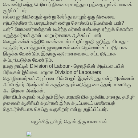
கொண்டு வந்த பெரியார் நினைவு சமத்துவபுரத்தை முக்கியமாகக்
குறிப்பிட்டார்.
எல்லா ஜாதியினரும் ஒன்று சேர்ந்து வாழும் ஒரு நிலையை
ஏற்படுத்தினார். பறையர்கள் என்று சொல்லப் படுபவர்கள் யார்?
யார்? பிராமணர்கள்தான் உயர்ந்த வர்கள் என்பதை ஏற்றுக் கொள்ள
மறுத்தவர்கள் தான் பறையர்களாக ஆக்கப்பட்டனர்.
வெறும் கல்வி உத்தியோகங்களால் மட்டும் ஜாதி ஒழிந்து விடாது -
சுதந்திரம், சமத்துவம், ஜனநாயகம் என்பதெல்லாம் சட்ட ரீதியாக
இருக்க வேண்டும். இதற்கு எதிரானவையை சட்ட ரீதியாக
அப்புறப்படுத்த வேண்டும்.
நமது நாட்டில் Division of Labour - தொழிலின் அடிப்படையில்
பிரிவுகள் இல்லை. மாறாக Division of Labourers
தொழிலாளர்கள் அடிப்படையில் பேதம் இருக்கிறது என்ற அண்ணல்
அம்பேத்கர் அவர்களின் கருத்தையும் எடுத்து வைத்தார் மானமிகு
ஆ. இராசா அவர்கள்.
திராவிடர் கழகம் நடத்தும் இந்த மாநாடு மிக முக்கியமானது. தமிழர்
தலைவர் ஆசிரியர் அவர்கள் இந்த அடிப்படைப் பணியைத்
தொடர்ச்சியாக செய்து வருகிறார் என்று குறிப்பிட்டார்.
எழுச்சித் தமிழர் தொல் திருமாவளவன்