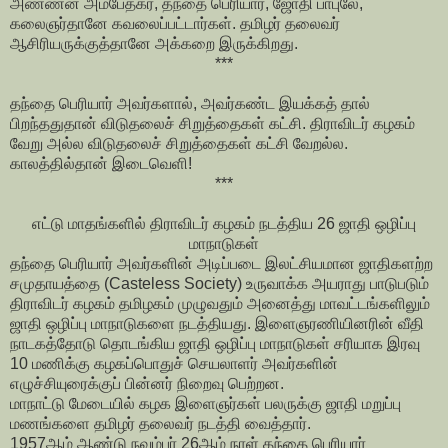
அண்ணன் அம்பேத்கர், தந்தை பெரியார், ஜோதி பாபுலே,
கலைஞர்தானே கவலைப்பட்டார்கள். தமிழர் தலைவர்
ஆசிரியருக்குத்தானே அக்கறை இருக்கிறது.
***
தந்தை பெரியார் அவர்களால், அவர்கண்ட இயக்கத் தால்
பிறந்ததுதான் விடுதலைச் சிறுத்தைகள் கட்சி. திராவிடர் கழகம்
வேறு அல்ல விடுதலைச் சிறுத்தைகள் கட்சி வேறல்ல.
காலத்தில்தான் இடைவெளி!
***
எட்டு மாதங்களில் திராவிடர் கழகம் நடத்திய 26 ஜாதி ஒழிப்பு
மாநாடுகள்
தந்தை பெரியார் அவர்களின் அடிப்படை இலட்சியமான ஜாதிகளற்ற
சமுதாயத்தை (Casteless Society) உருவாக்க அயராது பாடுபடும்
திராவிடர் கழகம் தமிழகம் முழுவதும் அனைத்து மாவட்டங்களிலும்
ஜாதி ஒழிப்பு மாநாடுகளை நடத்தியது. இளைஞரணியினரின் வீதி
நாடகத்தோடு தொடங்கிய ஜாதி ஒழிப்பு மாநாடுகள் சரியாக இரவு
10 மணிக்கு கழகப்பொதுச் செயலாளர் அவர்களின்
எழுச்சியுரைக்குப் பின்னர் நிறைவு பெற்றன.
மாநாட்டு மேடையில் கழக இளைஞர்கள் பலருக்கு ஜாதி மறுப்பு
மணங்களை தமிழர் தலைவர் நடத்தி வைத்தார்.
1957ஆம் ஆண்டு நவம்பர் 26ஆம் நாள் தந்தை பெரியார்