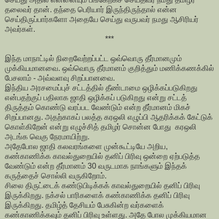
தலைவர் தான். தந்தை பெரியார் இருந்திருந்தால் என்ன
செய்திருப்பார்களோ அதையே செய்து வருபவர் நமது ஆசிரியர்
அவர்கள்.
***
இந்த மாநாட்டில் நிறைவேற்றப்பட்ட ஒவ்வொரு தீர்மானமும்
முக்கியமானவை. ஒவ்வொரு தீர்மானம் குறித்தும் மணிக்கணக்கில்
பேசலாம் - அவ்வளவு சிறப்பானவை.
இந்திய அரசமைப்புச் சட்டத்தில் தீண்டாமை ஒழிக்கப்படுகிறது
என்பதற்குப் பதிலாக ஜாதி ஒழிக்கப் படுகிறது என்று சட்டத்
திருத்தம் கொண்டு வரப்பட வேண்டும் என்ற தீர்மானம் மிகச்
சிறப்பானது. அதற்காகப் பலத்த கரஒலி எழுப்பி ஆதரிக்கக் கேட்டுக்
கொள்கிறேன் என்று எழுச்சித் தமிழர் சொன்ன போது கரஒலி
அடங்க வெகு நேரமாயிற்று.
அதேபோல ஜாதி கலவரங்களை முன்கூட்டியே அறிய,
கண்காணிக்க காவல்துறையில் தனிப் பிரிவு ஒன்றை ஏற்படுத்த
வேண்டும் என்ற தீர்மானம் 30 வருடமாக நாங்களும் இந்தக்
கருத்தைச் சொல்லி வருகிறோம்.
சிலை திருட்டைக் கண்டுபிடிக்கக் காவல்துறையில் தனிப் பிரிவு
இருக்கிறது. நக்சல் பாரிகளைக் கண்காணிக்க தனிப் பிரிவு
இருக்கிறது. தமிழ்த் தேசியம் பேசுகின்ற வர்களைக்
கண்காணிக்கவும் தனிப் பிரிவு உள்ளது. அதே போல முக்கியமான