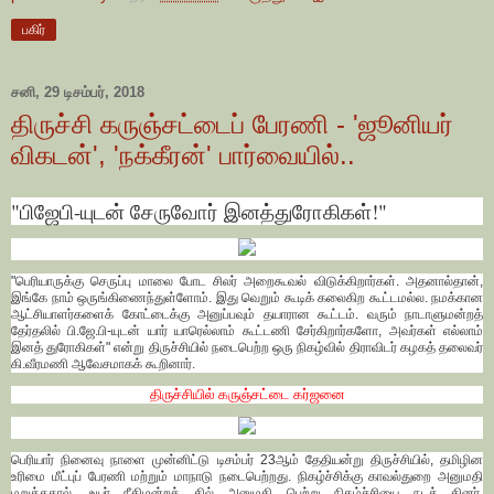
பகிர்
சனி, 29 டிசம்பர், 2018
திருச்சி கருஞ்சட்டைப் பேரணி - 'ஜூனியர்
விகடன்', 'நக்கீரன்' பார்வையில்..
"பிஜேபி-யுடன் சேருவோர் இனத்துரோகிகள்!"
"பெரியாருக்கு செருப்பு மாலை போட சிலர் அறைகூவல் விடுக்கிறார்கள். அதனால்தான்,
இங்கே நாம் ஒருங்கிணைந்துள்ளோம். இது வெறும் கூடிக் கலைகிற கூட்டமல்ல. நமக்கான
ஆட்சியாளர்களைக் கோட்டைக்கு அனுப்பவும் தயாரான கூட்டம். வரும் நாடாளுமன்றத்
தேர்தலில் பி.ஜே.பி-யுடன் யார் யாரெல்லாம் கூட்டணி சேர்கிறார்களோ, அவர்கள் எல்லாம்
இனத் துரோகிகள்" என்று திருச்சியில் நடைபெற்ற ஒரு நிகழ்வில் திராவிடர் கழகத் தலைவர்
கி.வீரமணி ஆவேசமாகக் கூறினார்.
திருச்சியில் கருஞ்சட்டை கர்ஜனை
பெரியார் நினைவு நாளை முன்னிட்டு டிசம்பர் 23ஆம் தேதியன்று திருச்சியில், தமிழின
உரிமை மீட்புப் பேரணி மற்றும் மாநாடு நடைபெற்றது. நிகழ்ச்சிக்கு காவல்துறை அனுமதி
மறுத்ததால், உயர் நீதிமன்றத் தில் அனுமதி பெற்று நிகழ்ச்சியை நடத் தினர்.