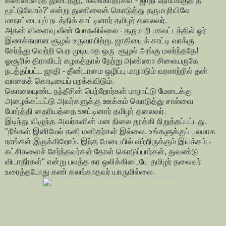
கண்ணீரைத் துடைத்து, 'கலங்காதீர்கள் - ஜாதி நோய்க்குத் தீ
மூட்டுவோம்?' என்று துணிவைக் கொடுத்து தருமபுரியிலே
மாநாட்டையும் நடத்திக் காட்டினார் தமிழர் தலைவர்.
அதன் விளைவு வீண் போகவில்லை - தருமபுரி மாவட்டத்தில் ஓர்
இணக்கமான சூழல் உருவாயிற்று. ஜாதியைக் காட்டி வாக்கு
சேர்த்து வெற்றி பெற முடியாத ஒரு சூழல் அங்கு மலர்ந்ததே!
ஓசூரில் திராவிடர் கழகத்தால் நேற்று அண்ணா சிலையருகே
நடத்தப்பட்ட ஜாதி - தீண்டாமை ஒழிப்பு மாநாடும் வரலாற்றில் தன்
வாகைக் கொடியைப் பறக்கவிடும்.
கொலையுண்ட நந்தீசின் பெற்றோர்கள் மாநாட்டு மேடைக்கு
அழைக்கப்பட்டு அவர்களுக்கு ஊக்கம் கொடுத்து சால்வை
போர்த்தி தைரியத்தை ஊட்டினார் தமிழர் தலைவர்.
இடிந்து விழுந்த அவர்களின் மன நிலை தூக்கி நிறுத்தப்பட்டது.
"நீங்கள் இனிமேல் தனி மனிதர்கள் இல்லை. உங்களுக்குப் பலமாக
நாங்கள் இருக்கிறோம். இந்த மேடையில் வீற்றிருக்கும் இயக்கம் -
கட்சிகளைச் சேர்ந்தவர்கள் தோள் கொடுப்பார்கள், துவண்டு
விடாதீர்கள்" என்று பலத்த கர ஒலிக்கிடையே தமிழர் தலைவர்
உரைத்தபோது கண் கலங்காதவர் யாருமில்லை.