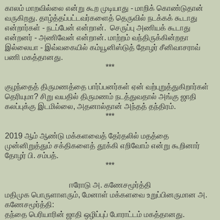
காலம் மாறவில்லை என்று கூற முடியாது - மாறிக் கொண்டுதான்
வருகிறது. தாழ்த்தப்பட்டவர்களைத் தெருவில் நடக்கக் கூடாது
என்றார்கள் - நடப்பேன் என்றான். செருப்பு அணியக் கூடாது
என்றனர் - அணிவேன் என்றான். மாற்றம் வந்திருக்கின்றதா
இல்லையா - இவ்வகையில் கம்யூனிஸ்டுத் தோழர் சீனிவாசராவ்
பணி மகத்தானது.
***
குழந்தைத் திருமணத்தை பார்ப்பனர்கள் ஏன் வற்புறுத்துகிறார்கள்
தெரியுமா? சிறு வயதில் திருமணம் நடத்துவதால் அங்கு ஜாதி
கலப்புக்கு இடமில்லை, அதனால்தான் அந்தத் தந்திரம்.
***
2019 ஆம் ஆண்டு மக்களவைத் தேர்தலில் மதத்தை
முன்னிறுத்தும் சக்திகளைத் தூக்கி எறிவோம் என்று கூறினார்
தோழர் பி. சம்பத்.
***
ஈரோடு அ. கணேசமூர்த்தி
மதிமுக பொருளாளரும், மேனாள் மக்களவை உறுப்பினருமான அ.
கணேசமூர்த்தி:
தந்தை பெரியாரின் ஜாதி ஒழிப்புப் போராட்டம் மகத்தானது.