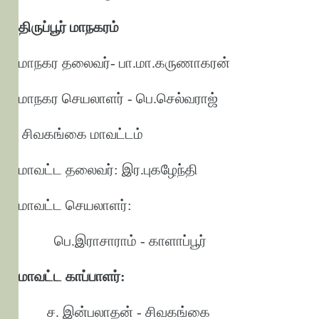
திருப்பூர் மாநகரம்
மாநகர தலைவர்- பா.மா.கருணாகரன்
மாநகர செயலாளர் - பெ.செல்வராஜ்
சிவகங்கை மாவட்டம்
மாவட்ட தலைவர்: இர.புகழேந்தி
மாவட்ட செயலாளர்:
பெ.இராசாராம் - காளாப்பூர்
மாவட்ட காப்பாளர்:
ச. இன்பலாதன் - சிவகங்கை