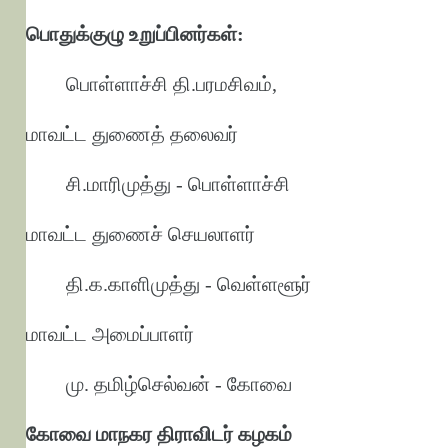
பொதுக்குழு உறுப்பினர்கள்:
பொள்ளாச்சி தி.பரமசிவம்,
மாவட்ட துணைத் தலைவர்
சி.மாரிமுத்து - பொள்ளாச்சி
மாவட்ட துணைச் செயலாளர்
தி.க.காளிமுத்து - வெள்ளளூர்
மாவட்ட அமைப்பாளர்
மு. தமிழ்செல்வன் - கோவை
கோவை மாநகர திராவிடர் கழகம்