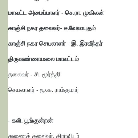
மாவட்ட அமைப்பாளர் - செ.ரா. முகிலன்
காஞ்சி நகர தலைவர்- ச.வேலாயுதம்
காஞ்சி நகர செயலாளர் - இ. இரவீந்தர்
திருவண்ணாமலை மாவட்டம்
தலைவர் - சி. மூர்த்தி
செயலாளர் - மூ.க. ராம்குமார்
- கலி. பூங்குன்றன்
துணைத் தலைவர், திராவிடர்