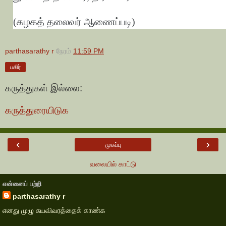
(கழகத் தலைவர் ஆணைப்படி)
parthasarathy r
நேரம்
11:59 PM
பகிர்
கருத்துகள் இல்லை:
கருத்துரையிடுக
‹
›
முகப்பு
வலையில் காட்டு
என்னைப் பற்றி
parthasarathy r
எனது முழு சுயவிவரத்தைக் காண்க