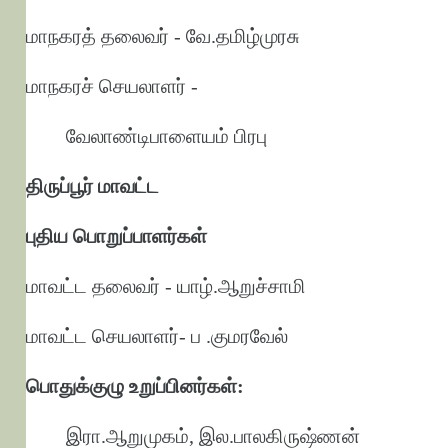
மாநகரத் தலைவர் - வே.தமிழ்முரசு
மாநகரச் செயலாளர் -
வேலாண்டிபாளையம் பிரபு
திருப்பூர் மாவட்ட
புதிய பொறுப்பாளர்கள்
மாவட்ட தலைவர் - யாழ்.ஆறுச்சாமி
மாவட்ட செயலாளர்- ப .குமரவேல்
பொதுக்குழு உறுப்பினர்கள்:
இரா.ஆறுமுகம், இல.பாலகிருஷ்ணன்