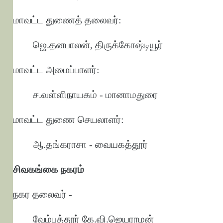
மாவட்ட துணைத் தலைவர்:
ஜெ.தனபாலன், திருக்கோஷ்டியூர்
மாவட்ட அமைப்பாளர்:
ச.வள்ளிநாயகம் - மானாமதுரை
மாவட்ட துணை செயலாளர்:
ஆ.தங்கராசா - வையகத்தூர்
சிவகங்கை நகரம்
நகர தலைவர் -
வேம்பத்தூர் கே.வி.ஜெயராமன்