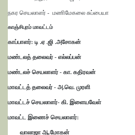
நகர செயலாளர் - மணிமேகலை சுப்பையா
காஞ்சிபுரம் மாவட்டம்
காப்பாளர்: டி .ஏ .ஜி .அசோகன்
மண்டலத் தலைவர் - எல்லப்பன்
மண்டலச் செயலாளர் - கா. கதிரவன்
மாவட்டத் தலைவர் - அ.வெ. முரளி
மாவட்டச் செயலாளர்- கி. இளையவேள்
மாவட்ட இணைச் செயலாளர்:
வாலாஜா ஆ.மோகன்