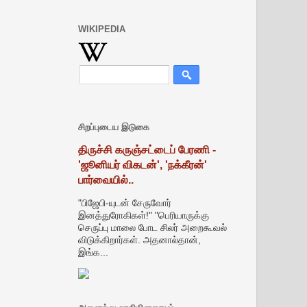
WIKIPEDIA
சிறப்புடைய இடுகை
திருச்சி கருஞ்சட்டைப் பேரணி -
'ஜூனியர் விகடன்', 'நக்கீரன்'
பார்வையில்..
"பிஜேபி-யுடன் சேருவோர்
இனத்துரோகிகள்!" "பெரியாருக்கு
செருப்பு மாலை போட சிலர் அறைகூவல்
விடுக்கிறார்கள். அதனால்தான்,
இங்க...