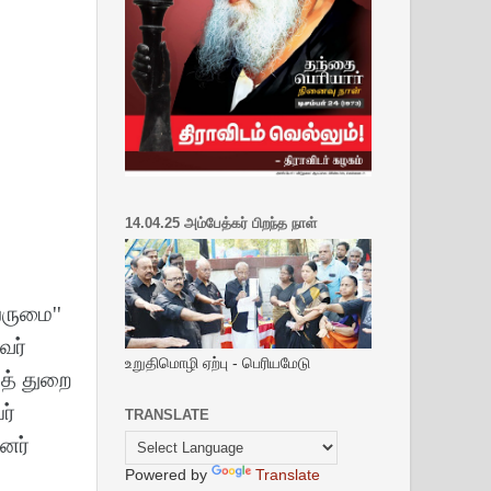
14.04.25 அம்பேத்கர் பிறந்த நாள்
ெருமை''
வர்
உறுதிமொழி ஏற்பு - பெரியமேடு
யத் துறை
ர்
TRANSLATE
ளனர்
Powered by
Translate