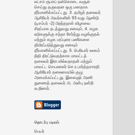
லட்சம் ரூபாய் நன்கொடை வசூல்
செய்து தருவதன ஒரு மனதாக
தீர்மானிக்கப்பட்டது. 3. தமிழர் தலைவர்
ஆசிரியர் அவர்களின் 93 வது ஆண்டு
(டிசம்பர் -2) பிறந்தநாள் விழாவை
சிறப்பாக நடத்துவது எனவும், 4. கழக
ஏடுகளுக்கு சந்தா சேர்த்து வழங்குதல்
மற்றும் கழக பரப்புரை பணிகளை
தீவிரப்படுத்துவது எனவும்
தீர்மானிக்கப்பட்டது. 5. பெரியார் உலகம்
நிதி திரட்டுவதற்காக மாவட்டத்
தலைவர் இரா.வில்வநாதன் மற்றும்
மாவட்ட செயலாளர் செ.ர.பார்த்தசாரதி
ஆகியோர் தலைமையில் குழு
அமைக்கப்பட்டது. இளைஞர் அணி
துணைத் தலைவர் அ. அன்பு நன்றி
கூறினார்.
தொடர்பு படிவம்
பெயர்