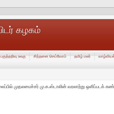
டர் கழகம்
பகுத்தறிவு உலகு
சிந்தனை செய்வோம்
தமிழ் மலர்
வாழ்வியல
லைப்பில் முதலமைச்சர் மு.க.ஸ்டாலின் வரலாற்று ஒளிப்படக் கண்