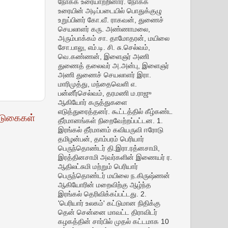
நோக்க உரையாற்றினார். நோக்க
உரையின் அடிப்படையில் பொதுக்குழு
உறுப்பினர் கோ.வீ. ராகவன், துணைச்
செயலாளர் கரு. அண்ணாமலை,
அரும்பாக்கம் சா. தாமோதரன், மயிலை
சோ.பாலு, எம்.டி. சி. சு.செல்வம்,
வெ.கண்ணன், இளைஞர் அணி
துணைத் தலைவர் அ.அன்பு, இளைஞர்
அணி துணைச் செயலாளர் இரா.
மாரிமுத்து, மந்தைவெளி எ.
பன்னீர்செல்வம், தரமணி ம.ராஜு
ஆகியோர் கருத்துகளை
எடுத்துரைத்தனர். கூட்டத்தில் கீழ்கண்ட
டுகைகள்
தீர்மானங்கள் நிறைவேற்றப்பட்டன. 1.
இரங்கல் தீர்மானம் கவியருவி ஈரோடு
தமிழன்பன், தாம்பரம் பெரியார்
பெருந்தொண்டர் தி.இரா.ரத்னசாமி,
இரத்தினசாமி அவர்களின் இணையர் ர.
ஆதிலட்சுமி மற்றும் பெரியார்
பெருந்தொண்டர் மயிலை ந.கிருஷ்ணன்
ஆகியோரின் மறைவிற்கு ஆழ்ந்த
இரங்கல் தெரிவிக்கப்பட்டது. 2.
'பெரியார் உலகம்' கட்டுமான நிதிக்கு
தென் சென்னை மாவட்ட திராவிடர்
கழகத்தின் சார்பில் முதல் கட்டமாக 10