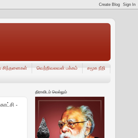
் சிந்தனைகள்
வெற்றிவலவன் பக்கம்
சமூக நீதி
திராவிடம் வெல்லும்
காட்சி -