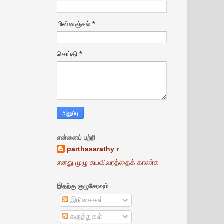
மின்னஞ்சல்
*
செய்தி
*
என்னைப் பற்றி
parthasarathy r
எனது முழு சுயவிவரத்தைக் காண்க
இதற்கு குழுசேரவும்
இடுகைகள்
கருத்துகள்