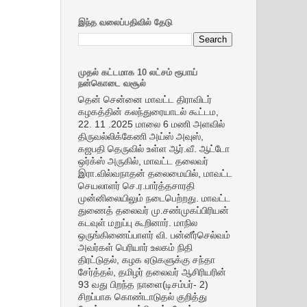
இந்த வலைப்பதிவில் தேடு
முதல் கட்டமாக 10 லட்சம் ரூபாய்
நன்கொடை வசூல்
தென் சென்னை மாவட்ட திராவிடர்
கழகத்தின் கலந்துரையாடல் கூட்டம,
22. 11 .2025 மாலை 6 மணி அளவில்
திருவல்லிக்கேணி அய்ஸ் அவுஸ்,
கஜபதி தெருவில் உள்ள ஆர்.வீ. ஆட்டோ
ஒர்க்ஸ் அருகில், மாவட்ட தலைவர்
இரா.வில்வநாதன் தலைமையில், மாவட்ட
செயலாளர் செ.ர.பார்த்தசாரதி
முன்னிலையிலும் நடைபெற்றது. மாவட்ட
துணைத் தலைவர் மு.சண்முகப்பிரியன்
கடவுள் மறுப்பு கூறினார். மாநில
ஒருங்கிணைப்பாளர் வி. பன்னீர்செல்வம்
அவர்கள் பெரியார் உலகம் நிதி
திரட்டுதல், கழக ஏடுகளுக்கு சந்தா
சேர்த்தல், தமிழர் தலைவர் ஆசிரியரின்
93 வது பிறந்த நாளை(டிசம்பர்- 2)
சிறப்பாக கொண்டாடுதல் குறித்து