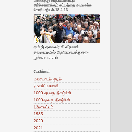
அனைத்து சாதியினரையும்
அர்ச்சகராக்கும் சட்டத்தை அமலாக்க
கோரி மறியல்-18.4.16
தமிழர் தலைவர் கி.வீரமணி
தலைமையில்-அறநிலையத்துறை-
நுங்கம்பாக்கம்
லேபிள்கள்
‘உரையாடல் குடில்
'முகம்' மாமணி
1000 ஆவது நிகழ்ச்சி
1000ஆவது நிகழ்ச்சி
13மாவட்டம்
1985
2020
2021