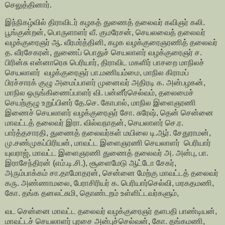
செலுத்தினார்.
இந்நிகழ்வில் திராவிடர் கழகத் துணைத் தலைவர் கவிஞர் கலி.
பூங்குன்றன், பொருளாளர் வீ. குமரேசன், செயலவைத் தலைவர்
வழக்குரைஞர் ஆ. வீரமர்த்தினி, கழக வழக்குரைஞரணித் தலைவர்
த. வீரசேகரன், துணைப் பொதுச் செயலாளர் வழக்குரைஞர் ச.
பிரின்சு என்னாரெசு பெரியார், திராவிட மகளிர் பாசறை மாநிலச்
செயலாளர் வழக்குரைஞர் பா.மணியம்மை, மாநில கிராமப்
பிரச்சாரக் குழு அமைப்பாளர் முனைவர் அதிரடி க. அன்பழகன்,
மாநில ஒருங்கிணைப்பாளர் வி. பன்னீர்செல்வம், தலைமைச்
செயற்குழு உறுப்பினர் தே.செ. கோபால், மாநில இளைஞரணி
இணைச் செயலாளர் வழக்குரைஞர் சோ. சுரேஷ், தென் சென்னை
மாவட்டத் தலைவர் இரா. வில்வநாதன், செயலாளர் செ.ர.
பார்த்தசாரதி, துணைத் தலைவர்கள் மயிலை டி.ஆர். சேதுராமன்,
மு.சண்முகப்பிரியன், மாவட்ட இளைஞரணி செயலாளர் பெரியார்
யுவராஜ், மாவட்ட இளைஞரணி துணைத் தலைவர் அ. அன்பு, பா.
இராசேந்திரன் (எம்.டி.சி.), சூளைமேடு ஆட்டோ சேகர்,
அரும்பாக்கம் சா.தாமோதரன், சென்னை மேற்கு மாவட்டத் தலைவர்
கரு. அண்ணாமலை, பேராசிரியர் க. பெரியார்செல்வி, மரகதமணி,
கோ. தங்க தனலட்சுமி, தொண்டறம் உள்ளிட்டவர்களும்,
வட சென்னை மாவட்ட தலைவர் வழக்குரைஞர் தளபதி பாண்டியன்,
மாவட்டச் செயலாளர் புரசை அன்புச்செல்வன், கோ. தங்கமணி,