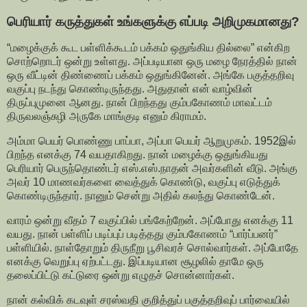
பெரியார் கருத்துகள் உங்களுக்கு எப்படி அறிமுகமானது?
“மழைக்குக் கூட பள்ளிக்கூடம் பக்கம் ஒதுங்கிய தில்லை” என்கிற
சொற்றொடர் ஒன்று உள்ளது. அப்படியான ஒரு மழை நேரத்தில் நான்
ஒரு வீட்டின் திண்ணைப் பக்கம் ஒதுங்கினேன். அங்கே பகுத்தறிவு
வகுப்பு நடந்து கொண்டிருந்தது. அதுதான் என் வாழ்வின்
திருப்புமுனை ஆனது. நான் பிறந்தது கும்பகோணம் மாவட்டம்
திருவலஞ்சுழி அருகே மாங்குடி எனும் கிராமம்.
அம்மா பெயர் பொண்ணு பாப்பா, அப்பா பெயர் ஆறுமுகம். 1952இல்
பிறந்த எனக்கு 74 வயதாகிறது. நான் மழைக்கு ஒதுங்கியது
பெரியார் பெருந்தொண்டர் எஸ்.எஸ்.நாதன் அவர்களின் வீடு. அங்கு
அவர் 10 மாணவர்களை வைத்துக் கொண்டு, வகுப்பு எடுத்துக்
கொண்டிருந்தார். நானும் சென்று அதில் கலந்து கொண்டேன்.
வாரம் ஒன்று வீதம் 7 வகுப்பில் பங்கேற்றேன். அப்போது எனக்கு 11
வயது. நான் பள்ளிப் படிப்புப் படித்தது கும்பகோணம் “பார்ப்பனர்”
பள்ளியில். நாள்தோறும் திருநீறு பூசிவரச் சொல்வார்கள். அப்போதே
எனக்கு வெறுப்பு ஏற்பட்டது. இப்படியான சூழலில் தாமே ஒரு
தலைப்பிட்டு கட்டுரை ஒன்று எழுதச் சொன்னார்கள்.
நான் கல்விக் கடவுள் சரஸ்வதி குறித்துப் பகுத்தறிவுப் பார்வையில்