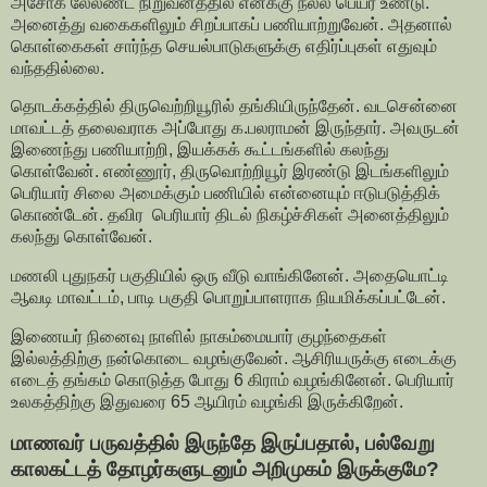
அசோக் லேலண்ட் நிறுவனத்தில் எனக்கு நல்ல பெயர் உண்டு.
அனைத்து வகைகளிலும் சிறப்பாகப் பணியாற்றுவேன். அதனால்
கொள்கைகள் சார்ந்த செயல்பாடுகளுக்கு எதிர்ப்புகள் எதுவும்
வந்ததில்லை.
தொடக்கத்தில் திருவெற்றியூரில் தங்கியிருந்தேன். வடசென்னை
மாவட்டத் தலைவராக அப்போது க.பலராமன் இருந்தார். அவருடன்
இணைந்து பணியாற்றி, இயக்கக் கூட்டங்களில் கலந்து
கொள்வேன். எண்ணூர், திருவொற்றியூர் இரண்டு இடங்களிலும்
பெரியார் சிலை அமைக்கும் பணியில் என்னையும் ஈடுபடுத்திக்
கொண்டேன். தவிர பெரியார் திடல் நிகழ்ச்சிகள் அனைத்திலும்
கலந்து கொள்வேன்.
மணலி புதுநகர் பகுதியில் ஒரு வீடு வாங்கினேன். அதையொட்டி
ஆவடி மாவட்டம், பாடி பகுதி பொறுப்பாளராக நியமிக்கப்பட்டேன்.
இணையர் நினைவு நாளில் நாகம்மையார் குழந்தைகள்
இல்லத்திற்கு நன்கொடை வழங்குவேன். ஆசிரியருக்கு எடைக்கு
எடைத் தங்கம் கொடுத்த போது 6 கிராம் வழங்கினேன். பெரியார்
உலகத்திற்கு இதுவரை 65 ஆயிரம் வழங்கி இருக்கிறேன்.
மாணவர் பருவத்தில் இருந்தே இருப்பதால், பல்வேறு
காலகட்டத் தோழர்களுடனும் அறிமுகம் இருக்குமே?