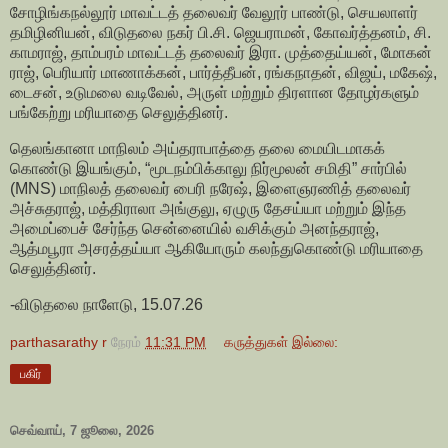
சோழிங்கநல்லூர் மாவட்டத் தலைவர் வேலூர் பாண்டு, செயலாளர்
தமிழினியன், விடுதலை நகர் பி.சி. ஜெயராமன், கோவர்த்தனம், சி.
காமராஜ், தாம்பரம் மாவட்டத் தலைவர் இரா. முத்தைய்யன், மோகன்
ராஜ், பெரியார் மாணாக்கன், பார்த்தீபன், ரங்கநாதன், விஜய், மகேஷ்,
டைசன், உடுமலை வடிவேல், அருள் மற்றும் திரளான தோழர்களும்
பங்கேற்று மரியாதை செலுத்தினர்.
தெலங்கானா மாநிலம் அய்தராபாத்தை தலை மையிடமாகக்
கொண்டு இயங்கும், “மூடநம்பிக்காலு நிர்மூலன் சமிதி” சார்பில்
(MNS) மாநிலத் தலைவர் பைரி நரேஷ், இளைஞரணித் தலைவர்
அச்சுதராஜ், மத்திராலா அங்குலு, ஏழுரு தேசய்யா மற்றும் இந்த
அமைப்பைச் சேர்ந்த சென்னையில் வசிக்கும் அனந்தராஜ்,
ஆத்மபூரா அசரத்தய்யா ஆகியோரும் கலந்துகொண்டு மரியாதை
செலுத்தினர்.
-விடுதலை நாளேடு, 15.07.26
parthasarathy r
நேரம்
11:31 PM
கருத்துகள் இல்லை:
பகிர்
செவ்வாய், 7 ஜூலை, 2026