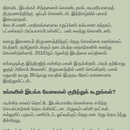
திராவிட இயக்கச் சிந்தனைக் கொண்டதால், சுயமரியாதைத்
திருமணத்திற்கு ஒப்புக் கொண்டார். இந்நிகழ்வில் புலவர்
இராமநாதன்,
கோ.சி.மணி, மாநிலங்களவை உறுப்பினர் கல்யாண சுந்தரம்,
பட்டீஸ்வரம் அய்யாசாமி உள்ளிட்ட பலர் கலந்து கொண்டனர்.
எனது இணையர் திருமணத்திற்குப் பிறகு கொள்கை உணர்வைப்
பெற்றார். தமிழ்நாடெங்கும் நடைபெற்ற மாநாடுகளில் கலந்து
கொண்டுள்ளார். 2010ஆம் ஆண்டு இயற்கை எய்தினார்.
எங்களுக்கு இந்திரஜித் என்கிற மகன் இருக்கிறார். அவர் தற்போது
ஓசூர் அசோக் லேலண்ட் நிறுவனத்தில் பணி செய்கிறார். மகள்
மதுமதி தமது 38ஆவது வயதில் இருதய நோய் காரணமாக
இறந்துவிட்டார்.
உங்களின் இயக்க வேலைகள் குறித்துக் கூறுங்கள்?
படிக்கிற காலம் தொட்டே இயல்பாகவே கொள்கை சார்ந்த
செயல்பாடுகள் தொடங்கிவிட்டன. அதுவும் பள்ளி நாட்கள்,
கல்லூரிப் பருவம், பணியிடம், ஓய்வுக்குப் பிறகு என அது தொடர்ந்து
நீள்கிறது.