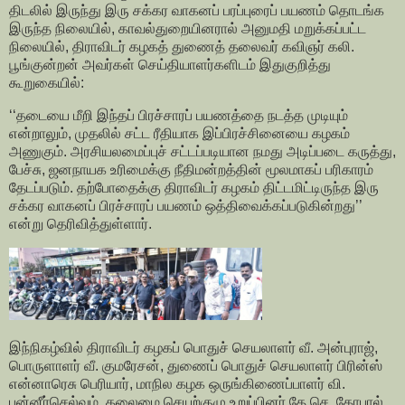
திடலில் இருந்து இரு சக்கர வாகனப் பரப்புரைப் பயணம் தொடங்க
இருந்த நிலையில், காவல்துறையினரால் அனுமதி மறுக்கப்பட்ட
நிலையில், திராவிடர் கழகத் துணைத் தலைவர் கவிஞர் கலி.
பூங்குன்றன் அவர்கள் செய்தியாளர்களிடம் இதுகுறித்து
கூறுகையில்:
‘‘தடையை மீறி இந்தப் பிரச்சாரப் பயணத்தை நடத்த முடியும்
என்றாலும், முதலில் சட்ட ரீதியாக இப்பிரச்சினையை கழகம்
அணுகும். அரசியலமைப்புச் சட்டப்படியான நமது அடிப்படை கருத்து,
பேச்சு, ஜனநாயக உரிமைக்கு நீதிமன்றத்தின் மூலமாகப் பரிகாரம்
தேடப்படும். தற்போதைக்கு திராவிடர் கழகம் திட்டமிட்டிருந்த இரு
சக்கர வாகனப் பிரச்சாரப் பயணம் ஒத்திவைக்கப்படுகின்றது’’
என்று தெரிவித்துள்ளார்.
இந்நிகழ்வில் திராவிடர் கழகப் பொதுச் செயலாளர் வீ. அன்புராஜ்,
பொருளாளர் வீ. குமரேசன், துணைப் பொதுச் செயலாளர் பிரின்ஸ்
என்னாரெசு பெரியார், மாநில கழக ஒருங்கிணைப்பாளர் வி.
பன்னீர்செல்வம், தலைமை செயற்குழு உறுப்பினர் தே.செ. கோபால்,