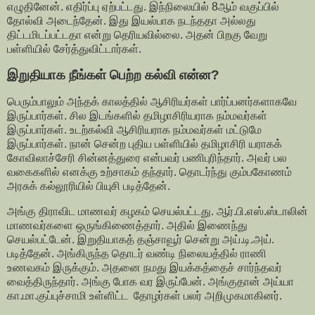
எழுதினேன். எதிர்ப்பு ஏற்பட்டது. இந்நிலையில் 8ஆம் வகுப்பில்
தோல்வி அடைந்தேன். இது இயல்பாக நடந்ததா அல்லது
திட்டமிடப்பட்டதா என்று தெரியவில்லை. அதன் பிறகு வேறு
பள்ளியில் சேர்த்துவிட்டார்கள்.
இறுதியாக நீங்கள் பெற்ற கல்வி என்ன?
பெரும்பாலும் அந்தக் காலத்தில் ஆசிரியர்கள் பார்ப்பனர்களாகவே
இருப்பார்கள். சில இடங்களில் தமிழாசிரியராக நம்மவர்கள்
இருப்பார்கள். உடற்கல்வி ஆசிரியராக நம்மவர்கள் மட்டுமே
இருப்பார்கள். நான் சென்ற புதிய பள்ளியில் தமிழாசிரி யராகக்
கோவிலாச்சேரி சின்னத்துரை என்பவர் பணிபுரிந்தார். அவர் பல
வகைகளில் எனக்கு உற்சாகம் தந்தார். தொடர்ந்து கும்பகோணம்
அரசுக் கல்லூரியில் பியுசி படித்தேன்.
அங்கு திராவிட மாணவர் கழகம் செயல்பட்டது. ஆர்.பி.எஸ்.ஸ்டாலின்
மாணவர்களை ஒருங்கிணைத்தார். அதில் இணைந்து
செயல்பட்டேன். இறுதியாகத் தஞ்சாவூர் சென்று அய்.டி.அய்.
படித்தேன். அங்கிருந்த தொடர் வண்டி நிலையத்தில் ராணி
உணவகம் இருக்கும். அதனை நமது இயக்கத்தைச் சார்ந்தவர்
வைத்திருந்தார். அங்கு போக வர இருப்பேன். அங்குதான் அய்யா
கா.மா.குப்புச்சாமி உள்ளிட்ட தோழர்கள் பலர் அறிமுகமாகினர்.