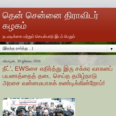
தென் சென்னை திராவிடர்
கழகம்
நடவடிக்கை மற்றும் செயல்பாடு இடம் பெறும்
▼
வியாழன், 30 ஜூலை, 2026
நீட்’, EWSசை எதிர்த்து இரு சக்கர வாகனப்
பயணத்தைத் தடை செய்த தமிழ்நாடு
அரசை வன்மையாகக் கண்டிக்கின்றோம்!