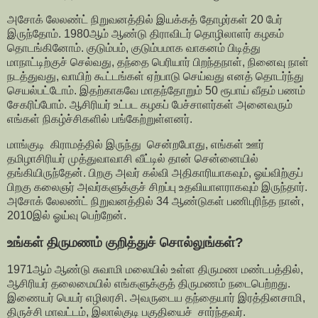
அசோக் லேலண்ட் நிறுவனத்தில் இயக்கத் தோழர்கள் 20 பேர்
இருந்தோம். 1980ஆம் ஆண்டு திராவிடர் தொழிலாளர் கழகம்
தொடங்கினோம். குடும்பம், குடும்பமாக வாகனம் பிடித்து
மாநாட்டிற்குச் செல்வது, தந்தை பெரியார் பிறந்தநாள், நினைவு நாள்
நடத்துவது, வாயிற் கூட்டங்கள் ஏற்பாடு செய்வது எனத் தொடர்ந்து
செயல்பட்டோம். இதற்காகவே மாதந்தோறும் 50 ரூபாய் வீதம் பணம்
சேகரிப்போம். ஆசிரியர் உட்பட கழகப் பேச்சாளர்கள் அனைவரும்
எங்கள் நிகழ்ச்சிகளில் பங்கேற்றுள்ளனர்.
மாங்குடி கிராமத்தில் இருந்து சென்றபோது, எங்கள் ஊர்
தமிழாசிரியர் முத்துவாவாசி வீட்டில் தான் சென்னையில்
தங்கியிருந்தேன். பிறகு அவர் கல்வி அதிகாரியாகவும், ஓய்விற்குப்
பிறகு கலைஞர் அவர்களுக்குச் சிறப்பு உதவியாளராகவும் இருந்தார்.
அசோக் லேலண்ட் நிறுவனத்தில் 34 ஆண்டுகள் பணிபுரிந்த நான்,
2010இல் ஓய்வு பெற்றேன்.
உங்கள் திருமணம் குறித்துச் சொல்லுங்கள்?
1971ஆம் ஆண்டு சுவாமி மலையில் உள்ள திருமண மண்டபத்தில்,
ஆசிரியர் தலைமையில் எங்களுக்குத் திருமணம் நடைபெற்றது.
இணையர் பெயர் எழிலரசி. அவருடைய தந்தையார் இரத்தினசாமி,
திருச்சி மாவட்டம், இலால்குடி பகுதியைச் சார்ந்தவர்.