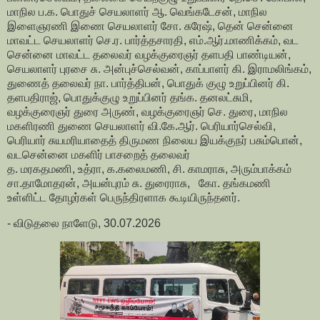
மாநில ப.க. பொதுச் செயலாளர் ஆ. வெங்கடேசன், மாநில
இளைஞரணி இணை செயலாளர் சோ. சுரேஷ், தென் சென்னை
மாவட்ட செயலாளர் செ.ர. பார்த்தசாரதி, எம்.ஆர்.மாணிக்கம், வட
சென்னை மாவட்ட தலைவர் வழக்குரைஞர் தளபதி பாண்டியன்,
செயலாளர் புரசை சு. அன்புச்செல்வன், காப்பாளர் கி. இராமலிங்கம்,
துணைத் தலைவர் நா. பார்த்திபன், பொதுக் குழு உறுப்பினர் கி.
தளபதிராஜ், பொதுக்குழு உறுப்பினர் தங்க. தனலட்சுமி,
வழக்குரைஞர் துரை அருண், வழக்குரைஞர் செ. துரை, மாநில
மகளிரணி துணை செயலாளர் வி.கே.ஆர். பெரியார்செல்வி,
பெரியார் சுயமரியாதைத் திருமண நிலைய இயக்குநர் பசும்பொன்,
வடசென்னை மகளிர் பாசறைத் தலைவர்
த. மரகதமணி, உத்ரா, க.கலைமணி, சி. காமராசு, அரும்பாக்கம்
சா.தாமோதரன், அயன்புரம் சு. துரைராசு, கோ. தங்கமணி
உள்ளிட்ட தோழர்கள் பெருந்திரளாக கூடியிருந்தனர்.
- விடுதலை நாளேடு, 30.07.2026