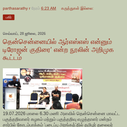
parthasarathy r
நேரம்
6:23 AM
கருத்துகள் இல்லை:
பகிர்
செவ்வாய், 28 ஜூலை, 2026
தென்சென்னையில் ஆர்எஸ்எஸ் என்னும்
டிரோஜன் குதிரை' என்ற நூலின் அறிமுக
கூட்டம்
19.07.2026 மாலை 6.30 மணி அளவில் தென்சென்னை மாவட்ட
பகுத்தறிவாளர் கழகம் மற்றும் பகுத்தறிவு எழுத்தாளர் மன்றம்
சார்பில் கோடம்பாக்கம் 'படைப்பு அரங்கத்'தில் தமிழர் தலைவர்