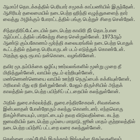
ஆமாம்! தொடக்கத்தில் பெரியார் சமூகக் காப்பணியில் இருந்தேன்.
ஆசிரியர் தலைமையில் நடைபெற்ற ஹிந்தி எழுத்துகளைத் தார்
வைத்து அழிக்கும் போராட்டத்தில் பங்கு பெற்றுச் சிறை சென்றேன்.
சிந்தாதிரிப்பேட்டையில் நடைபெற்ற காவிரி நீர் தொடர்பான
ஆர்ப்பாட்டத்தில் பங்கேற்று சிறை சென்றுள்ளேன். 1973ஆம்
ஆண்டு கும்பகோணம் மூர்த்தி கலையரங்கில் நடைபெற்ற பொதுக்
கூட்டத்தில் தந்தை பெரியாருடன் படம் எடுத்துக் கொண்டேன்.
அதற்கு ஒரு ரூபாய் நன்கொடை வழங்கினேன்.
தவிர மூடநம்பிக்கை ஒழிப்பு ஊர்வலங்களில் மூன்று முறை தீ
மிதித்துள்ளேன், வாயில் சூடம் ஏற்றியுள்ளேன்,
மண்ணெண்ணெயை வாயில் ஊற்றி நெருப்பைக் கக்கியுள்ளேன்,
அரிவாள் மீது ஏறி நின்றுள்ளேன். மேலும் திருச்சியில் அந்தக்
காலத்தில் நடைபெற்ற பயிற்சிப் பட்டறையில் கலந்துள்ளேன்.
அதில் துரை.சக்ரவர்த்தி, துரை.சந்திரசேகரன், சிவகங்கை
இன்பலாதன் போன்றோரும் கலந்து கொண்டனர். எந்தவொரு
நிகழ்ச்சியையும், மாநாட்டையும் தவற விடுவதில்லை. கடந்த
ஜனவரியில் நடைபெற்ற மும்பை மாநாடு, ஜூன் மாதம் குற்றாலத்தில்
நடைபெற்ற பயிற்சிப் பட்டறை வரை கலந்துள்ளேன்.
சென்னை முகப்பேரில் இருந்தால் இங்குள்ள நிகழ்வுகளிலும்,