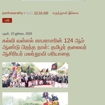
parthasarathy r
நேரம்
10:34 AM
கருத்துகள் இல்லை:
பகிர்
புதன், 15 ஜூலை, 2026
கல்வி வள்ளல் காமராசரின் 124 ஆம்
ஆண்டு பிறந்த நாள்: தமிழர் தலைவர்
ஆசிரியர் மலர்தூவி மரியாதை