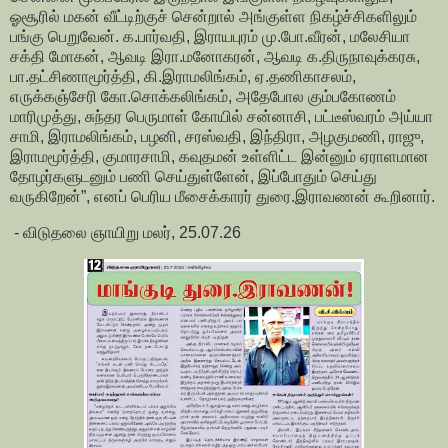
ஓசூரில் மகன் வீட்டிற்குச் சென்றால் அங்குள்ள நிகழ்ச்சிகளிலும்
பங்கு பெறுவேன். க.பார்வதி, இராயபுரம் மு.போ.வீரன், மலேசியா
சக்தி மோகன், ஆவடி இரா.மனோகரன், ஆவடி க.திருநாவுக்கரசு,
பா.தட்சிணாமூர்த்தி, கி.இராமலிங்கம், ஏ.தணிகாசலம்,
எருக்கஞ்சேரி கோ.சொக்கலிங்கம், அதேபோல கும்பகோணம்
மாரிமுத்து, சுந்தர பெருமாள் கோயில் சன்னாசி, பட்டீஸ்வரம் அய்யா
சாமி, இராமலிங்கம், பழனி, சரஸ்வதி, இந்திரா, அழகுமணி, ராஜு,
இராமமூர்த்தி, குமாரசாமி, கவுதமன் உள்ளிட்ட இன்னும் ஏராளமான
தோழர்களுடனும் பணி செய்துள்ளேன், இப்போதும் செய்து
வருகிறேன்”, எனப் பெரிய மீசைக்காரர் துரை.இராவணன் கூறினார்.
- விடுதலை ஞாயிறு மலர், 25.07.26