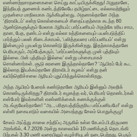
எண்ணற்றசாதனைகளை செய்து காட்டியிருக்கிறது! அதுதானே,
இந்தியத் துணைக் கண்டத்திலேயே தமிழ்நாட்டை எல்லாவற்றிலும்
முதன்மை மாநிலமாக ஆக்கியுள்ளது. அதனால்தானே அந்த
‘திராவிடம்’ என்ற கொள்கையைச் சிதைப்பதற்காக கடந்த 80
ஆண்டுகளுக்கும் மேலாக ஆரியம்; பார்ப்பனியம் அதற்கே உரிய சாம,
தான, பேத, தண்டம் என்று எல்லா உத்திகளையும் பயன்படுத்திப்
பார்த்தும் பலன் கிடைக்காமல், ‘பலித்தவரை பார்ப்பனியம்’ என்று
இன்னமும் முயன்று கொண்டு இருக்கின்றது. இதற்காகத்தானே
பெரியாரும், அம்பேத்கரும், ‘பார்ப்பனர்களுக்கு முன் புத்தியும்
இல்லை. பின் புத்தியும் இல்லை’ என்று பச்சையாகச்
சொன்னார்கள். சூடு சுரணை இருந்தால்தானே? ‘ஆயிரம் பேர் கூட
இல்லாத இயக்கம்தானே திராவிடர் கழகம்’ என்று தன்
வயிற்றெரிச்சலை ஆரியம் புதுப்பித்துக்கொள்கிறது.
அந்த ஆயிரம் பேரைக் கண்டுதானே ஆரியம் இன்னும் அலறிக்
கொண்டிருக்கிறது? திராவிடர் கழகத்த வர், பெரியார் தொண்டர்கள்
என்போர் இவர்களின் எண்ணிக்கைக் கணக்குக்குள்
அடங்குவோர்தானே! ‘‘அட, பரிதாபத்திற்குரிய பார்ப்பனியமே!’ என்று
எள்ளி நகையாடும் வகையில் அமைந்தது சேலம் பொதுக்குழு!
சேலம் அய்ந்து சாலை சந்திப்பு அருகில் உள்ள கே.எம்.பி.திருமண
அரங்கில், 4.7.2026 அன்று காலையில் 10 மணிக்குத் தொடங்கி
பிற்பகல் 3.30 மணி வரையிலும் எழுச்சியுடன் நடைபெற்றது. பெரும்