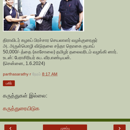
திராவிடர் கழகப் பிரச்சார செயலாளர் வழக்குரைஞர்
அ. அருள்மொழி விடுதலை சந்தா தொகை ரூபாய்
50,000/- த்தை (காசோலை) தமிழர் தலைவரிடம் வழங்கி னார்.
உடன்: பேராசிரியர் சுப. வீரபாண்டியன்.
(சென்னை, 1.6.2024)
parthasarathy r
நேரம்
8:17 AM
பகிர்
கருத்துகள் இல்லை:
கருத்துரையிடுக
‹
›
முகப்பு