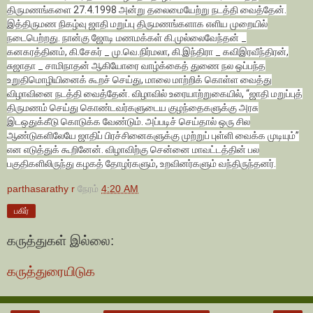
திருமணங்களை 27.4.1998 அன்று தலைமையேற்று நடத்தி வைத்தேன்.
இத்திருமண நிகழ்வு ஜாதி மறுப்பு திருமணங்களாக எளிய முறையில்
நடைபெற்றது. நான்கு ஜோடி மணமக்கள் கி.முல்லைவேந்தன் _
கனகரத்தினம், கி.சேகர் _ மு.வெ.நிர்மலா, கி.இந்திரா _ கவிஇரவீந்திரன்,
சுஜாதா _ சாமிநாதன் ஆகியோரை வாழ்க்கைத் துணை நல ஒப்பந்த
உறுதிமொழியினைக் கூறச் செய்து, மாலை மாற்றிக் கொள்ள வைத்து
விழாவினை நடத்தி வைத்தேன். விழாவில் உரையாற்றுகையில், “ஜாதி மறுப்புத்
திருமணம் செய்து கொண்டவர்களுடைய குழந்தைகளுக்கு அரசு
இடஒதுக்கீடு கொடுக்க வேண்டும். அப்படிச் செய்தால் ஒரு சில
ஆண்டுகளிலேயே ஜாதிப் பிரச்சினைகளுக்கு முற்றுப் புள்ளி வைக்க முடியும்’’
என எடுத்துக் கூறினேன். விழாவிற்கு சென்னை மாவட்டத்தின் பல
பகுதிகளிலிருந்து கழகத் தோழர்களும், உறவினர்களும் வந்திருந்தனர்.
parthasarathy r
நேரம்
4:20 AM
பகிர்
கருத்துகள் இல்லை:
கருத்துரையிடுக