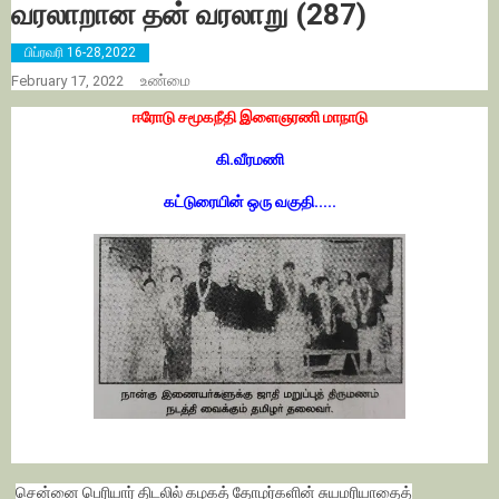
வரலாறான தன் வரலாறு (287)
பிப்ரவரி 16-28,2022
உண்மை
February 17, 2022
ஈரோடு சமூகநீதி இளைஞரணி மாநாடு
கி.வீரமணி
கட்டுரையின் ஒரு வகுதி.....
சென்னை பெரியார் திடலில் கழகத் தோழர்களின் சுயமரியாதைத்