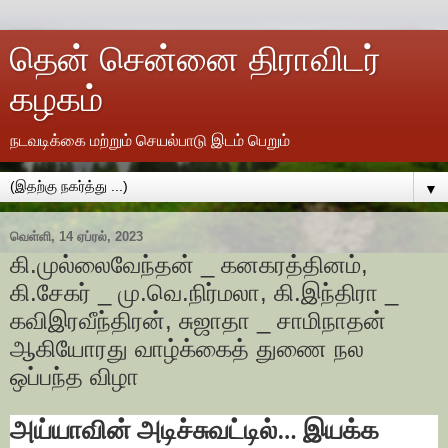
தென் சென்னை திராவிடர்
கழகம்
நடவடிக்கை மற்றும் செயல்பாடு இடம் பெறும்
▼
வெள்ளி, 14 ஏப்ரல், 2023
கி.முல்லைவேந்தன் _ கனகரத்தினம்,
கி.சேகர் _ மு.வெ.நிர்மலா, கி.இந்திரா _
கவிஇரவீந்திரன், சுஜாதா _ சாமிநாதன்
ஆகியோரது வாழ்க்கைத் துணை நல
ஒப்பந்த விழா
அய்யாவின் அடிச்சுவட்டில்… இயக்க