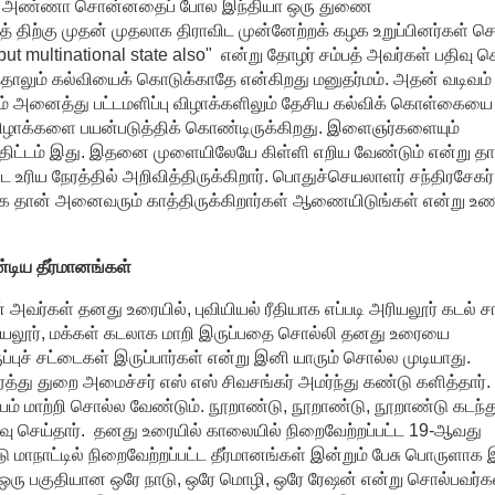
ிஞர் அண்ணா சொன்னதைப் போல இந்தியா ஒரு துணை
 திற்கு முதன் முதலாக திராவிட முன்னேற்றக் கழக உறுப்பினர்கள் ச
 but multinational state also" என்று தோழர் சம்பத் அவர்கள் பதிவு செ
்தாலும் கல்வியைக் கொடுக்காதே என்கிறது மனுதர்மம். அதன் வடிவம்
 அனைத்து பட்டமளிப்பு விழாக்களிலும் தேசிய கல்விக் கொள்கையை ப
ு விழாக்களை பயன்படுத்திக் கொண்டிருக்கிறது. இளைஞர்களையும்
 திட்டம் இது. இதனை முளையிலேயே கிள்ளி எறிய வேண்டும் என்று தா
 உரிய நேரத்தில் அறிவித்திருக்கிறார். பொதுச்செயலாளர் சந்திரசேகர்
தான் அனைவரும் காத்திருக்கிறார்கள் ஆணையிடுங்கள் என்று உணர
டிய தீர்மானங்கள்
வர்கள் தனது உரையில், புவியியல் ரீதியாக எப்படி அரியலூர் கடல் சா
ியலூர், மக்கள் கடலாக மாறி இருப்பதை சொல்லி தனது உரையை
புச் சட்டைகள் இருப்பார்கள் என்று இனி யாரும் சொல்ல முடியாது.
து துறை அமைச்சர் எஸ் எஸ் சிவசங்கர் அமர்ந்து கண்டு களித்தார்
் மாற்றி சொல்ல வேண்டும். நூறாண்டு, நூறாண்டு, நூறாண்டு கடந்து
ிவு செய்தார். தனது உரையில் காலையில் நிறைவேற்றப்பட்ட 19-ஆவது
 மாநாட்டில் நிறைவேற்றப்பட்ட தீர்மானங்கள் இன்றும் பேசு பொருளாக இ
் ஒரு பகுதியான ஒரே நாடு, ஒரே மொழி, ஒரே ரேஷன் என்று சொல்பவர்க