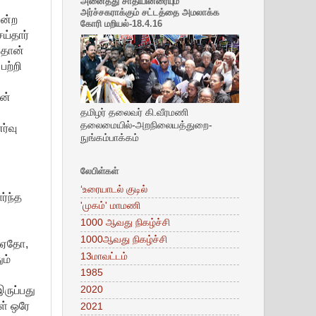
அனைத்து சாதியினரையும்
அர்ச்சகராக்கும் சட்டத்தை அமலாக்க
ென்ற
கோரி மறியல்-18.4.16
ய்தார்
 தான்
ற்றி
ன்
தமிழர் தலைவர் கி.வீரமணி
தலைமையில்-அறநிலையத்துறை-
்வு
நுங்கம்பாக்கம்
லேபிள்கள்
‘உரையாடல் குடில்
ர்ந்த
'முகம்' மாமணி
1000 ஆவது நிகழ்ச்சி
1000ஆவது நிகழ்ச்சி
. ஏதோ,
13மாவட்டம்
ம்
1985
ருப்பது
2020
ள் ஒரே
2021