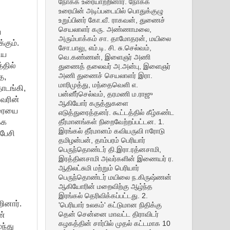
நோக்க உரையாற்றினார். நோக்க
உரையின் அடிப்படையில் பொதுக்குழு
உறுப்பினர் கோ.வீ. ராகவன், துணைச்
செயலாளர் கரு. அண்ணாமலை,
ற
அரும்பாக்கம் சா. தாமோதரன், மயிலை
கும்.
சோ.பாலு, எம்.டி. சி. சு.செல்வம்,
ிய
வெ.கண்ணன், இளைஞர் அணி
்தில்
துணைத் தலைவர் அ.அன்பு, இளைஞர்
த,
அணி துணைச் செயலாளர் இரா.
மாரிமுத்து, மந்தைவெளி எ.
ொடங்கி,
பன்னீர்செல்வம், தரமணி ம.ராஜு
வரின்
ஆகியோர் கருத்துகளை
ுரையை
எடுத்துரைத்தனர். கூட்டத்தில் கீழ்கண்ட
்க
தீர்மானங்கள் நிறைவேற்றப்பட்டன. 1.
இரங்கல் தீர்மானம் கவியருவி ஈரோடு
பேசி
தமிழன்பன், தாம்பரம் பெரியார்
பெருந்தொண்டர் தி.இரா.ரத்னசாமி,
இரத்தினசாமி அவர்களின் இணையர் ர.
ஆதிலட்சுமி மற்றும் பெரியார்
பெருந்தொண்டர் மயிலை ந.கிருஷ்ணன்
ஆகியோரின் மறைவிற்கு ஆழ்ந்த
இரங்கல் தெரிவிக்கப்பட்டது. 2.
றினார்.
'பெரியார் உலகம்' கட்டுமான நிதிக்கு
ண்
தென் சென்னை மாவட்ட திராவிடர்
கழகத்தின் சார்பில் முதல் கட்டமாக 10
ந்து