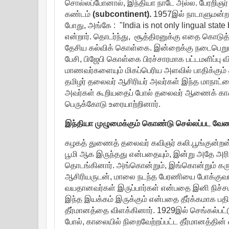
சொல்லப்போனால், இந்தியா நாடே அல்ல. பேரற
கண்டம்
(subcontinent).
1957இல் நாடாளுமன்றத்
போது, அங்கே : "India is not only lingual state
என்றார். தொடர்ந்து, சூத்திரனுக்கு எதை கொடுத
தேசிய கல்விக் கொள்கை. இன்றைக்கு நடைபெறும்
பேசி, பிஜேபி கொள்கை பிரச்சாரமாக பட்டமளிப்ப
மாணவர்களையும் மிகப்பெரிய அளவில் பாதிக்கும்
தமிழர் தலைவர் ஆசிரியர் அவர்கள் இந்த மாநாட்டை
அவர்கள் கூறியதைப் போல் தலைவர் ஆணைக் காக 
பெருக்கோடு உரையாற்றினார்.
இந்தியா முழுமைக்கும் கொண்டு செல்லப்பட வேண்
கழகத் துணைத் தலைவர் கவிஞர் கலி.பூங்குன்றன் அ
பூமி ஆக இருந்தது என்பதையும், இன்று அதே அர
தொடங்கினார். அங்கொன்றும், இங்கொன்றும் கருப்
ஆசிரியருடன், மாலை நடந்த பேரணியை போக்குவரத்
வயதானவர்கள் இருப்பார்கள் என்பதை இனி நிச்சயம
இந்த இயக்கம் இருக்கும் என்பதை தீர்க்கமாக பத
தீர்மானத்தை விளக்கினார். 1929இல் செங்கல்பட்டு
போல், காலையில் நிறைவேற்றப்பட்ட தீர்மானத்தின