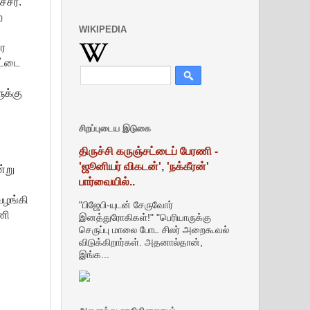
்சர்.
ற
WIKIPEDIA
ரை
ட்டை
ுக்கு
சிறப்புடைய இடுகை
திருச்சி கருஞ்சட்டைப் பேரணி -
'ஜூனியர் விகடன்', 'நக்கீரன்'
்று
பார்வையில்..
ழங்கி
"பிஜேபி-யுடன் சேருவோர்
ணி
இனத்துரோகிகள்!" "பெரியாருக்கு
செருப்பு மாலை போட சிலர் அறைகூவல்
விடுக்கிறார்கள். அதனால்தான்,
இங்க...