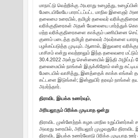
மாநாட்டு வெற்றிக்கு அயராது உழைத்து, உழைப்பின
மேடையிலேயே பாராட்டப்பட்ட மாநில இளைஞர் அண
தலைமை உரையில், தமிழர் தலைவர் வரிக்குதிரையை
வரிக்குதிரைகள் அதன் வேலையை பார்த்துக் கொண்
மற்ற வரிக்குதிரைகளை காக்கும் பணியினை செய்ய
குணம் படைத்த தமிழர் தலைவர் அவர்களை யாராலும்
பழக்கப்படுத்த முடியும். ஆனால், இதுவரை வரிக
பாசிசம் என்று எவற்றாலும் இந்த தலைவரை மட்டு
30.4.2022 அன்று சென்னையில் இந்தி அழிப்புப
தலைமையில் நாங்கள் இருக்கிறோம் என்று கட்டிய
மேடையில் வாசித்து, இனத்தைக் காக்க எங்கள் தல
கட்டளை இடுங்கள்; இன்னுயிர் தரவும் நாங்கள் த
அமர்ந்தார்.
திராவிட இயக்க உணர்வும்,
அரியலூரும் பிரிக்க முடியாத ஒன்று
திராவிட முன்னேற்றக் கழக மாநில உறுப்பினர்கள் சார்
அவரது உரையில், அரியலூர் முழுவதுமே திராவிட இ
திராவிட இயக்க உணர்வோடு பிரிக்க முடியாத ஊர் 