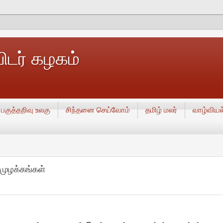
டர் கழகம்
பகுத்தறிவு உலகு
சிந்தனை செய்வோம்
தமிழ் மலர்
வாழ்வியல
முழக்கங்கள்