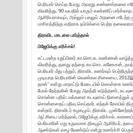
பெரியார் செய்த போது அவரது எண்ணங்களை ஈடேற
விவரித்து, 90 வயதில் யாரும் எண்ணிப் பார்க்
ஆசிரியராகவும், அல்லும் பகலும் அதனை ஈடேற்ற 
பாசிசத்திற்கு எதிராக நம்பிக்கை பெற்ற தலைவராக
திராவிட மாடலை பார்த்தால்
பிஜேபிக்கு எரிச்சல்!
சட்டமன்ற உறுப்பினர் கா.சொ.க. கண்ணன் வாழ்த்து
விவரித்து, தனது தந்தை கா.சொ. கணேசன், தாத்
பெரியார் மீது பற்றும், திராவிட உணர்வும் பெற்ற
முடியாத பெரியாரின் வெண்கல சிலையை, 2012இல் அ
தான்" என்று மாநாட்டு மேடையில் கொள்கை உணர்வு
போல் தேர்தலின் போது ஆரத்தி எடுத்தனர், கடவுளை
சொன்ன பதில்: மக்களை கடவுளாய் நினைத்துக் கும
சொன்னதைப் பதிவு செய்தார். எந்தக் கோயில் தி
என்றார். திராவிடர் கழகமும், திராவிட முன்னேற்றக
ஆட்சியை பார்த்தால், பிஜேபிக்கு எரிச்சல். கா
பெரியாரின் மறு உருவமாக திகழும் ஆசிரியர், 
ஆண்டுகள் வாழ வேண்டும் என்று உணர்ச்சி பெருக்க