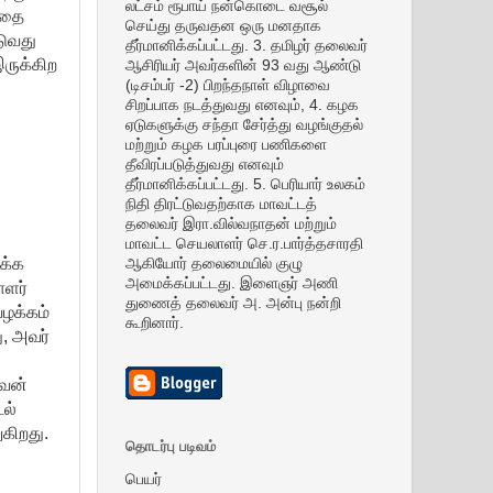
லட்சம் ரூபாய் நன்கொடை வசூல்
்தை
செய்து தருவதன ஒரு மனதாக
டுவது
தீர்மானிக்கப்பட்டது. 3. தமிழர் தலைவர்
ருக்கிற
ஆசிரியர் அவர்களின் 93 வது ஆண்டு
(டிசம்பர் -2) பிறந்தநாள் விழாவை
சிறப்பாக நடத்துவது எனவும், 4. கழக
ஏடுகளுக்கு சந்தா சேர்த்து வழங்குதல்
மற்றும் கழக பரப்புரை பணிகளை
தீவிரப்படுத்துவது எனவும்
தீர்மானிக்கப்பட்டது. 5. பெரியார் உலகம்
நிதி திரட்டுவதற்காக மாவட்டத்
தலைவர் இரா.வில்வநாதன் மற்றும்
மாவட்ட செயலாளர் செ.ர.பார்த்தசாரதி
றக்க
ஆகியோர் தலைமையில் குழு
அமைக்கப்பட்டது. இளைஞர் அணி
ாளர்
துணைத் தலைவர் அ. அன்பு நன்றி
வழக்கம்
கூறினார்.
ு, அவர்
வேன்
டல்
கிறது.
தொடர்பு படிவம்
பெயர்