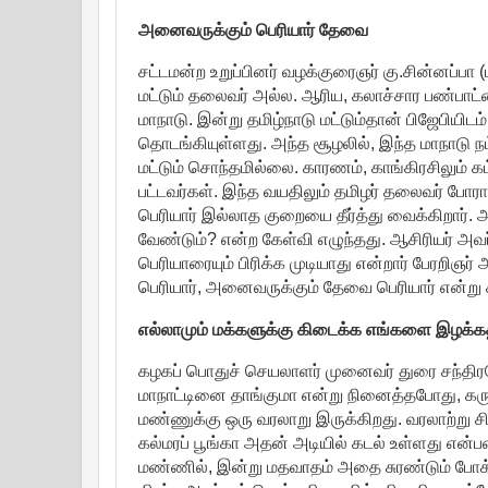
அனைவருக்கும் பெரியார் தேவை
சட்டமன்ற உறுப்பினர் வழக்குரைஞர் கு.சின்னப்பா 
மட்டும் தலைவர் அல்ல. ஆரிய, கலாச்சார பண்பாட்டை
மாநாடு. இன்று தமிழ்நாடு மட்டும்தான் பிஜேபியிட
தொடங்கியுள்ளது. அந்த சூழலில், இந்த மாநாடு நம
மட்டும் சொந்தமில்லை. காரணம், காங்கிரசிலும் கம
பட்டவர்கள். இந்த வயதிலும் தமிழர் தலைவர் போராட
பெரியார் இல்லாத குறையை தீர்த்து வைக்கிறார். 
வேண்டும்? என்ற கேள்வி எழுந்தது. ஆசிரியர் அவ
பெரியாரையும் பிரிக்க முடியாது என்றார் பேரறிஞ
பெரியார், அனைவருக்கும் தேவை பெரியார் என்று கூ
எல்லாமும் மக்களுக்கு கிடைக்க எங்களை இழக்கத
கழகப் பொதுச் செயலாளர் முனைவர் துரை சந்திர
மாநாட்டினை தாங்குமா என்று நினைத்தபோது, கரு
மண்ணுக்கு ஒரு வரலாறு இருக்கிறது. வரலாற்று ச
கல்மரப் பூங்கா அதன் அடியில் கடல் உள்ளது என
மண்ணில், இன்று மதவாதம் அதை சுரண்டும் போக்க