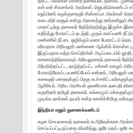
திரட்ட அவர்கள் சென்ற நிலையில், திராவிட முன்
எஸ் எஸ் சிவசங்கர் அவர்கள், ஜெயங்கொண்டம் சட
உறுப்பினர் வழக்குரைஞர் சின்னப்பா அவர்கள் தொ
கடைவீதி வசூல் என்று அனைத்து ஊர்களிலும் கிடை
மாநாட்டிற்கு தலைவர் தேர்ந்தெடுத்து இருக்க இர
எதிர்த்து போராட்டம் நடத்தி, முதல் களப்பணி நீட
மண்ணில் நீட்டை ஒழிக்கும் வரை போராட்டம் தொட
உரியதாக அரியலூர் மண்ணை ஆக்கிக் கொள்ள முய
இருப்பதாக வந்த செய்தியின் அடிப்படையில் ஜாதி,
காரணத்திற்காகவும் அரியலூரைத் தலைவர் தேர்ந்தெட
பிற்படுத்தப்பட்ட, தாழ்த்தப்பட்ட மக்கள் வாழும் 
போராடுவோம், பயணிப்போம் என்றார். அரியலூர் மண
கலைஞர் மறைவுக்குப் பிறகு கூச்சலிட்டவர்களுக்கு, 
ஆசிரியர். அரிய அரசியல் ஞானியாக தளபதி வி
வருகிறார் தமிழர் தலைவர். எல்லாமும் மக்களு
முடிக்க நாங்கள் தயார் என்ற உணர்ச்சிமிகு வரிகள
இந்தியா எனும் துணைக்கண்டம்
கழக செயலவைத் தலைவர் சு.அறிவுக்கரசு அவர்கள் 
செய்யப்பட்டிருப்பதை விவரித்து, ஒரே மதம், ஒரே