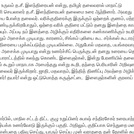
் உருவம் த.சீ. இளந்திரையன் என்று, தமிழர் தலைவரால் மாநாட்டு
ி செயலாளர் த.சீ. இளந்திரையன் தலைமை உரை ஆற்றினார். அவரது
 போன்ற தலைவர். வரிக்குதிரைக்கு இருக்கும் ஒற்றைக் குணம், மற்
டிருக்கிறபோதும், ஒற்றை வரிக் குதிரை மட்டும் தனது இனத்தை காக்
ும். அப்படி நம் இனத்தை அழிக்கும் எதிரிகளை கண்காணிக்கும் உயர
 அசைக்க முடியாது. காரணம், சிங்கம் புலியை கூட சர்க்கஸ் கூடாரத
்குதிரையை பழக்கப்படுத்த முடியவில்லை. அதுபோல் மதவாத, பயங்கரவா
ம் அசைக்க முடியாது என்று உணர்ச்சிப் பெருக்குடன் தனது உரையை த
் போராட்டத்தில் கலந்து கொண்ட இளைஞர்கள், இன்று பேரணியில் தலை
ம் கூறும் மாநாடாக அமைந்தது என்று கூறி, தந்தை பெரியாரின் அறிவ
ைவர் இருக்கிறார். ஜாதி, மதவாதம், இந்தித் திணிப்பு அவற்றை அழிக
யார்! தயார்! என்று ஒட்டுமொத்த கருஞ்சட்டை இளைஞர்களின் குரலாய் 
பில், மாநில சட்டத் திட்ட குழு உறுப்பினர் சுபாஷ் சந்திரசேகர் உரையாற்
யக்க உணர்வோடு இருக்கும் பகுதி. அதிலும், குறிப்பாக செந்துறை ம
என்பதை பதிவு செய்து, யாரும் செய்ய முன் வராததை தன் தோளில் சும