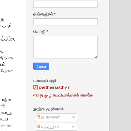
மின்னஞ்சல்
*
கு
 தரும்
செய்தி
*
த்திற்கு
கு
திறக்க
ும்
கு தேவை
என்னைப் பற்றி
parthasarathy r
எனது முழு சுயவிவரத்தைக் காண்க
மாநில
ூர்
இதற்கு குழுசேரவும்
ரலாறு,
இடுகைகள்
ுடைய
ன்கொடை
கருத்துகள்