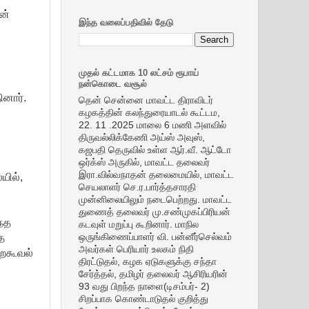
ன்
இந்த வலைப்பதிவில் தேடு
முதல் கட்டமாக 10 லட்சம் ரூபாய்
நன்கொடை வசூல்
ினார்.
தென் சென்னை மாவட்ட திராவிடர்
கழகத்தின் கலந்துரையாடல் கூட்டம,
22. 11 .2025 மாலை 6 மணி அளவில்
திருவல்லிக்கேணி அய்ஸ் அவுஸ்,
கஜபதி தெருவில் உள்ள ஆர்.வீ. ஆட்டோ
ஒர்க்ஸ் அருகில், மாவட்ட தலைவர்
இரா.வில்வநாதன் தலைமையில், மாவட்ட
யில்,
செயலாளர் செ.ர.பார்த்தசாரதி
முன்னிலையிலும் நடைபெற்றது. மாவட்ட
துணைத் தலைவர் மு.சண்முகப்பிரியன்
ந்த
கடவுள் மறுப்பு கூறினார். மாநில
த
ஒருங்கிணைப்பாளர் வி. பன்னீர்செல்வம்
அவர்கள் பெரியார் உலகம் நிதி
றைகூவல்
திரட்டுதல், கழக ஏடுகளுக்கு சந்தா
சேர்த்தல், தமிழர் தலைவர் ஆசிரியரின்
93 வது பிறந்த நாளை(டிசம்பர்- 2)
சிறப்பாக கொண்டாடுதல் குறித்து