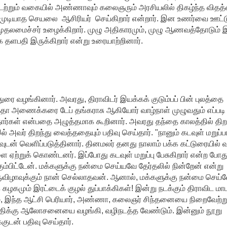
்றும் வகையில் அண்ணாவும் கலைஞரும் அரசியலில் திகழ்ந்த விதத
காத முடியாத செயலை ஆசிரியர் செய்கிறார் என்றார். இன உணர்வை ஊட்
முதலமைச்சர் உழைக்கிறார். முழு அதிகாரமும், முழு ஆணவத்தோடும் இ
 தளபதி இருக்கிறார் என்று உரையாற்றினார்.
ரை வழங்கினார். அவரது, திராவிடர் இயக்கக் குடும்பப் பின் புலத்தை
தா அணைக்கரை டேப் தங்கராசு ஆகியோர் வாழ்நாள் முழுவதும் எப்படி
ிருந்தார்கள் என்பதை அழுத்தமாக கூறினார். அவரது தந்தை காலத்தில் தி
வர் திறந்து வைத்ததையும் பதிவு செய்தார். "நானும் கடவுள் மறுப்ப
டன் வெளிப்படுத்தினார். தினமலர் தனது நாலாம் பக்க கட்டுரையில் 
 ஏற்றுக் கொண்டனர். இப்போது கடவுள் மறுப்பு பேசுகிறார் என்ற போத
்பிட்டேன். மக்களுக்கு நன்மை செய்யவே தேர்தலில் நின்றேன் என்று
ருவிழாவுக்கும் நான் செல்லாதவன். ஆனால், மக்களுக்கு நன்மை செய்
் கழகமும் இரட்டைக் குழல் துப்பாக்கிகள்! இன்று நடக்கும் திராவிட மா
ரணம், இந்த ஆட்சி பெரியார், அண்ணா, கலைஞர் சிந்தனையை நிறைவேற்று
தளபதிக்கு ஆலோசனையை வழங்கி, வழிநடத்த வேண்டும். இன்னும் நூறு
ுடன் பதிவு செய்தார்.