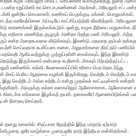
னேற்றக் கழக அரியலூர் மாவட்ட செயலாளர் போக்குவரத்து துறை அமைச
்டமன்ற உறுப்பினர் கா.சொ.க,கண்ணன் அவர்கள், அரியலூர் சட்டமன்
டங்கி ஒன்றிய செயலாளர், வணிகப் பெருங்குடி மக்கள், பொதுமக்கள்,
த்த வரவேற்பினை அப்படியே காட்சிப்படுத்தி விவரித்தார். அரியலூ
ண்டு காரணங்கள் இருக்கக்கூடும். ஒன்று, சமூக நீதியை பாதுகாக்க, நீ
்டுக்கு எதிராக மரணித்த குழுமூர் அனிதா பிறந்த மண் அரியலூர். அந்த
ரும் என்ற அறைகூவலை விடுக்கவும், இரண்டு, மதவாத கும்பல் தங்கள
ற்சி செய்வதாக கூலிப்படைகளை, அனுமார்களை திரட்டும் பணியில்
 மதவெறி ஆகியவற்றுக்கு முற்றுப்புள்ளி வைக்கவும், இந்த இரண்டு
ுத்து இருக்கலாம் என்பதை கூறினார். மிகவும் பிற்படுத்தப்பட்ட,
அரியலூர் மண்ணில், கல்வி, வேலைவாய்ப்பில் உரிமை பெற தொடர்ந்து
் மிகப் பெரிய ஆதரவை வழங்கி இருக்கிறது. வெற்றிடம் வெற்றிடம் என
இது வெற்றிடம் அல்ல கற்றிடம் என்று முதல்வர் காட்டியுள்ளார் என்றார்
ளங்குகிறார். அவருக்கு எல்லா வகையிலும் ஆலோசகராக, ஆலோசனை வ
க்குக் கிடைக்க எங்களை இழக்கத் தயார். தலைவரே! ஆணையிடுங்கள் ப
ுடன் நிறைவு செய்தார்.
தனது உரையில்: சிறப்பான நேரத்தில் இந்த மாநாடு ஏற்பாடு
 கல்விமுறை, ஒரே வாழ்க்கை முறை,ஒரே நாடு இந்தியா என்கிறார்கள்.