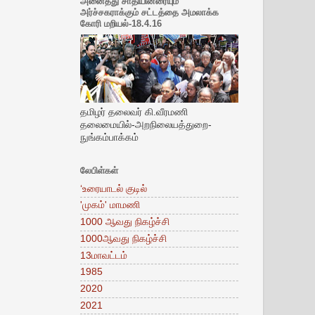
அனைத்து சாதியினரையும்
அர்ச்சகராக்கும் சட்டத்தை அமலாக்க
கோரி மறியல்-18.4.16
தமிழர் தலைவர் கி.வீரமணி
தலைமையில்-அறநிலையத்துறை-
நுங்கம்பாக்கம்
லேபிள்கள்
‘உரையாடல் குடில்
'முகம்' மாமணி
1000 ஆவது நிகழ்ச்சி
1000ஆவது நிகழ்ச்சி
13மாவட்டம்
1985
2020
2021