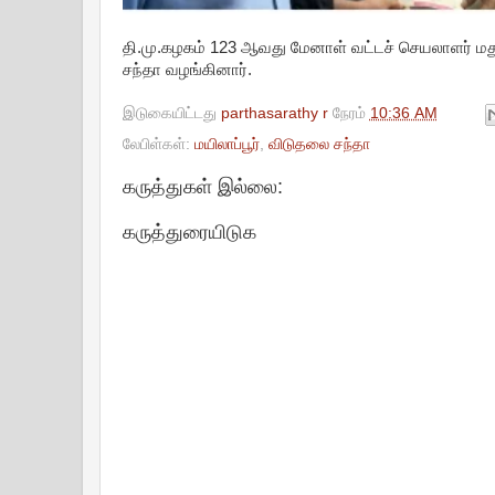
தி.மு.கழகம் 123 ஆவது மேனாள் வட்டச் செயலாளர் மத
சந்தா வழங்கினார்.
இடுகையிட்டது
parthasarathy r
நேரம்
10:36 AM
லேபிள்கள்:
மயிலாப்பூர்
,
விடுதலை சந்தா
கருத்துகள் இல்லை:
கருத்துரையிடுக