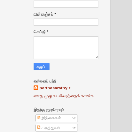
மின்னஞ்சல்
*
செய்தி
*
என்னைப் பற்றி
parthasarathy r
எனது முழு சுயவிவரத்தைக் காண்க
இதற்கு குழுசேரவும்
இடுகைகள்
கருத்துகள்