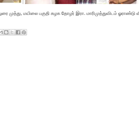
ுரை முத்து, மயிலை பகுதி கழக தோழர் இரா. மாரிமுத்துவிடம் ஓராண்டு