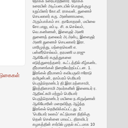
நோக்க உரையாற்றினார். நோக்க
உரையின் அடிப்படையில் பொதுக்குழு
உறுப்பினர் கோ.வீ. ராகவன், துணைச்
செயலாளர் கரு. அண்ணாமலை,
அரும்பாக்கம் சா. தாமோதரன், மயிலை
சோ.பாலு, எம்.டி. சி. சு.செல்வம்,
வெ.கண்ணன், இளைஞர் அணி
துணைத் தலைவர் அ.அன்பு, இளைஞர்
அணி துணைச் செயலாளர் இரா.
மாரிமுத்து, மந்தைவெளி எ.
பன்னீர்செல்வம், தரமணி ம.ராஜு
ஆகியோர் கருத்துகளை
எடுத்துரைத்தனர். கூட்டத்தில் கீழ்கண்ட
தீர்மானங்கள் நிறைவேற்றப்பட்டன. 1.
இரங்கல் தீர்மானம் கவியருவி ஈரோடு
டுகைகள்
தமிழன்பன், தாம்பரம் பெரியார்
பெருந்தொண்டர் தி.இரா.ரத்னசாமி,
இரத்தினசாமி அவர்களின் இணையர் ர.
ஆதிலட்சுமி மற்றும் பெரியார்
பெருந்தொண்டர் மயிலை ந.கிருஷ்ணன்
ஆகியோரின் மறைவிற்கு ஆழ்ந்த
இரங்கல் தெரிவிக்கப்பட்டது. 2.
'பெரியார் உலகம்' கட்டுமான நிதிக்கு
தென் சென்னை மாவட்ட திராவிடர்
கழகத்தின் சார்பில் முதல் கட்டமாக 10