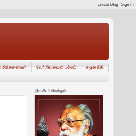
் சிந்தனைகள்
வெற்றிவலவன் பக்கம்
சமூக நீதி
திராவிடம் வெல்லும்