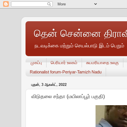
தென் சென்னை திராவி
நடவடிக்கை மற்றும் செயல்பாடு இடம் பெறும்
முகப்பு
பெரியார் உலகம்
சுயமரியாதை உலகு
Rationalist forum-Periyar-Tamizh Nadu
புதன், 3 ஆகஸ்ட், 2022
விடுதலை சந்தா (மயிலாப்பூர் பகுதி)