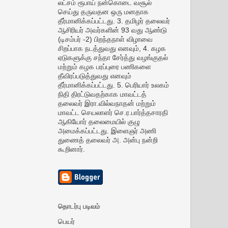
லட்சம் ரூபாய் நன்கொடை வசூல்
செய்து தருவதன ஒரு மனதாக
தீர்மானிக்கப்பட்டது. 3. தமிழர் தலைவர்
ஆசிரியர் அவர்களின் 93 வது ஆண்டு
(டிசம்பர் -2) பிறந்தநாள் விழாவை
சிறப்பாக நடத்துவது எனவும், 4. கழக
ஏடுகளுக்கு சந்தா சேர்த்து வழங்குதல்
மற்றும் கழக பரப்புரை பணிகளை
தீவிரப்படுத்துவது எனவும்
தீர்மானிக்கப்பட்டது. 5. பெரியார் உலகம்
நிதி திரட்டுவதற்காக மாவட்டத்
தலைவர் இரா.வில்வநாதன் மற்றும்
மாவட்ட செயலாளர் செ.ர.பார்த்தசாரதி
ஆகியோர் தலைமையில் குழு
அமைக்கப்பட்டது. இளைஞர் அணி
துணைத் தலைவர் அ. அன்பு நன்றி
கூறினார்.
தொடர்பு படிவம்
பெயர்