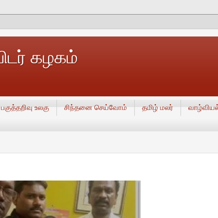
டர் கழகம்
பகுத்தறிவு உலகு
சிந்தனை செய்வோம்
தமிழ் மலர்
வாழ்வியல