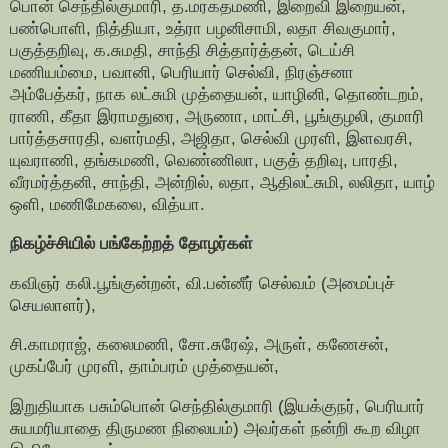
பொன் செந்தில்குமாரி, த.மரகதமணி, இறைவி இறையன்,
பண்பொளி, நித்தியா, உத்ரா பழனிசாமி, லதா சிவகுமார்,
பகுத்தறிவு, க.சுமதி, சாந்தி சித்தார்த்தன், டெய்சி
மணியம்மை, பவானி, பெரியார் செல்வி, நிரஞ்சனா
அம்பேத்கர், நாக லட்சுமி முத்தையன், யாழினி, தொண்டறம்,
ராணி, கீதா இராமதுரை, அருணா, மாட்சி, பூங்குழலி, குமாரி
பார்த்தசாரதி, வளர்மதி, அஜிதா, செல்வி முரளி, இளவரசி,
யுவராணி, தங்கமணி, வெண்ணிலா, பகுத் தறிவு, பாரதி,
வீரமர்த்தனி, சாந்தி, அன்றில், லதா, ஆதிலட்சுமி, லலிதா, யாழ்
ஒளி, மணிமேகலை, வித்யா.
நிகழ்ச்சியில் பங்கேற்றத் தோழர்கள்
கவிஞர் கலி.பூங்குன்றன், வி.பன்னீர் செல்வம் (அமைப்புச்
செயலாளர்),
சி.காமராஜ், கலைமணி, சோ.சுரேஷ், அருள், கணேசன்,
முகப்பேர் முரளி, தாம்பரம் முத்தையன்,
இறுதியாக பசும்பொன் செந்தில்குமாரி (இயக்குநர், பெரியார்
சுயமரியாதை திருமண நிலையம்) அவர்கள் நன்றி கூற விழா