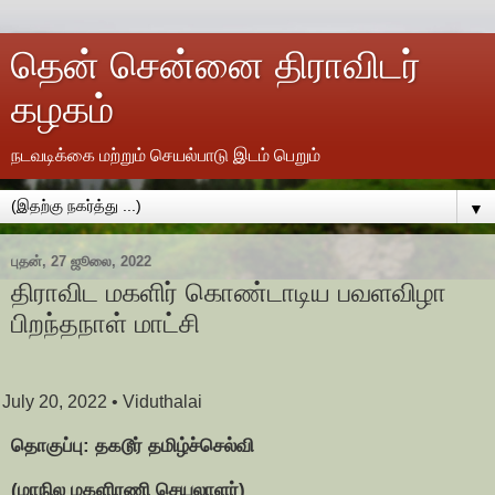
தென் சென்னை திராவிடர்
கழகம்
நடவடிக்கை மற்றும் செயல்பாடு இடம் பெறும்
▼
புதன், 27 ஜூலை, 2022
திராவிட மகளிர் கொண்டாடிய பவளவிழா
பிறந்தநாள் மாட்சி
July 20, 2022
• Viduthalai
தொகுப்பு:
தகடூர் தமிழ்ச்செல்வி
(மாநில மகளிரணி செயலாளர்)