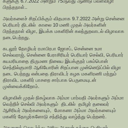
களுக்கு 6.7.2022 அன்றும் 75ஆவது ஆண்டு பவளவிழா
பிறந்தநாள்..
அவர்களைச் சிறப்பிக்கும் விதமாக 9.7.2022 அன்று சென்னை
பெரியார் திடலில் காலை 10 மணி முதல் அவர்களின்
பிறந்தநாள் விழா, இயக்க மகளிரின் கலந்துறவாடல் விழாவாக
நடைபெற்றது.
கடலூர் தோழியர் ரமாபிரபா ஜோசப், சென்னை உமா
செல்வராஜ், சென்னை பேராசிரியர் பெரியார் செல்வி, பெரியார்
சுயமரியாதை திருமண நிலைய இயக்குநர் பசும்பொன்
செந்தில்குமாரி ஆகியோரின் சிறப்பான முன்னெடுப்பில் விழா
நடை பெற்றது என்பதை திராவிடர் கழக மகளிரணி மற்றும்
திராவிட மகளிர் பாசறை சார்பாக பெருமையுடன்
முன்வைக்கிறோம்.
விழாவின் முதல் நிகழ்வாக அம்மா பார்வதி அவர்களும் அம்மா
வெற்றிச் செல்வி அவர்களும் திடலில் தமிழர் தலைவர்
ஆசிரியர் அவர்களையும், மோகனா அம்மா அவர்களையும்
மகளிர் தோழர்களோடு சந்தித்து வாழ்த்து பெற்றனர்.
அதனைத் தொடர்ந்து அறிவு ஆசான் தந்தை பெரியார்