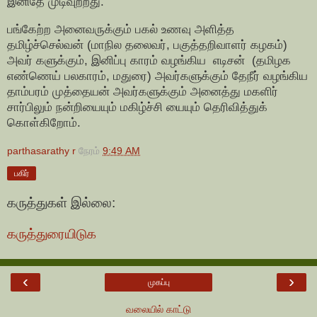
இனிதே முடிவுற்றது.
பங்கேற்ற அனைவருக்கும் பகல் உணவு அளித்த
தமிழ்ச்செல்வன் (மாநில தலைவர், பகுத்தறிவாளர் கழகம்)
அவர் களுக்கும், இனிப்பு காரம் வழங்கிய எடிசன் (தமிழக
எண்ணெய் பலகாரம், மதுரை) அவர்களுக்கும் தேநீர் வழங்கிய
தாம்பரம் முத்தையன் அவர்களுக்கும் அனைத்து மகளிர்
சார்பிலும் நன்றியையும் மகிழ்ச்சி யையும் தெரிவித்துக்
கொள்கிறோம்.
parthasarathy r
நேரம்
9:49 AM
பகிர்
கருத்துகள் இல்லை:
கருத்துரையிடுக
‹
›
முகப்பு
வலையில் காட்டு