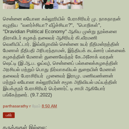
சென்னை லயோலா கல்லூரியில் பேராசிரியர் மு. நாகநாதன்
எழுதிய "வளர்ச்சியா? வீழ்ச்சியா?", "பொறிகள்",
"Dravidian Political Economy" ஆகிய முன்று நூல்களை
திராவிடர் கழகத் தலைவர் ஆசிரியர் கி.வீரமணி
வெளியிட்டார். இவ்விழாவில் சென்னை உயர் நீதிமன்றத்தின்
மேனாள் நீதிபதி அரிபரந்தாமன், இந்தியக் கடல்சார் பல்கலைக்
கழகத்தின் மேனாள் துணைவேந்தர் கே.அசோக் வரதன்
ஷெட்டி (இ.ஆ.ப. ஓய்வு), சென்னைப் பல்கலைக்கழகத்தின்
அரசியல் மற்றும் பொது நிர்வாகவியல் துறையின் மேனாள்
தலைவர் பேராசிரியர் முனைவர் இராமு. மணிவண்ணன்
மற்றும் லயோலா கல்லூரியின் சமூக அறிவியல் மய்யத்தின்
இயக்குநர் பேராசிரியர் பெர்னார்ட் டி சாமி ஆகியோர்
பங்கேற்றனர். (9.7.2022)
parthasarathy r
நேரம்
8:50 AM
பகிர்
கருத்துகள் இல்லை: