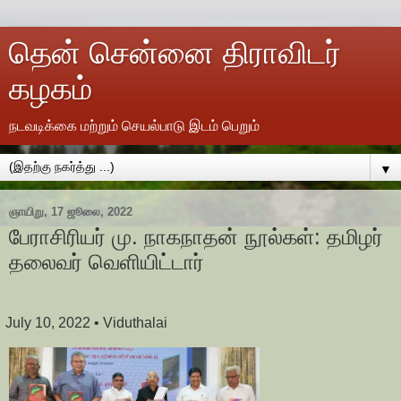
தென் சென்னை திராவிடர்
கழகம்
நடவடிக்கை மற்றும் செயல்பாடு இடம் பெறும்
▼
ஞாயிறு, 17 ஜூலை, 2022
பேராசிரியர் மு. நாகநாதன் நூல்கள்: தமிழர்
தலைவர் வெளியிட்டார்
July 10, 2022
• Viduthalai