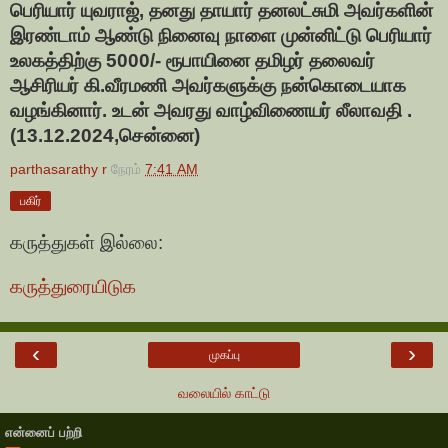
பெரியார் யுவராஜ், தனது தாயார் தனலட்சுமி அவர்களின்
இரண்டாம் ஆண்டு நினைவு நாளை முன்னிட்டு பெரியார்
உலகத்திற்கு 5000/- ரூபாயினை தமிழர் தலைவர்
ஆசிரியர் கி.வீரமணி அவர்களுக்கு நன்கொடையாக
வழங்கினார். உடன் அவரது வாழ்விணையர் லீலாவதி .
(13.12.2024,சென்னை)
parthasarathy r
நேரம்
7:41 AM
பகிர்
கருத்துகள் இல்லை:
கருத்துரையிடுக
‹
›
முகப்பு
வலையில் காட்டு
என்னைப் பற்றி