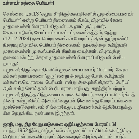
உள்ளவர் தந்தை பெரியார்!
சென்னை, டிச.13 ‘சமூக சீர்திருத்தவாதிகளில் முதன்​மை​யானவர்
பெரி​யார்’ என்று பெரி​யார் நினை​வகம் திறப்பு விழா​வில் கேரள
முதலமைச்சர் பினராயி விஜயன் புகழாரம் சூட்​டி​னார்.
கேரள மாநிலம், கோட்​டயம் மாவட்​டம், வைக்​கத்​தில், நேற்று
(12.12.2024) நடைபெற்ற வைக்கம் போராட்​டத்​தின் நூற்​றாண்டு
நிறைவு விழா​வில், பெரி​யார் நினை​வகம், நூலகத்தை தமிழ்நாடு
முதலமைச்சர் மு.க.ஸ்​டா​லின் திறந்து வைத்​தார். விழாவுக்கு
தலைமையேற்று கேரள முதலமைச்சர் பினராயி விஜயன் பேசி​ய​
தாவது:
சமூக சீர்​திருத்​தவா​தி​களில் முதன்​மை​யானவர் பெரி​யார். கேரள
மக்கள் நாராயணரை ‘குரு’ என்று அழைப்​பது​போல், தமிழ்நாடு
மக்கள் ஈ.வெ.ராவை ‘பெரி​யார்’ என்று அழைக்​கின்​றனர். ‘பெரிய’
ஆள் என்ற சொல்​தான் பெரி​யாராக மாறியது. சுதந்​திரம் மற்றும்
சமூக சீர்​திருத்த சிந்​தனை​யாளரான பெரி​யார், உழைப்​பாளி வர்க்​கத்​
தினர், கம்யூனிஸ்ட் அமைப்​பினருடன் இணைந்து போராட்​டங்களை
முன்னெடுத்​தார். எம்.சிங்​கார​வேலு, ப.ஜீவானந்தம் ஆகியோ​ருக்கு
மிக நெருங்கிய நண்பராக இருந்​தார்.
ஜாதி, மத, நிற வேறு​பாடுகளை ஒழிப்​ப​தற்கான போராட்டம்!
கடந்த 1952 இல் தமிழ்நாட்டில் கம்யூனிஸ்ட் கட்சி​யின் வெற்றிக்கு
பெரி​யாரின் பங்களிப்பு நாம் அனைவரும் அறிந்த விடயம். மார்க்​