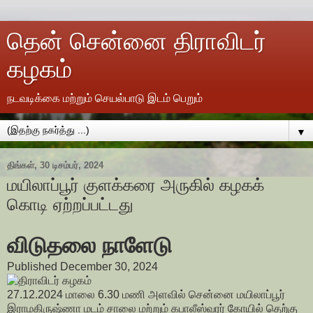
தென் சென்னை திராவிடர்
கழகம்
நடவடிக்கை மற்றும் செயல்பாடு இடம் பெறும்
▼
திங்கள், 30 டிசம்பர், 2024
மயிலாப்பூர் குளக்கரை அருகில் கழகக்
கொடி ஏற்றப்பட்டது
விடுதலை நாளேடு
Published December 30, 2024
27.12.2024 மாலை 6.30 மணி அளவில் சென்னை மயிலாப்பூர்
இராமகிருஷ்ணா மடம் சாலை மற்றும் கபாலீஸ்வரர் கோயில் தெற்கு