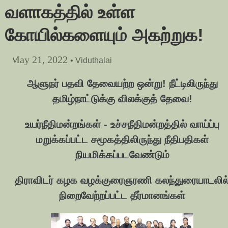
வளாகத்தில் உள்ள
கோயில்களையும் அகற்றுக!
May 21, 2022
• Viduthalai
ஆளுநர் பதவி தேவையற்ற ஒன்று! நீட்டிலிருந்து
தமிழ்நாட்டுக்கு விலக்குத் தேவை!
உயர்நீதிமன்றங்கள் - உச்சநீதிமன்றத்தில் வாய்ப்பு
மறுக்கப்பட்ட சமூகத்திலிருந்து நீதிபதிகள்
நியமிக்கப்படவேண்டும்
திராவிடர் கழக வழக்குரைஞரணி கலந்துரையாடலில
நிறைவேற்றப்பட்ட தீர்மானங்கள்