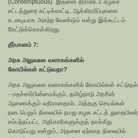
(Contemptuous). இதனை திராவிடர் கழகச்
சட்டத்துறை சுட்டிக்காட்டி, ஆக்கிரமிப்புகளை
உடனடியாக அகற்ற வேண்டும் என்று இக்கூட்டம்
கேட்டுக்கொள்கிறது.
தீர்மானம் 7:
அரசு அலுவலக வளாகங்களில்
கோயில்கள் கட்டுவதா?
அரசு அலுவலக வளாகங்களில் கோயில்கள் கட்டுதல்
- மதச்சார்பின்மைக்கும், தமிழ்நாடு அரசின்
ஆணைக்கும் எதிரானதால், அத்தகு செயல்கள்
நடைபெறும் நிலையில் நமது கழக சட்டத் துறையினர்
சம்பந்தப்பட்ட அதிகாரிகளுக்குத் தாக்கீது
கொடுப்பது என்றும், அதனை ஏற்காத நிலையில்