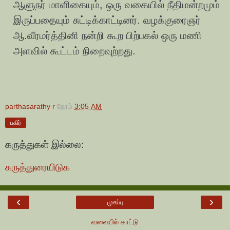
ஆளுநர் மாளிகையும், ஒரு வகையில் நீதிமன்றமும்
இருப்பதையும் சுட்டிக்காட்டினர். வழக்குரைஞர்
ஆ.வீரமர்த்தினி நன்றி கூற பிற்பகல் ஒரு மணி
அளவில் கூட்டம் நிறைவுற்றது.
parthasarathy r
நேரம்
3:05 AM
பகிர்
கருத்துகள் இல்லை:
கருத்துரையிடுக
‹
›
முகப்பு
வலையில் காட்டு