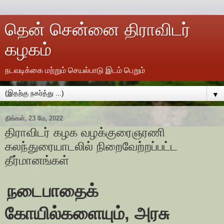
தென் சென்னை திராவிடர்
கழகம்
நடவடிக்கை மற்றும் செயல்பாடு இடம் பெறும்
▼
திங்கள், 23 மே, 2022
திராவிடர் கழக வழக்குரைஞரணி
கலந்துரையாடலில் நிறைவேற்றப்பட்ட
தீர்மானங்கள்
நடைபாதைக்
கோயில்களையும், அரசு