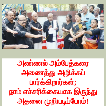
அண்ணல் அம்பேத்கரை
அணைத்து அழிக்கப்
பார்க்கிறார்கள்;
நாம் எச்சரிக்கையாக இருந்து
அதனை முறியடிப்போம்!