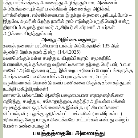
புத்த மார்க்கத்தை அணைத்து அழித்ததுபோல, அண்ணல்
அம்பேத்கரையும் ஆரிய சக்திகள் அணைத்து அழிக்கப்
பார்க்கின்றன. எச்சரிக்கையாக இருந்து அதனை முறியடிப்போம் –
இதுவே, அவரின் பிறந்த நாளில் நாம் எடுக்கும் உறுதிமொழி என்று
திராவிடர் கழகத் தலைவர் ஆசிரியர் கி.வீரமணி அவர்கள்
அறிக்கை விடுத்துள்ளார்.
அவரது அறிக்கை வருமாறு:
உலகத் தலைவர் புரட்சியாளர் டாக்டர் அம்பேத்கரின் 135 ஆம்
ஆண்டு பிறந்த நாள் இன்று (14.4.2025).
உலகமெங்கும் உள்ள சமத்துவ விரும்பிகளும், சமூகநீதிப்
போராளிகளும் தங்களது வழிகாட்டிகளாக தந்தை பெரியார், ‘பாபா
சாகேப்’ அம்பேத்கரை ஏற்று, இன்றைய உரிமைப் போராட்டங்களுக்கு
அவர்க ளையே வலிமைமிக்க பேராயுதங்களாக, போர்க்
கருவிகளாகக் கொண்டு களப் பணிகளை மிகுந்த உற்சாகத்துடன்
நடத்தி மகிழ்கிறார்கள்!
காரணம், பல்லாயிரம் ஆண்டு பழைமையான ஸநாதனத்தினை
எதிர்த்து, சமத்துவ, சகோதரத்துவ, சுதந்திர அறிவுள்ள மக்கள்
சமூகத்தினை ஒருங்கிணைக்க இவ்விரு புரட்சியாளர்களை
விட்டால், விடியலுக்கு ஒடுக்கப்பட்ட மக்களின் (மகளிர் உள்பட)
உரிமைக்கு வேறு யாரும் கிடைக்கவே மாட்டார்கள் என்பது கல்லுப்
போன்ற உண்மையாகும்!
பவுத்தத்தையே அணைத்து