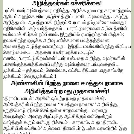
அழித்தவர்கள் எச்சரிக்கை!
புரட்சியாளர் அம்பேத்கரை எதிர்த்து அழிக்க முடியாத காரணத்தால்,
ஆரியம் அதற்கே உரிய சூழ்ச்சித் திட்டமாகிய அணைத்து, புகழ்ந்து
அழித்து விட ஆயத்தமாகி நிற்கும் பேரபாயம் நம்முன்னே உள்ளது!
எதிரிகளின் புகழ் வார்த்தைகள் – பாராட்டுரைகளை அம்பேத்கரின்
உண்மைச் சீடர்கள் நம்பினால், இறுதியில் ஏமாற்றம்தான் மிஞ்சும்;
தலைசிறந்த ஒழுக்க அறிவு மார்க்கமான பவுத்தத்தினை
அணைத்து அழித்த வரலாற்றை – இந்திய மண்ணிலிருந்து விரட்டிய
கொடுமையை – அதனை எவரே மறக்க முடியும்?
எனவே, ‘பாராட்டுகிறவர்கள்’ யார் என்பதை அறிந்து, அவர்களின்
பாசாங்குத்தனத்தினைப் புரிந்து அம்பேத்கரை பரப்புவதைவிட
முக்கியம் – தத்துவம், கொள்கை, லட்சிய ரீதியாக பாதுகாப்பதே
முக்கியம்! வெகுமுக்கியம்!!
அண்ணலின் பிறந்த நாளை சமத்துவ நாளாக
அறிவித்தவர் நமது முதலமைச்சர்!
‘திராவிட மாடல்’ அரசின் ஒப்பற்ற நமது முதல மைச்சர்,
அம்பேத்கரின் பிறந்த நாளை ‘‘சமத்துவ நாளாக‘‘ அறிவித்து,
உறுதிமொழி ஏற்கச் செய்துள்ள சாதனைக்கு – வரலாறு
அவருக்கும், அவரது சிறப்புமிகு ஆட்சிக்கும் என்றென்றும்
வாழ்த்துக் கூறும் என்பது நிச்சயம் – காரணம், அது ‘திராவிட
ஆட்சியின் லட்சியம்’ அல்லவா! திராவிடர் இயக்க வரலாற்றில் இது