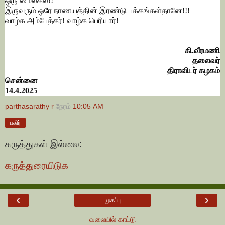
ஒரு மைல்கல்!!
இருவரும் ஒரே நாணயத்தின் இரண்டு பக்கங்கள்தானே!!!
வாழ்க அம்பேத்கர்! வாழ்க பெரியார்!
கி.வீரமணி
தலைவர்
திராவிடர் கழகம்
சென்னை
14.4.2025
parthasarathy r
நேரம்
10:05 AM
பகிர்
கருத்துகள் இல்லை:
கருத்துரையிடுக
‹
›
முகப்பு
வலையில் காட்டு