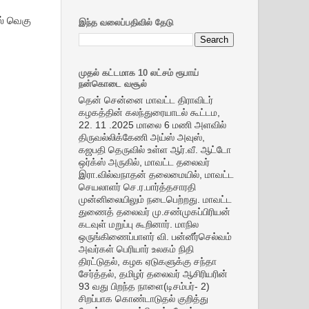
ல் வெகு
இந்த வலைப்பதிவில் தேடு
முதல் கட்டமாக 10 லட்சம் ரூபாய்
நன்கொடை வசூல்
தென் சென்னை மாவட்ட திராவிடர்
கழகத்தின் கலந்துரையாடல் கூட்டம,
22. 11 .2025 மாலை 6 மணி அளவில்
திருவல்லிக்கேணி அய்ஸ் அவுஸ்,
கஜபதி தெருவில் உள்ள ஆர்.வீ. ஆட்டோ
ஒர்க்ஸ் அருகில், மாவட்ட தலைவர்
இரா.வில்வநாதன் தலைமையில், மாவட்ட
செயலாளர் செ.ர.பார்த்தசாரதி
முன்னிலையிலும் நடைபெற்றது. மாவட்ட
துணைத் தலைவர் மு.சண்முகப்பிரியன்
கடவுள் மறுப்பு கூறினார். மாநில
ஒருங்கிணைப்பாளர் வி. பன்னீர்செல்வம்
அவர்கள் பெரியார் உலகம் நிதி
திரட்டுதல், கழக ஏடுகளுக்கு சந்தா
சேர்த்தல், தமிழர் தலைவர் ஆசிரியரின்
93 வது பிறந்த நாளை(டிசம்பர்- 2)
சிறப்பாக கொண்டாடுதல் குறித்து