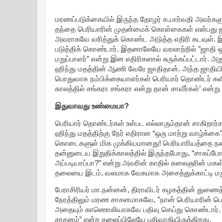
மரணப்படுக்கையில் இருந்த தோழர் க.பார்வதி அவர்களுடன
தந்தை பெரியாரின் முதன்மைக் கொள்கைகள் என்பது ஜாதி
அவராகவே வரித்துக் கொண்ட அடுத்த எதிரி கடவுள
படுத்திக் கொண்டார். இதனாலேயே வரலாற்றில் ”ஜாதி ஒழ
மறுப்பாளர்” என்று இன எதிரிகளால் சுருக்கப்பட்டார்
ஹிந்து மதத்தின் ஆணி வேரே ஜாதிதான். அந்த ஜாதியி
பொதுவாக நம்பிக்கையாளர்கள் பெரியார் தொண்டர் களி
காலத்தில் சங்கரா சங்கரா என்று தான் சாவீர்கள்’ என்று
இதுவாவது உண்மையா?
பெரியார் தொண்டர்கள் உள்பட எல்லாரும்தான் சாகிறார்க
ஹிந்து மதத்திற்கு நேர் எதிரான “ஒரு மாற்று வாழ்க்கை”
கொடைகளுள் மிக முக்கியமானது! பெரியாரியத்தை நன்க
தன்னுடைய இறுதிக்காலத்தில் இருந்தபோது, “சாகப்போற ந
அப்படியாப்பா?” என்று அவரின் காதில் கலைஞரின் மகள
தலையை இடம், வலமாக வேகமாக அசைத்துக்காட்டி மறுத்
பேராசிரியர் மா.நன்னன், திராவிடர் கழகத்தின் துணை
நேரத்திலும் மரண சாசனமாகவே, ”நான் பெரியாரின் பெ
அதையும் காணொலியாகவே பதிவு செய்து கொண்டார். இது
சாசனம்” என்ற தலைப்பிலேயே பதிவாகியிருக்கிறது.