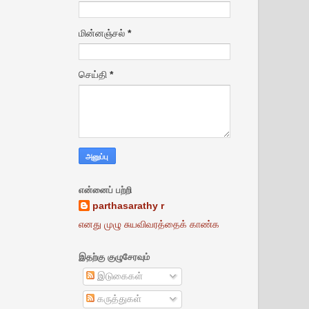
மின்னஞ்சல்
*
செய்தி
*
என்னைப் பற்றி
parthasarathy r
எனது முழு சுயவிவரத்தைக் காண்க
இதற்கு குழுசேரவும்
இடுகைகள்
கருத்துகள்