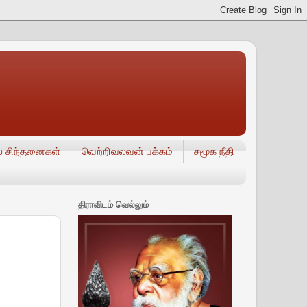
் சிந்தனைகள்
வெற்றிவலவன் பக்கம்
சமூக நீதி
திராவிடம் வெல்லும்