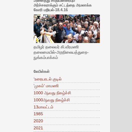
அனைத்து சாதியினரையும்
அர்ச்சகராக்கும் சட்டத்தை அமலாக்க
கோரி மறியல்-18.4.16
தமிழர் தலைவர் கி.வீரமணி
தலைமையில்-அறநிலையத்துறை-
நுங்கம்பாக்கம்
லேபிள்கள்
‘உரையாடல் குடில்
'முகம்' மாமணி
1000 ஆவது நிகழ்ச்சி
1000ஆவது நிகழ்ச்சி
13மாவட்டம்
1985
2020
2021