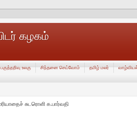
டர் கழகம்
பகுத்தறிவு உலகு
சிந்தனை செய்வோம்
தமிழ் மலர்
வாழ்வியல
யமரியாதைச் சுடரொளி க.பார்வதி