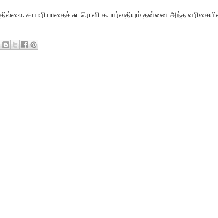
ில்லை. சுயமரியாதைச் சுடரொளி க.பார்வதியும் தன்னை அந்த வரிசையி