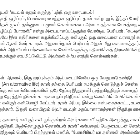
் ‘கடவுள் எனும் கருத்து’ பற்றி ஒரு உரையாடல்!
 ஒழிப்பும், பெண்ணடிமைத்தன ஒழிப்பும் தான் என்றாலும், இந்தப் போரி
். இதன் மூலம் தன்னுடைய மூலக் கொள்கையை அடைவதற்கான வேகத்தை 
ிப்புப் போராளி” என்று அடையாளப்பட்டிருக்க வேண்டிய பெரியார், ”கடவுள
. அதுவே இன எதிரிகளை கருக்கிவிட்டது என்பதும் ஒரு சுவையான வரலாறு! 
ன் ஆணி வேர் கடவுள். அதனால்தான் பெரியார் அதன் மீது கை வைத்தார்
ன் அறிவியல் பார்வையிலான கேள்விகளுக்கு பதிலளிக்கத் திராணியின்றி
 நமக்குச் சாபமிட்டுவிட்டு அவர்கள் அற்ப சாந்தி கொள்வார்கள்.
ள். ஆனால், இரு தரப்புக்கும் அடிப்படையிலேயே ஒரு வேறுபாடு உண்டு!
 (An alternative life) தான் தந்தை பெரியார் நமக்குக் கொடுத்துச் சென்ற
ு உள்வாங்கியவர்களின் ஒரே தேர்வு இதுதான்! முத்தமிழறிஞர் கலைஞர்
ேரத்தில் நீங்கள் கடவுளை நம்புகிறீர்கள் என்று வெளியில் பேசிக்கொள்க
் கவிஞர் கனிமொழி கேட்டார். தான் அப்படி இல்லை என்பதைக்காட்ட, உட
தார். இறுதி வரையிலும் அவர் கடவுள் மறுப்பாளராகத்தான் இருந்து கா
த் தலைவர் கவிஞர் கலி.பூங்குன்றன் அவர்களை வீட்டிற்கே அழைத்து, சாக
ருநெறி பிடித்தொழுகும் தொண்டன் தான்” என்பதைப் பெருமையுடன் சொல்
வும் பெரியார் பிறந்தநாள் மலரில், “பேராசிரியர் மா.நன்னன் அவர்கள