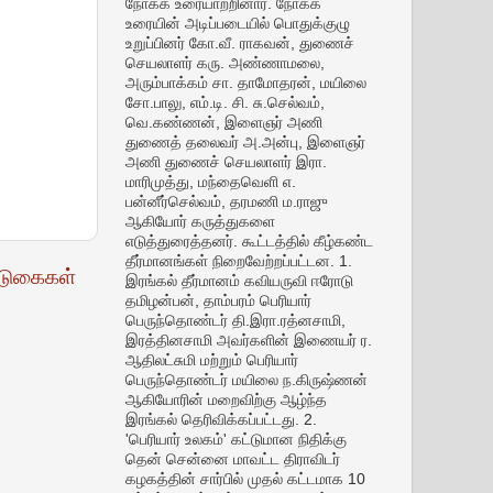
நோக்க உரையாற்றினார். நோக்க
உரையின் அடிப்படையில் பொதுக்குழு
உறுப்பினர் கோ.வீ. ராகவன், துணைச்
செயலாளர் கரு. அண்ணாமலை,
அரும்பாக்கம் சா. தாமோதரன், மயிலை
சோ.பாலு, எம்.டி. சி. சு.செல்வம்,
வெ.கண்ணன், இளைஞர் அணி
துணைத் தலைவர் அ.அன்பு, இளைஞர்
அணி துணைச் செயலாளர் இரா.
மாரிமுத்து, மந்தைவெளி எ.
பன்னீர்செல்வம், தரமணி ம.ராஜு
ஆகியோர் கருத்துகளை
எடுத்துரைத்தனர். கூட்டத்தில் கீழ்கண்ட
தீர்மானங்கள் நிறைவேற்றப்பட்டன. 1.
டுகைகள்
இரங்கல் தீர்மானம் கவியருவி ஈரோடு
தமிழன்பன், தாம்பரம் பெரியார்
பெருந்தொண்டர் தி.இரா.ரத்னசாமி,
இரத்தினசாமி அவர்களின் இணையர் ர.
ஆதிலட்சுமி மற்றும் பெரியார்
பெருந்தொண்டர் மயிலை ந.கிருஷ்ணன்
ஆகியோரின் மறைவிற்கு ஆழ்ந்த
இரங்கல் தெரிவிக்கப்பட்டது. 2.
'பெரியார் உலகம்' கட்டுமான நிதிக்கு
தென் சென்னை மாவட்ட திராவிடர்
கழகத்தின் சார்பில் முதல் கட்டமாக 10