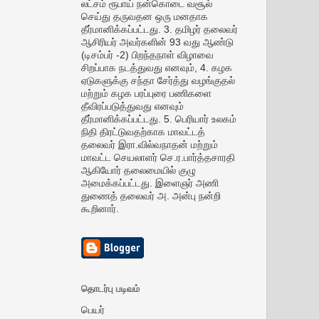
லட்சம் ரூபாய் நன்கொடை வசூல்
செய்து தருவதன ஒரு மனதாக
தீர்மானிக்கப்பட்டது. 3. தமிழர் தலைவர்
ஆசிரியர் அவர்களின் 93 வது ஆண்டு
(டிசம்பர் -2) பிறந்தநாள் விழாவை
சிறப்பாக நடத்துவது எனவும், 4. கழக
ஏடுகளுக்கு சந்தா சேர்த்து வழங்குதல்
மற்றும் கழக பரப்புரை பணிகளை
தீவிரப்படுத்துவது எனவும்
தீர்மானிக்கப்பட்டது. 5. பெரியார் உலகம்
நிதி திரட்டுவதற்காக மாவட்டத்
தலைவர் இரா.வில்வநாதன் மற்றும்
மாவட்ட செயலாளர் செ.ர.பார்த்தசாரதி
ஆகியோர் தலைமையில் குழு
அமைக்கப்பட்டது. இளைஞர் அணி
துணைத் தலைவர் அ. அன்பு நன்றி
கூறினார்.
தொடர்பு படிவம்
பெயர்