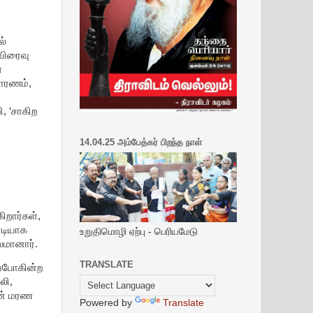
ல்
விரைவு
்
காரணம்,
.
, ‘சாகிற
14.04.25 அம்பேத்கர் பிறந்த நாள்
ிறார்கள்,
னடியாக
உறுதிமொழி ஏற்பு - பெரியமேடு
லமானார்.
TRANSLATE
ப்போகின்ற
லி,
ின் மரண
Powered by
Translate