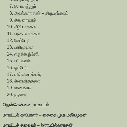
கொளத்தூர்
அண்ணா நகர் – திருமங்கலம்
அயனாவரம்
கீழ்ப்பாக்கம்
புரசைவாக்கம்
வேப்பேரி
பாரிமுனை
எருக்கஞ்சேரி
பட்டாளம்
ஓட்டேரி
வில்லிவாக்கம்,
அமைந்தகரை
மண்ணடி
சூளை
தென்சென்னை மாவட்டம்
மாவட்டக் காப்பாளர் – சைதை மு.ந.மதியழகன்
மாவட்டத் தலைவர் – இரா.வில்வநாதன்