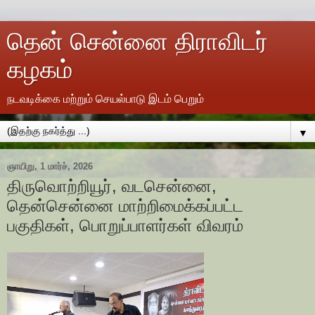
தென் சென்னை திராவிடர்
கழகம்
நடவடிக்கை மற்றும் செயல்பாடு இடம் பெறும்
▼
ஞாயிறு, 1 மார்ச், 2026
திருவொற்றியூர், வடசென்னை,
தென்சென்னை மாற்றிமைக்கப்பட்ட
பகுதிகள், பொறுப்பாளர்கள் விவரம்