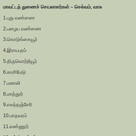
மாவட்டத் துணைச் செயலாளர்கள் – செல்வம், வாசு
1.புது வண்ணை
2.பழைய வண்ணை
3.கொடுங்கையூர்
4.இராயபுரம்
5.திருவொற்றியூர்
6.காசிமேடு
7.மணலி
8.மாத்தூர்
9.எலந்தஞ்சேரி
10.மாதவரம்
11.எண்ணூர்