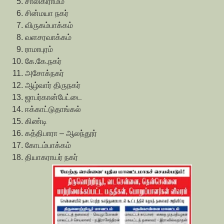
சாலிகிராமம்
சின்மயா நகர்
விருகம்பாக்கம்
வளசரவாக்கம்
ராமாபுரம்
கே.கே.நகர்
அசோக்நகர்
ஆழ்வார் திருநகர்
ஜாபர்கான்பேட்டை
ஈக்காட்டுதாங்கல்
கிண்டி
கத்திபாரா – ஆலந்தூர்
கோடம்பாக்கம்
தியாகராயர் நகர்