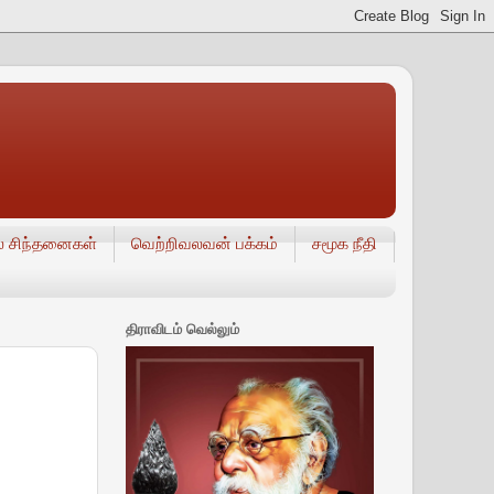
் சிந்தனைகள்
வெற்றிவலவன் பக்கம்
சமூக நீதி
திராவிடம் வெல்லும்