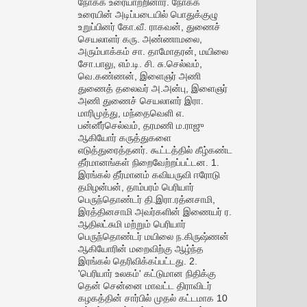
நோக்க உரையாற்றினார். நோக்க
உரையின் அடிப்படையில் பொதுக்குழு
உறுப்பினர் கோ.வீ. ராகவன், துணைச்
செயலாளர் கரு. அண்ணாமலை,
அரும்பாக்கம் சா. தாமோதரன், மயிலை
சோ.பாலு, எம்.டி. சி. சு.செல்வம்,
வெ.கண்ணன், இளைஞர் அணி
துணைத் தலைவர் அ.அன்பு, இளைஞர்
அணி துணைச் செயலாளர் இரா.
மாரிமுத்து, மந்தைவெளி எ.
பன்னீர்செல்வம், தரமணி ம.ராஜு
ஆகியோர் கருத்துகளை
எடுத்துரைத்தனர். கூட்டத்தில் கீழ்கண்ட
தீர்மானங்கள் நிறைவேற்றப்பட்டன. 1.
இரங்கல் தீர்மானம் கவியருவி ஈரோடு
தமிழன்பன், தாம்பரம் பெரியார்
பெருந்தொண்டர் தி.இரா.ரத்னசாமி,
இரத்தினசாமி அவர்களின் இணையர் ர.
ஆதிலட்சுமி மற்றும் பெரியார்
பெருந்தொண்டர் மயிலை ந.கிருஷ்ணன்
ஆகியோரின் மறைவிற்கு ஆழ்ந்த
இரங்கல் தெரிவிக்கப்பட்டது. 2.
'பெரியார் உலகம்' கட்டுமான நிதிக்கு
தென் சென்னை மாவட்ட திராவிடர்
கழகத்தின் சார்பில் முதல் கட்டமாக 10