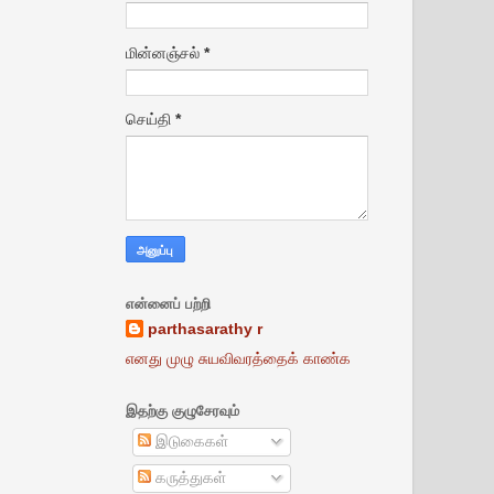
மின்னஞ்சல்
*
செய்தி
*
என்னைப் பற்றி
parthasarathy r
எனது முழு சுயவிவரத்தைக் காண்க
இதற்கு குழுசேரவும்
இடுகைகள்
கருத்துகள்