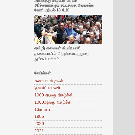
அனைத்து சாதியினரையும்
அர்ச்சகராக்கும் சட்டத்தை அமலாக்க
கோரி மறியல்-18.4.16
தமிழர் தலைவர் கி.வீரமணி
தலைமையில்-அறநிலையத்துறை-
நுங்கம்பாக்கம்
லேபிள்கள்
‘உரையாடல் குடில்
'முகம்' மாமணி
1000 ஆவது நிகழ்ச்சி
1000ஆவது நிகழ்ச்சி
13மாவட்டம்
1985
2020
2021