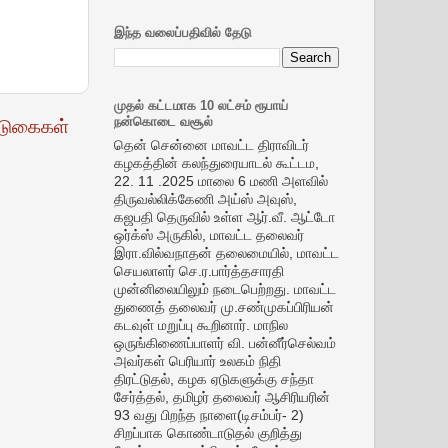
இந்த வலைப்பதிவில் தேடு
முதல் கட்டமாக 10 லட்சம் ரூபாய்
நன்கொடை வசூல்
டுகைகள்
தென் சென்னை மாவட்ட திராவிடர்
கழகத்தின் கலந்துரையாடல் கூட்டம,
22. 11 .2025 மாலை 6 மணி அளவில்
திருவல்லிக்கேணி அய்ஸ் அவுஸ்,
கஜபதி தெருவில் உள்ள ஆர்.வீ. ஆட்டோ
ஒர்க்ஸ் அருகில், மாவட்ட தலைவர்
இரா.வில்வநாதன் தலைமையில், மாவட்ட
செயலாளர் செ.ர.பார்த்தசாரதி
முன்னிலையிலும் நடைபெற்றது. மாவட்ட
துணைத் தலைவர் மு.சண்முகப்பிரியன்
கடவுள் மறுப்பு கூறினார். மாநில
ஒருங்கிணைப்பாளர் வி. பன்னீர்செல்வம்
அவர்கள் பெரியார் உலகம் நிதி
திரட்டுதல், கழக ஏடுகளுக்கு சந்தா
சேர்த்தல், தமிழர் தலைவர் ஆசிரியரின்
93 வது பிறந்த நாளை(டிசம்பர்- 2)
சிறப்பாக கொண்டாடுதல் குறித்து