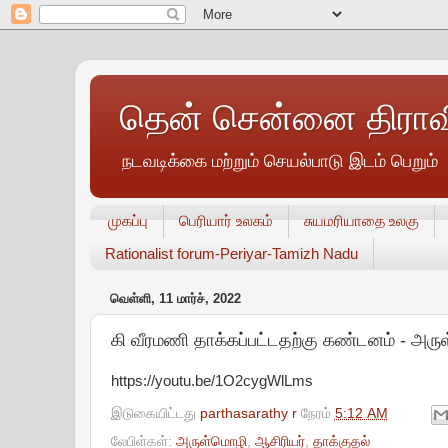
தென் சென்னை திராவி
நடவடிக்கை மற்றும் செயல்பாடு இடம் பெறும்
முகப்பு
பெரியார் உலகம்
சுயமரியாதை உலகு
Rationalist forum-Periyar-Tamizh Nadu
வெள்ளி, 11 மார்ச், 2022
கி வீரமணி தாக்கப்பட்டதற்கு கண்டனம் - அர
https://youtu.be/1O2cygWlLms
இடுகையிட்டது
parthasarathy r
நேரம்
5:12 AM
லேபிள்கள்:
அருள்மொழி
,
ஆசிரியர்
,
தாக்குதல்