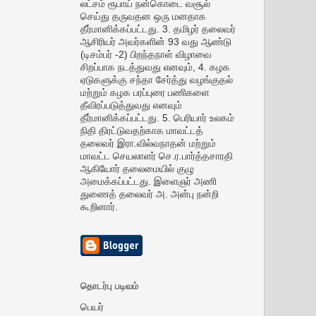
லட்சம் ரூபாய் நன்கொடை வசூல்
செய்து தருவதன ஒரு மனதாக
தீர்மானிக்கப்பட்டது. 3. தமிழர் தலைவர்
ஆசிரியர் அவர்களின் 93 வது ஆண்டு
(டிசம்பர் -2) பிறந்தநாள் விழாவை
சிறப்பாக நடத்துவது எனவும், 4. கழக
ஏடுகளுக்கு சந்தா சேர்த்து வழங்குதல்
மற்றும் கழக பரப்புரை பணிகளை
தீவிரப்படுத்துவது எனவும்
தீர்மானிக்கப்பட்டது. 5. பெரியார் உலகம்
நிதி திரட்டுவதற்காக மாவட்டத்
தலைவர் இரா.வில்வநாதன் மற்றும்
மாவட்ட செயலாளர் செ.ர.பார்த்தசாரதி
ஆகியோர் தலைமையில் குழு
அமைக்கப்பட்டது. இளைஞர் அணி
துணைத் தலைவர் அ. அன்பு நன்றி
கூறினார்.
தொடர்பு படிவம்
பெயர்