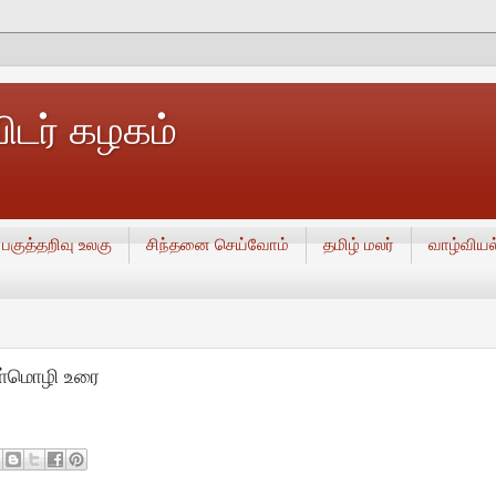
டர் கழகம்
பகுத்தறிவு உலகு
சிந்தனை செய்வோம்
தமிழ் மலர்
வாழ்வியல
ுள்மொழி உரை