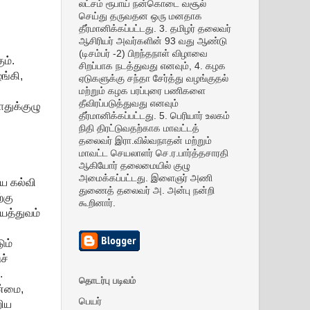
லட்சம் ரூபாய் நன்கொடை வசூல்
செய்து தருவதன ஒரு மனதாக
தீர்மானிக்கப்பட்டது. 3. தமிழர் தலைவர்
ஆசிரியர் அவர்களின் 93 வது ஆண்டு
(டிசம்பர் -2) பிறந்தநாள் விழாவை
ம்.
சிறப்பாக நடத்துவது எனவும், 4. கழக
ங்கி,
ஏடுகளுக்கு சந்தா சேர்த்து வழங்குதல்
மற்றும் கழக பரப்புரை பணிகளை
தீவிரப்படுத்துவது எனவும்
ொதுக்குழு
தீர்மானிக்கப்பட்டது. 5. பெரியார் உலகம்
நிதி திரட்டுவதற்காக மாவட்டத்
தலைவர் இரா.வில்வநாதன் மற்றும்
மாவட்ட செயலாளர் செ.ர.பார்த்தசாரதி
ஆகியோர் தலைமையில் குழு
அமைக்கப்பட்டது. இளைஞர் அணி
ய கல்வி
துணைத் தலைவர் அ. அன்பு நன்றி
்கு
கூறினார்.
யத்துவம்
ும்
ச்
.
தொடர்பு படிவம்
ன்மை,
பெயர்
றிய