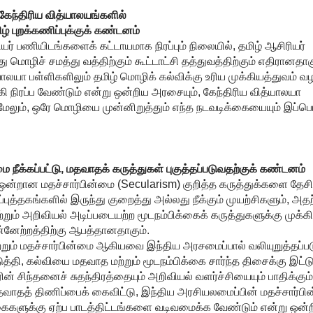
கேந்திரிய வித்யாலயங்களில்
ழ் புறக்கணிப்புக்குக் கண்டனம்
ர் பணியிடங்களைக் கட்டாயமாக நிரப்பும் நிலையில், தமிழ் ஆசிரியர்
ொழிச் சமத்து வத்திற்கும் கூட்டாட்சி தத்துவத்திற்கும் எதிரானதாகு
யாலயா பள்ளிகளிலும் தமிழ் மொழிக் கல்விக்கு உரிய முக்கியத்துவம் வழ
 நிரப்ப வேண்டும் என்று ஒன்றிய அரசையும், கேந்திரிய வித்யாலயா
. மேலும், ஒரே மொழியை முன்னிறுத்தும் எந்த நடவடிக்கையையும் இப்ப
ை நீக்கப்பட்டு, மதவாதக் கருத்துகள் புகுத்தப்படுவதற்குக் கண்டனம்
ஒன்றான மதச்சார்பின்மை (Secularism) குறித்த கருத்துக்களை தேசி
ப்புத்தகங்களில் இருந்து குறைத்து அல்லது நீக்கும் முயற்சிகளும், அதற
றும் அறிவியல் அடிப்படையற்ற மூடநம்பிக்கைக் கருத்துகளுக்கு முக்கி
ுன்னேற்றத்திற்கு ஆபத்தானதாகும்.
்றும் மதச்சார்பின்மை ஆகியவை இந்திய அரசமைப்பால் வலியுறுத்தப்பட
்தி, கல்வியை மதவாத மற்றும் மூடநம்பிக்கை சார்ந்த திசைக்கு இட்டு
ன் சிந்தனைச் சுதந்திரத்தையும் அறிவியல் வளர்ச்சியையும் பாதிக்கும்
தவாதத் திணிப்பைக் கைவிட்டு, இந்திய அரசியலமைப்பின் மதச்சார்பி
கைகளுக்கு ஏற்ப பாடத்திட்டங்களை வடிவமைக்க வேண்டும் என்று ஒன்