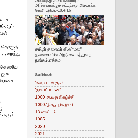
அனைத்து சாதியினரையும்
அர்ச்சகராக்கும் சட்டத்தை அமலாக்க
கோரி மறியல்-18.4.16
ேலாக
06-ஆம்
மல்,
், தொகுதி
தமிழர் தலைவர் கி.வீரமணி
் குறைத்து
தலைமையில்-அறநிலையத்துறை-
நுங்கம்பாக்கம்
ஏற்கெனவே
.ஜ.க.
லேபிள்கள்
ள் தொகை
‘உரையாடல் குடில்
'முகம்' மாமணி
1000 ஆவது நிகழ்ச்சி
்
1000ஆவது நிகழ்ச்சி
ழு
13மாவட்டம்
ங்களும்
1985
2020
2021