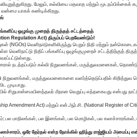
ுறுத்துகிறது. மேலும், கல்வியை மதவாத மற்றும் மூடநம்பிக்கைக் 
ு வன்மை யாகக் கண்டிக்கிறது.
ங்
பங்களிப்பு ஒழுங்கு முறைத் திருத்தத் சட்டத்தைத்
tion Regulation Act) திரும்பப் பெறவேண்டும்!
ுகள் (NGOs) வெளிநாடுகளிலிருந்து பெறும் நிதி மற்றும் நன்கொட
 வெளிநாட்டு நிதிப் பங்களிப்பு ஒழுங்குமுறைச் சட்டத்திற்குத் திருத்
ரப்பட்டுள்ளது.
யினரால் நடத்தப்படும் கல்வி நிறுவனங்கள், மருத்துவமனைகள், தொண்ட
வி நிறுவனங்கள், மருத்துவமனைகளை வளர்த்தெடுப்பதில் கிறித்துவ 
ிட முடியாது.
ல் சிறுபான்மையினத்தவர் மீதான வெறுப்பு எத்தகையது என்பது நாட்
ship Amendment Act) மற்றும் என்.ஆர்.சி. (National Register of Cit
்; பல மாநிலங்கள், பல இனங்கள், பல மொழிகள், பல கலாச்சாரங்கள்,
லாச்சாரம்
,
ஒரே
தேர்தல்
என்ற
நோக்கில்
ஹிந்து
ராஜ்ஜியம்
அமைப்பு
என