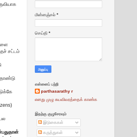
கருவியாக
மின்னஞ்சல்
*
செய்தி
*
ைகளை
தச் சட்டம்
ு
தொண்டு
என்னைப் பற்றி
டுக்கே
parthasarathy r
எனது முழு சுயவிவரத்தைக் காண்க
izens)
இதற்கு குழுசேரவும்
 பல
இடுகைகள்
்பதுதான்
கருத்துகள்