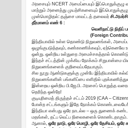
அரசையும் NCERT அமைப்பையும் இப்பொதுக்குழு வலிய
மாற்றும் அனைத்து முயற்சிகளையும் இப்பொதுக்குழ
முன்மொழிதல்: தஞ்சை மாவட்டத் தலைவர்
சி
.
அமர்சி
தீர்மானம்
எண்
6 :
வெளிநாட்டு நிதிப் 
(Foreign Contribu
இந்தியாவில் உள்ள தொண்டு நிறுவனங்கள், அமைப்ப
ஒழுங்குபடுத்தவும், கண்காணிக்கவும், ஏற்கெனவே உள்ள
ஒன்று. ஒன்றிய உள்துறை அமைச்சகத்தால் கொண்டுவ
இந்தச் சட்டத்தின் முக்கிய நோக்கம் சிறுபான்மை 
நிறுவனங்களைக் குறிவைப்பதேயாகும்.
சில நூறு ஆண்டுகளுக்கு முன்பே இந்தியாவில் கல்
நிறுவனங்களின் பங்களிப்பை எளிதில் புறக்கணித்துவ
இன்றைய ஒன்றிய பி.ஜே.பி. அரசைப் பொறுத்த வரையி
தெரிந்த ஒன்றே!
குடியுரிமைத் திருத்தச் சட்டம் 2019 (CAA – Citizen
போன்ற சட்டங்களும் இதே நோக்கம் கொண்டவையே!
இந்தியா என்பது ஒரே நாடல்ல – ஒரு துணைக் கண்டம
மதங்கள், தட்ப வெட்ப நிலைகளைக் கொண்டதாகும்.
ஆனால்,
ஒரே
நாடு
,
ஒரே
மொழி
,
ஒரே
தேசியம்
,
ஒரே
க