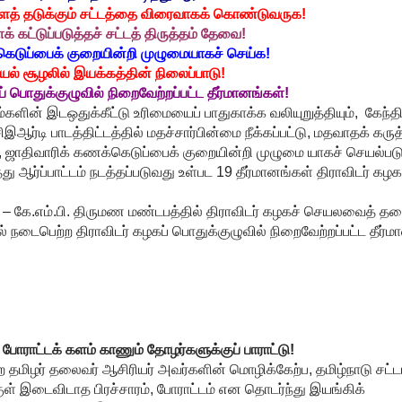
தடுக்கும் சட்டத்தை விரைவாகக் கொண்டுவருக!
் கட்டுப்படுத்தச்
சட்டத் திருத்தம் தேவை!
கெடுப்பைக் குறையின்றி முழுமையாகச் செய்க!
யல் சூழலில் இயக்கத்தின் நிலைப்பாடு!
் பொதுக்குழுவில் நிறைவேற்றப்பட்ட தீர்மானங்கள்!
ிம்களின் இடஒதுக்கீட்டு உரிமையைப் பாதுகாக்க வலியுறுத்தியும், கேந்த
சிஇஆர்டி பாடத்திட்டத்தில் மதச்சார்பின்மை நீக்கப்பட்டு, மதவாதக் கருத
், ஜாதிவாரிக் கணக்கெடுப்பைக் குறையின்றி முழுமை யாகச் செயல்படு
து ஆர்ப்பாட்டம் நடத்தப்படுவது உள்பட 19 தீர்மானங்கள் திராவிடர் கழக
 – கே.எம்.பி. திருமண மண்டபத்தில் திராவிடர் கழகச் செயலவைத் தல
நடைபெற்ற திராவிடர் கழகப் பொதுக்குழுவில் நிறைவேற்றப்பட்ட தீர்ம
, போராட்டக் களம் காணும் தோழர்களுக்குப் பாராட்டு!
தமிழர் தலைவர் ஆசிரியர் அவர்களின் மொழிக்கேற்ப, தமிழ்நாடு சட்ட
ுள் இடைவிடாத பிரச்சாரம், போராட்டம் என தொடர்ந்து இயங்கிக்