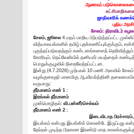
ஆணவப் படுகொலைகளைத் 
கட்சிமாறிகளைக
ஜாதிவாரிக் கணக்
புதிய அரசி
சேலம்: திராவிடர் கழகப
சேலம்
,
ஜூலை
4 மதம் மாறிய பிற்படுத்தப்பட்ட முஸ்ல
வித்யாலயங்களில் தமிழ் புறக்கணிப்புக்குக்கும், என்
புகுத்தப்படுவதற்கும் கண்டனங்களைத் தெரிவித்தும
கோரியும், நெய்வேலியில் தனியார் மயத்தைக் கண்டித்
பொதுக்குழுவில் நிறைவேற்றப்பட்டன.
இன்று (4.7.2026) முற்பகல் 10 மணி அளவில் சேலம்
வழக்குரைஞர் மானமிகு ஆ.வீரமர்த்தினி தலைமையில் 
வருமாறு:
தீர்மானம்
எண்
1 :
இரங்கல் தீர்மானம்
முன்மொழிதல்:
வி
.
பன்னீர்செல்வம்
தீர்மானம்
எண்
2 :
இடைவிடாத பிரச்சாரம்
இயக்கம் என்பது இயங்கிக் கொண்டே இருப்பது என்ற 
தேர்தல் முடிந்த பிறகான இரண்டு மாத காலங்களுக்க