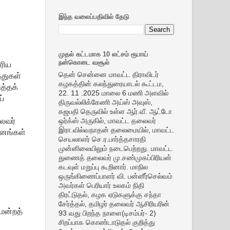
இந்த வலைப்பதிவில் தேடு
முதல் கட்டமாக 10 லட்சம் ரூபாய்
நன்கொடை வசூல்
ிரிய
தென் சென்னை மாவட்ட திராவிடர்
்துகள்
கழகத்தின் கலந்துரையாடல் கூட்டம,
த்தக்
22. 11 .2025 மாலை 6 மணி அளவில்
ப்
திருவல்லிக்கேணி அய்ஸ் அவுஸ்,
கஜபதி தெருவில் உள்ள ஆர்.வீ. ஆட்டோ
ைவர்
ஒர்க்ஸ் அருகில், மாவட்ட தலைவர்
இரா.வில்வநாதன் தலைமையில், மாவட்ட
ானங்கள்
செயலாளர் செ.ர.பார்த்தசாரதி
முன்னிலையிலும் நடைபெற்றது. மாவட்ட
துணைத் தலைவர் மு.சண்முகப்பிரியன்
கடவுள் மறுப்பு கூறினார். மாநில
ஒருங்கிணைப்பாளர் வி. பன்னீர்செல்வம்
அவர்கள் பெரியார் உலகம் நிதி
திரட்டுதல், கழக ஏடுகளுக்கு சந்தா
சேர்த்தல், தமிழர் தலைவர் ஆசிரியரின்
மன்றத்
93 வது பிறந்த நாளை(டிசம்பர்- 2)
சிறப்பாக கொண்டாடுதல் குறித்து