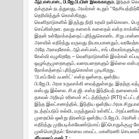
ஆர்
.
எஸ்
.
எஸ்
.,
பி
.
ஜே
.
பி
.
யின்
இலக்காகும்
.
இந்தக் கெ
தக்குதல் நடத்துவது, அவர்கள் கூறும் ‘‘தேசியத்திற
தெரிவித்துக் கொள்கிறது.
வெளிநாடுகளில் இருந்து நிதி உதவி நன்கொடை பெறு
செய்கின்றன. தவறு களைக் களைதல் என்ற சாக்கில் உ
இதன் உள்நோக்கத்தைப் புரிந்துகொண்ட சிறு பான்ம
அளவில் எதிர்த்து வருவது நியாயமானதும், வரவேற்கத
அதே அளவுகோல், ஆர்.எஸ்.எஸ்., சங் பரிவார்களுக்
கேள்வி எழுகிறதே – வெளிநாடுகளில் இவர்கள் எப்படி
ஒழுங்குமுறைகளும், வரையறைகளும் இல்லை என்பதிலி
நோக்கத்தைப் புரிந்துகொள்ள முடிகிறது.
‘பி.எம்.கேர் ஃபண்ட்’ என்ற ஒன்றை, ஒன்றிய
பி.ஜே.பி. அரசு உருவாக்கி வைத்துள்ளது. இதற்கு வ
என்பது இல்லை. சி.ஏ.ஜி. என்ற இந்தியத் தலைமைக் 
தகவல் அறியும் உரிமைச் சட்டத்திற்கும் (RTI) உட்பட்ட
இந்த இலட்சணத்தில், இந்திய ஒன்றிய அரசு சிறுபா
நடத்தப்படும் கல்வி, மருத்துவம் உள்ளிட்ட அறப்பணி
முறையில் ஒன்று திரண்டு ஒன்றிய பி.ஜே.பி. அரசி
எதிர்த்து முறியடிக்கவேண்டுமாய் இப்பொதுக்குழு கே
முன்மொழிதல்: கோவை மாவட்ட மகளிரணி செயலள
தீர்மானம்
எண்
7 :