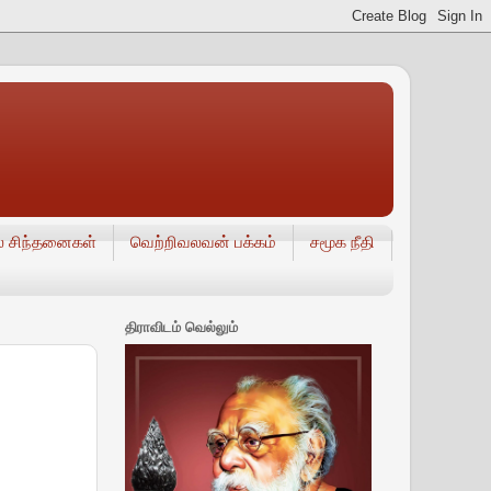
் சிந்தனைகள்
வெற்றிவலவன் பக்கம்
சமூக நீதி
திராவிடம் வெல்லும்