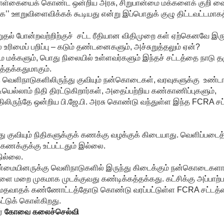
ாள்கையைக் கொண்ட ஒன்றிய அரசு, சிறுபான்மை மக்களைக் குறி வை
்கே’’ ஊறுவிளைவிக்கக் கூடியது என்று இப்பொதுக் குழு திட்டவட்டமாகத
தல் போன்றவற்றிற்குச் சட்ட ரீதியான விதிமுறை கள் ஏற்கெனவே இர
ரிமைப் பறிப்பு – கடும் தண்டனைகளும், அச்சுறுத்தலும் ஏன்?
ை மக்களும், பொது நிலையில் உள்ளவர்களும் இந்தச் சட்டத்தை நாடு 
்தக்கதுமாகும்.
கு வெளிநாடுகளிலிருந்து குவியும் நன்கொடைகள், வரவுகளுக்கு உண்ட
யெல்லாம் நிதி திரட்டுகிறார்கள், அதைப்பற்றிய கண்காணிப்புகளும்,
ருந்தே ஒன்றிய பி.ஜே.பி. அரசு கொண்டு வந்துள்ள இந்த FCRA சட்
ந்து குவியும் நிதிகளுக்குக் கணக்கு வழக்குக் கிடையாது. வெளிப்பட
கணக்குக்கு உட்பட்டதும் இல்லை.
தில்லை.
ன்மையினருக்கு வெளிநாடுகளில் இருந்து கிடைக்கும் நன்கொடைகளா
களை மறை முகமாக முடக்குவது கண்டிக்கத்தக்கது. கட்சிக்கு அப்பாற்ப
ன் மதவாதக் கண்ணோட்டத்தோடு கொண்டு வரப்பட்டுள்ள FCRA சட்டத
ட்டுக் கொள்கிறது.
ர்
கோவை
கலைச்செல்வி