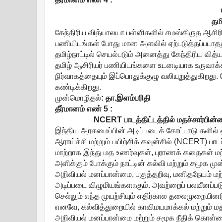
தமி
கேந்திரிய வித்யாலயா பள்ளிகளில் சமஸ்கிருத ஆசிரிய
பணியிடங்கள் போது மான அளவில் ஏற்படுத்தப்படாதது ம
தமிழ்நாட்டில் செயல்படும் அனைத்து கேந்திரிய வித்
தமிழ் ஆசிரியர் பணியிடங்களை உடனடியாக உருவாக்கி
நிர்வாகத்தையும் இப்பொதுக்குழு வலியுறுத்துகிறது
கண்டிக்கிறது.
முன்மொழிதல்
:
தா
.
இளம்பரிதி
தீர்மானம்
எண்
5 :
NCERT பாடத்திட்டத்தில் மதச்சார்பின்ம
இந்திய அரசமைப்பின் அடிப்படைக் கோட்பாடு களில் 
ஆராய்ச்சி மற்றும் பயிற்சிக் கவுன்சில் (NCERT) பாட
மாற்றாக இந்து மத உணர்வுகள், புராணக் கதைகள் மற்
அளிக்கும் போக்கும் நாட்டின் கல்வி மற்றும் சமூக ம
அறிவியல் மனப்பான்மை, பகுத்தறிவு, மனிதநேயம் மற
அடிப்படை விழுமியங்களாகும். அவற்றைப் பலவீனப்படுத
செல்லும் எந்த முயற்சியும் எதிர்கால தலைமுறையினரி
எனவே, கல்வித்துறையில் காவிமயமாக்கல் மற்றும் ம
அறிவியல் மனப்பான்மை மற்றும் சமூக நீதிக் கொள்