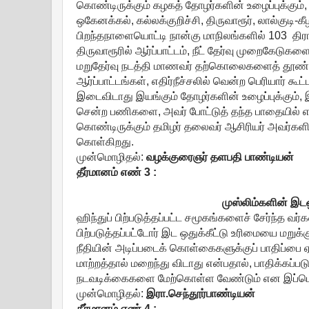
கொண்டிருக்கும் கழகத் தோழர்களின் உழைப்புக்கும்,
ஒகேனக்கல், கல்லக்குறிச்சி, திருவாரூர், லால்குடி-
பிறந்தநாளையொட்டி நான்கு மாநிலங்களில் 103 திராவ
திருவாரூரில் ஆர்ப்பாட்டம், நீட் தேர்வு முறைகேடுகள
மறுதேர்வு நடத்தி மாணவர் தற்கொலைகளைத் தூண்ட
ஆர்ப்பாட்டங்கள், எதிர்நீச்சலில் வென்ற பெரியார் கூ
இடைவிடாது இயங்கும் தோழர்களின் உழைப்புக்கும், 
சென்ற பணிகளை, அவர் போட்டுத் தந்த பாதையில் எவ்
கொண்டிருக்கும் தமிழர் தலைவர் ஆசிரியர் அவர்களின்
கொள்கிறது.
முன்மொழிதல்:
வழக்குரைஞர்
தளபதி
பாண்டியன்
தீர்மானம்
எண்
3 :
முஸ்லிம்களின் இடஒ
ஹிந்துப் பிற்படுத்தப்பட்ட சமூகங்களைச் சேர்ந்த வர்
பிற்படுத்தப்பட்டோர் இட ஒதுக்கீட்டு உரிமையை மறுக
நீதியின் அடிப்படைக் கொள்கைகளுக்குப் பாதிப்பை ஏற்
மாற்றத்தால் மறைந்து விடாது என்பதால், பாதிக்கப்பட
நடவடிக்கைகளை மேற்கொள்ள வேண்டும் என இப்பொது
முன்மொழிதல்:
இரா
.
செந்தூர்பாண்டியன்
தீர்மானம்
எண்
4 :