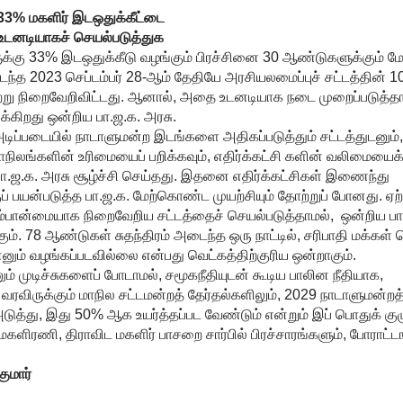
33% மகளிர் இடஒதுக்கீட்டை
உடனடியாகச் செயல்படுத்துக
ுக்கு 33% இடஒதுக்கீடு வழங்கும் பிரச்சினை 30 ஆண்டுகளுக்கும் ம
டந்த 2023 செப்டம்பர் 28-ஆம் தேதியே அரசியலமைப்புச் சட்டத்தின் 1
ெற்று நிறைவேறிவிட்டது. ஆனால், அதை உடனடியாக நடை முறைப்படுத்தா
்கிறது ஒன்றிய பா.ஜ.க. அரசு.
டிப்படையில் நாடாளுமன்ற இடங்களை அதிகப்படுத்தும் சட்டத்துடனும
ய மாநிலங்களின் உரிமையைப் பறிக்கவும், எதிர்க்கட்சி களின் வலிமையைக
ா.ஜ.க. அரசு சூழ்ச்சி செய்தது. இதனை எதிர்க்கட்சிகள் இணைந்து
ப் பயன்படுத்த பா.ஜ.க. மேற்கொண்ட முயற்சியும் தோற்றுப் போனது. 
ம்பான்மையாக நிறைவேறிய சட்டத்தைச் செயல்படுத்தாமல், ஒன்றிய பா
கும். 78 ஆண்டுகள் சுதந்திரம் அடைந்த ஒரு நாட்டில், சரிபாதி மக்க
ும் வழங்கப்படவில்லை என்பது வெட்கத்திற்குரிய ஒன்றாகும்.
ம் முடிச்சுகளைப் போடாமல், சமூகநீதியுடன் கூடிய பாலின நீதியாக,
விருக்கும் மாநில சட்டமன்றத் தேர்தல்களிலும், 2029 நாடாளுமன்றத
அடுத்து, இது 50% ஆக உயர்த்தப்பட வேண்டும் என்றும் இப் பொதுக் கு
மகளிரணி, திராவிட மகளிர் பாசறை சார்பில் பிரச்சாரங்களும், போராட்ட
ுமார்