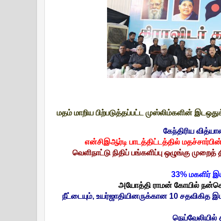
மதம் மாறிய பிற்படுத்தப்பட்ட முஸ்லிம்களின் இடஒதுக
கேந்திரிய வித்யா
என்சிஇஆர்டி பாடத்திட்டத்தில் மதச்சார்பின
வெளிநாட்டு நிதிப் பங்களிப்பு ஒழுங்கு முறைத்
33% மகளிர் இட
அயோத்தி ராமன் கோயில் நன்கொ
நீட்டையும், உயர்ஜாதியினருக்கான 10 சதவிகித இட
நெய்வேலியில் 