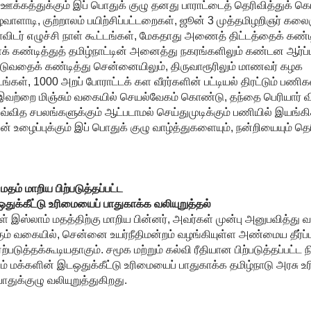
 ஊக்கத்துக்கும் இப் பொதுக் குழு தனது பாராட்டைத் தெரிவித்துக் க
கீழவாளாடி, குற்றாலம் பயிற்சிப்பட்டறைகள், ஜூன் 3 முத்தமிழறிஞர் கலை
ிடர் எழுச்சி நாள் கூட்டங்கள், மேகதாது அணைத் திட்டத்தைக் கண்டி
ைக் கண்டித்துத் தமிழ்நாட்டின் அனைத்து நகரங்களிலும் கண்டன ஆர்ப்பாட
ுவதைக் கண்டித்து சென்னையிலும், திருவாரூரிலும் மாணவர் கழக
ட்டங்கள், 1000 அறப் போராட்டக் கள வீரர்களின் பட்டியல் திரட்டும் பணி
இவற்றை மிஞ்சும் வகையில் செயல்வேகம் கொண்டு, தந்தை பெரியார் விட
வித சபலங்களுக்கும் ஆட்படாமல் செய்துமுடிக்கும் பணியில் இயங்கி
 உழைப்புக்கும் இப் பொதுக் குழு வாழ்த்துகளையும், நன்றியையும் தெர
மதம் மாறிய பிற்படுத்தப்பட்ட
துக்கீட்டு உரிமையைப் பாதுகாக்க வலியுறுத்தல்
கள் இஸ்லாம் மதத்திற்கு மாறிய பின்னர், அவர்கள் முன்பு அனுபவித்து வ
்கும் வகையில், சென்னை உயர்நீதிமன்றம் வழங்கியுள்ள அண்மைய தீர்ப்ப
படுத்தக்கூடியதாகும். சமூக மற்றும் கல்வி ரீதியான பிற்படுத்தப்பட்ட
ும் மக்களின் இடஒதுக்கீட்டு உரிமையைப் பாதுகாக்க தமிழ்நாடு அரசு உர
க்குழு வலியுறுத்துகிறது.