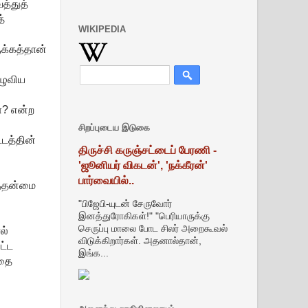
த்துத்
்
WIKIPEDIA
ுக்கத்தான்
தழுவிய
ா? என்ற
சிறப்புடைய இடுகை
டத்தின்
திருச்சி கருஞ்சட்டைப் பேரணி -
'ஜூனியர் விகடன்', 'நக்கீரன்'
பார்வையில்..
ைத்தன்மை
"பிஜேபி-யுடன் சேருவோர்
இனத்துரோகிகள்!" "பெரியாருக்கு
செருப்பு மாலை போட சிலர் அறைகூவல்
ல்
விடுக்கிறார்கள். அதனால்தான்,
ட்ட
இங்க...
்தை