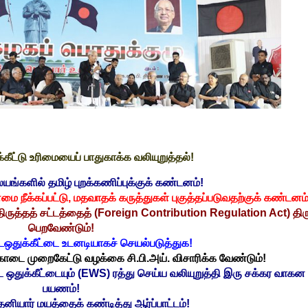
்கீட்டு உரிமையைப் பாதுகாக்க வலியுறுத்தல்!
லயங்களில் தமிழ் புறக்கணிப்புக்குக் கண்டனம்!
்மை நீக்கப்பட்டு, மதவாதக் கருத்துகள் புகுத்தப்படுவதற்குக் கண்டனம்
 திருத்தத் சட்டத்தைத் (Foreign Contribution Regulation Act) திரு
பெறவேண்டும்!
ஒதுக்கீட்டை உடனடியாகச் செயல்படுத்துக!
டை முறைகேட்டு வழக்கை சி.பி.அய். விசாரிக்க வேண்டும்!
 ஒதுக்கீட்டையும் (EWS) ரத்து செய்ய வலியுறுத்தி இரு சக்கர வாகன 
பயணம்!
தனியார் மயத்தைக் கண்டித்து ஆர்ப்பாட்டம்!