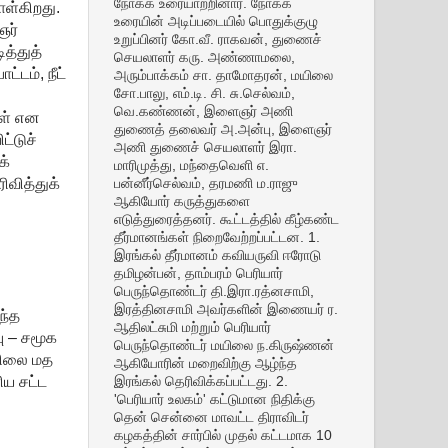
நோக்க உரையாற்றினார். நோக்க
ொள்கிறது.
உரையின் அடிப்படையில் பொதுக்குழு
ஞர்
உறுப்பினர் கோ.வீ. ராகவன், துணைச்
த்துத்
செயலாளர் கரு. அண்ணாமலை,
்டம், நீட்
அரும்பாக்கம் சா. தாமோதரன், மயிலை
சோ.பாலு, எம்.டி. சி. சு.செல்வம்,
வெ.கண்ணன், இளைஞர் அணி
கள் என
துணைத் தலைவர் அ.அன்பு, இளைஞர்
்டுச்
அணி துணைச் செயலாளர் இரா.
க்
மாரிமுத்து, மந்தைவெளி எ.
ிவித்துக்
பன்னீர்செல்வம், தரமணி ம.ராஜு
ஆகியோர் கருத்துகளை
எடுத்துரைத்தனர். கூட்டத்தில் கீழ்கண்ட
தீர்மானங்கள் நிறைவேற்றப்பட்டன. 1.
இரங்கல் தீர்மானம் கவியருவி ஈரோடு
தமிழன்பன், தாம்பரம் பெரியார்
பெருந்தொண்டர் தி.இரா.ரத்னசாமி,
இரத்தினசாமி அவர்களின் இணையர் ர.
ந்த
ஆதிலட்சுமி மற்றும் பெரியார்
ு – சமூக
பெருந்தொண்டர் மயிலை ந.கிருஷ்ணன்
 நிலை மத
ஆகியோரின் மறைவிற்கு ஆழ்ந்த
ிய சட்ட
இரங்கல் தெரிவிக்கப்பட்டது. 2.
'பெரியார் உலகம்' கட்டுமான நிதிக்கு
தென் சென்னை மாவட்ட திராவிடர்
கழகத்தின் சார்பில் முதல் கட்டமாக 10