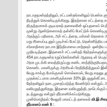
நாடாளுமன்றத்திலும், சட்டமன்றங்களிலும் பெண்க ள
நீடித்துக் கொண்டிருக்கிறது. இதற்கான சட்டத்தை க
திருத்தமாகக் குடியரசுத் தலைவரின் ஒப்புதலைப் ப
மூன்று ஆண்டுகளாகத் தள்ளிப் போட்டுக் கொண்டிருக
அதற்குப் பதிலாக, அச் சட்டத்தை, மக்கள் தொகை அ
மறு சீரமைப்புடனும் முடிச்சுப் போட்டு, தென்னிந்தி
சர்வாதிகார நாடாக இந்தியாவை மாற்றவும் ஒன்றிய ப
முறியடித்தன. இதனைச் சட்டமன்றத் தேர்தல்களுக்கு
454 நாடாளுமன்ற உறுப்பினர்களின் ஆதரவுடன் பெரு
அரசு முடக்கி வைத்திருப்பது கண்ட னத்திற்குரியதா
கொண்ட மகளிருக்கு அரசியல் பிரதிநிதித்துவம் இன்ன
வேறு சாக்கு போக்குகள் சொல்லாமல், வேறு எதனுடனு
முதல்கட்டமாக மகளிருக்கான 33% இடஒதுக்கீட்டை வர
தேர்தலிலும் நடைமுறைப்படுத்த வேண்டும் என்றும், 
வலியுறுத்துகிறது. இதனை வலியுறுத்தி, நாடெங்கும் 
நடத்துவது என்றும் தீர்மானிக்கப்படுகிறது.
முன்மொழிதல்: வேலூர் மாவட்டத் தலைவர்
வி
.
இ
.
சிவக
தீர்மானம்
எண்
8 :