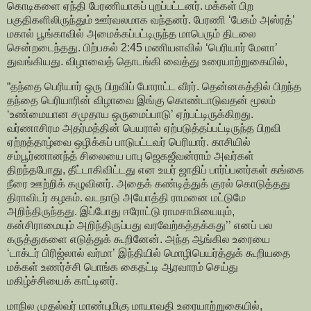
கொடிகளை ஏந்தி பேரணியாகப் புறப்பட்டனர். மக்கள் பிற
பகுதிகளிலிருந்தும் ஊர்வலமாக வந்தனர். பேரணி ‘பேகம் அஸ்ரத்’
மகால் பூங்காவில் அமைக்கப்பட்டிருந்த மாபெரும் திடலை
சென்றடைந்தது. பிற்பகல் 2:45 மணியளவில் ‘பெரியார் மேளா’
துவங்கியது. விழாவைத் தொடங்கி வைத்து உரையாற்றுகையில்,
“தந்தை பெரியார் ஒரு பிறவிப் போராட்ட வீரர். தென்னகத்தில் பிறந்த
தந்தை பெரியாரின் விழாவை இங்கு கொண்டாடுவதன் மூலம்
‘உண்மையான சமுதாய ஒருமைப்பாடு’ ஏற்பட்டிருக்கிறது.
வர்ணாசிரம அதர்மத்தின் பெயரால் ஏற்படுத்தப்பட்டிருந்த பிறவி
ஏற்றத்தாழ்வை ஒழிக்கப் பாடுபட்டவர் பெரியார். காசியில்
சம்பூர்ணானந்த் சிலையை பாபு ஜெகஜீவன்ராம் அவர்கள்
திறந்தபோது, தீட்டாகிவிட்டது என உயர் ஜாதிப் பார்ப்பனர்கள் கங்கை
நீரை ஊற்றிக் கழுவினர். அதைக் கண்டித்துக் குரல் கொடுத்தது
திராவிடர் கழகம். வடநாடு அயோத்தி ராமனை மட்டுமே
அறிந்திருந்தது. இப்போது ஈரோட்டு ராமசாமியையும்,
கன்சிராமையும் அறிந்திருப்பது வரவேற்கத்தக்கது’’ எனப் பல
கருத்துகளை எடுத்துக் கூறினேன். அந்த ஆங்கில உரையை
‘டாக்டர் பிரிஜ்லால் வர்மா’ இந்தியில் மொழிபெயர்த்துக் கூறியதை
மக்கள் உணர்ச்சி பொங்க கைதட்டி ஆரவாரம் செய்து
மகிழ்ச்சியைக் காட்டினர்.
மாநில முதல்வர் மாண்புமிகு மாயாவதி உரையாற்றுகையில்,