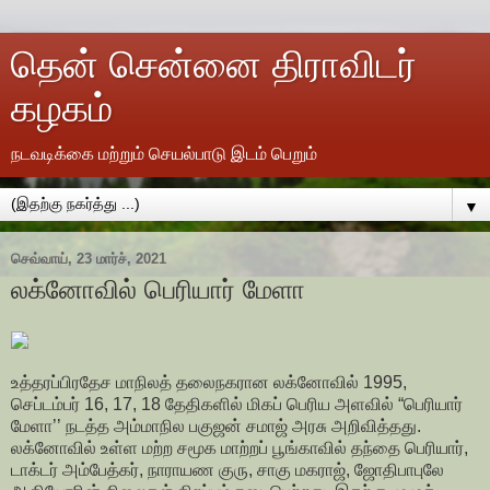
தென் சென்னை திராவிடர்
கழகம்
நடவடிக்கை மற்றும் செயல்பாடு இடம் பெறும்
▼
செவ்வாய், 23 மார்ச், 2021
லக்னோவில் பெரியார் மேளா
உத்தரப்பிரதேச மாநிலத் தலைநகரான லக்னோவில் 1995,
செப்டம்பர் 16, 17, 18 தேதிகளில் மிகப் பெரிய அளவில் “பெரியார்
மேளா’’ நடத்த அம்மாநில பகுஜன் சமாஜ் அரசு அறிவித்தது.
லக்னோவில் உள்ள மற்ற சமூக மாற்றப் பூங்காவில் தந்தை பெரியார்,
டாக்டர் அம்பேத்கர், நாராயண குரு, சாகு மகராஜ், ஜோதிபாபுலே