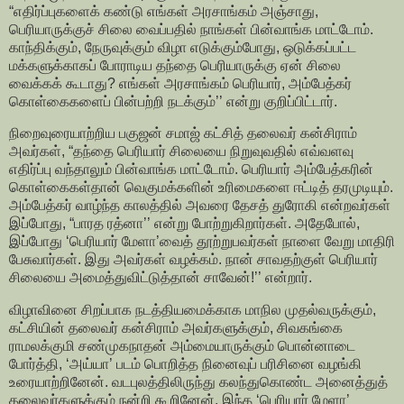
“எதிர்ப்புகளைக் கண்டு எங்கள் அரசாங்கம் அஞ்சாது,
பெரியாருக்குச் சிலை வைப்பதில் நாங்கள் பின்வாங்க மாட்டோம்.
காந்திக்கும், நேருவுக்கும் விழா எடுக்கும்போது, ஒடுக்கப்பட்ட
மக்களுக்காகப் போராடிய தந்தை பெரியாருக்கு ஏன் சிலை
வைக்கக் கூடாது? எங்கள் அரசாங்கம் பெரியார், அம்பேத்கர்
கொள்கைகளைப் பின்பற்றி நடக்கும்’’ என்று குறிப்பிட்டார்.
நிறைவுரையாற்றிய பகுஜன் சமாஜ் கட்சித் தலைவர் கன்சிராம்
அவர்கள், “தந்தை பெரியார் சிலையை நிறுவுவதில் எவ்வளவு
எதிர்ப்பு வந்தாலும் பின்வாங்க மாட்டோம். பெரியார் அம்பேத்கரின்
கொள்கைகள்தான் வெகுமக்களின் உரிமைகளை ஈட்டித் தரமுடியும்.
அம்பேத்கர் வாழ்ந்த காலத்தில் அவரை தேசத் துரோகி என்றவர்கள்
இப்போது, “பாரத ரத்னா’’ என்று போற்றுகிறார்கள். அதேபோல்,
இப்போது ‘பெரியார் மேளா’வைத் தூற்றுபவர்கள் நாளை வேறு மாதிரி
பேசுவார்கள். இது அவர்கள் வழக்கம். நான் சாவதற்குள் பெரியார்
சிலையை அமைத்துவிட்டுத்தான் சாவேன்!’’ என்றார்.
விழாவினை சிறப்பாக நடத்தியமைக்காக மாநில முதல்வருக்கும்,
கட்சியின் தலைவர் கன்சிராம் அவர்களுக்கும், சிவகங்கை
ராமலக்குமி சண்முகநாதன் அம்மையாருக்கும் பொன்னாடை
போர்த்தி, ‘அய்யா’ படம் பொறித்த நினைவுப் பரிசினை வழங்கி
உரையாற்றினேன். வடபுலத்திலிருந்து கலந்துகொண்ட அனைத்துத்
தலைவர்களுக்கும் நன்றி கூறினேன். இந்த ‘பெரியார் மேளா’