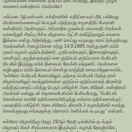
ஆகியோரின் சிலைகள் திறப்பும் நடைபெற்றது. இதற்கு முழுக்
காரணம் கன்ஷிராம் அவர்களே!
பார்ப்பன ஆர்.எஸ்.எஸ். சக்திகளின் எதிர்ப்பையும் மீறி, பல்வேறு
விமர்சனங்களையும் பொருள் படுத்தாது சமூகநீதிப் போராளி
கன்ஷிராம் அவர்களும், அம்மாநில முதல்வர் மாயாவதி அவர்கள்
வரலாற்றுச் சிறப்பு மிக்க விழாவை ஆட்சி கவிழ்ந்தாலும் கவலை
இல்லை என்று அறிவித்து, பணி செய்து வருவது பாராட்டுக்குரியது.
அவர்களின் அழைப்பினை ஏற்று 14.9.1995 அன்று தனி ரயில்
மூலம் கழகக் குடும்பத்தினர், முதியவர்களும், இளைஞர்களும்,
மகளிரும், குழந்தைகளும் என குடும்பம் குடும்பமாக பெரியார்
திடலில் இருந்து ரயில் நிலையம் நோக்கி வந்தனர். அவர்களை
வழியனுப்ப ரயில் நிலையம் சென்று வாழ்த்தி உரையாற்றுகையில்,
“லக்னோ பெரியார் மேளாவிலும், தந்தை பெரியார் பிறந்த நாள்
விழாக்களிலும் கலந்துகொள்ள குடும்பம் குடும்பமாகத் திரண்டு
வந்திருப்பதைப் பார்த்து பெரும் மகிழ்ச்சி அடைகிறேன். கன்ஷிராம்
அவர்கள் என்னுடன் தொலைபேசியில் பேசியபோது, “பெரியார்
கொள்கை காவிரி நதிக்கரையிலிருந்து கங்கை நதிக்கரைக்குப்
பரவுவதில் மகிழ்ச்சி அடைகிறோம். திராவிடர் கழகத்தினர் கலந்து
கொள்ளுவது எங்களுக்கு உற்சாகம் அளிக்கக் கூடியது’’ என்றார்.
லக்னோ விழாவிற்கு பிறகு 19ஆம் தேதி டில்லியில் நடக்கும்
விழாவும் மிகச் சிறப்பானதாக இருக்கும். கழகத் தோழர்களே,