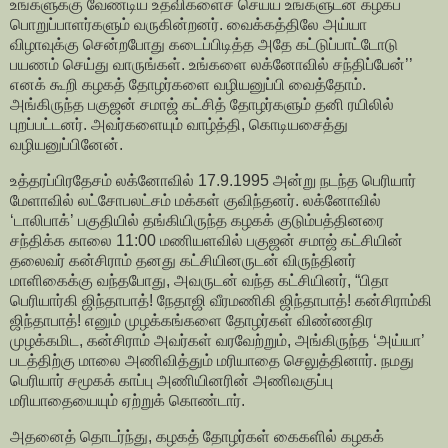
உங்களுக்கு வேண்டிய உதவிகளைச் செய்ய உங்களுடன் கழகப்
பொறுப்பாளர்களும் வருகின்றனர். வைக்கத்திலே அய்யா
விழாவுக்கு சென்றபோது கடைப்பிடித்த அதே கட்டுப்பாட்டோடு
பயணம் செய்து வாருங்கள். உங்களை லக்னோவில் சந்திப்பேன்’’
எனக் கூறி கழகத் தோழர்களை வழியனுப்பி வைத்தோம்.
அங்கிருந்த பகுஜன் சமாஜ் கட்சித் தோழர்களும் தனி ரயிலில்
புறப்பட்டனர். அவர்களையும் வாழ்த்தி, கொடியசைத்து
வழியனுப்பினேன்.
உத்தரப்பிரதேசம் லக்னோவில் 17.9.1995 அன்று நடந்த பெரியார்
மேளாவில் லட்சோபலட்சம் மக்கள் குவிந்தனர். லக்னோவில்
‘டாலிபாக்’ பகுதியில் தங்கியிருந்த கழகக் குடும்பத்தினரை
சந்திக்க காலை 11:00 மணியளவில் பகுஜன் சமாஜ் கட்சியின்
தலைவர் கன்சிராம் தனது கட்சியினருடன் விருந்தினர்
மாளிகைக்கு வந்தபோது, அவருடன் வந்த கட்சியினர், “பிதா
பெரியார்கி ஜிந்தாபாத்! நேதாஜி வீரமணிகி ஜிந்தாபாத்! கன்சிராம்கி
ஜிந்தாபாத்! எனும் முழக்கங்களை தோழர்கள் விண்ணதிர
முழக்கமிட, கன்சிராம் அவர்கள் வரவேற்றும், அங்கிருந்த ‘அய்யா’
படத்திற்கு மாலை அணிவித்தும் மரியாதை செலுத்தினார். நமது
பெரியார் சமூகக் காப்பு அணியினரின் அணிவகுப்பு
மரியாதையையும் ஏற்றுக் கொண்டார்.
அதனைத் தொடர்ந்து, கழகத் தோழர்கள் கைகளில் கழகக்