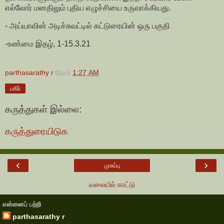
எல்லோர் மனதிலும் புதிய எழுச்சியை உருவாக்கியது.
- அய்யாவின் அடிச்சுவட்டில் கட்டுரையின் ஒரு பகுதி
-உண்மை இதழ், 1-15.3.21
parthasarathy r
நேரம்
1:27 AM
பகிர்
கருத்துகள் இல்லை:
கருத்துரையிடுக
‹
›
முகப்பு
வலையில் காட்டு
என்னைப் பற்றி
parthasarathy r