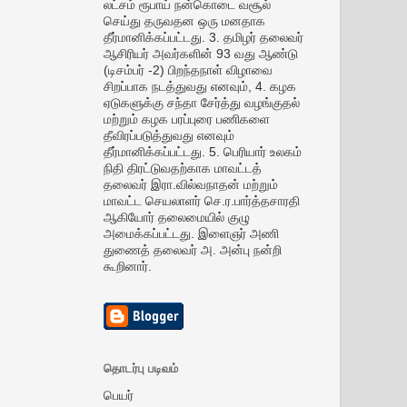
லட்சம் ரூபாய் நன்கொடை வசூல்
செய்து தருவதன ஒரு மனதாக
தீர்மானிக்கப்பட்டது. 3. தமிழர் தலைவர்
ஆசிரியர் அவர்களின் 93 வது ஆண்டு
(டிசம்பர் -2) பிறந்தநாள் விழாவை
சிறப்பாக நடத்துவது எனவும், 4. கழக
ஏடுகளுக்கு சந்தா சேர்த்து வழங்குதல்
மற்றும் கழக பரப்புரை பணிகளை
தீவிரப்படுத்துவது எனவும்
தீர்மானிக்கப்பட்டது. 5. பெரியார் உலகம்
நிதி திரட்டுவதற்காக மாவட்டத்
தலைவர் இரா.வில்வநாதன் மற்றும்
மாவட்ட செயலாளர் செ.ர.பார்த்தசாரதி
ஆகியோர் தலைமையில் குழு
அமைக்கப்பட்டது. இளைஞர் அணி
துணைத் தலைவர் அ. அன்பு நன்றி
கூறினார்.
தொடர்பு படிவம்
பெயர்