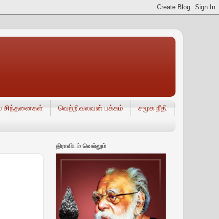
் சிந்தனைகள்
வெற்றிவலவன் பக்கம்
சமூக நீதி
திராவிடம் வெல்லும்