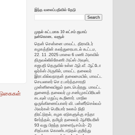
இந்த வலைப்பதிவில் தேடு
முதல் கட்டமாக 10 லட்சம் ரூபாய்
நன்கொடை வசூல்
தென் சென்னை மாவட்ட திராவிடர்
கழகத்தின் கலந்துரையாடல் கூட்டம,
22. 11 .2025 மாலை 6 மணி அளவில்
திருவல்லிக்கேணி அய்ஸ் அவுஸ்,
கஜபதி தெருவில் உள்ள ஆர்.வீ. ஆட்டோ
ஒர்க்ஸ் அருகில், மாவட்ட தலைவர்
இரா.வில்வநாதன் தலைமையில், மாவட்ட
செயலாளர் செ.ர.பார்த்தசாரதி
முன்னிலையிலும் நடைபெற்றது. மாவட்ட
டுகைகள்
துணைத் தலைவர் மு.சண்முகப்பிரியன்
கடவுள் மறுப்பு கூறினார். மாநில
ஒருங்கிணைப்பாளர் வி. பன்னீர்செல்வம்
அவர்கள் பெரியார் உலகம் நிதி
திரட்டுதல், கழக ஏடுகளுக்கு சந்தா
சேர்த்தல், தமிழர் தலைவர் ஆசிரியரின்
93 வது பிறந்த நாளை(டிசம்பர்- 2)
சிறப்பாக கொண்டாடுதல் குறித்து