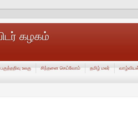
டர் கழகம்
பகுத்தறிவு உலகு
சிந்தனை செய்வோம்
தமிழ் மலர்
வாழ்வியல