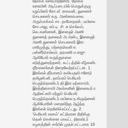
நோக்க உரையாற்றினார். நோக்க
உரையின் அடிப்படையில் பொதுக்குழு
உறுப்பினர் கோ.வீ. ராகவன், துணைச்
செயலாளர் கரு. அண்ணாமலை,
அரும்பாக்கம் சா. தாமோதரன், மயிலை
சோ.பாலு, எம்.டி. சி. சு.செல்வம்,
வெ.கண்ணன், இளைஞர் அணி
துணைத் தலைவர் அ.அன்பு, இளைஞர்
அணி துணைச் செயலாளர் இரா.
மாரிமுத்து, மந்தைவெளி எ.
பன்னீர்செல்வம், தரமணி ம.ராஜு
ஆகியோர் கருத்துகளை
எடுத்துரைத்தனர். கூட்டத்தில் கீழ்கண்ட
தீர்மானங்கள் நிறைவேற்றப்பட்டன. 1.
இரங்கல் தீர்மானம் கவியருவி ஈரோடு
தமிழன்பன், தாம்பரம் பெரியார்
பெருந்தொண்டர் தி.இரா.ரத்னசாமி,
இரத்தினசாமி அவர்களின் இணையர் ர.
ஆதிலட்சுமி மற்றும் பெரியார்
பெருந்தொண்டர் மயிலை ந.கிருஷ்ணன்
ஆகியோரின் மறைவிற்கு ஆழ்ந்த
இரங்கல் தெரிவிக்கப்பட்டது. 2.
'பெரியார் உலகம்' கட்டுமான நிதிக்கு
தென் சென்னை மாவட்ட திராவிடர்
கழகத்தின் சார்பில் முதல் கட்டமாக 10