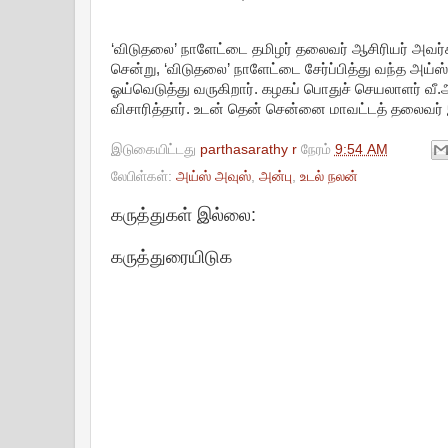
‘விடுதலை’ நாளேட்டை தமிழர் தலைவர் ஆசிரியர் அவர்க
சென்று, ‘விடுதலை’ நாளேட்டை சேர்ப்பித்து வந்த அய்ஸ்
ஓய்வெடுத்து வருகிறார். கழகப் பொதுச் செயலாளர் வீ.அ
விசாரித்தார். உடன் தென் சென்னை மாவட்டத் தலைவர் இ
இடுகையிட்டது
parthasarathy r
நேரம்
9:54 AM
லேபிள்கள்:
அய்ஸ் அவுஸ்
,
அன்பு
,
உடல் நலன்
கருத்துகள் இல்லை:
கருத்துரையிடுக