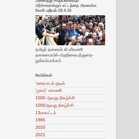
அனைத்து சாதியினரையும்
அர்ச்சகராக்கும் சட்டத்தை அமலாக்க
கோரி மறியல்-18.4.16
தமிழர் தலைவர் கி.வீரமணி
தலைமையில்-அறநிலையத்துறை-
நுங்கம்பாக்கம்
லேபிள்கள்
‘உரையாடல் குடில்
'முகம்' மாமணி
1000 ஆவது நிகழ்ச்சி
1000ஆவது நிகழ்ச்சி
13மாவட்டம்
1985
2020
2021