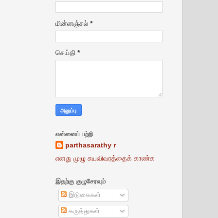
மின்னஞ்சல்
*
செய்தி
*
என்னைப் பற்றி
parthasarathy r
எனது முழு சுயவிவரத்தைக் காண்க
இதற்கு குழுசேரவும்
இடுகைகள்
கருத்துகள்