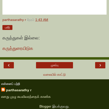
parthasarathy r
நேரம்
1:43 AM
பகிர்
கருத்துகள் இல்லை:
கருத்துரையிடுக
‹
›
முகப்பு
வலையில் காட்டு
என்னைப் பற்றி
parthasarathy r
எனது முழு சுயவிவரத்தைக் காண்க
Blogger
இயக்குவது.