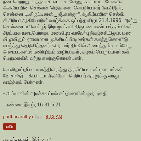
நடைபெற்றது. வந்தவாசி எம்.எஸ்.வேணு கோபால் _ வே.சுசீலா
ஆகியோரின் செல்வன் ‘விடுதலை’ செய்தியாளர் வே.சிறீதர்,
சென்னை டி.கிருட்டினன் _ ஜி.கஸ்தூரி ஆகியோரின் செல்வி
கி.பிரியா ஆகியோரின் வாழ்க்கை ஒப்பந்த விழா 21.4.1996 அன்று
சென்னை மயிலாப்பூர் இராஜலட்சுமி திருமண மண்டபத்தில் மிகச்
சிறப்பாக நடைபெற்றது. மணவிழா வரவேற்பு நிகழ்ச்சியிலும், மண
விழாவிலும் ஏராளமான முக்கியப் பிரமுகர்கள் கலந்துகொண்டு
வாழ்த்து தெரிவித்தனர். பெரியார் திடலில் அமைந்துள்ள பல்வேறு
அமைப்புகளில் பணிபுரியும் ஊழியர்கள், கழகப் பொறுப்பாளர்கள்
பெருமளவில் வந்து கலந்துகொண்டனர்.
வெளிநாட்டுப் பயணத்திலிருந்து திரும்பியவுடன் மணமக்கள்
வே.சிறீதர் _ கி.பிரியா ஆகியோர் பெரியார் திடலுக்கு வந்து
வாழ்த்துப் பெற்றனர்.
- அய்யாவின் அடிச்சுவட்டில் கட்டுரையின் ஒரு பகுதி
- உண்மை இதழ், 16-31.5.21
parthasarathy r
நேரம்
9:13 AM
பகிர்
கருத்துகள் இல்லை: