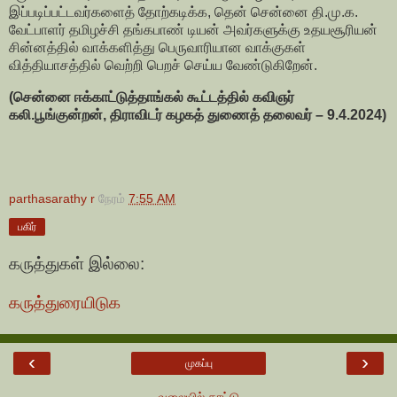
இப்படிப்பட்டவர்களைத் தோற்கடிக்க, தென் சென்னை தி.மு.க.
வேட்பாளர் தமிழச்சி தங்கபாண் டியன் அவர்களுக்கு உதயசூரியன்
சின்னத்தில் வாக்களித்து பெருவாரியான வாக்குகள்
வித்தியாசத்தில் வெற்றி பெறச் செய்ய வேண்டுகிறேன்.
(சென்னை ஈக்காட்டுத்தாங்கல் கூட்டத்தில் கவிஞர்
கலி.பூங்குன்றன், திராவிடர் கழகத் துணைத் தலைவர் – 9.4.2024)
parthasarathy r
நேரம்
7:55 AM
பகிர்
கருத்துகள் இல்லை:
கருத்துரையிடுக
‹
›
முகப்பு