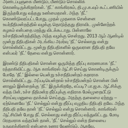
அண்டப்புளுகை மீண்டும், மீண்டும் சொல்லிக்
கொண்டிருக்கிறார்கள். ‘நீட்’ காங்கிரசும், தி.மு.க.வும் கூட்டணியில்
இருந்தபோது வந்தது உண்மைதான். அந்த ’நீட்’
கொண்டுவரப்பட்டபோது, முதல் முதலாக சென்னை
உயர்நீதிமன்றத்தில் வழக்கு தொடுத்தது திராவிட முன்னேற்றக்
கழகம் என்பதை மறந்து விடக்கூடாது. பின்னாலே
உச்சநீதிமன்றத்திற்கு அந்த வழக்கு சென்றது. 2013 ஆம் ஆண்டில்
மூன்று நீதிபதிகள் அடங்கிய அமர்வு ‘நீட்’ செல்லாது என்று
சொல்லிவிட்டது. மூன்று நீதிபதிகளில் ஒருவரான நீதிபதி தவே
என்பவர் ’நீட்’ தேவை என்று சொன்னார்.
இரண்டு நீதிபதிகள் சொன்ன ஒருமித்த தீர்ப்பு காரணமாக ’நீட்’
ரத்தாகிவிட்டது. ஆக காங்கிரஸ் ஆட்சி செய்து கொண்டிருக்கும்
போதே ‘நீட்’ இல்லை யென்று உச்சநீதிமன்றம் கறாராக
சொல்லிவிட்டது. அப்படியென்றால் உச்சநீதிமன்றம் சொன்ன பின்
னாலும் இன்றைக்கு ’நீட்’ இருக்கிறதே, எப்படி? பா.ஜ.க. ஆட்சிக்கு
வந்த பின், உச்ச நீதிமன்ற தீர்ப்புக்கு எதிராக மேல்முறையீட்டு
சீராய்வு மனுவை தாக்கல் செய்தது. அதற்கு தலைமை ஏற்றது –
ஏற்கெனவே ‘நீட்’ செல்லும் என்று தீர்ப்பு எழுதிய நீதிபதி தவே. அந்த
நீதிபதி தவே தான் ‘நீட்’ செல்லும் என்று சொன்னார். காங்கிரஸ்
ஆட்சியின் போது நீட் செல்லாது என்று தீர்ப்பு வந்துவிட்டது. மோடி
பிரதமராக வந்தபின் தான், ’நீட்’ செல்லும் என்ற நிலையை
உருவாக்கினார் என்பதை உணர வேண்டும். ஆகவே,