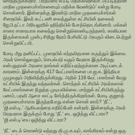
சேர்ந்திருக்கிறார். ‘பிரதமரை எப்படி மதிக்கிறோமோ அப்படித்தான்
மாநில முதலமைச்சர்களையும் மதிக்க வேண்டும்’ என்று மோடி
சொன்னார். இன்றைக்கு இரண்டு மாநில முதலமைச்சர்கள்
சிறையில். இவர் கூட்டணி வைத்துள்ள கட்சியின் தலைவர்
ஜே.பி.நட்டா அரியலூரில் ஹிந்தியில் பேசத்தொடங்கினார். மக்கள்
சாரை சாரையாக கலைந்து சென்றுகொண்டிருந்தனர். காலியான
இருக்கைகள் முன்பு சிறிது நேரம் பேசிவிட்டு அவரும் விடைபெற்றுச்
சென்றுவிட்டார்.
மோடி மீது தனிப்பட்ட முறையில் எந்தவிதமான கருத்தும் இல்லை.
அவர் சொல்லுவதும், செயல்படு வதும் வேறாக இருக்கிறது
என்பதுதான் அவரை நாங்கள் எதிர்ப்பதற்குக்கான அடிப்படைக்
காரணம். இன்றைக்கு 417 வேட்பாளர்களை பா.ஜ.க. இந்தியா
முழுவதும் அறிவித்திருக்கிறது. அதில் 116 வேட் பாளர்கள் வேறு
கட்சியில் இருந்து வந்தவர்கள். சொந்தக் கட்சியில் அவர்களால்
வேட்பாளர்களை நிறுத்த முடியவில்லை. மாற்றுக் கட்சியிலிருந்து
பணம், பதவி ஆசை காட்டி சேர்த்திருக்கிறார்கள். மோடி குஜராத்
முதலமைச்சராக இருந்தபோது என்ன சொன் னார்? ’நீட்’,
‘ஜி.எஸ்.டி.’ ஆகியவற்றை எதிர்ப்பேன் என்றார். இன்றைக்கு அவர்
பிரதமராக இருக்கும் போது ‘நீட்’ டை ஒழித்து விட்டாரா?
‘ஜி.எஸ்.டி’யை ஒழித்து விட்டாரா?
‘நீட்’ டைக் கொண்டு வந்தது தி.மு.க.வும், காங்கிரசும் என்று ஒரு