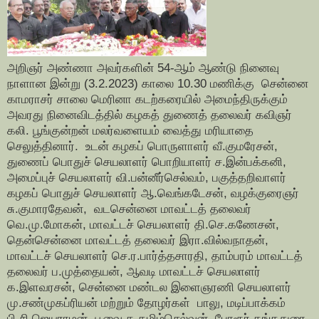
அறிஞர் அண்ணா அவர்களின் 54-ஆம் ஆண்டு நினைவு
நாளான இன்று (3.2.2023) காலை 10.30 மணிக்கு சென்னை
காமராசர் சாலை மெரினா கடற்கரையில் அமைந்திருக்கும்
அவரது நினைவிடத்தில் கழகத் துணைத் தலைவர் கவிஞர்
கலி. பூங்குன்றன் மலர்வளையம் வைத்து மரியாதை
செலுத்தினார். உடன் கழகப் பொருளாளர் வீ.குமரேசன்,
துணைப் பொதுச் செயலாளர் பொறியாளர் ச.இன்பக்கனி,
அமைப்புச் செயலாளர் வி.பன்னீர்செல்வம், பகுத்தறிவாளர்
கழகப் பொதுச் செயலாளர் ஆ.வெங்கடேசன், வழக்குரைஞர்
சு.குமாரதேவன், வடசென்னை மாவட்டத் தலைவர்
வெ.மு.மோகன், மாவட்டச் செயலாளர் தி.செ.கணேசன்,
தென்சென்னை மாவட்டத் தலைவர் இரா.வில்வநாதன்,
மாவட்டச் செயலாளர் செ.ர.பார்த்தசாரதி, தாம்பரம் மாவட்டத்
தலைவர் ப.முத்தையன், ஆவடி மாவட்டச் செயலாளர்
க.இளவரசன், சென்னை மண்டல இளைஞரணி செயலாளர்
மு.சண்முகப்ரியன் மற்றும் தோழர்கள் பாலு, மடிப்பாக்கம்
பி.சி.ஜெயராமன், பூவை க.தமிழ்செல்வன், போரூர் தங்கதுரை,