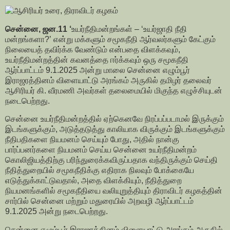
சென்னை, ஜன.11 ‘
உயர்நீதிமன்றங்கள் – ‘உயர்ஜாதி நீதி
மன்றங்களா?’ என்று மக்களும் சமூகநீதி ஆர்வலர்களும் கேட்கும்
நிலையைத் தவிர்க்க வேண்டும் என்பதை விளக்கவும்,
உயர்நீதிமன்றத்தின் கவனத்தை ஈர்க்கவும் ஒரு சமூகநீதி
ஆர்ப்பாட்டம் 9.1.2025 அன்று மாலை சென்னை எழும்பூர்
இராஜரத்தினம் விளையாட்டு அரங்கம் அருகில் தமிழர் தலைவர்
ஆசிரியர் கி. வீரமணி அவர்கள் தலைமையில் மிகுந்த எழுச்சியுடன்
நடைபெற்றது.
சென்னை உயர்நீதிமன்றத்தில் ஏற்கெனவே நிரப்பப்படாமல் இருக்கும்
இடங்களுக்கும், அடுத்தடுத்து காலியாக விருக்கும் இடங்களுக்கும்
நீதிபதிகளை நியமனம் செய்யும் போது, அதில் நான்கு
பார்ப்பனர்களை நியமனம் செய்ய சென்னை உயர்நீதிமன்றம்
கொலிஜியத்திற்கு பரிந்துரைக்கவிருப்பதாக வந்திருக்கும் செய்தி
நீதித்துறையில் சமூகநீதிக்கு எதிராக நிலவும் போக்கையே
எடுத்துக்காட்டுவதால், அதை விளக்கியும், நீதித்துறை
நியமனங்களில் சமூகநீதியை வலியுறுத்தியும் திராவிடர் கழகத்தின்
சார்பில் சென்னை மற்றும் மதுரையில் அறவழி ஆர்ப்பாட்டம்
9.1.2025 அன்று நடைபெற்றது.
சென்னை எழும்பூர் இராஜரத்தினம் விளையாட்டு அரங்கம் அருகில்