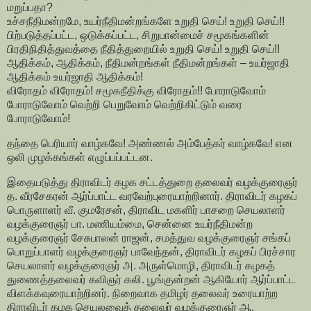
மறுப்பதா?
உச்சநீதிமன்றமே, உயர்நீதிமன்றங்களே உறுதி செய்! உறுதி செய்!!
பிற்படுத்தப்பட்ட, ஒடுக்கப்பட்ட, சிறுபான்மைச் சமூகங்களின்
பிரதிநிதித்துவத்தை நீதித்துறையில் உறுதி செய்! உறுதி செய்!!
ஆதிக்கம், ஆதிக்கம், நீதிமன்றங்கள் நீதிமன்றங்கள் – உயர்ஜாதி
ஆதிக்கம் உயர்ஜாதி ஆதிக்கம்!
விரோதம் விரோதம்! சமூகநீதிக்கு விரோதம்!! போராடுவோம்
போராடுவோம் வெற்றி பெறுவோம் வெற்றிகிட்டும் வரை
போராடுவோம்!
தந்தை பெரியார் வாழ்கவே! அண்ணல் அம்பேத்கர் வாழ்கவே! என
ஒலி முழக்கங்கள் எழுப்பப்பட்டன.
இதையடுத்து திராவிடர் கழக சட்டத்துறை தலைவர் வழக்குரைஞர்
த. வீரசேகரன் ஆர்ப்பாட்ட வரவேற்புரையாற்றினார். திராவிடர் கழகப்
பொருளாளர் வீ. குமரேசன், திராவிட மகளிர் பாசறை செயலாளர்
வழக்குரைஞர் பா. மணியம்மை, சென்னை உயர்நீதிமன்ற
வழக்குரைஞர் சேசுபாலன் ராஜன், சமத்துவ வழக்குரைஞர் சங்கப்
பொறுப்பாளர் வழக்குரைஞர் பாவேந்தன், திராவிடர் கழகப் பிரச்சார
செயலாளர் வழக்குரைஞர் அ. அருள்மொழி, திராவிடர் கழகத்
துணைத்தலைவர் கவிஞர் கலி. பூங்குன்றன் ஆகியோர் ஆர்ப்பாட்ட
விளக்கவுரையாற்றினர். நிறைவாக தமிழர் தலைவர் உரையாற்ற
திராவிடர் கழக செயலவைத் தலைவர் வழக்குரைஞர் ஆ.