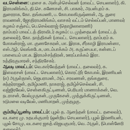
வடசென்னை:
புரசை சு. அன்புச்செல்வன் (மாவட்ட செயலாளர்), கி.
இராமலிங்கம், தி.செ. கணேசன், சி. பாசுகர், அயன்புரம் சு.
துரைராசு, கோ. தங்கமணி, ப. கோபாலகிருஷ்ணன், ஆ. துரை
ராவணன், ஜோதிராமலிங்கம், வாசகர் வட்டம் செல்லப்பன், மாணவர்
கழகம் சஞ்சய், பெ.செல்வராஜ் (தொழிலாளரணி)
தாம்பரம் மாவட்டத் திராவிடர் கழகம்: ப. முத்தையன் (மாவட்டத்
தலைவர்), கோ. நாத்திகன் (மாவட்ட செயலாளர்), தாம்பரம் சு.
மோகன்ராஜ், மா. குணசேகரன், மா. இராசு, சீர்காழி இராமன்னா,
எஸ்.ஆர். வெங்கடேசு, மாடம்பாக்கம் அ. கருப்பையா, கன்னடப்
பாளையம் மா.சு. இராமச்சந்திரன், ஊரப்பாக்கம் இரா.
உத்திரகுமாரன், சந்திரசேகர்.
ஆவடி மாவட்டம்:
வெ.கார்வேந்தன் (மாவட்ட தலைவர்), க.
இளவரசன் (மாவட்ட செயலாளர்), கொரட்டூர் கோபால், இரணியன்
(எ) அருள்தாஸ், ஜெயராமன், அய். சரவணன், தங்கதுரை,
சுந்தர்ராஜன், தமிழ்மணி, நாகராஜ், தமிழ்ச்செல்வன், சி.
வஜ்ஜிரவேல், சென்னகிருட்டிணன், பெரியார் மாணாக்கன், வெ.
நடராசன், வேல்முருகன், முருகேசன், முத்துக்கிருட்டிணன்,
உடுமலை வடிவேல், மணிமாறன், முத்தழகு.
கும்மிடிப்பூண்டி மாவட்டம்:
புழல் த. ஆனந்தன் (மாவட்ட தலைவர்),
வடகரை மு. உதயக்குமார் (ஒன்றிய செயலாளர்), புழல் இரணியன்,
புழல் சோமு, வடகரை ஜகத் விஜயகுமார், வெ. அருள், (பொன்னேரி
தலைவர்)