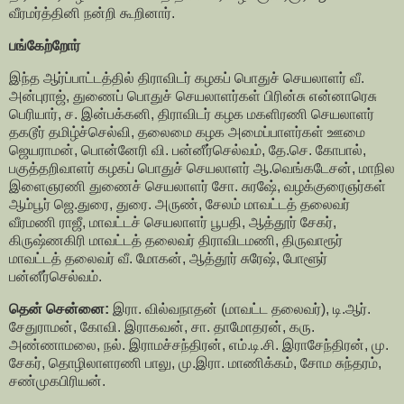
வீரமர்த்தினி நன்றி கூறினார்.
பங்கேற்றோர்
இந்த ஆர்ப்பாட்டத்தில் திராவிடர் கழகப் பொதுச் செயலாளர் வீ.
அன்புராஜ், துணைப் பொதுச் செயலாளர்கள் பிரின்சு என்னாரெசு
பெரியார், ச. இன்பக்கனி, திராவிடர் கழக மகளிரணி செயலாளர்
தகடூர் தமிழ்ச்செல்வி, தலைமை கழக அமைப்பாளர்கள் ஊமை
ஜெயராமன், பொன்னேரி வி. பன்னீர்செல்வம், தே.செ. கோபால்,
பகுத்தறிவாளர் கழகப் பொதுச் செயலாளர் ஆ.வெங்கடேசன், மாநில
இளைஞரணி துணைச் செயலாளர் சோ. சுரஷே், வழக்குரைஞர்கள்
ஆம்பூர் ஜெ.துரை, துரை. அருண், சேலம் மாவட்டத் தலைவர்
வீரமணி ராஜீ, மாவட்டச் செயலாளர் பூபதி, ஆத்தூர் சேகர்,
கிருஷ்ணகிரி மாவட்டத் தலைவர் திராவிடமணி, திருவாரூர்
மாவட்டத் தலைவர் வீ. மோகன், ஆத்தூர் சுரேஷ், போளூர்
பன்னீர்செல்வம்.
தென் சென்னை:
இரா. வில்வநாதன் (மாவட்ட தலைவர்), டி.ஆர்.
சேதுராமன், கோவி. இராகவன், சா. தாமோதரன், கரு.
அண்ணாமலை, நல். இராமச்சந்திரன், எம்.டி.சி. இராசேந்திரன், மு.
சேகர், தொழிலாளரணி பாலு, மு.இரா. மாணிக்கம், சோம சுந்தரம்,
சண்முகபிரியன்.