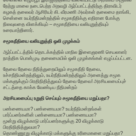
நேற்று மாலை நடைபெற்ற அறவழி ஆர்ப்பாட்டத்திற்கு திராவிடர்
கழகத் தலைவர் ஆசிரியர் கி. வீரமணி அவர்கள் தலைமை தாங்கி,
சென்னை உயர்நீதிமன்றத்தில் சமூகநீதிக்கு எதிரான போக்கு
நிலவுவதை விளக்கியும் – சமூகநீதியை வலியுறுத்தியும்
உரையாற்றினார்.
சமூகநீதியை வலியுறுத்தி ஒலி முழக்கம்
ஆர்ப்பாட்டத்தில் தொடக்கத்தில் மாநில இளைஞரணி செயலாளர்
நாத்திக பொன்முடி தலைமையில் ஒலி முழக்கங்கள் எழுப்பப்பட்டன.
தேவை தேவை நீதித்துறையிலும் சமூகநீதி தேவை,
உச்சநீதிமன்றத்திலும், உயர்நீதிமன்றத்திலும் அனைத்து சமூக
மக்களுக்கும் பிரதிநிதித்துவம் தேவை தேவை! அரசியலமைப்புச்
சட்டத்தை காக்க வேண்டிய நீதிமன்றம்
அரசியலமைப்பு உறுதி செய்யும் சமூகநீதியை மறுப்பதா?
பண்ணையமா? பண்ணையமா? உயர்நீதிமன்றங்கள்
பார்ப்பனர்களின் பண்ணையமா? பண்ணையமா?
மூன்று விழுக்காடு பார்ப்பனர்களுக்கு 20 விழுக்காடு
பிரதிநிதித்துவமா?
தொண்ணூறு விழுக்காடு மக்களுக்கு உரிமைகளை மறுப்பதா?