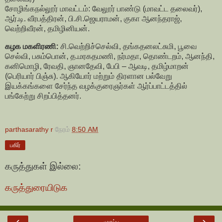
சோழிங்கநல்லூர் மாவட்டம்: வேலூர் பாண்டு (மாவட்ட தலைவர்),
ஆர்.டி. வீரபத்திரன், பி.சி.ஜெயராமன், குகா ஆனந்தராஜ்,
வெற்றிவீரன், தமிழினியன்.
கழக மகளிரணி:
சி.வெற்றிச்செல்வி, தங்கதனலட்சுமி, பூவை
செல்வி, பசும்பொன், த.மரகதமணி, நர்மதா, தொண்டறம், ஆனந்தி,
கனிமொழி, ரேவதி, ஞானதேவி, பேபி – ஆவடி, தமிழ்மாறன்
(பெரியார் பிஞ்சு). ஆகியோர் மற்றும் திரளான பல்வேறு
இயக்கங்களை சேர்ந்த வழக்குரைஞர்கள் ஆர்ப்பாட்டத்தில்
பங்கேற்று சிறப்பித்தனர்.
parthasarathy r
நேரம்
8:50 AM
பகிர்
கருத்துகள் இல்லை:
கருத்துரையிடுக
‹
›
முகப்பு