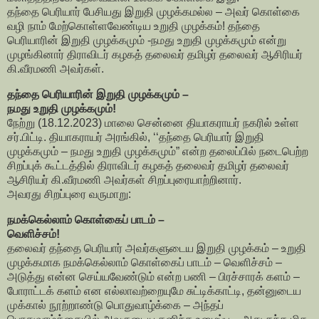
தந்தை பெரியார் பேசியது இறுதி முழக்கமல்ல – அவர் கொள்கை
வழி நாம் மேற்கொள்ளவேண்டிய உறுதி முழக்கம்! தந்தை
பெரியாரின் இறுதி முழக்கமும் -நமது உறுதி முழக்கமும் என்று
முழங்கினார் திராவிடர் கழகத் தலைவர் தமிழர் தலைவர் ஆசிரியர்
கி.வீரமணி அவர்கள்.
தந்தை பெரியாரின் இறுதி முழக்கமும் –
நமது உறுதி முழக்கமும்!
நேற்று (18.12.2023) மாலை சென்னை தியாகராயர் நகரில் உள்ள
சர்.பிட்டி. தியாகராயர் அரங்கில், ‘‘தந்தை பெரியார் இறுதி
முழக்கமும் – நமது உறுதி முழக்கமும்” என்ற தலைப்பில் நடைபெற்ற
சிறப்புக் கூட்டத்தில் திராவிடர் கழகத் தலைவர் தமிழர் தலைவர்
ஆசிரியர் கி.வீரமணி அவர்கள் சிறப்புரையாற்றினார்.
அவரது சிறப்புரை வருமாறு:
நமக்கெல்லாம் கொள்கைப் பாடம் –
வெளிச்சம்!
தலைவர் தந்தை பெரியார் அவர்களுடைய இறுதி முழக்கம் – உறுதி
முழக்கமாக நமக்கெல்லாம் கொள்கைப் பாடம் – வெளிச்சம் –
அடுத்து என்ன செய்யவேண்டும் என்ற பணி – பிரச்சாரக் களம் –
போராட்டக் களம் என எல்லாவற்றையுமே சுட்டிக்காட்டி, தன்னுடைய
முக்கால் நூற்றாண்டு பொதுவாழ்க்கை – அந்தப்