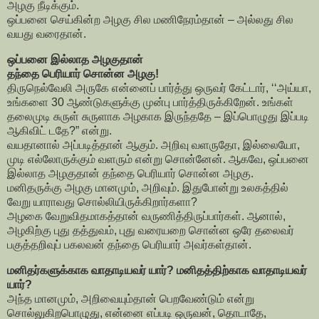
அழகு நீடிக்கும்.
ஒப்பனை செய்கின்ற அழகு சில மணிநேரம்தான் – அல்லது சில
வயது வரைதான்.
ஒப்பனை இல்லாத அழகுதான்
தந்தை பெரியார் சொன்ன அழகு!
திருநெல்வேலி அருகே என்னைப் பார்த்து ஒருவர் கேட்டார், ‘‘அய்யா,
உங்களை 30 ஆண்டுகளுக்கு முன்பு பார்த்திருக்கிறேன். உங்கள்
தலைமுடி சுருள் சுருளாக அழகாக இருந்ததே – இப்பொழுது இப்படி
ஆகிவிட் டதே?” என்று.
வயதானால் அப்படித்தான் ஆகும். அறிவு வளருதோ, இல்லையோ,
முடி எல்லோருக்கும் வளரும் என்று சொன்னேன். ஆகவே, ஒப்பனை
இல்லாத அழகுதான் தந்தை பெரியார் சொன்ன அழகு.
மனிதருக்கு அழகு மானமும், அறிவும். இதுபோன்று உலகத்தில்
வேறு யாராவது சொல்லியிருக்கிறார்களா?
அழகை வேறுவிதமாகத்தான் வருணித்திருப்பார்கள். ஆனால்,
அழகிற்கு புது தத்துவம், புது வரையறை சொன்ன ஒரே தலைவர்
பகுத்தறிவுப் பகலவன் தந்தை பெரியார் அவர்கள்தான்.
மனிதர்களுக்காக வாதாடியவர் யார்? மனிதத்திற்காக வாதாடியவர்
யார்?
அந்த மானமும், அறிவையும்தான் பெறவேண்டும் என்று
சொல்லுகிறபொழுது, என்னை எப்படி ஒருவன், தொடாதே,