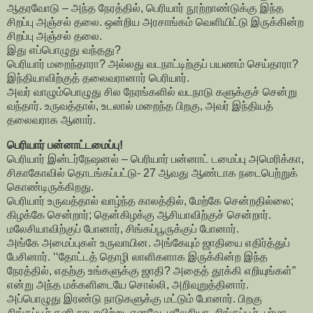
ஆதரவோடு – அந்த நேரத்தில், பெரியார் நூற்றாண்டுக்கு இந்த
சிறப்பு அஞ்சல் தலை. ஒன்றிய அரசாங்கம் வெளியிட்டு இருக்கின்ற
சிறப்பு அஞ்சல் தலை.
இது எப்பொழுது வந்தது?
பெரியார் மறைந்தாரா? அல்லது வடநாட்டிற்குப் பயணம் செய்தாரா?
இந்தியாவிற்குத் தலைவரானார் பெரியார்.
அவர் வாழும்பொழுது சில நேரங்களில் வடநாடு களுக்குச் சென்று
வந்தார். உருவத்தால், உடலால் மறைந்த பிறகு, அவர் இந்தியத்
தலைவராக ஆனார்.
பெரியார் பன்னாட்டமைப்பு!
பெரியார் இன்டர்நேஷனல் – பெரியார் பன்னாட் டமைப்பு அமெரிக்கா,
சிகாகோவில் தொடங்கப்பட்டு- 27 ஆவது ஆண்டாக நடைபெற்றுக்
கொண்டிருக்கிறது.
பெரியார் உருவத்தால் வாழ்ந்த காலத்தில், மேற்கே சென்றதில்லை;
கிழக்கே சென்றார்; தென்கிழக்கு ஆசியாவிற்குச் சென்றார்.
மலேசியாவிற்குப் போனார், சிங்கப்பூருக்குப் போனார்.
அங்கே அமைப்புகள் உருவாயின. அங்கேயும் ஜாதியை எதிர்த்துப்
பேசினார். ‘‘தோட்டத் தொழி லாளிகளாக இருக்கின்ற இந்த
நேரத்தில், எதற்கு உங்களுக்கு ஜாதி? அதைத் தூக்கி எறியுங்கள்”
என்று அந்த மக்களிடையே சொல்லி, அறிவுறுத்தினார்.
அப்பொழுது இரண்டு நாடுகளுக்கு மட்டும் போனார். பிறகு
சிங்கப்பூர் தனி நாடாயிற்று. எனவே, மலேசியா, சிங்கப்பூர், பர்மா