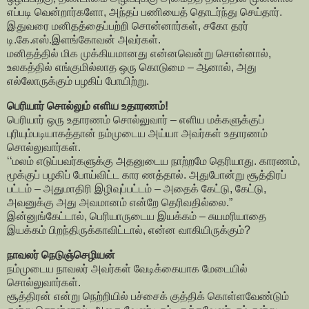
எப்படி வென்றார்களோ, அந்தப் பணியைத் தொடர்ந்து செய்தார்.
இதுவரை மனிதத்தைப்பற்றி சொன்னார்கள், சகோ தரர்
டி.கே.எஸ்.இளங்கோவன் அவர்கள்.
மனிதத்தில் மிக முக்கியமானது என்னவென்று சொன்னால்,
உலகத்தில் எங்குமில்லாத ஒரு கொடுமை – ஆனால், அது
எல்லோருக்கும் பழகிப் போயிற்று.
பெரியார் சொல்லும் எளிய உதாரணம்!
பெரியார் ஒரு உதாரணம் சொல்லுவார் – எளிய மக்களுக்குப்
புரியும்படியாகத்தான் நம்முடைய அய்யா அவர்கள் உதாரணம்
சொல்லுவார்கள்.
‘‘மலம் எடுப்பவர்களுக்கு அதனுடைய நாற்றமே தெரியாது. காரணம்,
மூக்குப் பழகிப் போய்விட்ட கார ணத்தால். அதுபோன்று சூத்திரப்
பட்டம் – அதுமாதிரி இழிவுப்பட்டம் – அதைக் கேட்டு, கேட்டு,
அவனுக்கு அது அவமானம் என்றே தெரிவதில்லை.”
இன்னுங்கேட்டால், பெரியாருடைய இயக்கம் – சுயமரியாதை
இயக்கம் பிறந்திருக்காவிட்டால், என்ன வாகியிருக்கும்?
நாவலர் நெடுஞ்செழியன்
நம்முடைய நாவலர் அவர்கள் வேடிக்கையாக மேடையில்
சொல்லுவார்கள்.
சூத்திரன் என்று நெற்றியில் பச்சைக் குத்திக் கொள்ளவேண்டும்