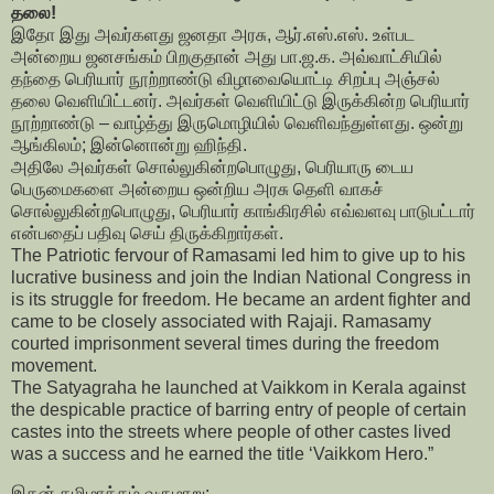
தலை!
இதோ இது அவர்களது ஜனதா அரசு, ஆர்.எஸ்.எஸ். உள்பட
அன்றைய ஜனசங்கம் பிறகுதான் அது பா.ஜ.க. அவ்வாட்சியில்
தந்தை பெரியார் நூற்றாண்டு விழாவையொட்டி சிறப்பு அஞ்சல்
தலை வெளியிட்டனர். அவர்கள் வெளியிட்டு இருக்கின்ற பெரியார்
நூற்றாண்டு – வாழ்த்து இருமொழியில் வெளிவந்துள்ளது. ஒன்று
ஆங்கிலம்; இன்னொன்று ஹிந்தி.
அதிலே அவர்கள் சொல்லுகின்றபொழுது, பெரியாரு டைய
பெருமைகளை அன்றைய ஒன்றிய அரசு தெளி வாகச்
சொல்லுகின்றபொழுது, பெரியார் காங்கிரசில் எவ்வளவு பாடுபட்டார்
என்பதைப் பதிவு செய் திருக்கிறார்கள்.
The Patriotic fervour of Ramasami led him to give up to his
lucrative business and join the Indian National Congress in
is its struggle for freedom. He became an ardent fighter and
came to be closely associated with Rajaji. Ramasamy
courted imprisonment several times during the freedom
movement.
The Satyagraha he launched at Vaikkom in Kerala against
the despicable practice of barring entry of people of certain
castes into the streets where people of other castes lived
was a success and he earned the title ‘Vaikkom Hero.”
இதன் தமிழாக்கம் வருமாறு: