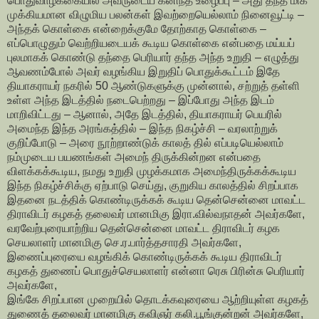
பொதுவாழ்க்கையில் அவருடைய கனிந்த உழைப்பு – அது தந்த மிக
முக்கியமான விழுமிய பலன்கள் இவற்றையெல்லாம் நினைவூட்டி –
அந்தக் கொள்கை என்றைக்குமே தோற்காத கொள்கை –
எப்பொழுதும் வெற்றியடையக் கூடிய கொள்கை என்பதை மய்யப்
புலமாகக் கொண்டு தந்தை பெரியார் தந்த அந்த உறுதி – எழுத்து
ஆவணம்போல் அவர் வழங்கிய இறுதிப் பொதுக்கூட்டம் இதே
தியாகராயர் நகரில் 50 ஆண்டுகளுக்கு முன்னால், சற்றுத் தள்ளி
உள்ள அந்த இடத்தில் நடைபெற்றது – இப்போது அந்த இடம்
மாறிவிட்டது – ஆனால், அதே இடத்தில், தியாகராயர் பெயரில்
அமைந்த இந்த அரங்கத்தில் – இந்த நிகழ்ச்சி – வரலாற்றுக்
குறிப்போடு – அரை நூற்றாண்டுக் காலத் தில் எப்படியெல்லாம்
நம்முடைய பயணங்கள் அமைந் திருக்கின்றன என்பதை
விளக்கக்கூடிய, நமது உறுதி முழக்கமாக அமைந்திருக்கக்கூடிய
இந்த நிகழ்ச்சிக்கு ஏற்பாடு செய்து, குறுகிய காலத்தில் சிறப்பாக
இதனை நடத்திக் கொண்டிருக்கக் கூடிய தென்சென்னை மாவட்ட
திராவிடர் கழகத் தலைவர் மானமிகு இரா.வில்வநாதன் அவர்களே,
வரவேற்புரையாற்றிய தென்சென்னை மாவட்ட திராவிடர் கழக
செயலாளர் மானமிகு செ.ர.பார்த்தசாரதி அவர்களே,
இணைப்புரையை வழங்கிக் கொண்டிருக்கக் கூடிய திராவிடர்
கழகத் துணைப் பொதுச்செயலாளர் என்னா ரெசு பிரின்சு பெரியார்
அவர்களே,
இங்கே சிறப்பான முறையில் தொடக்கவுரையை ஆற்றியுள்ள கழகத்
துணைத் தலைவர் மானமிகு கவிஞர் கலி.பூங்குன்றன் அவர்களே,