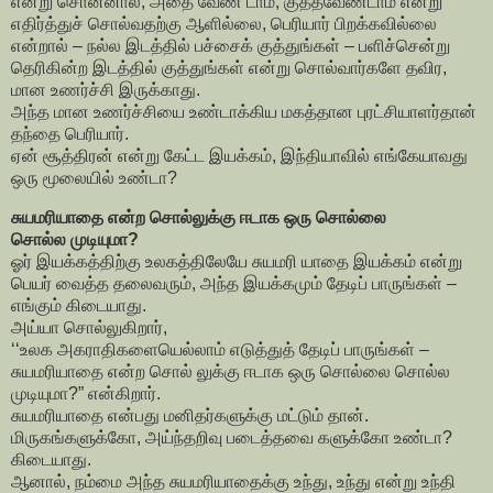
என்று சொன்னால், அதை வேண் டாம், குத்தவேண்டாம் என்று
எதிர்த்துச் சொல்வதற்கு ஆளில்லை, பெரியார் பிறக்கவில்லை
என்றால் – நல்ல இடத்தில் பச்சைக் குத்துங்கள் – பளிச்சென்று
தெரிகின்ற இடத்தில் குத்துங்கள் என்று சொல்வார்களே தவிர,
மான உணர்ச்சி இருக்காது.
அந்த மான உணர்ச்சியை உண்டாக்கிய மகத்தான புரட்சியாளர்தான்
தந்தை பெரியார்.
ஏன் சூத்திரன் என்று கேட்ட இயக்கம், இந்தியாவில் எங்கேயாவது
ஒரு மூலையில் உண்டா?
சுயமரியாதை என்ற சொல்லுக்கு ஈடாக ஒரு சொல்லை
சொல்ல முடியுமா?
ஓர் இயக்கத்திற்கு உலகத்திலேயே சுயமரி யாதை இயக்கம் என்று
பெயர் வைத்த தலைவரும், அந்த இயக்கமும் தேடிப் பாருங்கள் –
எங்கும் கிடையாது.
அய்யா சொல்லுகிறார்,
‘‘உலக அகராதிகளையெல்லாம் எடுத்துத் தேடிப் பாருங்கள் –
சுயமரியாதை என்ற சொல் லுக்கு ஈடாக ஒரு சொல்லை சொல்ல
முடியுமா?” என்கிறார்.
சுயமரியாதை என்பது மனிதர்களுக்கு மட்டும் தான்.
மிருகங்களுக்கோ, அய்ந்தறிவு படைத்தவை களுக்கோ உண்டா?
கிடையாது.
ஆனால், நம்மை அந்த சுயமரியாதைக்கு உந்து, உந்து என்று உந்தி