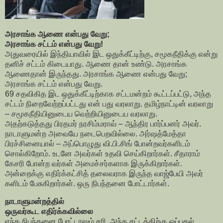
அரசாங்க ஆணை என்பது வேறு;
அரசாங்க சட்டம் என்பது வேறு!
அதுவரையில் இந்தியாவில் இட ஒதுக்கீட்டிற்கு, சமூகநீதிக்கு என்று
தனிச் சட்டம் கிடையாது. ஆணை தான் உண்டு. அரசாங்க
ஆணைதான் இருந்தது. அரசாங்க ஆணை என்பது வேறு;
அரசாங்க சட்டம் என்பது வேறு.
69 சதவிகித இட ஒதுக்கீட்டிற்காக சட்டமன்றம் கூட்டப்பட்டு, அந்த
சட்டம் நிறைவேற்றப்பட்டது என் பது வரலாறு. தமிழ்நாட்டின் வரலாறு
– சமூகநீதியினுடைய வெற்றியினுடைய வரலாறு.
அதற்கடுத்தது பிரதமர் நரசிம்மராவ் – ஆந்திர பார்ப்பனர் அவர்.
நாடாளுமன்ற அவையே நடைபெறவில்லை. அர்ஷத்மேத்தா
பிரச்சினையால் – அப்பொழுது வி.பி.சிங் போன்றவர்களிடம்
சொல்கிறோம். உடனே அவர்கள் உதவி செய்கிறார்கள். சீதாராம்
கேசரி போன்ற வர்கள் அமைச்சர்களாக இருக்கிறார்கள்.
அன்றைக்கு எதிர்க்கட்சித் தலைவராக இருந்த வாஜ்பேயி அவர்
களிடம் பேசுகிறார்கள். ஒரு நிபந்தனை போட்டார்கள்.
நாடாளுமன்றத்தில்
ஒருவர்கூட எதிர்க்கவில்லை
எந்த நிபந்தனை போட்டாலும் சரி, அந்த சட்டத்திற்கு ஒப்புதல்