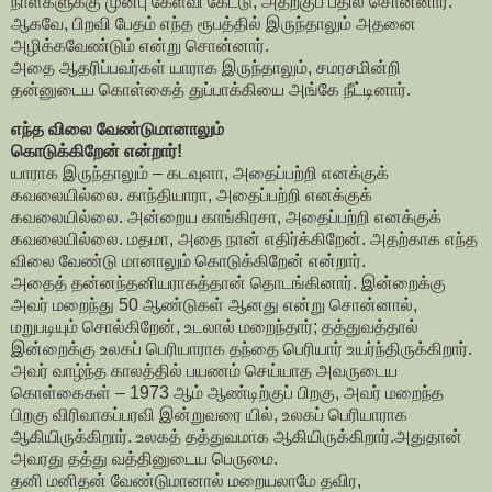
நாள்களுக்கு முன்பு கேள்வி கேட்டு, அதற்குப் பதில் சொன்னார்.
ஆகவே, பிறவி பேதம் எந்த ரூபத்தில் இருந்தாலும் அதனை
அழிக்கவேண்டும் என்று சொன்னார்.
அதை ஆதரிப்பவர்கள் யாராக இருந்தாலும், சமரசமின்றி
தன்னுடைய கொள்கைத் துப்பாக்கியை அங்கே நீட்டினார்.
எந்த விலை வேண்டுமானாலும்
கொடுக்கிறேன் என்றார்!
யாராக இருந்தாலும் – கடவுளா, அதைப்பற்றி எனக்குக்
கவலையில்லை. காந்தியாரா, அதைப்பற்றி எனக்குக்
கவலையில்லை. அன்றைய காங்கிரசா, அதைப்பற்றி எனக்குக்
கவலையில்லை. மதமா, அதை நான் எதிர்க்கிறேன். அதற்காக எந்த
விலை வேண்டு மானாலும் கொடுக்கிறேன் என்றார்.
அதைத் தன்னந்தனியராகத்தான் தொடங்கினார். இன்றைக்கு
அவர் மறைந்து 50 ஆண்டுகள் ஆனது என்று சொன்னால்,
மறுபடியும் சொல்கிறேன், உடலால் மறைந்தார்; தத்துவத்தால்
இன்றைக்கு உலகப் பெரியாராக தந்தை பெரியார் உயர்ந்திருக்கிறார்.
அவர் வாழ்ந்த காலத்தில் பயணம் செய்யாத அவருடைய
கொள்கைகள் – 1973 ஆம் ஆண்டிற்குப் பிறகு, அவர் மறைந்த
பிறகு விரிவாகப்பரவி இன்றுவரை யில், உலகப் பெரியாராக
ஆகியிருக்கிறார். உலகத் தத்துவமாக ஆகியிருக்கிறார்.அதுதான்
அவரது தத்து வத்தினுடைய பெருமை.
தனி மனிதன் வேண்டுமானால் மறையலாமே தவிர,