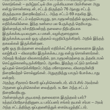
கொடுங்கள் – தமிழ்நாட்டில் மிக முக்கியமான பிரச்சினை அது
என்று சொன்னவுடன், சட்டத் திருத்தம் 76 ஆவது சட்டத்
திருத்தமாக நிறைவேற்றப்பட்ட அந்த சட்டம் 69 சதவித இட
ஒதுக்கீடு சட்டம் வந்தபொழுது, நாடாளுமன்றத்தில் ஒருவர்கூட
எதிர்க்கவில்லை. இந்த உண்மை பல பேருக்குத் தெரியாது.
இன்றைக்கு உச்சநீதிமன்றத் தலைமை நீதிபதியாக
இருக்கக்கூடியவருடைய மகன், வழக்குரைஞராக
இருக்கக்கூடியவர் ஒரு புத்தகம் எழுதியிருக்கிறார். அதில் இந்தத்
தகவல்கள் இருக்கின்றன.
ஒரே ஒரு நிபந்தனை வைத்தார் எதிர்க்கட்சித் தலைவராக இருந்த
வாஜ்பேயி – விவாதமே இருக்கக்கூடாது என்று சொன்னார்கள்.
அர்ஷத் மேத்தா விவகாரத்தில், நாடாளுமன்றத்தை நடத்தவிடாமல்
செய்துகொண்டிருக்கிறோம். ஆகவே, இதற்கு மட்டும் நாங்கள்
ஒப்புதல் கொடுக்கிறோம்; அந்த மசோதாவை, விவாதமின்றி
நிறைவேற்றச் சொல்லுங்கள். அதுகுறித்து யாரும் பேசக்கூடாது
என்றார்.
அதற்கு சீதாராம் கேசரி ஒப்புக்கொண்டார். வி.பி.சிங் அவர்கள்
அதனை ஒப்புக்கொள்ள வைத்தார். உடனே அந்த சட்டம்
நிறைவேறியது.
அன்றைக்குக் குடியரசுத் தலைவராக இருந்தவர் யார்?
உத்தரப்பிரதேசத்தினுடைய பார்ப்பனர் சங்கர் தயாள் சர்மா – அவர்
அந்த சட்டத்திற்கு ஒப்புதலளித்துக் கையெழுத்திட்டார்.