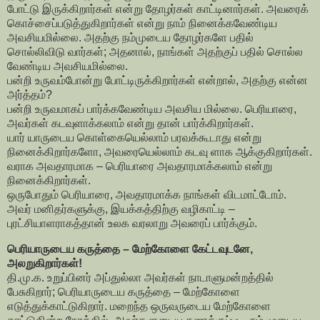
போட்டு இருக்கிறார்கள் என்று தோழர்கள் காட்டினார்கள். அவரைக்
கொச்சைப்படுத்துகிறார்கள் என்று நாம் நினைக்கவேண்டிய
அவசியமில்லை. அதற்கு நம்முடைய தோழர்களே பதில்
சொல்லிவிடு வார்கள்; அதனால், நாங்கள் அதற்குப் பதில் சொல்ல
வேண்டிய அவசியமில்லை.
பன்றி உருவம்போன்று போட்டிருக்கிறார்கள் என்றால், அதற்கு என்ன
அர்த்தம்?
பன்றி உருவமாகப் பார்க்கவேண்டிய அவசிய மில்லை. பெரியாரை,
அவர்கள் கடவுளாக்கலாம் என்று தான் பார்க்கிறார்கள்.
யார் யாருடைய கொள்கையெல்லாம் பரவக்கூடாது என்று
நினைக்கிறார்களோ, அவரையெல்லாம் கடவு ளாக ஆக்குகிறார்கள்.
வராக அவதாரமாக – பெரியாரை அவதாரமாக்கலாம் என்று
நினைக்கிறார்கள்.
ஒருபோதும் பெரியாரை, அவதாரமாக்க நாங்கள் விடமாட்டோம்.
அவர் மனிதர்களுக்கு, இயக்கத்திற்கு வழிகாட்டி –
புரட்சியாளராகத்தான் உலக வரலாறு அவரைப் பார்க்கும்.
பெரியாருடைய கருத்தை – மேற்கோளை கேட்டவுடனே,
அலறுகிறார்கள்!
தி.மு.க. உறுப்பினர் அப்துல்லா அவர்கள் நாடாளுமன்றத்தில்
பேசுகிறார்; பெரியாருடைய கருத்தை – மேற்கோளை
எடுத்துக்காட்டுகிறார். மறைந்த ஒருவருடைய மேற்கோளை