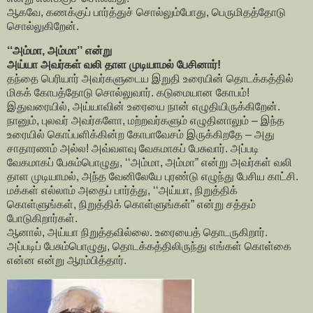
ஆகவே, கணக்குப் பார்த்துச் சொல்லும்போது, பெருமிதத்தோடு
சொல்லுகிறேன்.
‘‘அம்மா, அம்மா’’ என்று
அய்யா அவர்கள் வலி தாள முடியாமல் பேசினார்!
தந்தை பெரியார் அவர்களுடைய இறுதி உரையின் தொடக்கத்தில்
மிகக் கோபத்தோடு சொல்லுவார். கடுமையான கோபம்!
இதுவரையில், அய்யாவின் உரையை நான் எழுதியிருக்கிறேன்.
நானும், புலவர் அவர்களோ, மற்றவர்களும் எழுதினாலும் – இந்த
உரையில் கொப்பளிக்கின்ற கோபாவேசம் இருக்கிறதே – அது
சாதாரணம் அல்ல! அவ்வளவு வேகமாகப் பேசுவார். அப்படி
வேகமாகப் பேசும்பொழுது, ‘‘அம்மா, அம்மா” என்று அவர்கள் வலி
தாள முடியாமல், அந்த வேனிலேயே புரண்டு எழுந்து பேசிய காட்சி.
மக்கள் எல்லாம் அதைப் பார்த்து, ‘‘அய்யா, நிறுத்திக்
கொள்ளுங்கள், நிறுத்திக் கொள்ளுங்கள்” என்று சத்தம்
போடுகிறார்கள்.
ஆனால், அய்யா நிறுத்தவில்லை. உரையைத் தொடருகிறார்.
அப்படிப் பேசும்பொழுது, தொடக்கத்திலிருந்து எங்கள் கொள்கை
என்ன என்று ஆரம்பித்தார்.