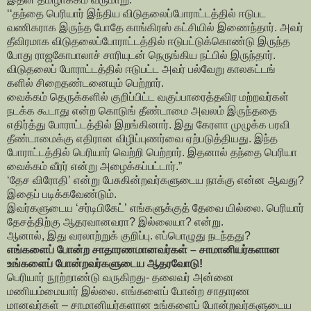
‘‘தந்தை பெரியார் இந்திய விடுதலைப்போராட்டத்தில் ஈடுபட
வணிகராக இருந்த போதே காங்கிரஸ் கட்சியில் இணைந்தார். அவர்
தீவிரமாக விடுதலைப்போராட்டத்தில் ஈடுபட்டுக்கொண்டு இருந்த
போது ராஜகோபாலாச் சாரியுடன் நெருங்கிய நட்பில் இருந்தார்.
விடுதலைப் போராட்டத்தில் ஈடுபட்ட அவர் பல்வேறு காலகட்டங்
களில் சிறைதண்டனையும் பெற்றார்.
வைக்கம் தெருக்களில் குறிப்பிட்ட வகுப்பாரைத்தவிர மற்றவர்கள்
நடக்க கூடாது என்ற கொடுங் தீண்டாமை அவலம் இருந்ததை
எதிர்த்து போராட்டத்தில் இறங்கினார். இது கேரளா முழுக்க பரவி
தீண்டாமைக்கு எதிரான விழிப்புணர்வை ஏற்படுத்தியது. இந்த
போராட்டத்தில் பெரியார் வெற்றி பெற்றார். இதனால் தந்தை பெரியா
வைக்கம் வீரர் என்று அழைக்கப்பட்டார்.”
‘தேச விரோதி’ என்று பேசுகின்றவர்களுடைய நாக்கு என்ன ஆவது?
இதைப் படிக்கவேண்டும்.
இவர்களுடைய ‘சர்டிபிகேட்’ எங்களுக்குத் தேவை யில்லை. பெரியார்
தேசத்திற்கு ஆதரவானவரா? இல்லையா? என்று.
ஆனால், இது வரலாற்றுக் குறிப்பு. எப்பொழுது நடந்தது?
எங்களைப் போன்ற சாதாரணமானவர்கள் – சாமானியர்களான
உங்களைப் போன்றவர்களுடைய ஆதரவோடு!
பெரியார் நூற்றாண்டு வருகிறது- தலைவர் அன்னை
மணியம்மையார் இல்லை. எங்களைப் போன்ற சாதாரண
மானவர்கள் – சாமானியர்களான உங்களைப் போன்றவர்களுடைய