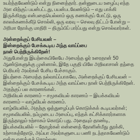
உயர்த்தவேண்டும் என்று நினைத்தார். தன்னுடைய உழைப்பு எந்த
அள விற்குப் பயன்பட்டது, பயன்படவேண்டும் – எது பாக்கி
இருக்கிறது என்பதையெல்லாம் ஒரு கணக்குப் போட்டு, ஒரு
காலக்கணக்கீடு சொல்லி, ஒரு வரவு – செலவு திட்டம் போன்று –
அரிமா நோக்கு மாதிரி – திரும்பிப் பார்ப்பது என்று சொல்வார்கள்.
அன்றைக்குப் பேசியவன் –
இன்றைக்கும் பேசக்கூடிய அந்த வாய்ப்பை
நான் பெற்றிருக்கிறேன்!
அதுபோன்று இயற்கையிலேயே அமைந்த ஓர் உரைதான் 50
ஆண்டுகளுக்கு முன்னால், இதே பகுதி யிலே அறிவாசான் தந்தை
பெரியார் அவர்கள் பேசிய பேச்சாகும்.
இயற்கை அமைத்த நல்வாய்ப்பாகவே, அன்றைக்குப் பேசியவன் –
இன்றைக்கும் பேசக்கூடிய அந்த வாய்ப்பை நான் பெற்றிருக்கிறேன்.
அதற்குப் பல காரணங்கள்.
அறிவியல் காரணம் – சமூகவியல் காரணம் – இயக்கவியல்
காரணம் – வாழ்வியல் காரணம்.
வாழ்வியலில், அதற்கு ஒத்துழைப்புக் கொடுக்கக் கூடியவர்கள்;
சமூகவியலில், நம்முடைய அமைப்பு, எந்தக் கட்சிக்காரர்களாக
இருந்தாலும் உற்சாகம் கொடுப் பது. அதையும் தாண்டி,
இயக்கவியலில் – தோழர்கள் என்னைத் தோளின்மீது தூக்கி,
உற்சாகத்தோடு, அய்யா அவர்களுடைய பணி நடந்தாகவேண்டும்
என்று எனக்குச் சொல்வது.