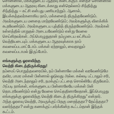
சொன்னால், மக்களுடைய ஆதரவு கிடைக்கும். எதைச் சொன்னால்
மக்களுடைய ஆதரவு கிடைக்காது என்றெல்லாம் சிந்தித்து
சிந்தித்து – கட்சி என்பது பணியாற்றும். ஆனால்,
இயக்கத்தவர்களாகிய நாம், மக்களைத் திருத்தவேண்டும்.
அவர்களுடைய மனதை மாற்றவேண்டும்; அவர்களுக்கு விளக்கிக்
கூறவேண்டும். அவர்களுடைய புத்தித் திருந்தவேண்டும். அவர்கள்
உள்ளத்தில் மாறுதல் அடையவேண்டும் என்று வேலை
செய்கிறவர்கள். அப்பொழுதுதான் நம்முடைய லட்சியம்
வெற்றியடையும். மக்களுடைய ஆதரவுக்காக நாம்
கவலைப்படமாட்டோம். மக்கள் ஏற்றாலும், வைதாலும்
கவலைப்படாமல் இருப்போம்.
எங்களுக்கு ஓரளவிற்கு
வெற்றி கிடைத்திருக்கிறது!
நம்மைப் பொறுத்தவரையில், நம் பின்னாலே மக்கள் வரவேண்டுமே
தவிர, பாமர மக்கள் பின்னால் ஓடுவது அல்ல. கல்லடி பட்டாலும் சரி,
வெற்றி அடைந்தாலும் சரி, நமக்குப் பட்டதை சொல்லியே தீருவோம்.
அப்படி நாங்கள், எங்களுடைய பின்னாலேயே மக்கள் பின்
தொடரவேண்டும் என்று வேலை செய்ததினாலேதான், இப்பொழுது
எங்களுக்கு ஓரளவிற்கு வெற்றி கிடைத் திருக்கிறது” என்றார்.
அந்த ஓரளவு வெற்றி, அவருக்குப் பிறகு மறைந்ததா? தேய்ந்ததா?
வளர்ந்ததா? என்று கணக்குப் பார்க்கின்ற கூட்டம்தான் இந்தக்
கூட்டம்.