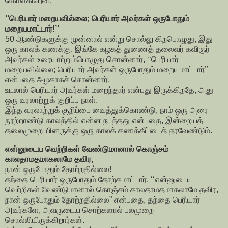
கொள்கிறேன்.
‘‘பெரியார் மறையவில்லை; பெரியார் அவர்கள் ஒருபோதும்
மறையமாட்டார்!’’
50 ஆண்டுகளுக்கு முன்னால் என்று சொல்லு கிறபொழுது, இது
ஒரு காலக் கணக்கு. இங்கே கழகத் துணைத் தலைவர் கவிஞர்
அவர்கள் உரையாற்றும்பொழுது சொன்னார், ‘‘பெரியார்
மறையவில்லை; பெரியார் அவர்கள் ஒருபோதும் மறையமாட்டார்’’
என்பதை அழகாகச் சொன்னார்.
உடலால் பெரியார் அவர்கள் மறைந்தார் என்பது இருக்கிறதே, அது
ஒரு வரலாற்றுக் குறிப்பு நாள்.
இந்த வரலாற்றுக் குறிப்பை வைத்துக்கொண்டு, நாம் ஒரு அரை
நூற்றாண்டு காலத்தில் என்ன நடந்தது என்பதை, இன்றையத்
தலைமுறை யினருக்கு ஒரு காலக் கணக்கீட்டைத் தரவேண்டும்.
என்னுடைய வெற்றிகள் வேண்டுமானால் கொஞ்சம்
காலதாமதமாகலாமே தவிர,
நான் ஒருபோதும் தோற்றதில்லை!
தந்தை பெரியார் ஒருபோதும் தோற்கமாட்டார். ‘‘என்னுடைய
வெற்றிகள் வேண்டுமானால் கொஞ்சம் காலதாமதமாகலாமே தவிர,
நான் ஒருபோதும் தோற்றதில்லை” என்பதை, தந்தை பெரியார்
அவர்களே, அவருடைய சொற்களால் பலமுறை
சொல்லியிருக்கிறார்கள்.