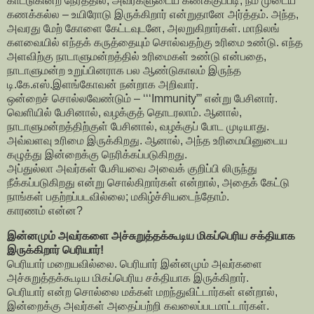
காட்டுகின்ற நேரத்தில், அவர்களுடைய கணக்குப்படி, நம் முடைய
கணக்கல்ல – உயிரோடு இருக்கிறார் என்றுதானே அர்த்தம். அந்த,
அவரது மேற் கோளை கேட்டவுடனே, அலறுகிறார்கள். மாநிலங்
களவையில் எந்தக் கருத்தையும் சொல்வதற்கு உரிமை உண்டு. எந்த
அளவிற்கு நாடாளுமன்றத்தில் உரிமைகள் உண்டு என்பதை,
நாடாளுமன்ற உறுப்பினராக பல ஆண்டுகாலம் இருந்த
டி.கே.எஸ்.இளங்கோவன் நன்றாக அறிவார்.
ஒன்றைச் சொல்லவேண்டும் – ‘‘‘Immunity”’ என்று பேசினார்.
வெளியில் பேசினால், வழக்குத் தொடரலாம். ஆனால்,
நாடாளுமன்றத்திற்குள் பேசினால், வழக்குப் போட முடியாது.
அவ்வளவு உரிமை இருக்கிறது. ஆனால், அந்த உரிமையினுடைய
கழுத்து இன்றைக்கு நெரிக்கப்படுகிறது.
அப்துல்லா அவர்கள் பேசியவை அவைக் குறிப்பி லிருந்து
நீக்கப்படுகிறது என்று சொல்கிறார்கள் என்றால், அதைக் கேட்டு
நாங்கள் பதற்றப்படவில்லை; மகிழ்ச்சியடைந்தோம்.
காரணம் என்ன?
இன்னமும் அவர்களை அச்சுறுத்தக்கூடிய மிகப்பெரிய சக்தியாக
இருக்கிறார் பெரியார்!
பெரியார் மறையவில்லை. பெரியார் இன்னமும் அவர்களை
அச்சுறுத்தக்கூடிய மிகப்பெரிய சக்தியாக இருக்கிறார்.
பெரியார் என்ற சொல்லை மக்கள் மறந்துவிட்டார்கள் என்றால்,
இன்றைக்கு அவர்கள் அதைப்பற்றி கவலைப்படமாட்டார்கள்.