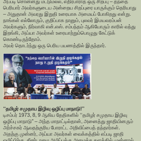
அப்படி சொன்னது மட்டுமல்ல, எதிர்பாராத ஒரு சிறப்பு – தந்தை
பெரியார் அவர்களுடைய அன்றைய சிறப்புரை யாருக்கும் தெரியாது
– அதுதான் அவரது இறுதி உரையாக அமையப் போகிறது என்று.
நாங்கள் எல்லோரும், குறிப்பாக நானும், புலவர் இமயவரம்பன்
அவர்களும், நிர்வாகி என்.எஸ். சம்பந்தம் ஆகியோரும் காரில் வந்து
இறங்கி, அய்யா அவர்கள் உரையாற்றும்பொழுது கேட்டுக்
கொண்டிருந்தோம்.
அவர் தொடர்ந்து ஒரு பெரிய பயணத்தில் இருந்தார்.
‘‘தமிழர் சமுதாய இழிவு ஒழிப்பு மாநாடு!’’
டிசம்பர் 1973, 8, 9 ஆகிய தேதிகளில் ‘‘தமிழர் சமுதாய இழிவு
ஒழிப்பு மாநாடு” – அந்த மாநாட்டில்தான், அனைத்து ஜாதியினரும்
அர்ச்சகர் ஆவதற்குரிய போராட்ட அறிவிப்பைத் தந்தார்கள்.
அதற்கு முன்னர், அய்யா அவர்கள் வைக்கத்தில் எப்படி ஜாதி
ஒழிப்பிற்கு, தீண்டாமை அழிப்புக்கு அமைத்த தளத்தில் முன்னால்