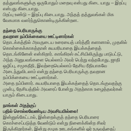
தத்துவங்களுக்கு ஒருபோதும் மறைவு என்பது கிடை யாது – இறப்பு
என்பது கிடையாது.
பிறப்பு உண்டு – இறப்பு கிடையாது. அந்தத் தத்துவங்கள் மிக
வேகமாக வளர்ந்துகொண்டிருக்கின்றன.
தந்தை பெரியாருக்கு
தவறான நம்பிக்கையை ஊட்டினார்கள்
தொடக்கத்தில் அவருடைய உரையைத் பார்த்தீர் களானால், முதலில்
கொள்கைக்காகத்தான் சுயமரியாதை இயக்கத்தைத்
தொடங்கினேன் என்கிறார். காங்கிரஸ் கட்சியிலிருந்து பாடுபட்டு,
அந்த அனுபவங்களை யெல்லாம் அவர் பெற்று வந்தபோது, ஜாதி
ஒழிப்பு, சமூகநீதி, இவற்றையெல்லாம் தேசிய ரீதியாகவே
அடைந்துவிடலாம் என்று தந்தை பெரியாருக்கு தவறான
நம்பிக்கையை ஊட்டினார்கள்.
அதை நம்பினார். சுயமரியாதை இயக்கத்தைத் தொடங்குவதற்கு
முன்பு, தேசியத்தில் அவரைப் போன்று அதற்காக உழைத்தவர்கள்
யாரும் கிடையாது.
நாங்கள் அதற்குப்
பதில் சொல்லவேண்டிய அவசியமில்லை!
இன்னுங்கேட்டால், இன்றைக்குத் தந்தை பெரியாரை
கொச்சைப்படுத்த வேண்டும் என்று நினைக்கின்ற சிலர்
இருக்கிறார்கள். இன்று சமூக ஊடகங்களில் ஓர் உருவத்தைப்