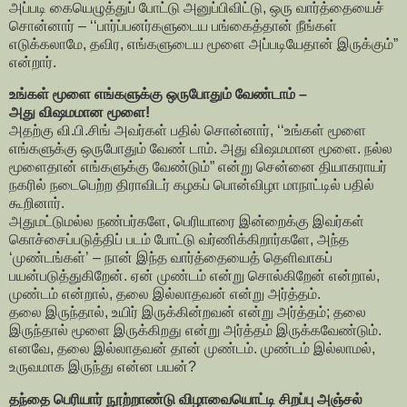
அப்படி கையெழுத்துப் போட்டு அனுப்பிவிட்டு, ஒரு வார்த்தையைச்
சொன்னார் – ‘‘பார்ப்பனர்களுடைய பங்கைத்தான் நீங்கள்
எடுக்கலாமே, தவிர, எங்களுடைய மூளை அப்படியேதான் இருக்கும்”
என்றார்.
உங்கள் மூளை எங்களுக்கு ஒருபோதும் வேண்டாம் –
அது விஷமமான மூளை!
அதற்கு வி.பி.சிங் அவர்கள் பதில் சொன்னார், ‘‘உங்கள் மூளை
எங்களுக்கு ஒருபோதும் வேண் டாம். அது விஷமமான மூளை. நல்ல
மூளைதான் எங்களுக்கு வேண்டும்” என்று சென்னை தியாகராயர்
நகரில் நடைபெற்ற திராவிடர் கழகப் பொன்விழா மாநாட்டில் பதில்
கூறினார்.
அதுமட்டுமல்ல நண்பர்களே, பெரியாரை இன்றைக்கு இவர்கள்
கொச்சைப்படுத்திப் படம் போட்டு வர்ணிக்கிறார்களே, அந்த
‘முண்டங்கள்’ – நான் இந்த வார்த்தையைத் தெளிவாகப்
பயன்படுத்துகிறேன். ஏன் முண்டம் என்று சொல்கிறேன் என்றால்,
முண்டம் என்றால், தலை இல்லாதவன் என்று அர்த்தம்.
தலை இருந்தால், உயிர் இருக்கின்றவன் என்று அர்த்தம்; தலை
இருந்தால் மூளை இருக்கிறது என்று அர்த்தம் இருக்கவேண்டும்.
எனவே, தலை இல்லாதவன் தான் முண்டம். முண்டம் இல்லாமல்,
உருவமாக இருந்து என்ன பயன்?
தந்தை பெரியார் நூற்றாண்டு விழாவையொட்டி சிறப்பு அஞ்சல்