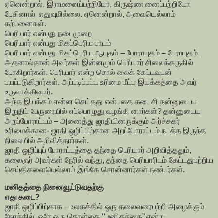
ஏனென்றால், இராமனைப்பற்றியோ, கிருஷ்ண னைப்பற்றியோ
பேசினால், எதுவுமில்லை. ஏனென்றால், அவையெல்லாம்
கற்பனைகள்.
பெரியார் என்பது நடைமுறை
பெரியார் என்பது மிகப்பெரிய பாடம்
பெரியார் என்பது மிகப்பெரிய ஆயுதம் – போராயுதம் – பேராயுதம்.
அதனால்தான் அவர்கள் இன்னமும் பெரியார் சிலைக்கருகில்
போகிறார்கள். பெரியார் என்ற சொல் லைக் கேட்டவுடன்
பயப்படுகிறார்கள். அப்படிப்பட்ட உரிமை மீட்பு இயக்கத்தை அவர்
உருவாக்கினார்.
அந்த இயக்கம் என்ன செய்தது என்பதை கடைசி தன்னுடைய
இறுதிப் பேருரையில் எப்பொழுது வழங்கி னார்கள்? தன்னுடைய
அறப்போராட்டம் – அனைத்து ஜாதியினருக்கும் அர்ச்சகர்
உரிமைக்கான- ஜாதி ஒழிப்பிற்கான அறப்போராட்டம் நடத்த இருந்த
நிலையில் அறிவித்தார்கள்.
ஜாதி ஒழிப்புப் போராட்டத்தை தந்தை பெரியார் அறிவித்ததும்,
கலைஞர் அவர்கள் நேரில் வந்து, தந்தை பெரியாரிடம் கேட்டதுபற்றிய
செய்திகளையெல்லாம் இங்கே சொன்னார்கள் நண்பர்கள்.
மனிதத்தை நினைவூட்டுவதற்கு
எது தடை?
ஜாதி ஒழிப்பிற்காக – உலகத்தில் ஒரு தலைவரைபற்றி அழைக்கும்
நேரத்தில், ஒரே ஒரு கொள்கை ‘‘மனிதத்தை” என்று