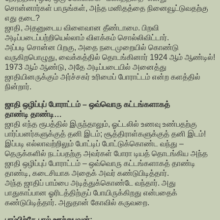
சொன்னார்கள் பாருங்கள், அந்த மனிதத்தை நினைவூட்டுவதற்கு
எது தடை?
ஜாதி, அதனுடைய விளைவான தீண்டாமை. பிறவி
அடிப்படைப்பற்றியெல்லாம் விளக்கம் சொல்லிவிட்டார்.
அப்படி சொன்ன பிறகு, அதை நடைமுறையில் கொண்டு
வருகிறபொழுது, வைக்கத்தில் தொடங்கினார் 1924 ஆம் ஆண்டில்!
1973 ஆம் ஆண்டு, அதே அடிப்படையில் அனைத்து
ஜாதியினருக்கும் அர்ச்சகர் உரிமைப் போராட்டம் என்ற களத்தில்
நின்றார்.
ஜாதி ஒழிப்புப் போராட்டம் – ஒவ்வொரு கட்டங்களாகத்
தாண்டி தாண்டி…
ஜாதி எந்த ரூபத்தில் இருந்தாலும், ஓட்டலில் உணவு உண்பதற்கு
பார்ப்பனர்களுக்குத் தனி இடம்; சூத்திராள்களுக்குத் தனி இடம்!
இப்படி எல்லாவற்றிலும் போட்டிப் போட்டுக்கொண்ட வந்து –
தெருக்களில் நடப்பதற்கு அவர்கள் போரா டியத் தொடங்கிய அந்த
ஜாதி ஒழிப்புப் போராட்டம் – ஒவ்வொரு கட்டங்களாகத் தாண்டி
தாண்டி, கடைசியாக அதைக் அவர் கண்டுபிடித்தார்.
அந்த ஜாதிப் பாம்பை அடித்துக்கொண்டே வந்தார். அது
பாதுகாப்பான ஓரிடத்திற்குப் போயிருக்கிறது என்பதைக்
கண்டுபிடித்தார். அதுதான் கோவில் கருவறை.
பாம்பிற்கே பால் ஊற்றுபவன்;