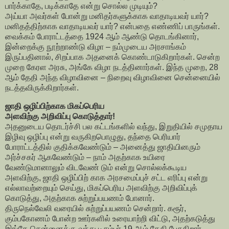
பார்க்காதே, படிக்காதே என்று சொல்ல முடியும்?
அய்யா அவர்கள் போன்று மனிதர்களுக்காக வாதாடியவர் யார்?
மனிதத்திற்காக வாதாடியவர் யார்? என்பதை எண்ணிப் பாருங்கள்.
வைக்கம் போராட்டத்தை 1924 ஆம் ஆண்டு தொடங்கினார்,
இன்றைக்கு நூற்றாண்டு விழா – நம்முடைய அரசாங்கம்
இருப்பதினால், சிறப்பாக அதனைக் கொண்டாடுகிறார்கள். சென்ற
முறை கேரள அரசு, அங்கே விழா நடத்தினார்கள். இந்த முறை, 28
ஆம் தேதி அந்த விழாவினை – நிறைவு விழாவினை சென்னையில்
நடத்தவிருக்கிறார்கள்.
ஜாதி ஒழிப்பிற்காக மிகப்பெரிய
அளவிற்கு அறிவிப்பு கொடுத்தார்!
அதனுடைய தொடர்ச்சி பல கட்டங்களில் வந்து, இறுதியில் சமுதாய
இழிவு ஒழிப்பு என்று வருகிறபொழுது, தந்தை பெரியார்
போராட்டத்தில் குதிக்கவேண்டும் – அனைத்து ஜாதியினரும்
அர்ச்சகர் ஆகவேண்டும் – நாம் அதற்காக உயிரை
வேண்டுமானாலும் விடவேண் டும் என்று சொல்லக்கூடிய
அளவிற்கு, ஜாதி ஒழிப்பிற் காக அரசமைப்புச் சட்ட எரிப்பு என்று
எல்லாவற்றையும் செய்து, மிகப்பெரிய அளவிற்கு அறிவிப்புக்
கொடுத்து, அதற்காக சுற்றுப்பயணம் போனார்.
திருநெல்வேலி வரையில் சுற்றுப்பயணம் சென்றார். கரூர்,
கும்பகோணம் போன்ற ஊர்களில் உரையாற்றி விட்டு, அதற்கடுத்து
இங்கே சென்னைக்கு வந்து டிசம்பர் 19 ஆம் தேதி பேசுகிறார்.