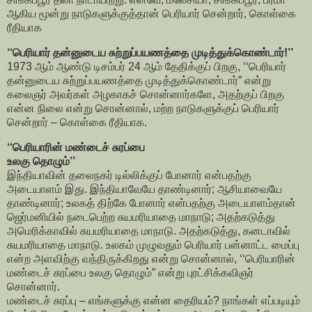
ஆகிய மூன்று நாடுகளுக்குத்தான் பெரியார் சென்றார், கொள்கை
ரீதியாக
‘‘பெரியார் தன்னுடைய சுற்றுப்பயணத்தை முடித்துக்கொண்டார்!’’
1973 ஆம் ஆண்டு டிசம்பர் 24 ஆம் தேதிக்குப் பிறகு, ‘‘பெரியார்
தன்னுடைய சுற்றுப்பயணத்தை முடித்துக்கொண்டார்” என்று
கலைஞர் அவர்கள் அழகாகச் சொன்னார்களே, அதற்குப் பிறகு
என்ன நிலை என்று சொன்னால், மற்ற நாடுகளுக்குப் பெரியார்
சென்றார் – கொள்கை ரீதியாக.
‘‘பெரியாரின் மண்டைச் சுரப்பை
உலகு தொழும்’’
இந்தியாவின் தலைநகர் டில்லிக்குப் போனார் என்பதற்கு
அடையாளம் இது. இந்தியாவேயே தாண்டினார்; ஆசியாவையே
தாண்டினார்; உலகத் திற்கே போனார் என்பதற்கு அடையாளம்தான்
ஜெர்மனியில் நடைபெற்ற சுயமரியாதை மாநாடு; அதற்கடுத்து
அமெரிக்காவில் சுயமரியாதை மாநாடு. அதற்கடுத்து, கனடாவில்
சுயமரியாதை மாநாடு. உலகம் முழுவதும் பெரியார் பன்னாட்ட மைப்பு
என்ற அளவிற்கு வந்திருக்கிறது என்று சொன்னால், ‘‘பெரியாரின்
மண்டைச் சுரப்பை உலகு தொழும்” என்று புரட்சிக்கவிஞர்
சொன்னார்.
மண்டைச் சுரப்பு – எங்களுக்கு என்ன தைரியம்? நாங்கள் எப்படியும்