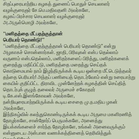
சிறப்புரையாற்றிய கழகத் துணைப் பொதுச் செயலாளர்
வழக்குரைஞர் சே.மெ.மதிவதனி அவர்களே,
கழகப் பிரச்சார செயலாளர் வழக்குரைஞர்
அ.அருள்மொழி அவர்களே,
‘‘மனிதத்தை மீட்பதற்குத்தான்
பெரியார் தொண்டு!’’
‘‘மனிதத்தை மீட்பதற்குத்தான் பெரியார் தொண்டு” என்று
அழகாகச் சொன்னார்கள். ஜாதி, பிரிவுகள் என்ப தெல்லாம்
வருணம் என்பதெல்லாம், மனிதர்களைப் பிரித்து, மனிதர்களைக்
குறைத்து மதிப்பிட்டு, மனிதத்தை மறைத்து செய்தக்
கொடுமையால் நாம் இழந்திருக்கக் கூடிய ஒன்றை மீட்டெடுத்தவர்
தந்தை பெரியார்! அந்தப் பணியைத் தொடர்வோம் என்று உரையாற்று
கையில் குறிப்பிட்ட திராவிட முன்னேற்றக் கழகத்தின் செய்தித்
தொடர்புக் குழுத் தலைவர் அருமைச் சகோதரர்
டி.கே.எஸ்.இளங்கோவன் அவர்களே,
நன்றியுரையாற்றவிருக்கக் கூடிய சைதை மு.ந.மதிய ழகன்
அவர்களே,
இந்நிகழ்வில் கலந்துகொண்டிருக்கக் கூடிய அருமை மகளிரணித்
தோழர்களே, சான்றோர்ப் பெருமக்களே, அனைத்து
இயக்கங்களைச் சார்ந்த தோழர்களே, உங்கள் அனைவருக்கும்
என்னுடைய அன்பான வணக்கத்தினைத் தெரிவித்துக்